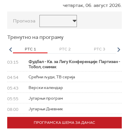
четвртак, 06. август 2026.
Прогноза
Тренутно на програму
HD
РТС 1
РТС 2
РТС 3
Р
Фудбал - Кв. за Лигу Конференције: Партизан -
03:15
Тобол, снимак
Срећни људи, ТВ серија
04:54
Верски календар
05:43
Јутарњи програм
05:55
Јутарњи Дневник
08:00
ПРОГРАМСКА ШЕМА ЗА ДАНАС