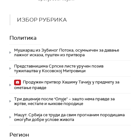
ИЗБОР РУБРИКА
Политика
Мушкарац из Зубиног Потока, осумњичен за давање
лажног исказа, пуштен из притвора
Представницима Српске листе уручен позив
тужилаштва у Косовској Митровици
Продужен притвор Хашиму Тачију у предмету за
ометање правде
Три деценије после "Олује“ – зашто нема правде за
жртве, нестале и њихове породице
Мацут: Србија се труди да свим прогнаним породицама
омогући добре услове живота
Регион