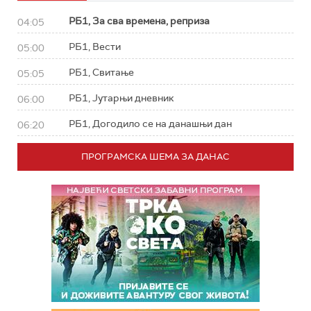
РБ1, За сва времена, реприза
04:05
РБ1, Вести
05:00
РБ1, Свитање
05:05
РБ1, Јутарњи дневник
06:00
РБ1, Догодило се на данашњи дан
06:20
ПРОГРАМСКА ШЕМА ЗА ДАНАС