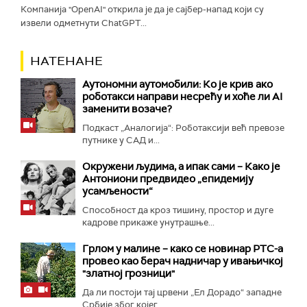
Компанија "OpenAI" открила је да је сајбер-напад који су
извели одметнути ChatGPT...
НАТЕНАНЕ
Аутономни аутомобили: Ко је крив ако
роботакси направи несрећу и хоће ли AI
заменити возаче?
Подкаст „Аналогија“: Роботаксији већ превозе
путнике у САД и...
Окружени људима, а ипак сами – Како је
Антониони предвидео „епидемију
усамљености“
Способност да кроз тишину, простор и дуге
кадрове прикаже унутрашње...
Грлом у малине – како се новинар РТС-а
провео као берач надничар у ивањичкој
"златној грозници"
Да ли постоји тај црвени „Ел Дорадо“ западне
Србије због којег...