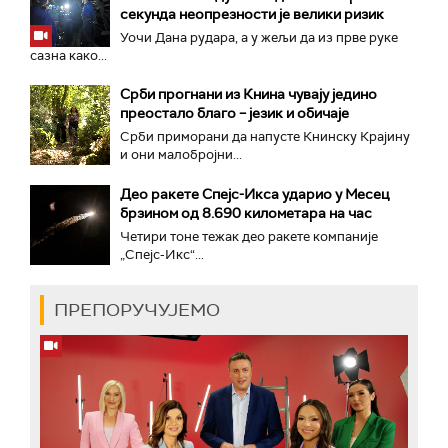
секунда неопрезности је велики ризик
Уочи Дана рудара, а у жељи да из прве руке
сазна како...
Срби прогнани из Книна чувају једино
преостало благо – језик и обичаје
Срби приморани да напусте Книнску Крајину
и они малобројни...
Део ракете Спејс-Икса ударио у Месец
брзином од 8.690 километара на час
Четири тоне тежак део ракете компаније
„Спејс-Икс“...
ПРЕПОРУЧУЈЕМО