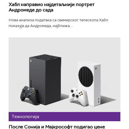
Хабл направио најдетаљнији портрет
Андромеде до сада
Нова анализа података са свемирског телескопа Хабл
показује да Андромеда, најближа...
Технологијa
После Сонија и Мајкрософт подигао цене