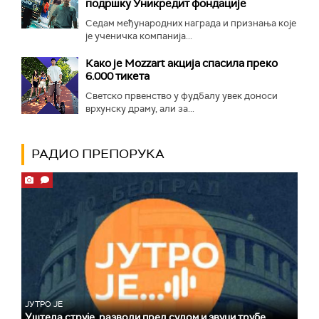
подршку Уникредит фондације
Седам међународних награда и признања које
је ученичка компанија...
Како је Mozzart акција спасила преко
6.000 тикета
Светско првенство у фудбалу увек доноси
врхунску драму, али за...
РАДИО ПРЕПОРУКА
ЈУТРО ЈЕ
Уштеда струје, разводи пред судом и звуци трубе