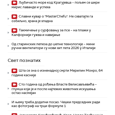
Љубичасто море код Крагујевца – пољем се шири
мирис лаванде и успеха
Славни кувар о "MasterChefu": Не схватајте га
озбиљно, храна је хладна
Такмичење у сурфовању за псе – на плажи у
Калфорнији гужва и навијање
Од старинских лепеза до џепне технологије – мини
ручни вентилатори су нови хит лета 2026 у Италији
Свет познатих
Шта се зна о изненадној смрти Мерилин Монро, 64
године касније
Сто година од рођења Власте Велисављевића –
глумца који је и после најтежих животних искушења
остао насмејан
И њему треба додатни посао: Чешки председник ради
као фотограф на трци Формуле 1