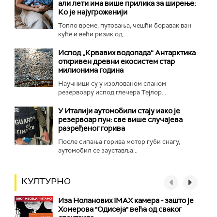
али лети има више прилика за ширење:
Ко је најугроженији
Топло време, путовања, чешћи боравак ван
куће и већи ризик од...
Испод „Крвавих водопада“ Антарктика
откривен древни екосистем стар
милионима година
Научници су у изолованом сланом
резервоару испод глечера Тејлор...
У Италији аутомобили стају иако је
резервоар пун: све више случајева
разређеног горива
После сипања горива мотор губи снагу,
аутомобил се зауставља...
КУЛТУРНО
Иза Ноланових IMAX камера - зашто је
Хомерова "Одисеја" већа од сваког