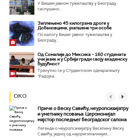
У Вишем јавном тужилаштву у Београду
саслушано...
Заплењено 45 килограма дроге у
Добановцима, ухапшене три особе
По налогу Вишег јавног тужилаштва у
Београду...
Од Сомалије до Мексика – 160 студената
учи језик и у Србији гради своју академску
будућност
Тренутно се у Студентском одмаралишту
"Радојка...
ОКО
Приче о Веску Савићу, неуропсихијатру
и уметнику псовања: Церомонијал
мајстор последњег београдског салона
Легенде о неуропсихијатру Веселину Веску
Савићу, једној од најоригиналнијих...