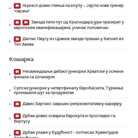
Њукасл довео Немца на клупу – Јајсле нови тренер
"сврака"
Звезда пети пут од Краснодара јури преокрет у
европским квалификацијама, учинак половичан
Даглас Овусу из Црвене звезде прешао у Хапоел из
Тел Авива
Кошарка
Несвакидашњи дебакл јуниорки Хрватске у осмини
финала са Шпанијом
Српске јуниорке у четвртфиналу Евробаскета, Туркиње
промашиле шут за продужетак
Давис Бертанс завршио репрезентативну каријеру
Дубаи довео освајача Еврокупа и проследио га
Виртусу
Дубаи улаже у будућност - потписао Хувентудов
Холанђанин