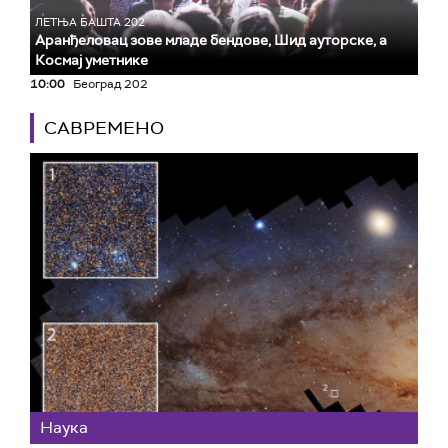
ЛЕТЊА БАШТА 202
Аранђеловац зове младе бендове, Шид ауторске, а
Космај уметнике
10:00
Београд 202
САВРЕМЕНО
Наука