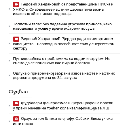
Ђедовић Хандановић са представницима НИС-а и
УНКС-а: Снабдевање нафтним дериватима веома
изазовно због ниског водостаја
Топлотни талас без падавина угрожава приносе, како
наводњавати усеве у време екстремних суша
Ђедовић Хандановић: Ђердап ради са четвртином
капацитета – неопходна посвећност свих у енергетском
сектору
Путниковићева о проблемима са водом и струјом: Не
смемо да се понашамо као пијани богаташ
Одлука о привременој забрани извоза нафте и нафтних
деривата продужена до 31. августа
Фудбал
Фудбалери Фенербахчеа и Ференцвароша повели
у првим мечевима трећег кола квалификација за ЛШ
Орхус за гол ближи плеј-офу, Сабах и Звезду чека
исти посао