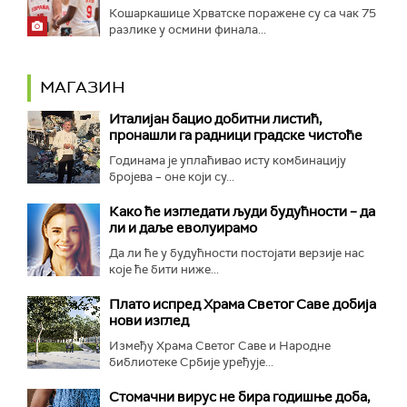
Кошаркашице Хрватске поражене су са чак 75
разлике у осмини финала...
МАГАЗИН
Италијан бацио добитни листић,
пронашли га радници градске чистоће
Годинама је уплаћивао исту комбинацију
бројева – оне који су...
Како ће изгледати људи будућности – да
ли и даље еволуирамо
Да ли ће у будућности постојати верзије нас
које ће бити ниже...
Плато испред Храма Светог Саве добија
нови изглед
Између Храма Светог Саве и Народне
библиотеке Србије уређује...
Стомачни вирус не бира годишње доба,