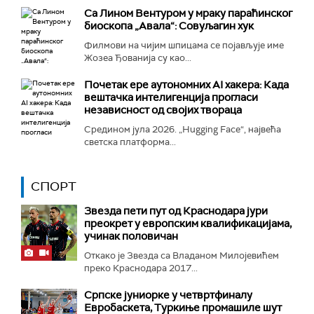
Са Лином Вентуром у мраку параћинског
биоскопа „Авала“: Совуљагин хук
Филмови на чијим шпицама се појављује име
Жозеа Ђованија су као...
Почетак ере аутономних AI хакера: Када
вештачка интелигенција прогласи
независност од својих твораца
Средином јула 2026. „Hugging Face“, највећа
светска платформа...
СПОРТ
Звезда пети пут од Краснодара јури
преокрет у европским квалификацијама,
учинак половичан
Откако је Звезда са Владаном Милојевићем
преко Краснодара 2017...
Српске јуниорке у четвртфиналу
Евробаскета, Туркиње промашиле шут