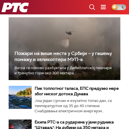
РТС
Пожари на више места у Србији – у гашењу
помажу и хеликоптери МУП-а
Ватра се поново разбуктала у Делиблатској пешчари
и тренутно гори око 300 хектара...
Пик топлотног таласа, ЕПС предузео мере
због ниског дотока Дунава
Још један сунчан и изузетно топао дан, са
температуртом од 35 до 40 степени.
Снабдевање електричном енергијом...
Екипа РТС-а са рударима у јами рудника
"Штаваљ": На дубини од 350 метара и