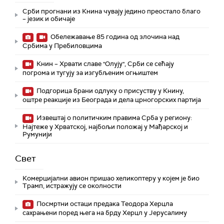
Срби прогнани из Книна чувају једино преостало благо
– језик и обичаје
Обележавање 85 година од злочина над
Србима у Пребиловцима
Книн – Хрвати славе "Олују", Срби се сећају
погрома и тугују за изгубљеним огњиштем
Подгорица брани одлуку о присуству у Книну,
оштре реакције из Београда и дела црногорских партија
Извештај о политичким правима Срба у региону:
Најтеже у Хрватској, најбољи положај у Мађарској и
Румунији
Свет
Комерцијални авион пришао хеликоптеру у којем је био
Трамп, истражују се околности
Посмртни остаци предака Теодора Херцла
сахрањени поред њега на брду Херцл у Јерусалиму