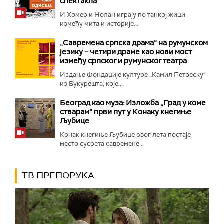
спектакла
И Хомер и Нолан играју по танкој жици
између мита и историје...
„Савремена српска драма“ на румунском
језику – четири драме као нови мост
између српског и румунског театра
Издање Фондације културе „Камил Петреску“
из Букурешта, које...
Београд као муза: Изложба „Град у коме
стварам“ први пут у Конаку кнегиње
Љубице
Конак кнегиње Љубице овог лета постаје
место сусрета савремене...
ТВ ПРЕПОРУКА