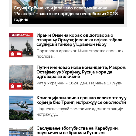
Случај Србина који је замало испао из авиона
"Рајанера" - зашто се пореди са несрећом из 2018.
године
Иран и Оман на корак од договора о
отварању Ормуза; jеменска војска гађала
саудијски танкер у Црвеном мору
Портпарол иранског Министарства спољних
послова...
Путин именовао нове команданте; Макрон:
Остајемо уз Украјину, Русија мора да
одговара за злочине
Рат у Украјини – 1624. дан. Најмање 17 људи...
Комерцијални авион пришао хеликоптеру у
којем је био Трамп, истражују се околности
Надлежне службе америчке администрације
истражују...
Саслушање због убиства на Карабурми,
осумњичени се бранили ћутањем