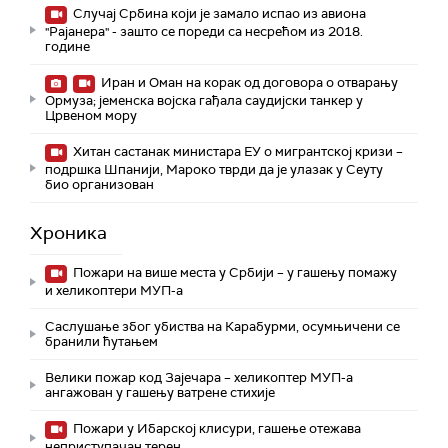
Случај Србина који је замало испао из авиона
"Рајанера" - зашто се пореди са несрећом из 2018.
године
Иран и Оман на корак од договора о отварању
Ормуза; jеменска војска гађала саудијски танкер у
Црвеном мору
Хитан састанак министара ЕУ о мигрантској кризи –
подршка Шпанији, Мароко тврди да је улазак у Сеуту
био организован
Хроника
Пожари на више места у Србији – у гашењу помажу
и хеликоптери МУП-а
Саслушање због убиства на Карабурми, осумњичени се
бранили ћутањем
Велики пожар код Зајечара – хеликоптер МУП-а
ангажован у гашењу ватрене стихије
Пожари у Ибарској клисури, гашење отежава
неприступачан терен