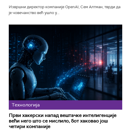
Извршни директор компаније OpenAI, Сем Алтман, тврди да
је човечанство већ ушло у...
Технологијa
Први хакерски напад вештачке интелигенције
већи него што се мислило, бот хаковао још
четири компаније