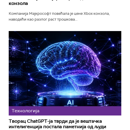
конзола
Компанија Мајкрософт повећала је цене Xbox конзола,
наводећи као разлог раст трошкова...
Технологијa
Творац ChatGPT-ја тврди да је вештачка
интелигенција постала паметнија од људи