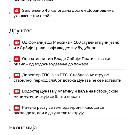
Заплењено 45 килограма дроге у Добановцима,
ухапшене три особе
Друштво
Од Сомалије до Мексика – 160 студената учи језик
и у Србији гради своју академску будућност
Оперативни тим Владе Србије: Прати се сваки
ризик – од водоснабдевања до пожара
Директор ЕПС-а за РТС: Снабдевање струјом
стабилно, период слабог дотока Дунава ће се наставити
Водостај Дунава у Апатину и даље на историјском
минимуму, oчекује се благи пораст
Рачуни расту са температуром – како да се
расхладите, али и да уштедите струју
Економија