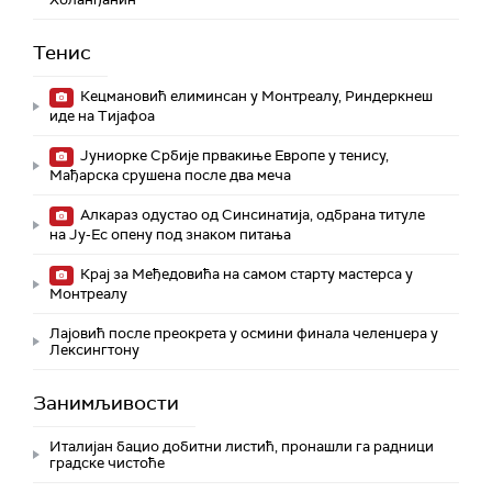
Тенис
Кецмановић елиминсан у Монтреалу, Риндеркнеш
иде на Тијафоа
Јуниорке Србије првакиње Европе у тенису,
Мађарска срушена после два меча
Алкараз одустао од Синсинатија, одбрана титуле
на Ју-Ес опену под знаком питања
Крај за Међедовића на самом старту мастерса у
Монтреалу
Лајовић после преокрета у осмини финала челенџера у
Лексингтону
Занимљивости
Италијан бацио добитни листић, пронашли га радници
градске чистоће