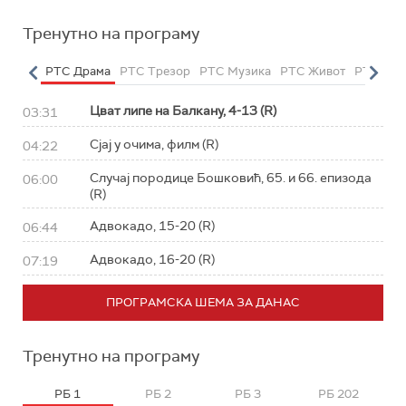
Тренутно на програму
етарац
РТС Драма
РТС Трезор
РТС Музика
РТС Живот
РТС Кла
Цват липе на Балкану, 4-13 (R)
03:31
Сјај у очима, филм (R)
04:22
Случај породице Бошковић, 65. и 66. епизода
06:00
(R)
Адвокадо, 15-20 (R)
06:44
Адвокадо, 16-20 (R)
07:19
ПРОГРАМСКА ШЕМА ЗА ДАНАС
Тренутно на програму
РБ 1
РБ 2
РБ 3
РБ 202