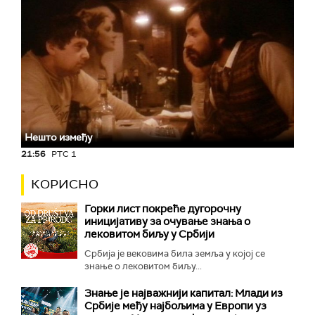
Нешто између
21:56
РТС 1
КОРИСНО
Горки лист покреће дугорочну
иницијативу за очување знања о
лековитом биљу у Србији
Србија је вековима била земља у којој се
знање о лековитом биљу...
Знање је најважнији капитал: Млади из
Србије међу најбољима у Европи уз