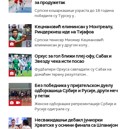
за продужетак
Српске кошаркашице узраста до 18 година
победиле су Турску у...
Кецмановић елиминсан у Монтреалу,
Риндеркнеш иде на Тијафоа
Српски тенисер Миомир Кецмановић
елиминисан је у другом колу...
Орхус за гол ближи плеј-офу, Сабах и
Звезду чека исти посао
Фудбалери Орхуса савладали су Сабах на
домаћем терену резултатом...
Без победника у пријатељском дуелу
одбојкашица Србије и Русије, други меч
у петак
Женске одбојкашке репрезентације Србије и
Русије одиграле су...
Несвакидашњи дебакл јуниорки
Хрватске у осмини финала са Шпанијом