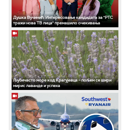
Душка Вучинић: Интересовање кандидата за "РТС
тражи нова ТВ лица" премашило очекивања
Љубичасто море код Крагујевца – пољем се шири
мирис лаванде и успеха