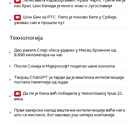
Јелисавета Карађорђевић: Краљ Чарлс Трећи ми је
као брат, Џон Кенеди је много знао о Југославији
Шон Бин за РТС: Лепо је поново бити у Србији,
уживао сам и прошли пут
Технологијa
Део ракете Спејс-Икса ударио у Месец брзином од
8.690 километара на час
После Сонија и Мајкрософт подигао цене конзола
Творац ChatGPT-ја тврди да је вештачка интелигенција
постала паметнија од људи
Да ли је Кина већ победила у технолошкој трци 21.
века
Први хакерски напад вештачке интелигенције већи него
што се мислило, бот хаковао још четири компаније