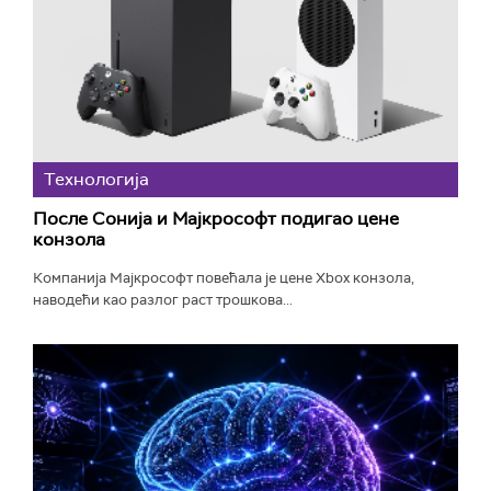
Технологијa
После Сонија и Мајкрософт подигао цене
конзола
Компанија Мајкрософт повећала је цене Xbox конзола,
наводећи као разлог раст трошкова...