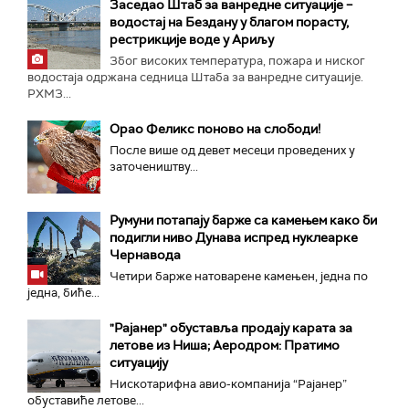
Заседао Штаб за ванредне ситуације –
водостај на Бездану у благом порасту,
рестрикције воде у Ариљу
Због високих температура, пожара и ниског
водостаја одржана седница Штаба за ванредне ситуације.
РХМЗ...
Орао Феликс поново на слободи!
После више од девет месеци проведених у
заточеништву...
Румуни потапају барже са камењем како би
подигли ниво Дунава испред нуклеарке
Чернавода
Четири барже натоварене камењен, једна по
једна, биће...
"Рајанер" обуставља продају карата за
летове из Ниша; Аеродром: Пратимо
ситуацију
Нискотарифна авио-компанија “Рајанер”
обуставиће летове...