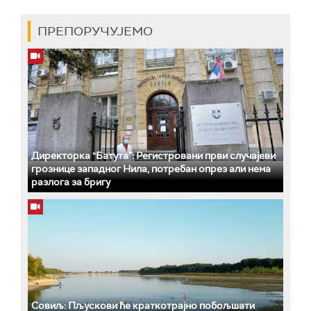
ПРЕПОРУЧУЈЕМО
Директорка "Батута”: Регистровани први случајеви
грознице западног Нила, потребан опрез али нема
разлога за бригу
Совиљ: Пљускови ће краткотрајно побољшати