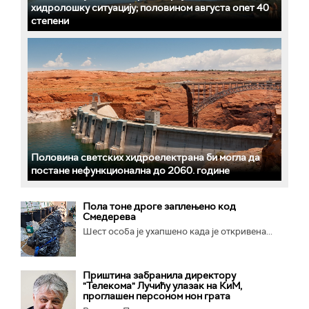
хидролошку ситуацију; половином августа опет 40
степени
Половина светских хидроелектрана би могла да
постане нефункционална до 2060. године
Пола тоне дроге заплењено код
Смедерева
Шест особа је ухапшено када је откривена...
Приштина забранила директору
"Телекома" Лучићу улазак на КиМ,
проглашен персоном нон грата