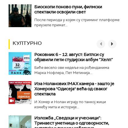
Биоскопи поново пуни, филмски
спектакли освојили свет
После периода у којем су стриминг платформе
преузеле примат...
КУЛТУРНО
Роковник 6 – 12. август: Битлси су
објавили пети студијски албум ”Хелп”
Биће весело ове недеље на рођенданима
Марка Нофлера, Пет Метинија...
Иза Ноланових IMAX камера - зашто је
Хомерова "Одисеја" већа од сваког
спектакла
И Хомер и Нолан играју по танкој жици
између мита и историје...
Изложба „Сведоци и учесници“:
Тринаест уметница о одговорности,