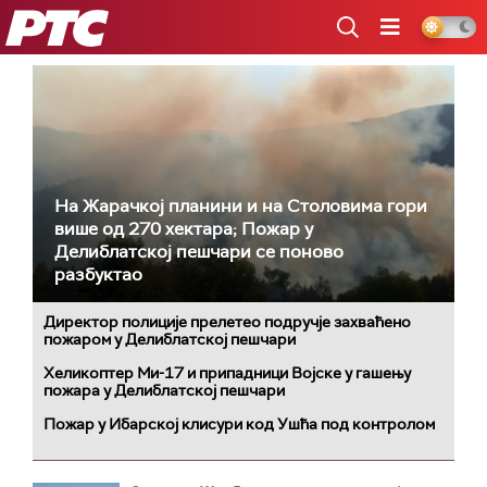
РТС
На Жарачкој планини и на Столовима гори
више од 270 хектара; Пожар у
Делиблатској пешчари се поново
разбуктао
Директор полиције прелетео подручје захваћено
пожаром у Делиблатској пешчари
Хеликоптер Ми-17 и припадници Војске у гашењу
пожара у Делиблатској пешчари
Пожар у Ибарској клисури код Ушћа под контролом