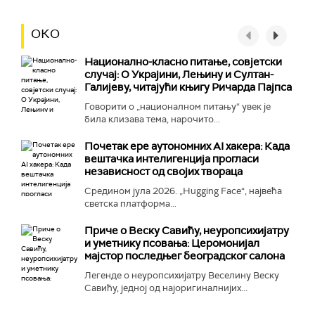
ОКО
Национално-класнo питање, совјетски
случај: О Украјини, Лењину и Султан-
Галијеву, читајући књигу Ричарда Пајпса
Говорити о „националном питању“ увек је
била клизава тема, нарочито...
Почетак ере аутономних AI хакера: Када
вештачка интелигенција прогласи
независност од својих твораца
Средином јула 2026. „Hugging Face“, највећа
светска платформа...
Приче о Веску Савићу, неуропсихијатру
и уметнику псовања: Церомонијал
мајстор последњег београдског салона
Легенде о неуропсихијатру Веселину Веску
Савићу, једној од најоригиналнијих...