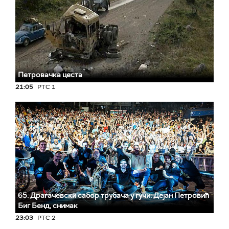
Петровачка цеста
21:05
РТС 1
65. Драгачевски сабор трубача у гучи: Дејан Петровић
Биг Бeнд, снимак
23:03
РТС 2