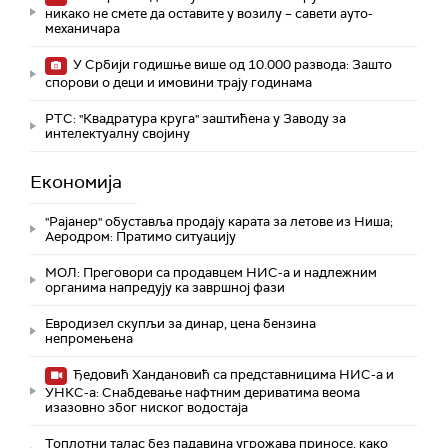
никако не смете да оставите у возилу – савети ауто-
механичара
У Србији годишње више од 10.000 развода: Зашто
спорови о деци и имовини трају годинама
РТС: "Квадратура круга" заштићена у Заводу за
интелектуалну својину
Економија
"Рајанер" обуставља продају карата за летове из Ниша;
Аеродром: Пратимо ситуацију
МОЛ: Преговори са продавцем НИС-а и надлежним
органима напредују ка завршној фази
Евродизел скупљи за динар, цена бензина
непромењена
Ђедовић Хандановић са представницима НИС-а и
УНКС-а: Снабдевање нафтним дериватима веома
изазовно због ниског водостаја
Топлотни талас без падавина угрожава приносе, како