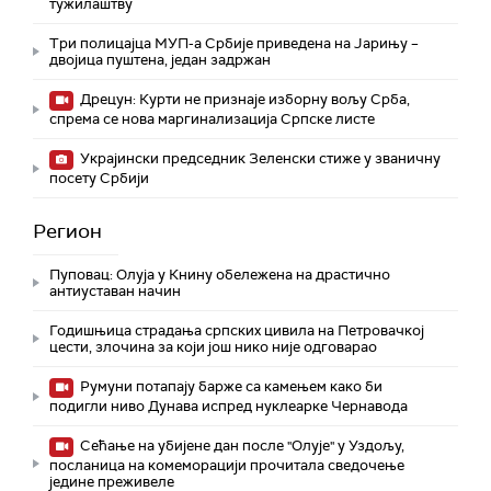
тужилаштву
Три полицајца МУП-а Србије приведена на Јарињу –
двојица пуштена, један задржан
Дрецун: Курти не признаје изборну вољу Срба,
спрема се нова маргинализација Српске листе
Украјински председник Зеленски стиже у званичну
посету Србији
Регион
Пуповац: Олуја у Книну обележена на драстично
антиуставан начин
Годишњица страдања српских цивила на Петровачкој
цести, злочина за који још нико није одговарао
Румуни потапају барже са камењем како би
подигли ниво Дунава испред нуклеарке Чернавода
Сећање на убијене дан после "Олује" у Уздољу,
посланица на комеморацији прочитала сведочење
једине преживеле