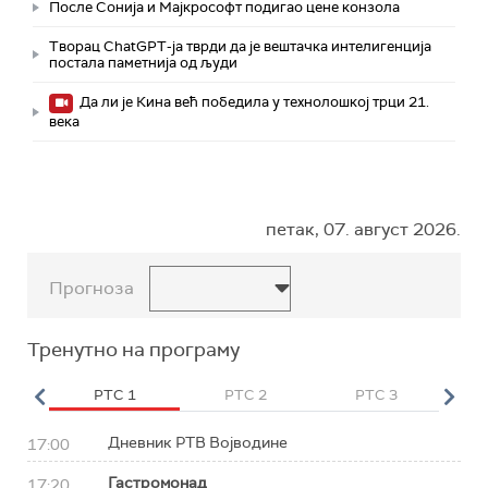
После Сонија и Мајкрософт подигао цене конзола
Творац ChatGPT-ја тврди да је вештачка интелигенција
постала паметнија од људи
Да ли је Кина већ победила у технолошкој трци 21.
века
петак, 07. август 2026.
Прогноза
Тренутно на програму
HD
РТС 1
РТС 2
РТС 3
Р
Дневник РТВ Војводине
17:00
Гастромонад
17:20