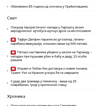
Обележено 85 година од злочина у Пребиловцима
Свет
Покушај терористичког напада у Лајпцигу, возач
аеродромског аутобуса шутнуо дрон са експлозивом
Тајфун Делфин паралисао југозапад Јапана -
наређена евакуација, отказано више од 500 летова
Петоро наставника убијено у школи на Тајланду –
нападач пре пуцњаве убио и бабу и деду, 23 особе
рањене
Израел и Либан без договора о новим зонама;
Трамп: Рат са Ираном ускоро ће се завршити
Судар два трамваја у Немачкој – више од 25
повређених, троје у критичном стању
Хроника
Пола тоне дроге заплењено код Смедерева