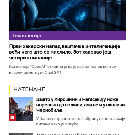
Технологијa
Први хакерски напад вештачке интелигенције
већи него што се мислило, бот хаковао још
четири компаније
Компанија "OpenAI" открила је да је сајбер-напад који су
извели одметнути ChatGPT...
НАТЕНАНЕ
Зашто у Хирошими и Нагасакију може
нормално да се живи, али не и у околини
Чернобиља
У Јапану странци често забринуто постављају
питање како је могуће...