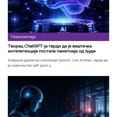
Технологијa
Творац ChatGPT-ја тврди да је вештачка
интелигенција постала паметнија од људи
Извршни директор компаније OpenAI, Сем Алтман, тврди да
је човечанство већ ушло у...