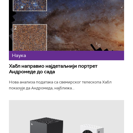
Наука
Хабл направио најдетаљнији портрет
Андромеде до сада
Нова анализа података са свемирског телескопа Хабл
показује да Андромеда, најближа...