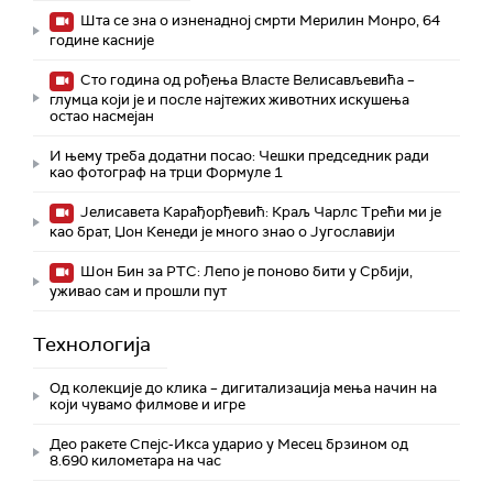
Шта се зна о изненадној смрти Мерилин Монро, 64
године касније
Сто година од рођења Власте Велисављевића –
глумца који је и после најтежих животних искушења
остао насмејан
И њему треба додатни посао: Чешки председник ради
као фотограф на трци Формуле 1
Јелисавета Карађорђевић: Краљ Чарлс Трећи ми је
као брат, Џон Кенеди је много знао о Југославији
Шон Бин за РТС: Лепо је поново бити у Србији,
уживао сам и прошли пут
Технологијa
Од колекције до клика – дигитализација мења начин на
који чувамо филмове и игре
Део ракете Спејс-Икса ударио у Месец брзином од
8.690 километара на час