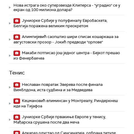
Нова истрага око суперзвезде Клиперса - "уградио" се у
екран од 100 милиона долара?
Јуниорке Србије у полуфиналу Евробаскета,
Белгија поражена великим преокретом
Алимпијевић саопштио шири списак кошаркаша за
августовски прозор - Јокић предводи "орлове"
Макаби потписао још једног центра - Бејкот прешао
из Фенербахчеа
Тенис
Неславан повратак Зверева после финала
Вимблдона, иста судбина и за Медведева
Кецмановић елиминсан у Монтреалу, Риндеркнеш
иде на Тијафоа
Јуниорке Србије првакиње Европе у тенису,
Мађарска срушена после два меча
Алкараз одустао од Синсинатија, одбрана титуле