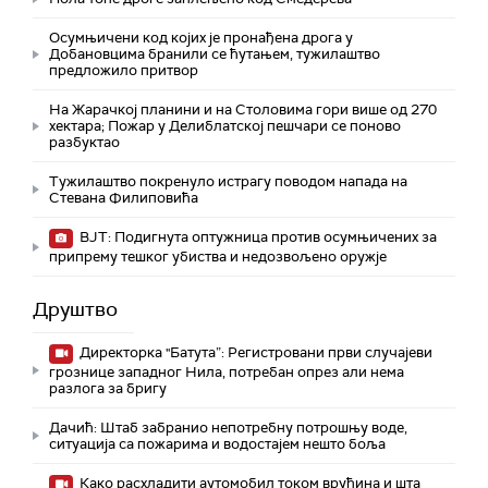
Осумњичени код којих је пронађена дрога у
Добановцима бранили се ћутањем, тужилаштво
предложило притвор
На Жарачкој планини и на Столовима гори више од 270
хектара; Пожар у Делиблатској пешчари се поново
разбуктао
Тужилаштво покренуло истрагу поводом напада на
Стевана Филиповића
ВЈТ: Подигнута оптужница против осумњичених за
припрему тешког убиства и недозвољено оружје
Друштво
Директорка "Батута”: Регистровани први случајеви
грознице западног Нила, потребан опрез али нема
разлога за бригу
Дачић: Штаб забранио непотребну потрошњу воде,
ситуација са пожарима и водостајем нешто боља
Како расхладити аутомобил током врућина и шта