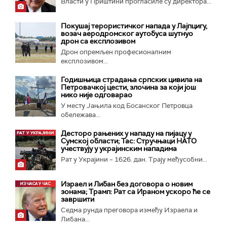
Власти у Приштини прогласиле су директора...
Покушај терористичког напада у Лајпцигу,
возач аеродромског аутобуса шутнуо
дрон са експлозивом
Дрон опремљен професионалним
експлозивом...
Годишњица страдања српских цивила на
Петровачкој цести, злочина за који још
нико није одговарао
У месту Јањила код Босанског Петровца
обележава...
Десторо рањених у нападу на пијацу у
Сумској области; Тас: Стручњаци НАТО
учествују у украјинским нападима
Рат у Украјини – 1626. дан. Трају међусобни...
Израел и Либан без договора о новим
зонама; Трамп: Рат са Ираном ускоро ће се
завршити
Седма рунда преговора између Израела и
Либана...