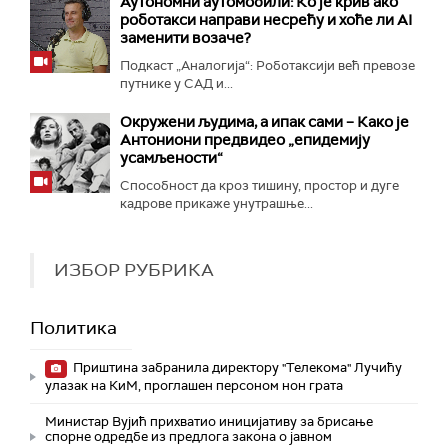
Аутономни аутомобили: Ко је крив ако
роботакси направи несрећу и хоће ли AI
заменити возаче?
Подкаст „Аналогија“: Роботаксији већ превозе
путнике у САД и...
Окружени људима, а ипак сами – Како је
Антониони предвидео „епидемију
усамљености“
Способност да кроз тишину, простор и дуге
кадрове прикаже унутрашње...
ИЗБОР РУБРИКА
Политика
Приштина забранила директору "Телекома" Лучићу
улазак на КиМ, проглашен персоном нон грата
Министар Вујић прихватио иницијативу за брисање
спорне одредбе из предлога закона o јавном