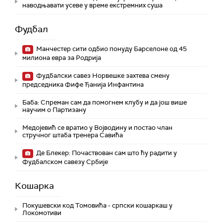
наводњавати усеве у време екстремних суша
Фудбал
Манчестер сити одбио понуду Барселоне од 45
милиона евра за Родрија
Фудбалски савез Норвешке захтева смену
председника Фифе Ђанија Инфантина
Баба: Спреман сам да помогнем клубу и да још више
научим о Партизану
Медојевић се вратио у Војводину и постао члан
стручног штаба тренера Савића
Де Блекер: Почаствован сам што ћу радити у
Фудбалском савезу Србије
Кошарка
Покушевски код Томовића - српски кошаркаш у
Локомотиви