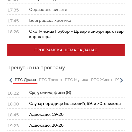
Образовне вињете
17:35
Београдска хроника
17:45
Око: Никица Грубор – Дрвар и хирургија, ствар
18:26
карактера
ПРОГРАМСКА ШЕМА ЗА ДАНАС
Тренутно на програму
етарац
РТС Драма
РТС Трезор
РТС Музика
РТС Живот
РТС Кла
Сјај у очима, филм (R)
16:22
Случај породице Бошковић, 69. и 70. епизода
18:00
Адвокадо, 19-20
18:45
Адвокадо, 20-20
19:23