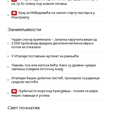
на Ју-Ес опену под знаком питања
Крај за Међедовића на самом старту мастерса у
Монтреалу
Занимљивости
Чудан случај криминала – Јапанка наручила више од
2.000 производа вредних десетине милиона евра и
потом их отказала
У Италији постављен аутомат за ражњиће
Лавови, пси или митска бића: Како су древни чувари
светиња освајали Источну Азију
Италијан бацио добитни листић, пронашли га радници
градске чистоће
Љубичасто море код Крагујевца – пољем се шири
мирис лаванде и успеха
Свет познатих