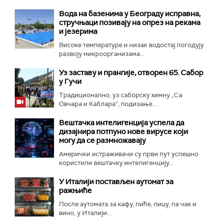
Вода на базенима у Београду исправна,
стручњаци позивају на опрез на рекама
и језерима
Високе температуре и низак водостај погодују
развоју микроорганизама...
Уз заставу и прангије, отворен 65. Сабор
у Гучи
Традиционално, уз саборску химну „Са
Овчара и Каблара“, подизање...
Вештачка интелигенција успела да
дизајнира потпуно нове вирусе који
могу да се размножавају
Амерички истраживачи су први пут успешно
користили вештачку интелигенцију...
У Италији постављен аутомат за
ражњиће
После аутомата за кафу, пиће, пицу, па чак и
вино, у Италији...