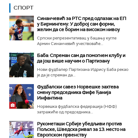
СПОРТ
Синанчевић за РТС пред одлазак на ЕП
у Бирмингему: У доброј сам форми,
желим да се борим на високом нивоу
Српски репрезентативац у бацању кугле
Армин Синанчевић учествоваће...
Баба: Спреман сам да помогнем клубу и
да још више научим о Партизану
Нови фудбалер Партизана Идрису Баба рекао
је да је спреман да...
Фудбалски савез Норвешке захтева
смену председника Фифе Ђанија
Инфантина
Норвешка фудбалска федерација (НФФ)
затражиће од председника...
Рукометаши Србије убедљиви против
Пољске, Шведска ривал за 13. место на
Европском првенству