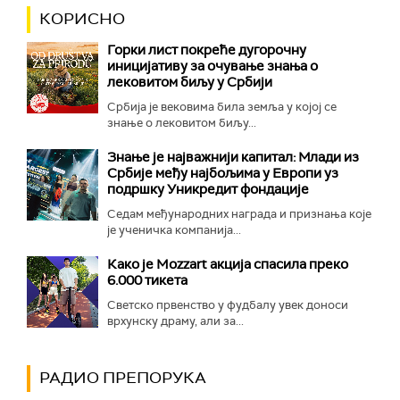
КОРИСНО
Горки лист покреће дугорочну
иницијативу за очување знања о
лековитом биљу у Србији
Србија је вековима била земља у којој се
знање о лековитом биљу...
Знање је најважнији капитал: Млади из
Србије међу најбољима у Европи уз
подршку Уникредит фондације
Седам међународних награда и признања које
је ученичка компанија...
Како је Mozzart акција спасила преко
6.000 тикета
Светско првенство у фудбалу увек доноси
врхунску драму, али за...
РАДИО ПРЕПОРУКА