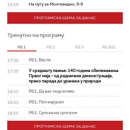
На путу за Монтевидео, 9-9
19:59
ПРОГРАМСКА ШЕМА ЗА ДАНАС
Тренутно на програму
РБ 1
РБ 2
РБ 3
РБ 202
РБ1, Вести
17:00
У средишту пажње: 140 година обележавања
17:05
Првог маја – од радничких демонстрација,
преко парада до уранака у природи
РБ1, Да вас подсетимо
18:00
РБ1, Поп карусел
18:03
РБ1, Српски на српском
18:55
ПРОГРАМСКА ШЕМА ЗА ДАНАС