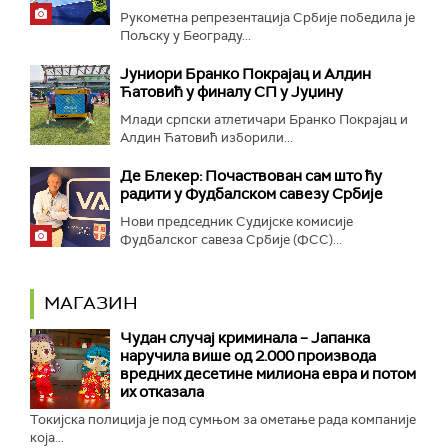
Рукометна репрезентација Србије победила је
Пољску у Београду...
Јуниори Бранко Покрајац и Алдин
Ћатовић у финалу СП у Јуџину
Млади српски атлетичари Бранко Покрајац и
Алдин Ћатовић изборили...
Де Блекер: Почаствован сам што ћу
радити у Фудбалском савезу Србије
Нови председник Судијске комисије
Фудбалског савеза Србије (ФСС)...
МАГАЗИН
Чудан случај криминала – Јапанка
наручила више од 2.000 производа
вредних десетине милиона евра и потом
их отказала
Токијска полиција је под сумњом за ометање рада компаније
која...