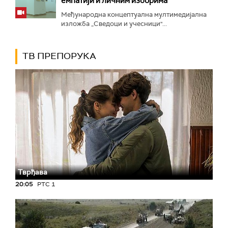
емпатији и личним изборима
Међународна концептуална мултимедијална
изложба „Сведоци и учесници"...
ТВ ПРЕПОРУКА
Тврђава
20:05
РТС 1