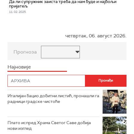
Да ли супружник заиста треба да нам буде и најбољи
пријатељ
11. 02. 2025.
четвртак, 06. август 2026.
Прогноза
Најновије
Италијан бацио добитни листић, пронашли га
радници градске чистоће
Плато испред Храма Светог Саве добија
нови изглед