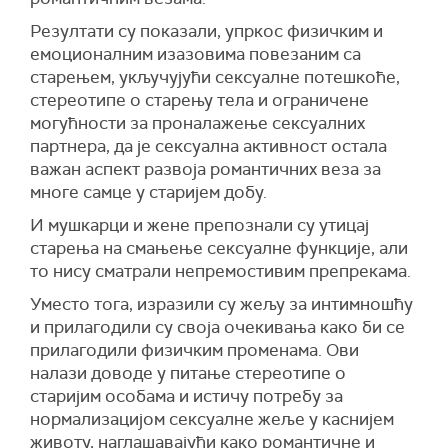
Резултати су показали, упркос физичким и
емоционалним изазовима повезаним са
старењем, укључујући сексуалне потешкоће,
стереотипе о старењу тела и ограничене
могућности за проналажење сексуалних
партнера, да је сексуална активност остала
важан аспект развоја романтичних веза за
многе самце у старијем добу.
И мушкарци и жене препознали су утицај
старења на смањење сексуалне функције, али
то нису сматрали непремостивим препрекама.
Уместо тога, изразили су жељу за интимношћу
и прилагодили су своја очекивања како би се
прилагодили физичким променама. Ови
налази доводе у питање стереотипе о
старијим особама и истичу потребу за
нормализацијом сексуалне жеље у каснијем
животу, наглашавајући како романтичне и