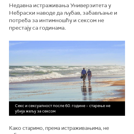
Недавна истраживања Универзитета у
Небраски наводе да љубав, забављање и
потреба за интимношћу и сексом не
престају са годинама.
Секс и сексуалност после 60. године – старење не
убија жељу за сексом
Како старимо, према истраживањима, не