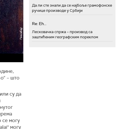
Да ли сте знали да се најбоље грамофонске
ручице производе у Србији
Re: Eh...
Лесковачка спржа – производ са
заштићеним географским пореклом
одине,
о“ – што
или су да
л
нутог
 према
 се могу
lai" могу