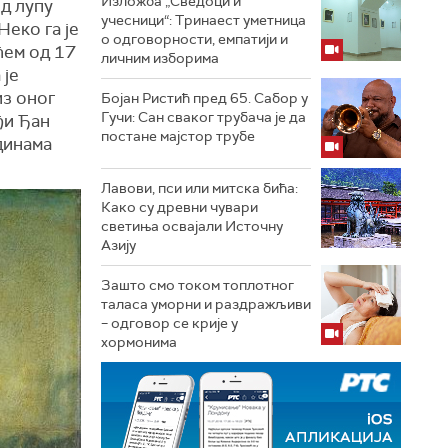
Изложба „Сведоци и
од лупу
учесници“: Тринаест уметница
еко га је
о одговорности, емпатији и
ћем од 17
личним изборима
 је
из оног
Бојан Ристић пред 65. Сабор у
Гучи: Сан сваког трубача је да
ђи Ђан
постане мајстор трубе
одинама
Лавови, пси или митска бића:
Како су древни чувари
светиња освајали Источну
Азију
Зашто смо током топлотног
таласа уморни и раздражљиви
– одговор се крије у
хормонима