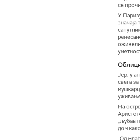
се прочи
У Паризу
значаја 
сапутник
ренесанс
оживели 
уметност
Облици
Jер, у а
свега за
мушкарци
уживање
На острв
Аристоте
„љубав п
дом како
„Од млађ