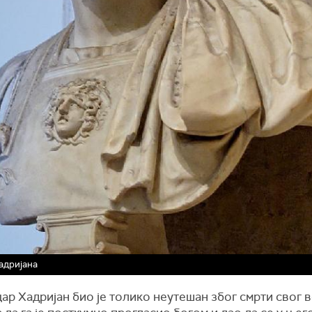
адријана
ар Хадријан био је толико неутешан због смрти свог