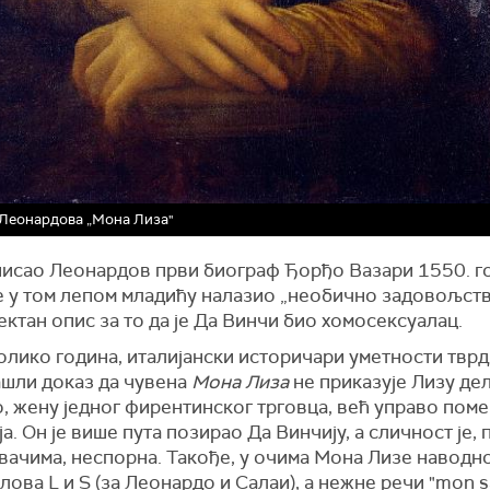
Леонардова „Мона Лиза"
 писао Леонардов први биограф Ђорђо Вазари 1550. г
је у том лепом младићу налазио „необично задовољств
ектан опис за то да је Да Винчи био хомосексуалац.
лико година, италијански историчари уметности тврд
ашли доказ да чувена
Мона Лиза
не приказује Лизу де
, жену једног фирентинског трговца, већ управо поме
а. Он је више пута позирао Да Винчију, а сличност је,
вачима, неспорна. Такође, у очима Мона Лизе наводно
лова L и S (за Леонардо и Салаи), а нежне речи "mon sa