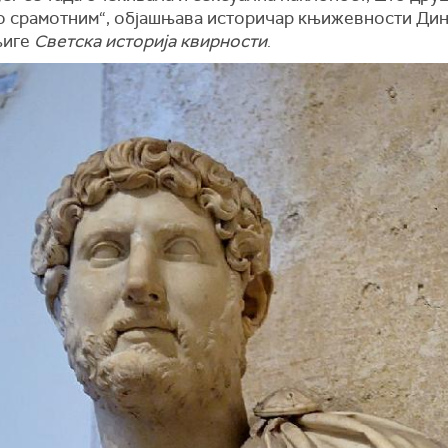
о срамотним“, објашњава историчар књижевности Дин
њиге
Светска историја квирности
.