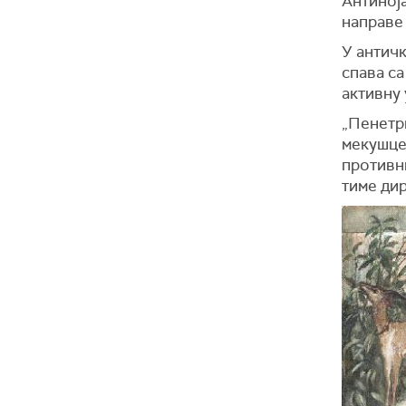
Антиноја
направе 
У античк
спава са
активну 
„Пенетри
мекушце
противни
тиме ди