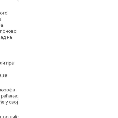
ного
в
ба
о поново
лед на
али пре
а за
илозофа
 рађања:
е у свој
штво није