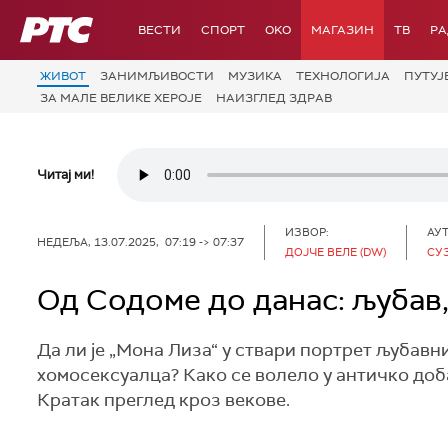
РТС
ВЕСТИ
СПОРТ
OKO
МАГАЗИН
ТВ
Р
ЖИВОТ
ЗАНИМЉИВОСТИ
МУЗИКА
ТЕХНОЛОГИЈA
ПУТУЈ
ЗА МАЛЕ ВЕЛИКЕ ХЕРОЈЕ
НАИЗГЛЕД ЗДРАВ
Читај ми!
ИЗВОР:
АУТ
НЕДЕЉА, 13.07.2025, 07:19 -> 07:37
ДОЈЧЕ ВЕЛЕ (DW)
СУ
Од Содоме до данас: љубав,
Да ли је „Мона Лиза“ у ствари портрет љубавн
хомосексуалца? Како се волело у античко доб
Кратак преглед кроз векове.