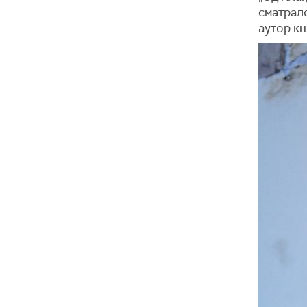
сматрал
аутор к