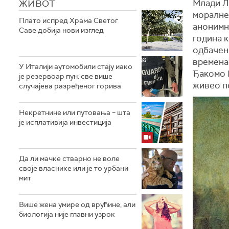
ЖИВОТ
Млади Ле
моралне 
Плато испред Храма Светог
анонимн
Саве добија нови изглед
година к
одбачена
времена.
У Италији аутомобили стају иако
Ђакомо К
је резервоар пун: све више
живео п
случајева разређеног горива
Некретнине или путовања – шта
је исплативија инвестиција
Да ли мачке стварно не воле
своје власнике или је то урбани
мит
Више жена умире од врућине, али
биологија није главни узрок