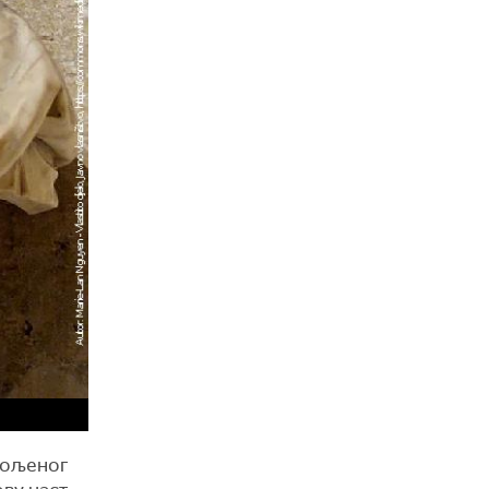
 вољеног