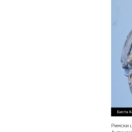
Биста Х
Римски ц