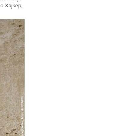
о Хајкер,