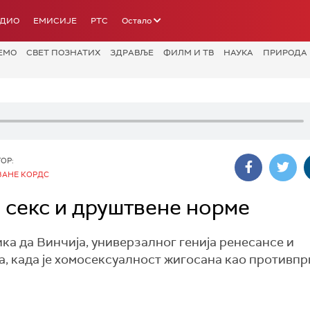
АДИО
ЕМИСИЈЕ
РТС
Остало
ЕМО
СВЕТ ПОЗНАТИХ
ЗДРАВЉЕ
ФИЛМ И ТВ
НАУКА
ПРИРОДА
ОР:
ЗАНЕ КОРДС
 секс и друштвене норме
ика да Винчија, универзалног генија ренесансе и
а, када је хомосексуалност жигосана као противп