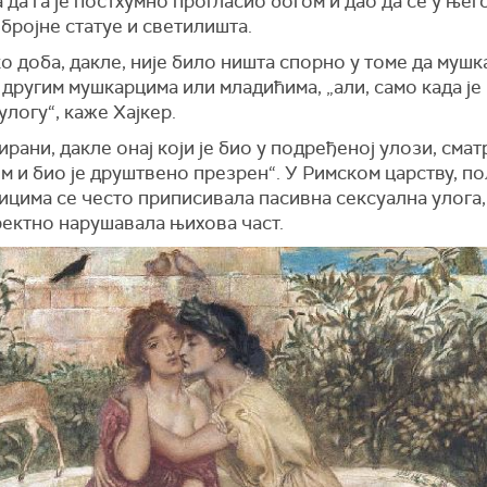
 да га је постхумно прогласио богом и дао да се у њег
бројне статуе и светилишта.
о доба, дакле, није било ништа спорно у томе да мушк
 другим мушкарцима или младићима, „али, само када је
улогу“, каже Хајкер.
рани, дакле онај који је био у подређеној улози, смат
м и био је друштвено презрен“. У Римском царству, п
цима се често приписивала пасивна сексуална улога, 
ректно нарушавала њихова част.