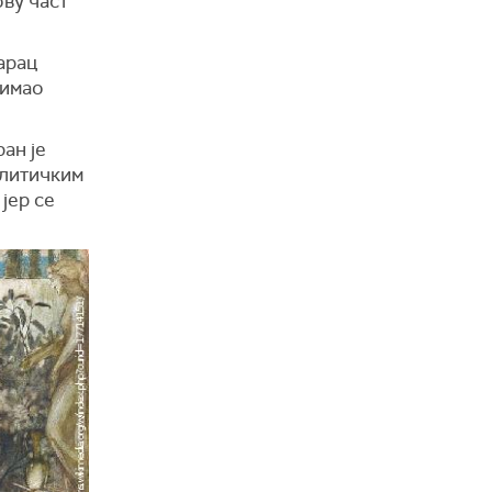
ову част
арац
 имао
ран је
олитичким
јер се