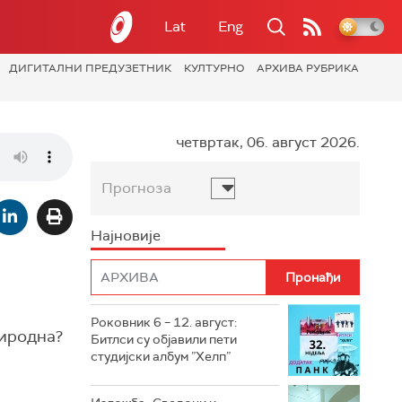
Lat
Eng
ДИГИТАЛНИ ПРЕДУЗЕТНИК
КУЛТУРНО
АРХИВА РУБРИКА
четвртак, 06. август 2026.
Прогноза
Најновије
Роковник 6 – 12. август:
риродна?
Битлси су објавили пети
студијски албум ”Хелп”