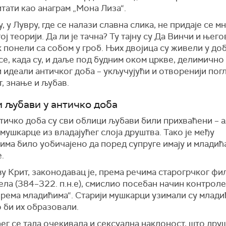
тати као анаграм „Мона Лиза“.
, у Лувру, где се налази славна слика, не придаје се м
тој теорији. Да ли је тачна? Ту тајну су Да Винчи и њего
 понели са собом у гроб. Њих двојица су живели у до
е, када су, и даље под будним оком цркве, делимичн
идеали античког доба – укључујући и отворенији пог
, знање и љубав.
 љубави у античко доба
нтичко доба су сви облици љубави били прихваћени – 
 мушкарце из владајућег слоја друштва. Тако је међу
ма било уобичајено да поред супруге имају и младић
.
у Крит, законодавац је, према речима старогрчког ф
ла (384–322. п.н.е), смислио посебан начин контроле
рема младићима“. Старији мушкарци узимали су младић
 би их образовали.
ег се тада очекивала и сексуална наклоност, што дру