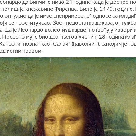
онардо да Винчи је имао 24 године када је доспео п
полиције кнежевине Фиренце. Било је 1476. године: Н
о оптужио да је имао „непримерене“ односе са млади
оји се проституисао. Због недостатка доказа, оптужба
. Да је Леонардо волео мушкарце, потврђују извори 
 Посебно му је био драг његов ученик, 28 година мла
апроти, познат као „Салаи“ (ђаволчић), са којим је г
од истим кровом.