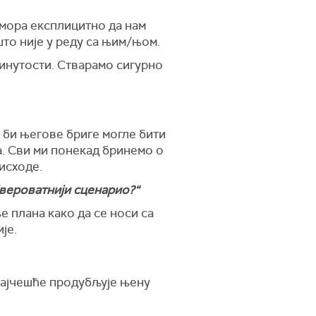
 мора експлицитно да нам
што није у реду са њим/њом.
ринутости. Стварамо сигурно
 би његове бриге могле бити
а. Сви ми понекад бринемо о
исходе.
ајвероватнији сценарио?“
 плана како да се носи са
је.
 најчешће продубљује њену