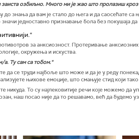
и заиста озбиљно. Много ми је жао што пролазиш кроз
у до знања да вам је стало до њега и да саосећате са 
 значи једноставно признавање бола без покушаја да 
зитивнији.“
ротивотров за анксиозност. Протеривање анксиозних 
ологије, окружења и искуства.
/а. Ту сам са тобом.“
те да се труди најбоље што може и да је у реду понек
ализујете њихове емоције, што смањује стид који тако
те никуда. То су најлековитије речи које можемо да уп
озан, наш посао није да то решавамо, већ да будемо уз