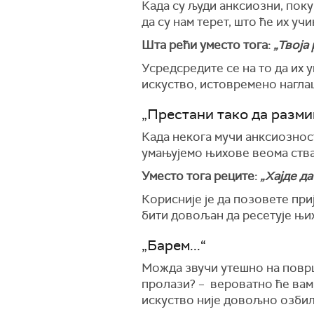
Када су људи анксиозни, поку
да су нам терет, што ће их учи
Шта рећи уместо тога:
„Твоја
Усредсредите се на то да их 
искуство, истовремено наглаш
„Престани тако да разм
Када некога мучи анксиозност
умањујемо њихове веома ств
Уместо тога реците:
„Хајде да
Корисније је да позовете при
бити довољан да ресетује њих
„Барем...“
Можда звучи утешно на површи
пролази? – вероватно ће вам 
искуство није довољно озби