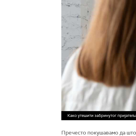
Како утешити забринутог пријатеља
Пречесто покушавамо да што 