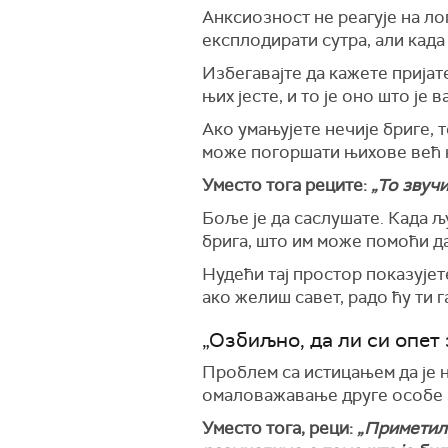
Анксиозност не реагује на лог
експлодирати сутра, али када
Избегавајте да кажете пријате
њих јесте, и то је оно што је 
Ако умањујете нечије бриге, 
може погоршати њихове већ 
Уместо тога реците:
„То звуч
Боље је да саслушате. Када љ
брига, што им може помоћи да
Нудећи тај простор показујете
ако желиш савет, радо ћу ти га
„Озбиљно, да ли си опет
Проблем са истицањем да је 
омаловажавање друге особе и
Уместо тога, реци:
„Приметила