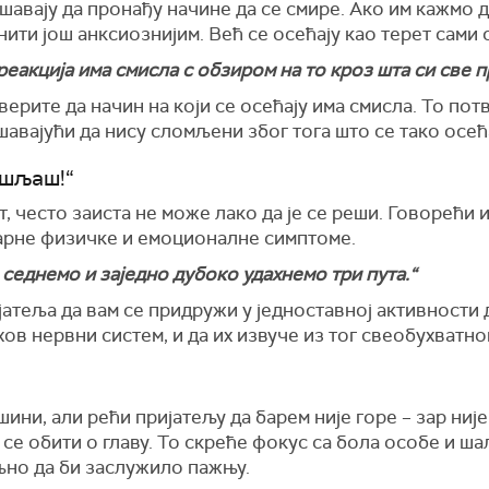
шавају да пронађу начине да се смире. Ако им кажмо д
нити још анксиознијим. Већ се осећају као терет сами с
 реакција има смисла с обзиром на то кроз шта си све 
уверите да начин на који се осећају има смисла. То п
авајући да нису сломљени због тога што се тако осећа
ишљаш!“
, често заиста не може лако да је се реши. Говорећи и
арне физичке и емоционалне симптоме.
 седнемо и заједно дубоко удахнемо три пута.“
јатеља да вам се придружи у једноставној активности 
ов нервни систем, и да их извуче из тог свеобухватно
ни, али рећи пријатељу да барем није горе – зар није
се обити о главу. То скреће фокус са бола особе и ш
љно да би заслужило пажњу.