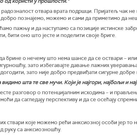
о од користи у прошлости.“
 радозналост отвара врата подршци. Пријатељ чак не
га добро познајемо, можемо и сами да приметимо да не
аћамо пажњу и да наступамо са позиције истинске заб
и, бити оно што јесте и поделити своје бриге.
а брине о нечему што нема шансе да се оствари – или
сигурношћу, зато избегавајте давање лажних уверавањ
 догодити, зато није добро предвиђати сигурне добре 
а видимо шта те све мучи. Који је најгори, најбољи и н
сте разговор о потенцијалним исходима – и прављење
моћи да сагледају перспективу и да се осећају спремни
јих ствари које можемо рећи анксиозној особи јер то
од руку са анксиозношћу.