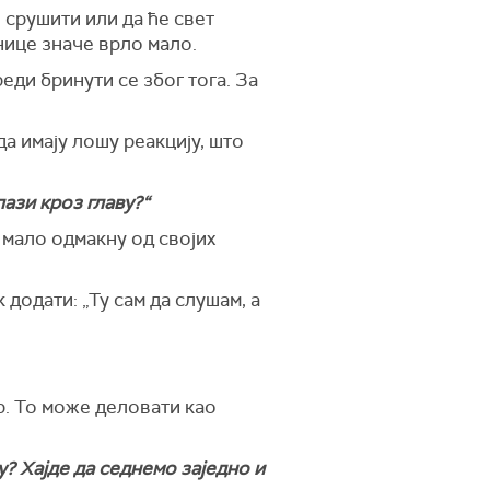
н срушити или да ће свет
нице значе врло мало.
еди бринути се због тога. За
да имају лошу реакцију, што
ази кроз главу?“
е мало одмакну од својих
 додати: „Ту сам да слушам, а
р. То може деловати као
у? Хајде да седнемо заједно и