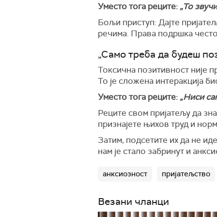
Уместо тога реците:
„То звуч
Бољи приступ: Дајте пријатељ
речима. Права подршка често
„Само треба да будеш по
Токсична позитивност није п
То је сложена интеракција би
Уместо тога реците:
„Ниси сам
Реците свом пријатељу да зна
признајете њихов труд и норм
Затим, подсетите их да не иде
нам је стало забринут и анкси
анксиозност
пријатељство
Везани чланци