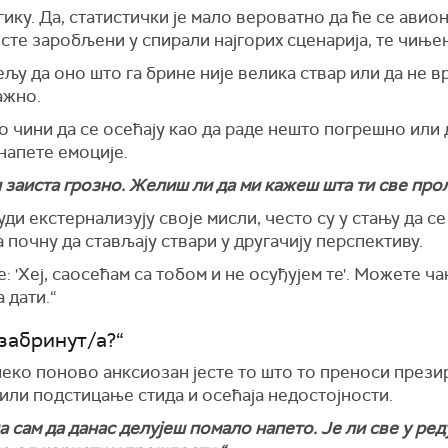
ику. Да, статистички је мало вероватно да ће се авио
 сте заробљени у спирали најгорих сценарија, те чиње
љу да оно што га брине није велика ствар или да не вр
важно.
то чини да се осећају као да раде нешто погрешно или 
напете емоције.
и заиста грозно. Желиш ли да ми кажеш шта ти све прол
уди екстернализују своје мисли, често су у стању да с
 почну да стављају ствари у другачију перспективу.
: 'Хеј, саосећам са тобом и не осуђујем те'. Можете чак
 дати.“
 забринут/а?“
неко поново анксиозан јесте то што то преноси прези
ли подстицање стида и осећаја недостојности.
 сам да данас делујеш помало напето. Је ли све у ред