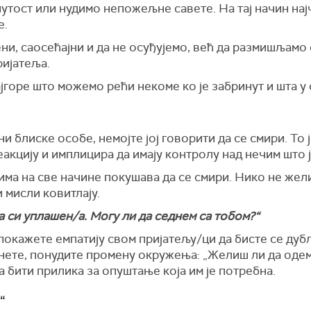
утост или нудимо непожељне савете. На тај начин на
е.
ни, саосећајни и да не осуђујемо, већ да размишљамо
ијатеља.
јгоре што можемо рећи некоме ко је забринут и шта у
и блиске особе, немојте јој говорити да се смири. То
акцију и имплицира да имају контролу над нечим што 
ма на све начине покушава да се смири. Нико не жели 
и мисли ковитлају.
а си уплашен/а. Могу ли да седнем са тобом?“
 покажете емпатију свом пријатељу/ци да бисте се дуб
нете, понудите промену окружења: „Желиш ли да одемо
 бити прилика за опуштање која им је потребна.
“