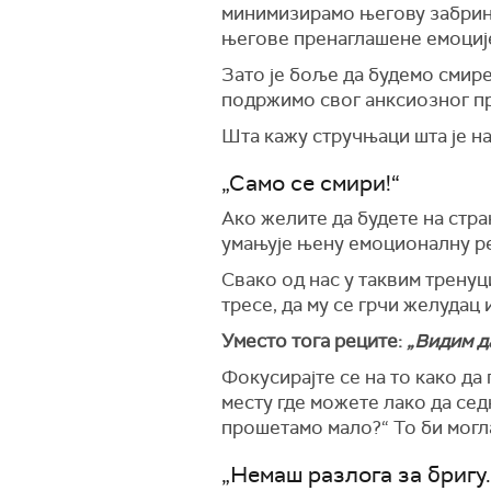
минимизирамо његову забрин
његове пренаглашене емоциј
Зато је боље да будемо смире
подржимо свог анксиозног пр
Шта кажу стручњаци шта је на
„Само се смири!“
Ако желите да будете на стран
умањује њену емоционалну ре
Свако од нас у таквим тренуци
тресе, да му се грчи желудац 
Уместо тога реците:
„Видим д
Фокусирајте се на то како да
месту где можете лако да сед
прошетамо мало?“ То би могла
„Немаш разлога за бригу.