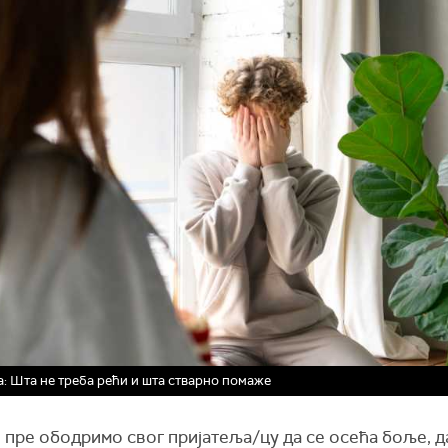
: Шта не треба рећи и шта стварно помаже
пре ободримо свог пријатеља/цу да се осећа боље, д