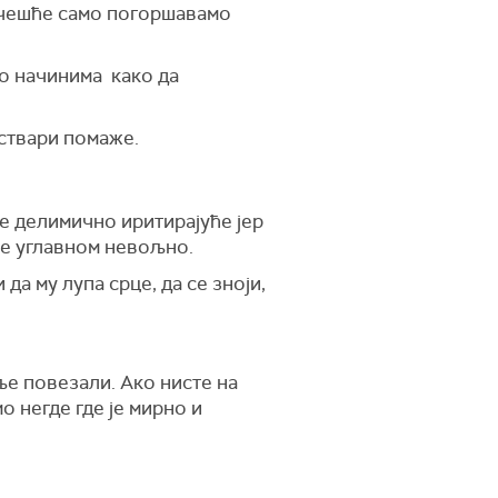
јчешће само погоршавамо
 о начинима како да
 ствари помаже.
 је делимично иритирајуће јер
је углавном невољно.
да му лупа срце, да се зноји,
ље повезали. Ако нисте на
 негде где је мирно и