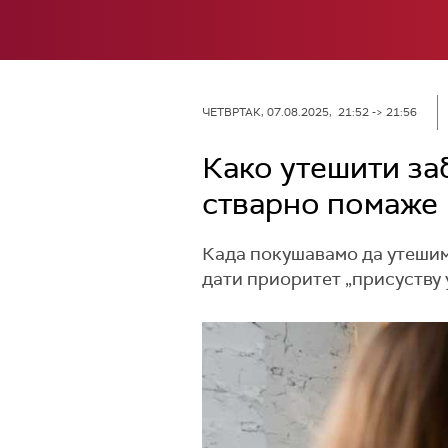
ЧЕТВРТАК, 07.08.2025, 21:52 -> 21:56
Како утешити за
стварно помаже
Када покушавамо да утешимо
дати приоритет „присуству у