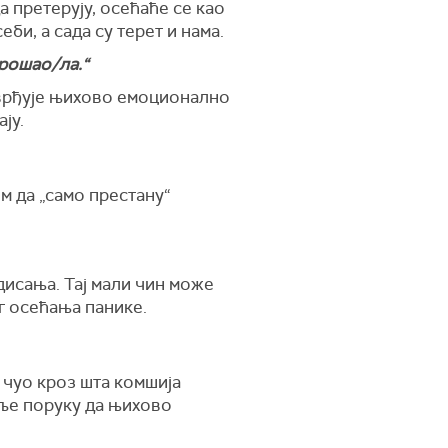
а претерују, осећаће се као
еби, а сада су терет и нама.
прошао/ла.“
отврђује њихово емоционално
ју.
м да „само престану“
дисања. Тај мали чин може
г осећања панике.
 чуо кроз шта комшија
аље поруку да њихово