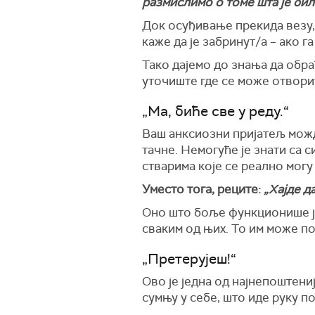
размислимо о томе шта је бил
Док осуђивање прекида везу,
каже да је забринут/а – ако 
Тако дајемо до знања да обр
уточиште где се може отворит
„Ма, биће све у реду.“
Ваш анксиозни пријатељ можд
тачне. Немогуће је знати са 
стварима које се реално могу
Уместо тога, реците:
„Хајде д
Оно што боље функционише је
сваким од њих. То им може по
„Претерујеш!“
Ово је једна од најнепоштени
сумњу у себе, што иде руку п