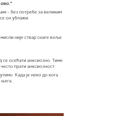
 ово.“
њим – без потребе за великим
се он ублажи.
мисли није ствар снаге воље.
ад се осећати анксиозно. Тиме
 често прати анксиозност.
утимо. Када је неко до кога
 њега.