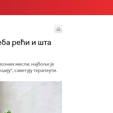
еба рећи и шта
озних мисли, најбоље је
цију“, саветују терапеути.