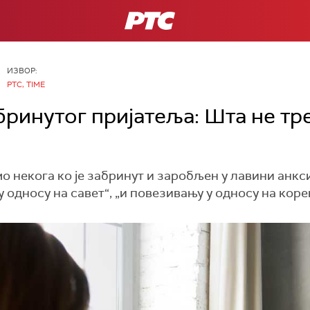
РТС
ИЗВОР:
РТС, TIME
бринутог пријатеља: Шта не тр
 некога ко је забринут и заробљен у лавини анкси
 односу на савет“, „и повезивању у односу на корек