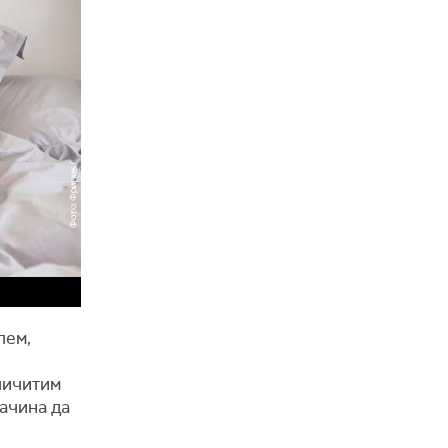
лем,
личитим
ачина да