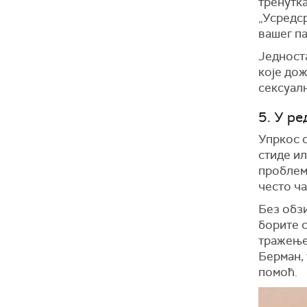
тренутка
„Усредс
вашег па
Једноста
које дож
сексуал
5. У р
Упркос с
стиде и
проблеми
често ча
Без обз
борите с
тражење
Берман, 
помоћ.