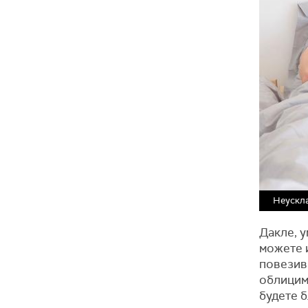
Неускла
Дакле, 
можете 
повезив
облицим
будете б