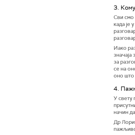
3. Кому
Сви смо 
када је 
разговар
разговар
Иако раз
значаја 
за разг
се на он
оно што 
4. Паж
У свету 
присутн
начин д
Др Лори
пажљиво