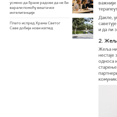
важнији 
усмено да бране радове да не би
варали помоћу вештачке
терапеу
интелигенције
Дакле, у
Плато испред Храма Светог
саветује
Саве добија нови изглед
и да ли 
2. Жељ
Жеља ниј
нестаје 
односа 
старење
партнер
комуник