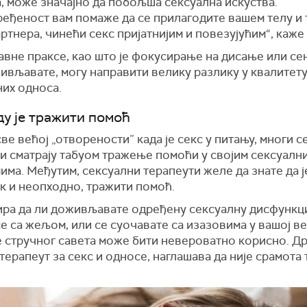
, може значајно да побољша сексуална искуства.
ређеност вам помаже да се прилагодите вашем телу и 
ртнера, чинећи секс пријатнијим и повезујућим“, каже 
вне праксе, као што је фокусирање на дисање или се
ивљавате, могу направити велику разлику у квалитет
них односа.
еду је тражити помоћ
ве већој „отворености” када је секс у питању, многи с
ли сматрају табуом тражење помоћи у својим сексуалн
ма. Међутим, сексуални терапеути желе да знате да је
к и неопходно, тражити помоћ.
ира да ли доживљавате одређену сексуалну дисфункци
е са жељом, или се суочавате са изазовима у вашој ве
 стручног савета може бити невероватно корисно. Д
терапеут за секс и односе, наглашава да није срамота