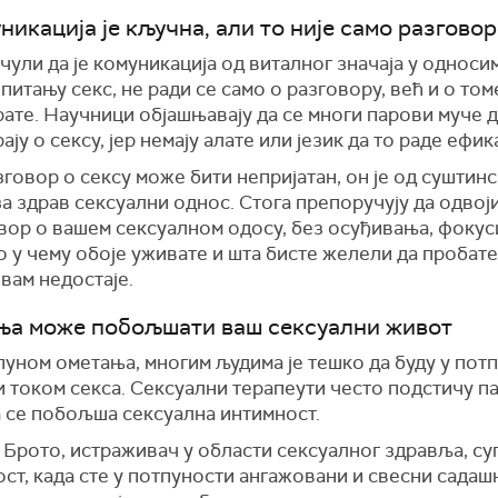
никација је кључна, али то није само разгово
чули да је комуникација од виталног значаја у односим
у питању секс, не ради се само о разговору, већ и о том
ате. Научници објашњавају да се многи парови муче 
ају о сексу, јер немају алате или језик да то раде ефик
говор о сексу може бити непријатан, он је од суштин
за здрав сексуални однос. Стога препоручују да одвој
овор о вашем сексуалном одосу, без осуђивања, фокус
о у чему обоје уживате и шта бисте желели да пробате,
вам недостаје.
ња може побољшати ваш сексуални живот
пуном ометања, многим људима је тешко да буду у пот
и током секса. Сексуални терапеути често подстичу п
а се побољша сексуална интимност.
 Брото, истраживач у области сексуалног здравља, су
ст, када сте у потпуности ангажовани и свесни садаш