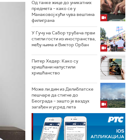
Од танке жице до уникатних
предмета – како се у
Манаковој кући чува вештина
филиграна
У Гучу на Сабор трубача први
стигли гости из иностранства,
међу њима и Виктор Орбан
Питер Хедер: Како су
хришћани напустили
хришћанство
Може ли дим из Делиблатске
пешчаре да стигне до
Београда – зашто је ваздух
загађен и усред лета