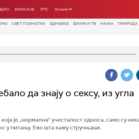
АДИО
ЕМИСИЈЕ
РТС
Остало
ЕМО
СВЕТ ПОЗНАТИХ
ЗДРАВЉЕ
ФИЛМ И ТВ
НАУКА
ПРИРОДА
бало да знају о сексу, из угла
која је „нормална“ учесталост односа, само су нек
екс у питању. Ево шта кажу стручњаци.