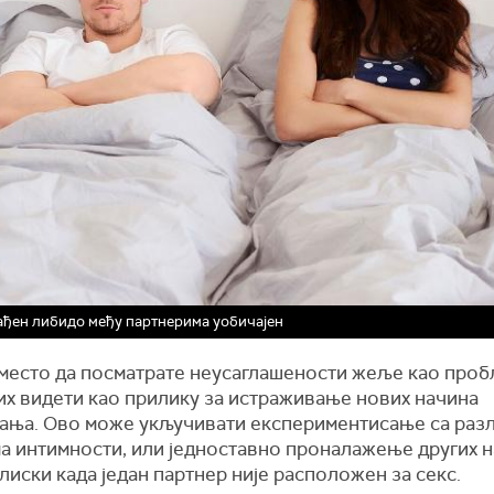
ђен либидо међу партнерима уобичајен
уместо да посматрате неусаглашености жеље као проб
их видети као прилику за истраживање нових начина
ања. Ово може укључивати експериментисање са раз
а интимности, или једноставно проналажење других н
лиски када један партнер није расположен за секс.