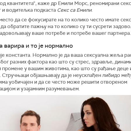
од квантитета“, каже др Емили Морс, реномирани сек
т и водитељка подкаста
Секс са Емили
.
место да се фокусирате на то колико често имате сек
 да обратите пажњу на то колико су ти сусрети задов
задовољавају ваше потребе и потребе вашег партнера
а варира и то је нормално
е константа. Нормално је да ваша сексуална жеља ра
због разних фактора као што су стрес, здравље, динам
и промене у вашим животима, као што су рађање деце 
. Стручњаци објашњавају да је неусклађен либидо међ
има уобичајен и да се често може решити отвореном
ацијом и узајамним разумевањем.