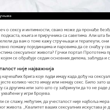
тручњака
реч о сексу и интимности, свако може да пронађе без
 подкаста, књига и приручника са саветима. Али шта б
елели да вам о томе кажу стручњаци и терапеути, они 
евно помажу појединцима и паровима да се снађу у с
стима сексуалног живота? Грчки портал Прототема 
 којем се обрађује седам основних дилема, заблуда и 
талост није најважнија
 најчешћих брига које људи имају када дођу на сексуа
 јесте колико често имају или немају секс. Било зато 
у са другима или зато што су забринути да то не раде
 ухваћени у игри бројева.
и се слажу, међутим, да учесталост није најбоља мера
ог живота. „Квалитет ваших сексуалних искустава је 