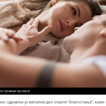
ст је више од секса
но здравље је витални део општег благостања“, каже 