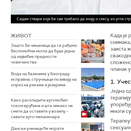
Седам ствари које би сви требало да знају о сексу, из угла с
ЖИВОТ
Када је 
снимака,
Зашто би чињеница да се рађамо
заиста ж
беспомоћни могла да буде једна
свакодн
од највећих предности
сложено
човечанства
чланак у
Вода на базенима у Београду
исправна, стручњаци позивају на
1. Учес
опрез на рекама и језерима
Једна од
терапију
Како расхладити аутомобил
упоређуј
током врућина и шта никако не
многи су
смете да оставите у возилу –
савети ауто-механичара
Терапеут
сексуалн
Дански ученици ће морати