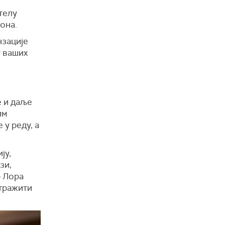
телу
она.
нзације
у ваших
е и даље
им
 у реду, а
ју,
зи,
р Лoра
 тражити