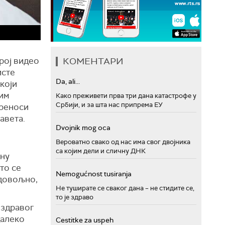
број видео
КОМЕНТАРИ
исте
Da, ali...
који
вим
Како преживети прва три дана катастрофе у
Србији, и за шта нас припрема ЕУ
преноси
савета.
Dvojnik mog oca
Вероватно свако од нас има свог двојника
са којим дели и сличну ДНК
лну
што се
Nemogućnost tusiranja
 довољно,
Не туширате се сваког дана – не стидите се,
то је здраво
 здравог
далеко
Cestitke za uspeh