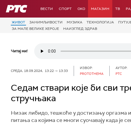
РТС
ВЕСТИ
СПОРТ
OKO
МАГАЗИН
ТВ
Р
ЖИВОТ
ЗАНИМЉИВОСТИ
МУЗИКА
ТЕХНОЛОГИЈA
ПУТУЈ
ЗА МАЛЕ ВЕЛИКЕ ХЕРОЈЕ
НАИЗГЛЕД ЗДРАВ
Читај ми!
ИЗВОР:
АУТОР:
СРЕДА, 18.09.2024, 13:22 -> 13:33
PROTOTHEMA
РТС
Седам ствари које би сви тре
стручњака
Низак либидо, тешкоће у достизању оргазма и 
питања са којима се многи суочавају када је с