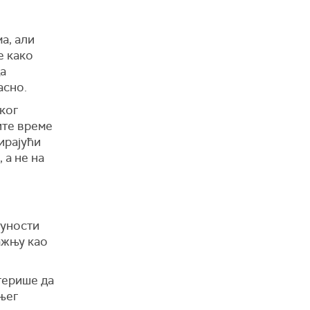
р
а, али
е како
да
асно.
ског
ите време
ирајући
 а не на
пуности
ажњу као
герише да
њег