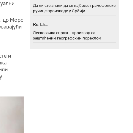
суални
Да ли сте знали да се најбоље грамофонске
ручице производе у Србији
с, др Морс
Re: Eh...
ољавајући
.
Лесковачка спржа – производ са
заштићеним географским пореклом
сте и
ика
или
у