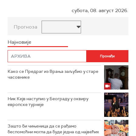
субота, 08. август 2026.
Прогноза
Најновије
Како се Предраг из Врања заљубио у старе
часовнике
Ник Кејв наступио у Београду у оквиру
европске турнеје
Зашто би чињеница да се рађамо
беспомоћни могла да буде једна од највећих