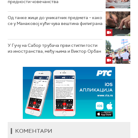
предности човечанства
Од танке жице до уникатних предмета – како
се у Манаковој кући чува вештина филиграна
У Гучу на Сабор трубача први стигли гости
из иностранства, међу њима и Виктор Орбан
КОМЕНТАРИ