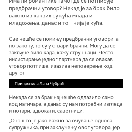
Има ли романтике тамо где се потписује
предбрачни уговор? Некад је за брак било
важно из каквих су кућа млада и
младожења, данас и то – чија је кућа.
Све чешће се помињу предбрачни уговори, а
по закону, то су у ствари брачни. Могу да се
закључе било када, кажу стручњаци. Често,
инсистирање једног партнера да се овакав
уговор потпише, изазива неповерење код
другог.
Припремила Лана Чубрић
Некада се за брак најчешће одлазило само
код матичара, а данас су нам потребни изгледа
и нотари, адвокати, саветници.
„Оно што је јако важно за очување односа
супружника, при закључењу овог уговора, јер