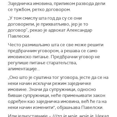
Заједничка имовина, приликом развода дели
се тужбом, ретко договором.
„У том смислу шта год да су се они
договорили, је прихватљиво, јер је то
договор”, рекао је адвокат Александар
Павлески.
Често размишљамо шта се све може решити
предбрачним уговором, а решава се само
имовинско питање. Предбрачни уговор не
регулише питање старатељства,
алиментације...
„Оно што је суштина тог уговора, јесте да се на
неки начин искључи режим заједничке
имовине. Значи да супружници, односно
бивши супружници, неће примењивати закон
одређен као заједничка имовина, већ ће га на
неки начин изменити", објашњава Павелски.
Или једноставније –
Што је моје, моје је.
Некад