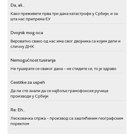
Da, ali...
Како преживети прва три дана катастрофе у Србији, и за
шта нас припрема ЕУ
Dvojnik mog oca
Вероватно свако од нас има свог двојника са којим дели и
сличну ДНК
Nemogućnost tusiranja
Не туширате се сваког дана – не стидите се, то је здраво
Cestitke za uspeh
Да ли сте знали да се најбоље грамофонске ручице
производе у Србији
Re: Eh...
Лесковачка спржа – производ са заштићеним географским
пореклом