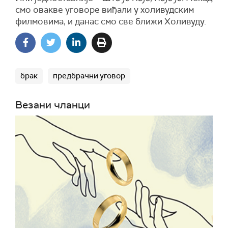
смо овакве уговоре виђали у холивудским
филмовима, и данас смо све ближи Холивуду.
брак
предбрачни уговор
Везани чланци