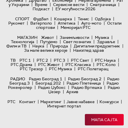
|
|
|
|
Хроника
Друштво
Економија
Мерила времена
Рат
|
|
|
|
у Украјини
Време
Сервисне вести
Сматрачница
|
Подкаст
ЕУ могућности 2026
|
|
|
|
СПОРТ
Фудбал
Кошарка
Тенис
Одбојка
|
|
|
|
Рукомет
Ватерполо
Атлетика
Ауто-мото
Остали
|
спортови
Меморијал РТС
|
|
|
МАГАЗИН
Живот
Занимљивости
Музика
|
|
|
|
Технологијa
Путујемо
Свет познатих
Здравље
|
|
|
|
Филм и ТВ
Наука
Природа
Дигитални предузетник
|
За мале велике хероје
Наизглед здрав
|
|
|
|
|
ТВ
РТС 1
РТС 2
РТС 3
РТС Свет
РТС Наука
|
|
|
|
РТС Драма
РТС Живот
РТС Класика
РТС Коло
|
|
РТС Трезор
РТС Музика
РТС Полетарац
|
|
РАДИО
Радио Београд 1
Радио Београд 2
Радио
|
|
|
Београд 3
Београд 202
Радио Плетеница
Радио
|
|
|
Рокенролер
Радио Џубокс
Радио Вртешка
Радио
|
Џезер
Архив
|
|
|
|
РТС
Контакт
Маркетинг
Јавне набавке
Конкурси
Интернет портал
МАПА САЈТА