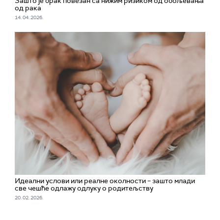
Зашто је брак повезан са нижим ризиком од обољевања
од рака
14. 04. 2026.
Идеални услови или реалне околности – зашто млади
све чешће одлажу одлуку о родитељству
20. 02. 2026.