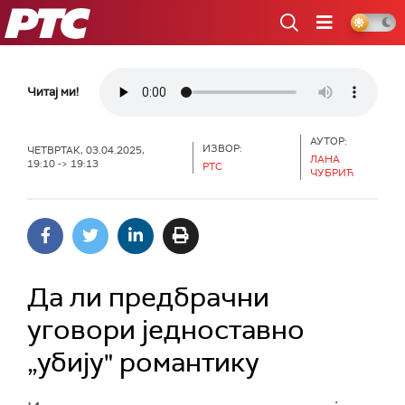
РТС
Читај ми!
АУТОР:
ИЗВОР:
ЧЕТВРТАК, 03.04.2025,
ЛАНА
19:10 -> 19:13
РТС
ЧУБРИЋ
Да ли предбрачни
уговори једноставно
„убију" романтику