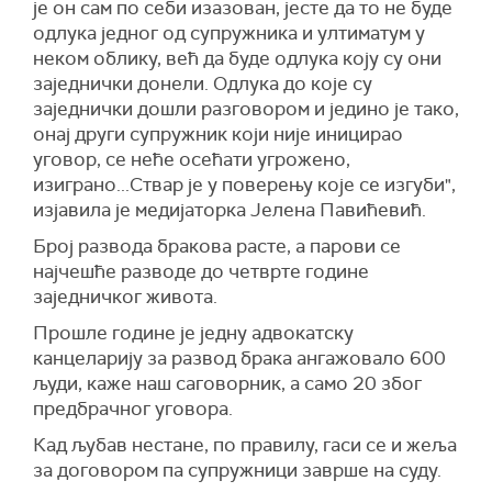
је он сам по себи изазован, јесте да то не буде
одлука једног од супружника и ултиматум у
неком облику, већ да буде одлука коју су они
заједнички донели. Одлука до које су
заједнички дошли разговором и једино је тако,
онај други супружник који није иницирао
уговор, се неће осећати угрожено,
изиграно...Ствар је у поверењу које се изгуби",
изјавила је медијаторка Јелена Павићевић.
Број развода бракова расте, а парови се
најчешће разводе до четврте године
заједничког живота.
Прошле године је једну адвокатску
канцеларију за развод брака ангажовало 600
људи, каже наш саговорник, а само 20 због
предбрачног уговора.
Кад љубав нестане, по правилу, гаси се и жеља
за договором па супружници заврше на суду.