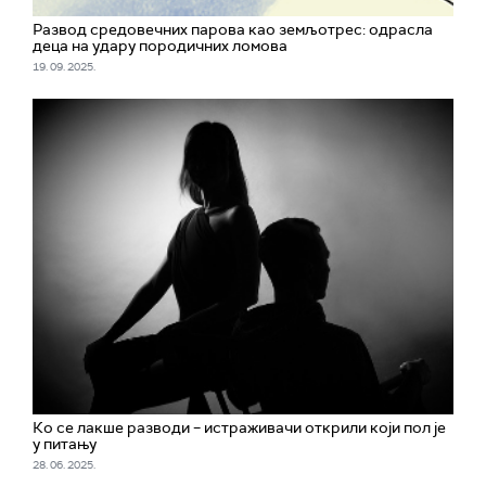
Развод средовечних парова као земљотрес: одрасла
деца на удару породичних ломова
19. 09. 2025.
Ко се лакше разводи – истраживачи открили који пол је
у питању
28. 06. 2025.