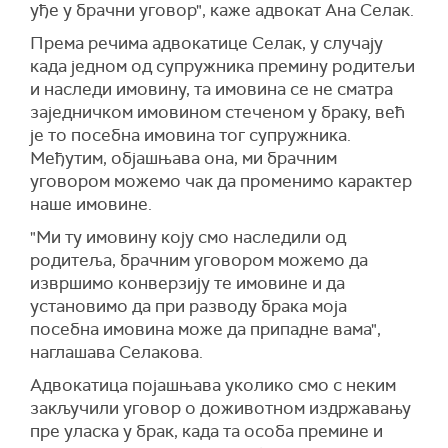
уђе у брачни уговор", каже адвокат Ана Селак.
Према речима адвокатице Селак, у случају
када једном од супружника премину родитељи
и наследи имовину, та имовина се не сматра
заједничком имовином стеченом у браку, већ
је то посебна имовина тог супружника.
Међутим, објашњава она, ми брачним
уговором можемо чак да променимо карактер
наше имовине.
"Ми ту имовину коју смо наследили од
родитеља, брачним уговором можемо да
извршимо конверзију те имовине и да
установимо да при разводу брака моја
посебна имовина може да припадне вама",
наглашава Селакова.
Адвокатица појашњава уколико смо с неким
закључили уговор о доживотном издржавању
пре уласка у брак, када та особа премине и