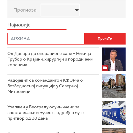
Прогноза
Најновије
Од Дрвара до операционе сале – Никица
Грубор о Крајини, хирургији и породичним
коренима
Радојевић са командантом КФОР-а о
безбедносној ситуацији у Северној
Митровици
Ухапшен у Београду осумњичени за
злостављање и мучење, одређен му је
притвор од 30 дана