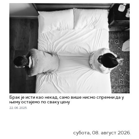
Брак је исти као некад, само више нисмо спремни да у
њему остајемо по сваку цену
22. 06. 2025.
субота, 08. август 2026.