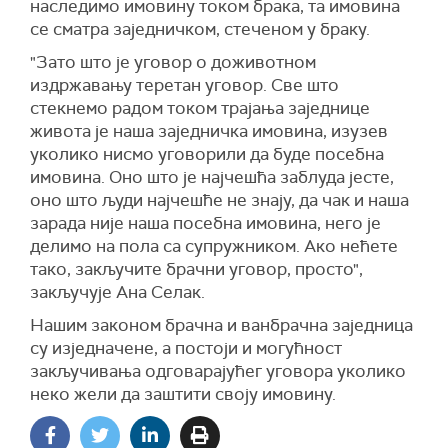
наследимо имовину током брака, та имовина
се сматра заједничком, стеченом у браку.
"Зато што је уговор о доживотном
издржавању теретан уговор. Све што
стекнемо радом током трајања заједнице
живота је наша заједничка имовина, изузев
уколико нисмо уговорили да буде посебна
имовина. Оно што је најчешћа заблуда јесте,
оно што људи најчешће не знају, да чак и наша
зарада није наша посебна имовина, него је
делимо на пола са супружником. Ако нећете
тако, закључите брачни уговор, просто",
закључује Ана Селак.
Нашим законом брачна и ванбрачна заједница
су изједначене, а постоји и могућност
закључивања одговарајућег уговора уколико
неко жели да заштити своју имовину.