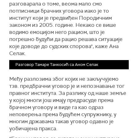
разговарала о томе, веома мало смо
потписници брачних уговора иако је то
институт који је предвиђен Породичним
законом из 2005. године. Некако се више
водимо емоцијом него рациом, што је
погрешно будући да рацио решава ситуације
које доводе до судских спорова", каже Ана
Селак.
Разговор Тамаре Танкосић са Аном Селак
Међу разлозима због којих не закључујемо
тзв. предбрачни уговор је и непознавање тог
правног института. За разлику од наше земље
у којој многи још имају предрасуде према
брачном уговору и виде га као одраз
неповерења према будућем супружнику, у
многим државама такав уговор одавно је
уобичајена пракса.