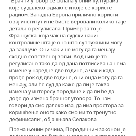
"Брачни уговор се склапа у оним културама
које су далеко одмакле и које се користе
рациом. Западна Европа прилично користи
овај институт и не бисте веровали колико га је
детаљно регулисала. Пример за то је
Француска, која чак на судски начин
контролише шта је оно што супружници могу
да закључе. Они чак и не могу да га мењају
сходно сопственој вољи. Код њих је то
регулисано тако да од дана потписивања нема
измене у наредне две године, а чак и када
прође рок од две године, они онда могу да га
мењају, али ће суд да каже да ли је таква
измена у интересу породице и да ли ће да
дође до измена брачног уговора. То нам
говори да смо далеко иза, да има простора за
коришћење онога како смо ми то тренутно
дефинисали", објашњава Селакова.
Према њеним речима, Породичним законом је