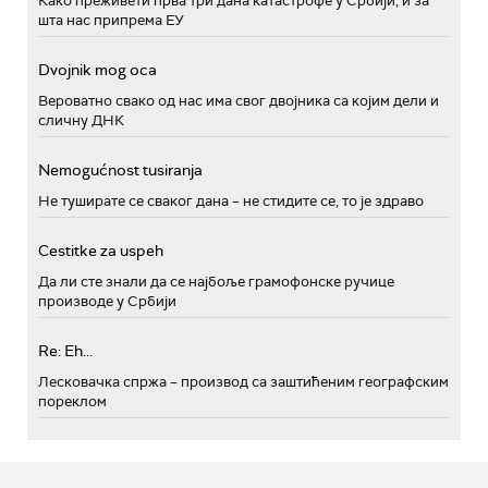
Како преживети прва три дана катастрофе у Србији, и за
шта нас припрема ЕУ
Dvojnik mog oca
Вероватно свако од нас има свог двојника са којим дели и
сличну ДНК
Nemogućnost tusiranja
Не туширате се сваког дана – не стидите се, то је здраво
Cestitke za uspeh
Да ли сте знали да се најбоље грамофонске ручице
производе у Србији
Re: Eh...
Лесковачка спржа – производ са заштићеним географским
пореклом