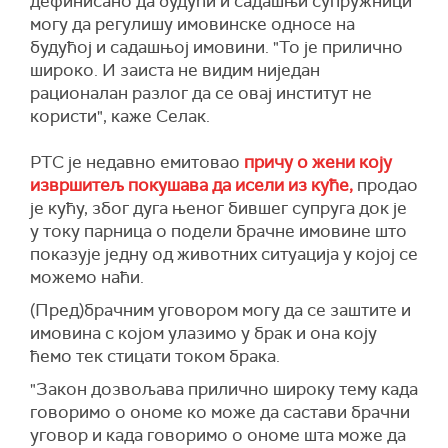
дефинисано да будући и садашњи супружници
могу да регулишу имовинске односе на
будућој и садашњој имовини. "То је прилично
широко. И заиста не видим ниједан
рационалан разлог да се овај институт не
користи", каже Селак.
РТС је недавно емитовао
причу о жени коју
извршитељ покушава да исели из куће,
продао
је кућу, због дуга њеног бившег супруга док је
у току парница о подели брачне имовине што
показује једну од животних ситуација у којој се
можемо наћи.
(Пред)брачним уговором могу да се заштите и
имовина с којом улазимо у брак и она коју
ћемо тек стицати током брака.
"Закон дозвољава прилично широку тему када
говоримо о ономе ко може да састави брачни
уговор и када говоримо о ономе шта може да