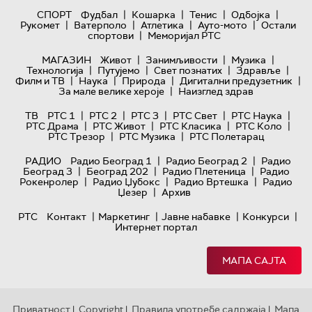
|
|
|
|
СПОРТ
Фудбал
Кошарка
Тенис
Одбојка
|
|
|
|
Рукомет
Ватерполо
Атлетика
Ауто-мото
Остали
|
спортови
Меморијал РТС
|
|
|
МАГАЗИН
Живот
Занимљивости
Музика
|
|
|
|
Технологијa
Путујемо
Свет познатих
Здравље
|
|
|
|
Филм и ТВ
Наука
Природа
Дигитални предузетник
|
За мале велике хероје
Наизглед здрав
|
|
|
|
|
ТВ
РТС 1
РТС 2
РТС 3
РТС Свет
РТС Наука
|
|
|
|
РТС Драма
РТС Живот
РТС Класика
РТС Коло
|
|
РТС Трезор
РТС Музика
РТС Полетарац
|
|
РАДИО
Радио Београд 1
Радио Београд 2
Радио
|
|
|
Београд 3
Београд 202
Радио Плетеница
Радио
|
|
|
Рокенролер
Радио Џубокс
Радио Вртешка
Радио
|
Џезер
Архив
|
|
|
|
РТС
Контакт
Маркетинг
Јавне набавке
Конкурси
Интернет портал
МАПА САЈТА
Приватност
Copyright
Правила употребе садржаја
Мапа
|
|
|