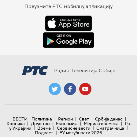
Преузмите РТС мобилну апликацију
Радио Телевизија Србије
|
|
|
|
ВЕСТИ
Политика
Регион
Свет
Србија данас
|
|
|
|
Хроника
Друштво
Економија
Мерила времена
Рат
|
|
|
|
у Украјини
Време
Сервисне вести
Сматрачница
|
Подкаст
ЕУ могућности 2026