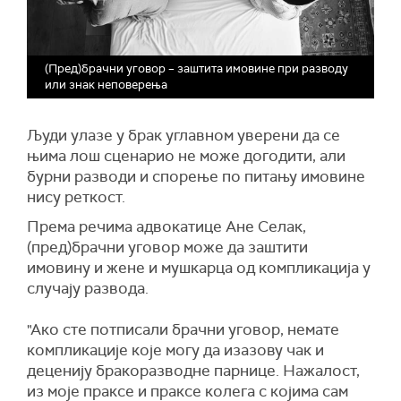
(Пред)брачни уговор – заштита имовине при разводу
или знак неповерења
Људи улазе у брак углавном уверени да се
њима лош сценарио не може догодити, али
бурни разводи и спорење по питању имовине
нису реткост.
Према речима адвокатице Ане Селак,
(пред)брачни уговор може да заштити
имовину и жене и мушкарца од компликација у
случају развода.
"Ако сте потписали брачни уговор, немате
компликације које могу да изазову чак и
деценију бракоразводне парнице. Нажалост,
из моје праксе и праксе колега с којима сам