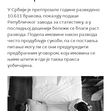
У Србији је претпрошле године разведено
10.611 бракова, показују подаци
Републичког завода за статистику, а у
последњој деценији бележи се благи раст
развода. Подела имовине након развода
често продубљује сукобе, па се поставља
питање могу ли се они предупредити
предбрачним уговором, која имовина се
њиме штити и где је таква пракса
уобичајена.