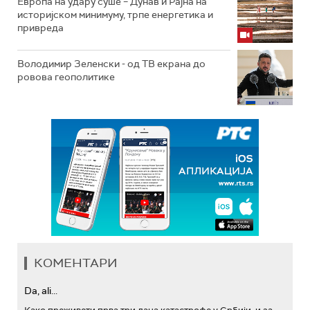
Европа на удару суше – Дунав и Рајна на
историјском минимуму, трпе енергетика и
привреда
Володимир Зеленски - од ТВ екрана до
ровова геополитике
КОМЕНТАРИ
Da, ali...