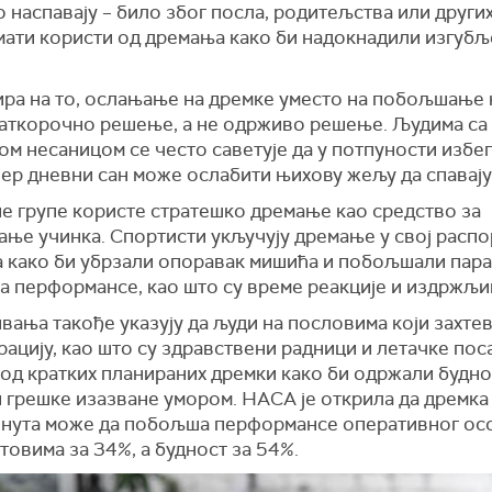
наспавају – било због посла, родитељства или других
имати користи од дремања како би надокнадили изгубљ
ира на то, ослањање на дремке уместо на побољшање
краткорочно решење, а не одрживо решење. Људима са
м несаницом се често саветује да у потпуности избег
јер дневни сан може ослабити њихову жељу да спавају
е групе користе стратешко дремање као средство за
ње учинка. Спортисти укључују дремање у свој расп
а како би убрзали опоравак мишића и побољшали пар
а перформансе, као што су време реакције и издржљи
ања такође указују да људи на пословима који захтева
ацију, као што су здравствени радници и летачке поса
од кратких планираних дремки како би одржали будно
 грешке изазване умором. НАСА је открила да дремка 
инута може да побољша перформансе оперативног ос
товима за 34%, а будност за 54%.