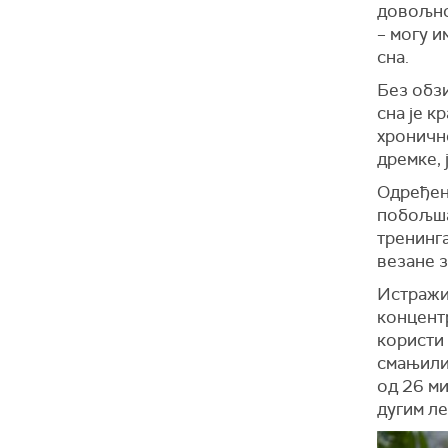
довољно 
– могу 
сна.
Без обз
сна је 
хронично
дремке, 
Одређен
побољша
тренинг
везане з
Истражив
концентр
користи 
смањили
од 26 м
дугим ле