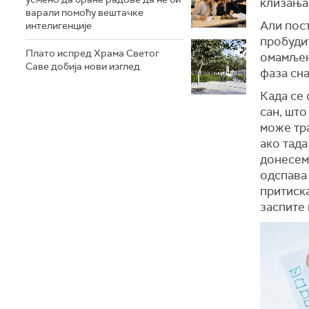
клизања
варали помоћу вештачке
Али пост
интелигенције
пробудит
Плато испред Храма Светог
омамљен
Саве добија нови изглед
фаза сна
Када се
сан, што
може тр
ако тад
донесем
одспава
притиска
заспите 