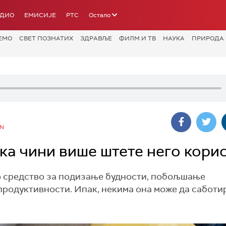
АДИО
ЕМИСИЈЕ
РТС
Остало
ЕМО
СВЕТ ПОЗНАТИХ
ЗДРАВЉЕ
ФИЛМ И ТВ
НАУКА
ПРИРОДА
ON
ка чини више штете него кори
о средство за подизање будности, побољшање
родуктивности. Ипак, некима она може да саботи