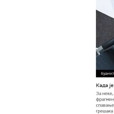
Будност
Када ј
За неке,
фрагмен
спавање
грешака 