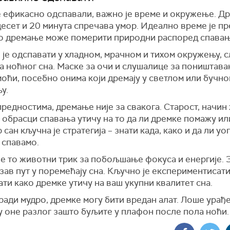
е ефикасно одспавали, важно је време и окружење. Д
есет и 20 минута спречава умор. Идеално време је пр
о дремање може померити природни распоред спавањ
је одспавати у хладном, мрачном и тихом окружењу, 
а ноћног сна. Маске за очи и слушалице за поништава
оћи, посебно онима који дремају у светлом или бучн
у.
редностима, дремање није за свакога. Старост, начин
обрасци спавања утичу на то да ли дремке помажу или
 сан кључна је стратегија – знати када, како и да ли у
 спавамо.
је то животни трик за побољшање фокуса и енергије. З
изав пут у поремећају сна. Кључно је експериментисати
ти како дремке утичу на ваш укупни квалитет сна.
ради мудро, дремке могу бити вредан алат. Лоше урађ
у оне разлог зашто буљите у плафон после пола ноћи.