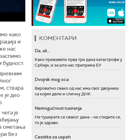
имо како
КОМЕНТАРИ
рација и
же нас
Da, ali...
 заспимо
Како преживети прва три дана катастрофе у
 будност.
Србији, и за шта нас припрема ЕУ
одневним
Dvojnik mog oca
илног
м, ствара
Вероватно свако од нас има свог двојника
са којим дели и сличну ДНК
е је део
о.
Nemogućnost tusiranja
чега је
Не туширате се сваког дана – не стидите се,
збијању
то је здраво
ез ометања
ори без
Cestitke za uspeh