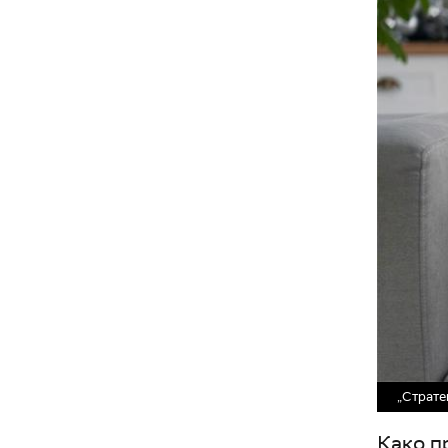
„Страте
Како п