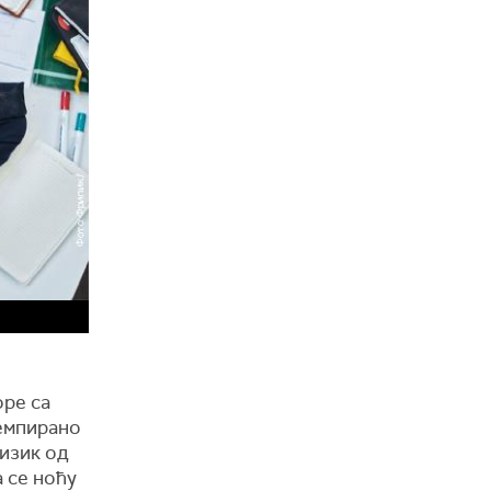
оре са
темпирано
изик од
а се ноћу