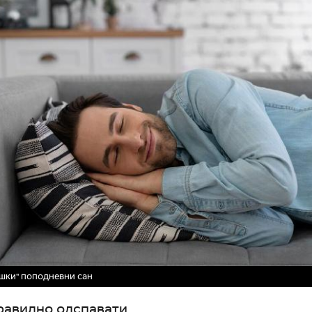
шки" поподневни сан
равилно одспавати