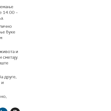
ремање
е 14.00 –
а.
слично
ње буке
ом
 живота и
 сметају.
опште
а друге,
 и
ено,