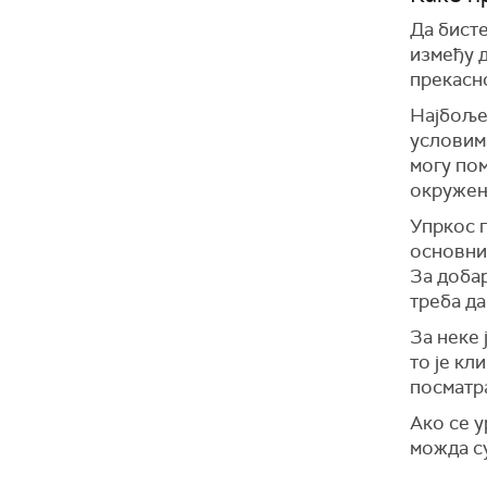
Да бист
између д
прекасн
Најбоље 
условим
могу пом
окружењ
Упркос п
основни 
За добар
треба да
За неке 
то је кл
посматра
Ако се у
можда с