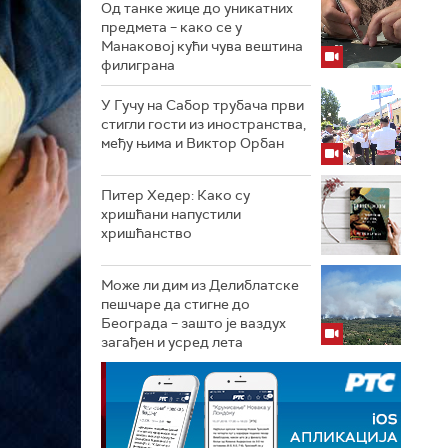
Од танке жице до уникатних
предмета – како се у
Манаковој кући чува вештина
филиграна
У Гучу на Сабор трубача први
стигли гости из иностранства,
међу њима и Виктор Орбан
Питер Хедер: Како су
хришћани напустили
хришћанство
Може ли дим из Делиблатске
пешчаре да стигне до
Београда – зашто је ваздух
загађен и усред лета