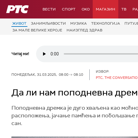
РТС
ВЕСТИ
СПОРТ
OKO
МАГАЗИН
ТВ
Р
ЖИВОТ
ЗАНИМЉИВОСТИ
МУЗИКА
ТЕХНОЛОГИЈA
ПУТУЈ
ЗА МАЛЕ ВЕЛИКЕ ХЕРОЈЕ
НАИЗГЛЕД ЗДРАВ
Читај ми!
ИЗВОР:
ПОНЕДЕЉАК, 31.03.2025, 08:00 -> 08:10
РТС, THE CONVERSATI
Да ли нам поподневна дрем
Поподневна дремка је дуго хваљена као моћн
расположења, јачање памћења и побољшање п
сан.