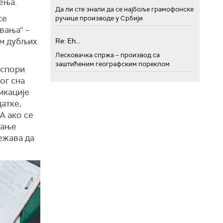
ења.
Да ли сте знали да се најбоље грамофонске
се
ручице производе у Србији
авања“ –
ом дубљих
Re: Eh...
Лесковачка спржа – производ са
заштићеним географским пореклом
 спори
ог сна
икације
атке,
А ако се
вање
ежава да