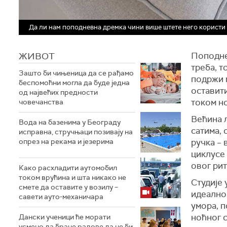
Да ли нам поподневна дремка чини више штете него користи
ЖИВОТ
Поподне
треба, т
Зашто би чињеница да се рађамо
подржи 
беспомоћни могла да буде једна
оставит
од највећих предности
током но
човечанства
Већина 
Вода на базенима у Београду
сатима, 
исправна, стручњаци позивају на
опрез на рекама и језерима
ручка – 
циклусе 
овог рит
Како расхладити аутомобил
током врућина и шта никако не
Студије 
смете да оставите у возилу –
идеално
савети ауто-механичара
умора, 
ноћног с
Дански ученици ће морати
усмено да бране радове да не би