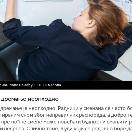
 нам пада између 13 и 16 часова
е дремање неопходно
 дремање је неопходно. Радници у сменама се често б
тираним сном због неправилних распореда, а добро 
 пре ноћне смене може повећати будност и смањити р
и несрећа. Слично томе, људи који се редовно боре д