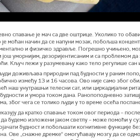
вно спавање је мач са две оштрице. Уколико то обав
о је моћан начин да се напуни мозак, побољша концент
ментално и физичко здравље. Погрешно учињено, мо
и још уморнијим, дезоријентисаним и са проблемом да
ћи. Кључ лежи у разумевању како тело регулише сан и
људи доживљава природни пад будности у раним поп
обично између 13 и 16 часова. Ово није само због об
већ наш унутрашњи телесни сат, или циркадијални рита
будности и умора током дана. Ранопоподневно затишј
ма, због чега се толико људи у то време осећа поспан
указују да кратко спавање током овог периода – после 
 да будемо изложени јаком светлу – може помоћи у су
појачати будност и побољшати когнитивне функције б
на. Ове „снажне дремке“ омогућавају мозгу да се одм