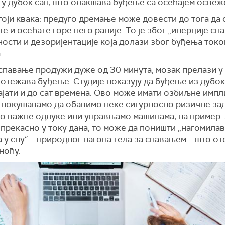
 у дубок сан, што олакшава буђење са осећајем освеж
оји квака: предуго дремање може довести до тога да 
е и осећате горе него раније. То је због „инерције сп
ости и дезоријентације која долази због буђења ток
.
 спавање продужи дуже од 30 минута, мозак прелази у
 отежава буђење. Студије показују да буђење из дубок
ајати и до сат времена. Ово може имати озбиљне импл
а покушавамо да обавимо неке сигурносно ризичне зад
о важне одлуке или управљамо машинама, на пример. 
 прекасно у току дана, то може да поништи „нагомила
 у сну“ – природног нагона тела за спавањем – што от
ноћу.