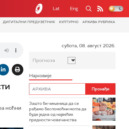
Lat
Eng
ДИГИТАЛНИ ПРЕДУЗЕТНИК
КУЛТУРНО
АРХИВА РУБРИКА
субота, 08. август 2026.
Прогноза
Најновије
сти
Зашто би чињеница да се
ра ноћни
рађамо беспомоћни могла да
буде једна од највећих
предности човечанства