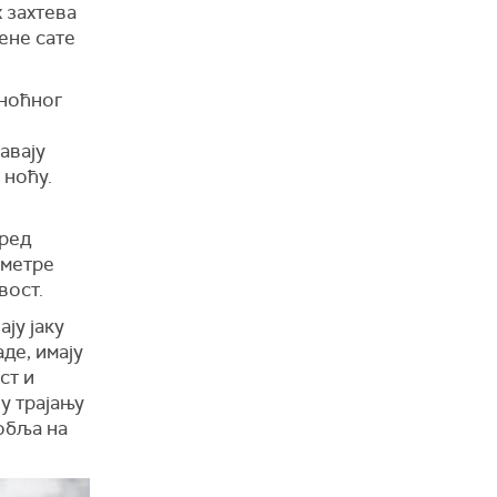
 захтева
ене сате
 ноћног
авају
 ноћу.
оред
аметре
вост.
ју јаку
де, имају
ст и
у трајању
обља на