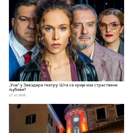
„Уна“ у Звездара театру: Шта се крије иза страствене
љубави?
17. 10. 2025.