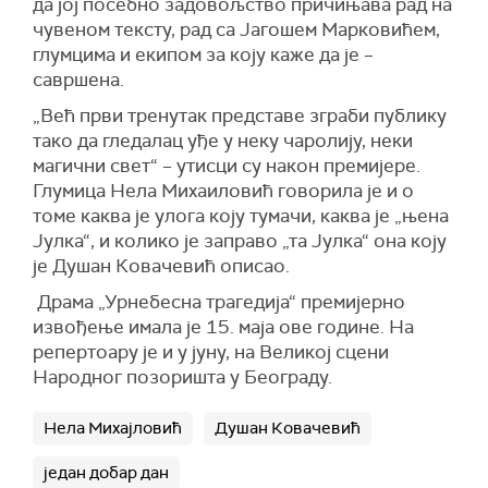
да јој посебно задовољство причињава рад на
чувеном тексту, рад са Јагошем Марковићем,
глумцима и екипом за коју каже да је –
савршена.
„Већ први тренутак представе зграби публику
тако да гледалац уђе у неку чаролију, неки
магични свет“ – утисци су након премијере.
Глумица Нела Михаиловић говорила је и о
томе каква је улога коју тумачи, каква је „њена
Јулка“, и колико је заправо „та Јулка“ она коју
је Душан Ковачевић описао.
Драма „Урнебесна трагедија“ премијерно
извођење имала је 15. маја ове године. На
репертоару је и у јуну, на Великој сцени
Народног позоришта у Београду.
Нела Михајловић
Душан Ковачевић
један добар дан