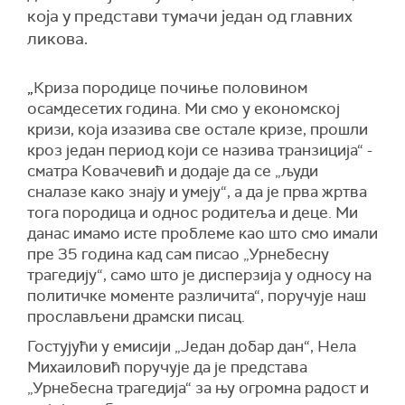
која у представи тумачи један од главних
ликова.
„
Криза породице почиње половином
осамдесетих година. Ми смо у економској
кризи, која изазива све остале кризе, прошли
кроз један период који се назива транзиција“ -
сматра Ковачевић и додаје да се „људи
сналазе како знају и умеју“, а да је прва жртва
тога породица и однос родитеља и деце.
Ми
данас имамо исте проблеме као што смо имали
пре 35 година кад сам писао „Урнебесну
трагедију“, само што је дисперзија у односу на
политичке моменте различита“, поручује наш
прослављени драмски писац.
Гостујући у емисији „Један добар дан“, Нела
Михаиловић поручује да је представа
„Урнебесна трагедија“ за њу огромна радост и