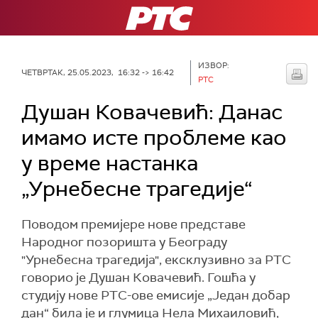
РТС
ИЗВОР:
ЧЕТВРТАК, 25.05.2023, 16:32 -> 16:42
РТС
Душан Ковачевић: Данас
имамо исте проблеме као
у време настанка
„Урнебесне трагедије“
Поводом премијере нове представе
Народног позоришта у Београду
"Урнебесна трагедија", ексклузивно за РТС
говорио је Душан Ковачевић. Гошћа у
студију нове РТС-ове емисије „Један добар
дан“ била је и глумица Нела Михаиловић,