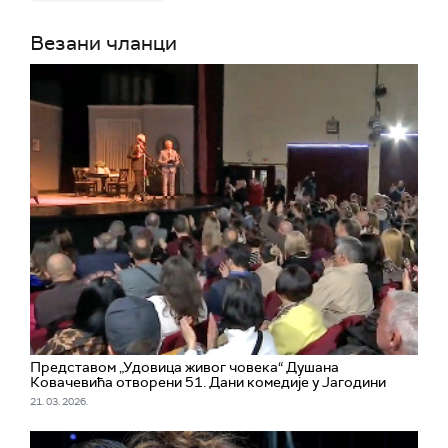
Везани чланци
Представом „Удовица живог човека“ Душана
Ковачевића отворени 51. Дани комедије у Јагодини
21. 03. 2026.