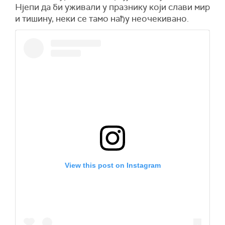
Нјепи да би уживали у празнику који слави мир
и тишину, неки се тамо нађу неочекивано.
View this post on Instagram