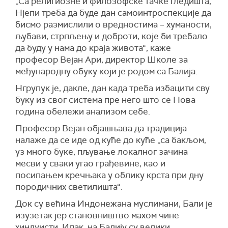
„Са религиозне и филозофске тачке гледишта,
Нјепи треба да буде дан самоинтроспекције да
бисмо размислили о вредностима – хуманости,
љубави, стрпљењу и доброти, које би требало
да буду у нама до краја живота“, каже
професор Вејан Ари, директор Школе за
међународну обуку који је родом са Балија.
Нгрупук је, дакле, дан када треба избацити сву
буку из свог система пре него што се Нова
година обележи анализом себе.
Професор Вејан објашњава да традиција
налаже да се иде од куће до куће „са бакљом,
уз много буке, пљување локалног зачина
месви у сваки угао грађевине, као и
посипањем кречњака у облику крста при дну
породичних светилишта“.
Док су већина Индонежана муслимани, Бали је
изузетак јер становништво махом чине
хиндуисти. Ипак, на Балију су велики