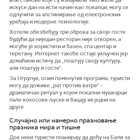
искусе дан на исти начин као локалци, могу се
одлучити за апстинирање од електронских
уређаја и модерне технологије.
Хотели обезбеђују три оброка за своје госте
будући да ниједан ресторан није отворен, а
могуће је користити и базен, спа центар и
теретану. Интернет такође остаје укључен јер
домаћини истичу да „поштују своју културу,
али поштују и госте“.
За Нгрупук, осим поменутих програма, туристи
могу да доживе „рат против ватре“ –
драматичан ритуал у којем локални мушкарци
пале кокосове љуске и бацају их једни на
друге.
Случајно или намерно празновање
празника мира и тишне
Док неки туристи планирају да дођу на Бали за