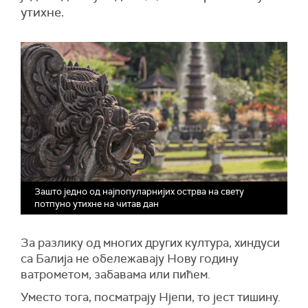
утихне.
Зашто једно од најпопуларнијих острва на свету
потпуно утихне на читав дан
За разлику од многих других култура, хиндуси
са Балија не обележавају Нову годину
ватрометом, забавама или пићем.
Уместо тога, посматрају Нјепи, то јест тишину.