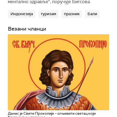
ментално здравље“, поручује Бигсова.
Индонезија
туризам
празник
Бали
Везани чланци
Данас је Свети Прокопије – огњевити светац који