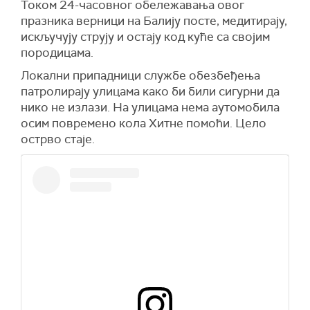
Током 24-часовног обележавања овог
празника верници на Балију посте, медитирају,
искључују струју и остају код куће са својим
породицама.
Локални припадници службе обезбеђења
патролирају улицама како би били сигурни да
нико не излази. На улицама нема аутомобила
осим повремено кола Хитне помоћи. Цело
острво стаје.