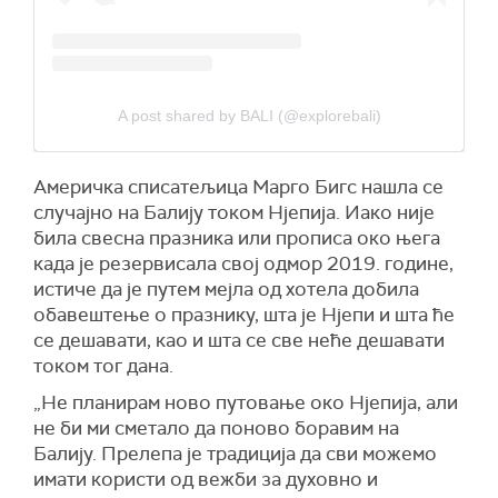
A post shared by BALI (@explorebali)
Америчка списатељица Марго Бигс нашла се
случајно на Балију током Нјепија. Иако није
била свесна празника или прописа око њега
када је резервисала свој одмор 2019. године,
истиче да је путем мејла од хотела добила
обавештење о празнику, шта је Нјепи и шта ће
се дешавати, као и шта се све неће дешавати
током тог дана.
„Не планирам ново путовање око Нјепија, али
не би ми сметало да поново боравим на
Балију. Прелепа је традиција да сви можемо
имати користи од вежби за духовно и