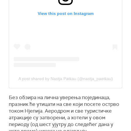
View this post on Instagram
A post shared by Nastja Pätkau (@nastja_paetkau)
Без обзира на лична уверења појединаца,
празник ће утицати на све који посете острво
током Нjепија. Аеродром и све туристичке
атракције су затворени, а хотели у овом
периоду (од шест ујутру до следећег дана у
исто време) никога не одјављују.