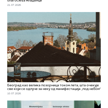
благосиља младенце
21. 07. 2026.
Београд као велика позорница током лета; шта очекује
све који се одлуче за неку од манифестација „под небом"
10. 07. 2026.