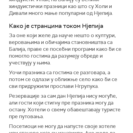
хиндуистички празници као што су Холи и
Дивали много мање популарни од Нјепија.
Како је странцима током Нјепија
За оне који желе да науче нешто о култури,
веровањима и обичајима становништва са
Балија, праве се посебни програми како би се
помогло гостима да разумеју обреде и
учествују у њима.
Уочи празника са гостима се разговара, а
потом се одлази у оближње село како би се
сви придружили прослави Нгрупука.
Резервације за сам дан Нјепија нису могуће,
али гости који стигну пре празника могу да
остану. Хотели о свему обавештавају туристе
пре путовања.
Посетиоци не могу да напусте своје хотеле
или станове које су изнајмили. Ако желе да