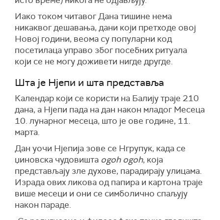
Иако током читавог Дана тишине нема
никаквог дешавања, дани који претходе овој
Новој години, веома су популарни код
посетилаца управо због посебних ритуала
који се не могу доживети нигде другде.
Шта је Нјепи и шта представља
Календар који се користи на Балију траје 210
дана, а Нјепи пада на дан након младог Месеца
10. лунарног месеца, што је ове године, 11.
марта.
Дан уочи Нјепија зове се Нгрупук, када се
џиновска чудовишта
ogoh ogoh
, која
представљају зле духове, парадирају улицама.
Израда ових ликова од папира и картона траје
више месеци и они се симболично спаљују
након параде.