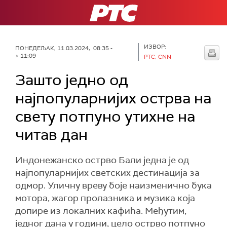
РТС
ИЗВОР:
ПОНЕДЕЉАК, 11.03.2024, 08:35 -
> 11:09
РТС, CNN
Зашто једно од
најпопуларнијих острва на
свету потпуно утихне на
читав дан
Индонежанско острво Бали једна је од
најпопуларнијих светских дестинација за
одмор. Уличну вреву боје наизменично бука
мотора, жагор пролазника и музика која
допире из локалних кафића. Међутим,
једног дана у години, цело острво потпуно