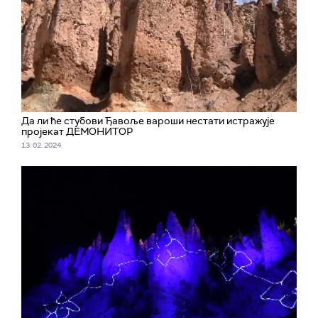
Да ли ће стубови Ђавоље вароши нестати истражује
пројекат ДЕМОНИТОР
13. 02. 2024.