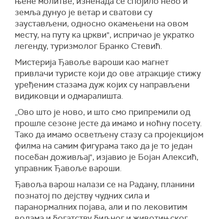
њене молитве, изненада се спојило небо и
земља дунуо је ветар и сватови су
заустављени, односно окамењени на овом
месту, на путу ка цркви", испричао је укратко
легенду, туризмолог Бранко Стевић.
Мистерија Ђавоље вароши као магнет
привлачи туристе који до ове атракције стижу
уређеним стазама дуж којих су направљени
видиковци и одмаралишта.
„Ово што је ново, и што смо припремили од
прошле сезоне јесте да имамо и ноћну посету.
Тако да имамо осветљену стазу са пројекцијом
филма на самим фигурама тако да је то један
посебан доживљај", изјавио је Бојан Алексић,
управник Ђавоље вароши.
Ђавоља варош налази се на Радану, планини
познатој по дејству чудних сила и
паранормалних појава, али и по лековитим
водама и богатству биљног и животињског