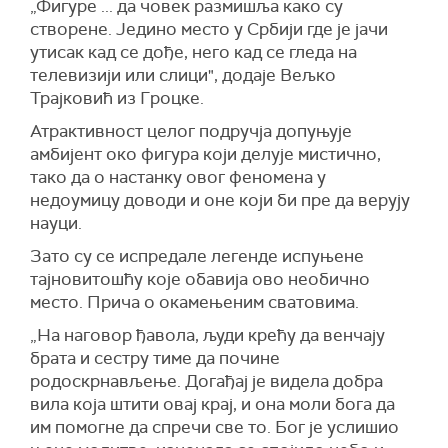
„Фигуре ... да човек размишља како су
створене. Једино место у Србији где је јачи
утисак кад се дође, него кад се гледа на
телевизији или слици", додаје Вељко
Трајковић из Гроцке.
Атрактивност целог подручја допуњује
амбијент око фигура који делује мистично,
тако да о настанку овог феномена у
недоумицу доводи и оне који би пре да верују
науци.
Зато су се испредале легенде испуњене
тајновитошћу које обавија ово необично
место. Прича о окамењеним сватовима.
„На наговор ђавола, људи крећу да венчају
брата и сестру тиме да почине
родоскрнављење. Догађај је видела добра
вила која штити овај крај, и она моли бога да
им помогне да спречи све то. Бог је услишио