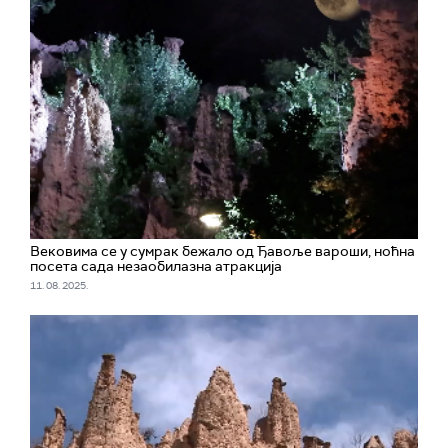
Вековима се у сумрак бежало од Ђавоље вароши, ноћна
посета сада незаобилазна атракција
11. 08. 2025.