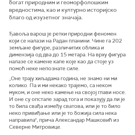
богат природним и геоморфолошким
вредностима, као и културно историјско
благо од изузетног значаја.
Ђавоља варош је ретки природни феномен
који се налази на Радан планини. Чине га 202
земљане фигуре, различитих облика и
димензија од два до 15 метара. На врху фигура
налазе се камене капе које као да стоје уз
помоћ неке непознате силе.
„Оне трају хиљадама година, не знамо ни ми
колико. Па и ми некако трајемо, са неком
муком, и оне неко камење на својој глави носе.
И оне су опстале зарад тога и показују да ли је
то била свађа између сватова, или је то било
неко привиђање или је то божија сила нека
направила", прича Александар Машковић из
Северне Митровице.