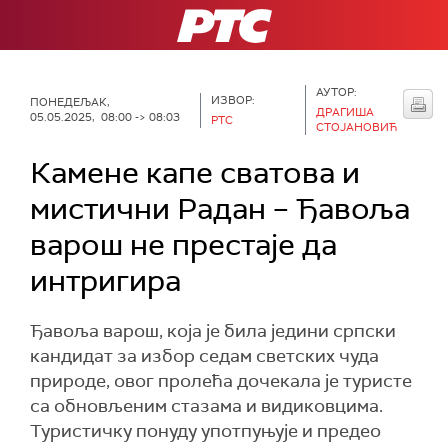
РТС
АУТОР:
ИЗВОР:
ПОНЕДЕЉАК,
ДРАГИША
05.05.2025, 08:00 -> 08:03
РТС
СТОЈАНОВИЋ
Камене капе сватова и
мистични Радан – Ђавоља
варош не престаје да
интригира
Ђавоља варош, која је била једини српски
кандидат за избор седам светских чуда
природе, овог пролећа дочекала је туристе
са обновљеним стазама и видиковцима.
Туристичку понуду употпуњује и предео