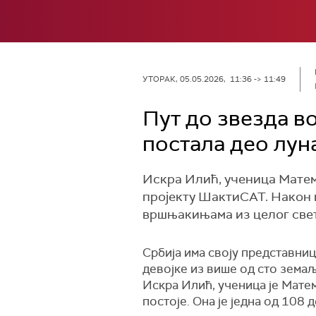
УТОРАК, 05.05.2026, 11:36 -> 11:49
Пут до звезда в
постала део лун
Искра Илић, ученица Матем
пројекту ШактиСАТ. Након шт
вршњакињама из целог свет
Србија има своју представни
девојке из више од сто зема
Искра Илић, ученица је Матем
постоје. Она је једна од 108