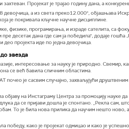
и захтеван. Пројекат је трајао годину дана, а конкурен
8 девојчица, а из света преко12.000", објашњава Иск
која је покривала кључне научне дисциплине.
ке, физике, програмирања, и израде сателита, са фок
ре десетак дана где сам ја победила", додаје гошћа 
и део пројекта иде по једна девојчица.
 до звезда
азије, интересовање за науку је природно. Свемир, к
 она се већ бавила сличним областима.
САТ почео је сасвим случајно, захваљујући друштвен
ела објаву на Инстаграму Центра за промоцију науке да
длука да се пријави дошла је спонтано. „Рекла сам, шт
бам. То је била нова прилика да научим нешто ново, а 
ла победу, како је пројекат одмицао и како је успешн