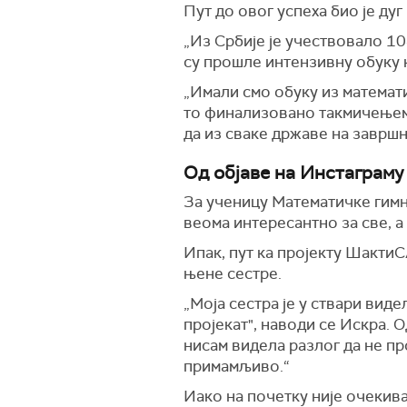
Пут до овог успеха био је дуг 
„Из Србије је учествовало 10
су прошле интензивну обуку 
„Имали смо обуку из математи
то финализовано такмичењем п
да из сваке државе на завршн
Од објаве на Инстаграму
За ученицу Математичке гимн
веома интересантно за све, а
Ипак, пут ка пројекту Шакти
њене сестре.
„Моја сестра је у ствари вид
пројекат", наводи се Искра. О
нисам видела разлог да не про
примамљиво.“
Иако на почетку није очекива