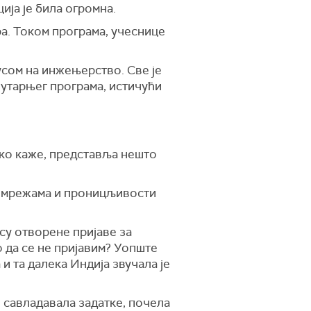
ција је била огромна.
ра. Током програма, учеснице
усом на инжењерство. Све је
Јутарњег програма, истичући
ако каже, представља нешто
им мрежама и проницљивости
 су отворене пријаве за
о да се не пријавим? Уопште
и та далека Индија звучала је
о савладавала задатке, почела