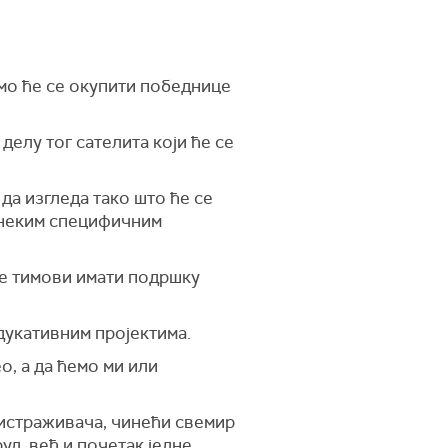
амо ће се окупити победнице
 делу тог сателита који ће се
да изгледа тако што ће се
и неким специфичним
 ће тимови имати подршку
едукативним пројектима.
, а да ћемо ми или
 истраживача, чинећи свемир
уд, већ и почетак једне