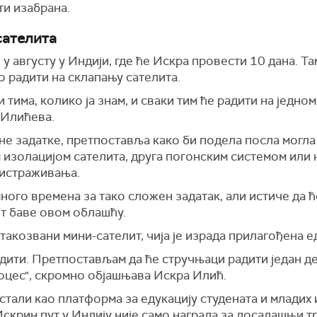
ити изабрана.
сателита
 у августу у Индији, где ће Искра провести 10 дана. Т
но радити на склапању сателита.
 тима, колико ја знам, и сваки тим ће радити на једном
 Илићева.
не задатке, претпоставља како би подела посла могла 
м изолацијом сателита, друга погонским системом ил
 истраживања.
 много времена за тако сложен задатак, али истиче да
от баве овом облашћу.
е такозвани мини-сателит, чија је израда прилагођена 
ити. Претпостављам да ће стручњаци радити један део
оцес", скромно објашњава Искра Илић.
стали као платформа за едукацију студената и младих
Искрин пут у Индију није само награда за досадашњи тр