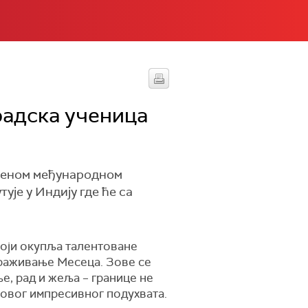
радска ученица
твеном међународном
ује у Индију где ће са
који окупља талентоване
траживање Месеца. Зове се
ње, рад и жеља – границе не
и овог импресивног подухвата.