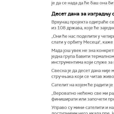
је да се нада да ће баш она б
Десет дана за изградњу 
Врхунац пројекта одиграће се
из 108 држава, које ће зајед
„Они ће нас поделити у четири
слати у орбиту Месеца", каже
Мада још увек не зна конкрет
једна група бавити термално
инструментима који служе за
Свесна је да десет дана није
стручњака који се читав жив
Сателит на којем ће радити ј
„Вероватно нећемо све ми рад
финиширати или започети пр
Управо су мини-сателити и на
доступнијим него икада пре. 