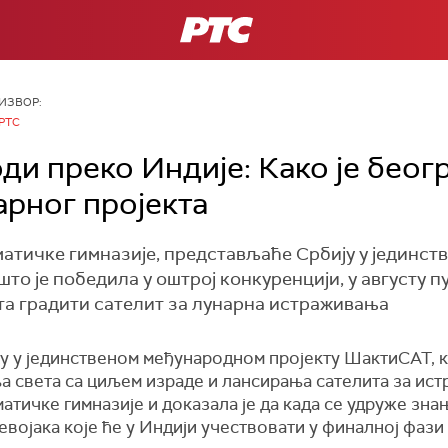
РТС
ИЗВОР:
РТС
оди преко Индије: Како је беог
арног пројекта
атичке гимназије, представљаће Србију у јединс
о је победила у оштрој конкуренцији, у августу пут
а градити сателит за лунарна истраживања
цу у јединственом међународном пројекту ШактиСАТ, 
ља света са циљем израде и лансирања сателита за ис
атичке гимназије и доказала је да када се удруже зна
 девојака које ће у Индији учествовати у финалној фаз