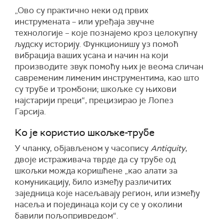
„Ово су практично неки од првих
инструмената – или уређаја звучне
технологије – које познајемо кроз целокупну
људску историју. Функционишу уз помоћ
вибрација ваших усана и начин на који
производите звук помоћу њих је веома сличан
савременим лименим инструментима, као што
су трубе и тромбони; шкољке су њихови
најстарији преци“, прецизирао је Лопез
Гарсија.
Ко је користио шкољке-трубе
У чланку, објављеном у часопису
Antiquity
,
двоје истраживача тврде да су трубе од
шкољки можда коришћене „као алати за
комуникацију, било између различитих
заједница које насељавају регион, или између
насеља и појединаца који су се у околини
бавили пољопривредом“.