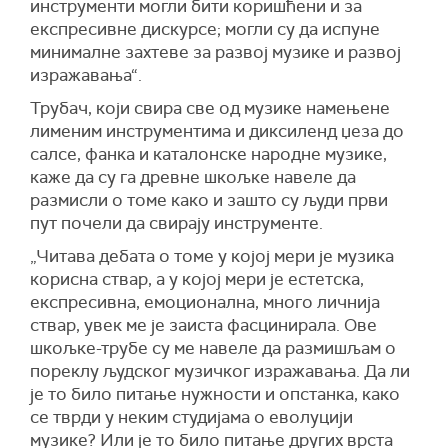
инструменти могли бити коришћени и за
експресивне дискурсе; могли су да испуне
минималне захтеве за развој музике и развој
изражавања“.
Трубач, који свира све од музике намењене
лименим инструментима и диксиленд џеза до
салсе, фанка и каталонске народне музике,
каже да су га древне шкољке навеле да
размисли о томе како и зашто су људи први
пут почели да свирају инструменте.
„Читава дебата о томе у којој мери је музика
корисна ствар, а у којој мери је естетска,
експресивна, емоционална, много личнија
ствар, увек ме је заиста фасцинирала. Ове
шкољке-трубе су ме навеле да размишљам о
пореклу људског музичког изражавања. Да ли
је то било питање нужности и опстанка, како
се тврди у неким студијама о еволуцији
музике? Или је то било питање других врста