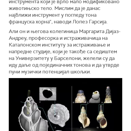
инструмента који је врло мало модификовано
животињско тело. Мислим да је данас
најближи инструмент у погледу тона
француска хорна“, наводи Лопез Гарсија.
Али он и његова колегиница Маргарита Дијаз-
Андреу, професорка и истраживачица на
Каталонском институту за истраживање и
напредне студије, који је такође са седиштем
на Универзитету у Барселони, желели су да
иду даље од појединачних тонова и да утврде
пуни музички потенцијал шкољки.