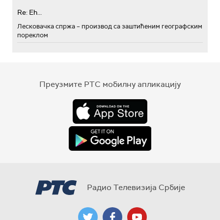
Re: Eh...
Лесковачка спржа – производ са заштићеним географским
пореклом
Преузмите РТС мобилну апликацију
Радио Телевизија Србије