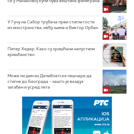
се у Манаковој кући чува вештина филиграна
У Гучу на Сабор трубача први стигли гости
из иностранства, међу њима и Виктор Орбан
Питер Хедер: Како су хришћани напустили
хришћанство
Може ли дим из Делиблатске пешчаре да
стигне до Београда – зашто је ваздух
загађен и усред лета