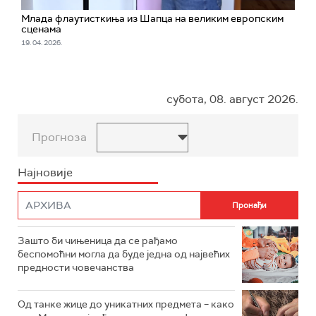
Млада флаутисткиња из Шапца на великим европским
сценама
19. 04. 2026.
субота, 08. август 2026.
Прогноза
Најновије
Зашто би чињеница да се рађамо
беспомоћни могла да буде једна од највећих
предности човечанства
Од танке жице до уникатних предмета – како