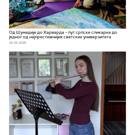
Од Шумадије до Харварда – пут српске сликарке до
једног од најпрестижнијих светских универзитета
20. 04. 2026.