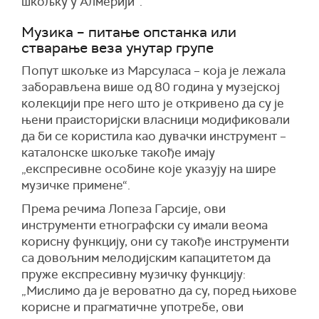
шкољку у Алмерији“.
Музика – питање опстанка или
стварање веза унутар групе
Попут шкољке из Марсуласа – која је лежала
заборављена више од 80 година у музејској
колекцији пре него што је откривено да су је
њени праисторијски власници модификовали
да би се користила као дувачки инструмент –
каталонске шкољке такође имају
„експресивне особине које указују на шире
музичке примене“.
Према речима Лопеза Гарсије, ови
инструменти етнографски су имали веома
корисну функцију, они су такође инструменти
са довољним мелодијским капацитетом да
пруже експресивну музичку функцију:
„Мислимо да је вероватно да су, поред њихове
корисне и прагматичне употребе, ови