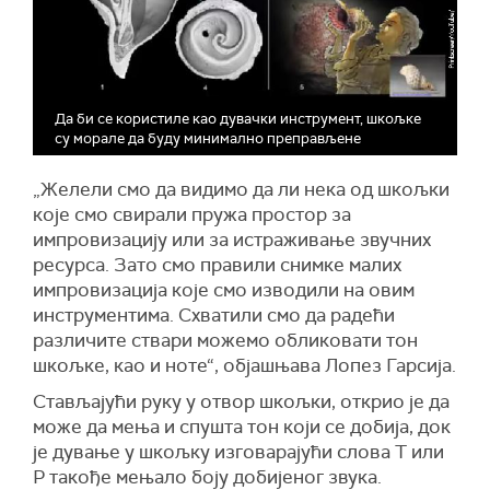
Да би се користиле као дувачки инструмент, шкољке
су морале да буду минимално преправљене
„Желели смо да видимо да ли нека од шкољки
које смо свирали пружа простор за
импровизацију или за истраживање звучних
ресурса. Зато смо правили снимке малих
импровизација које смо изводили на овим
инструментима. Схватили смо да радећи
различите ствари можемо обликовати тон
шкољке, као и ноте“, објашњава Лопез Гарсија.
Стављајући руку у отвор шкољки, открио је да
може да мења и спушта тон који се добија, док
је дување у шкољку изговарајући слова Т или
Р такође мењало боју добијеног звука.