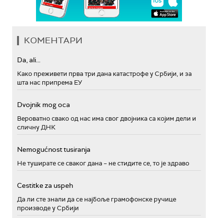
КОМЕНТАРИ
Da, ali...
Како преживети прва три дана катастрофе у Србији, и за
шта нас припрема ЕУ
Dvojnik mog oca
Вероватно свако од нас има свог двојника са којим дели и
сличну ДНК
Nemogućnost tusiranja
Не туширате се сваког дана – не стидите се, то је здраво
Cestitke za uspeh
Да ли сте знали да се најбоље грамофонске ручице
производе у Србији