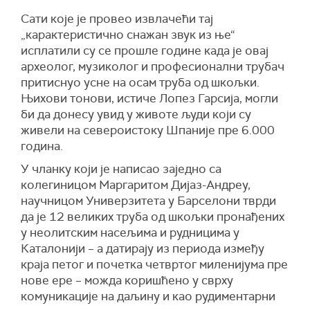
Сати које је провео извлачећи тај
„карактеристично снажан звук из ње“
исплатили су се прошле године када је овај
археолог, музиколог и професионални трубач
притиснуо усне на осам труба од шкољки.
Њихови тонови, истиче Лопез Гарсија, могли
би да донесу увид у животе људи који су
живели на североистоку Шпаније пре 6.000
година.
У чланку који је написао заједно са
колегиницом Маргаритом Дијаз-Андреу,
научницом Универзитета у Барселони тврди
да је 12 великих труба од шкољки пронађених
у неолитским насељима и рудницима у
Каталонији – а датирају из периода између
краја петог и почетка четвртог миленијума пре
нове ере – можда коришћено у сврху
комуникације на даљину и као рудиментарни