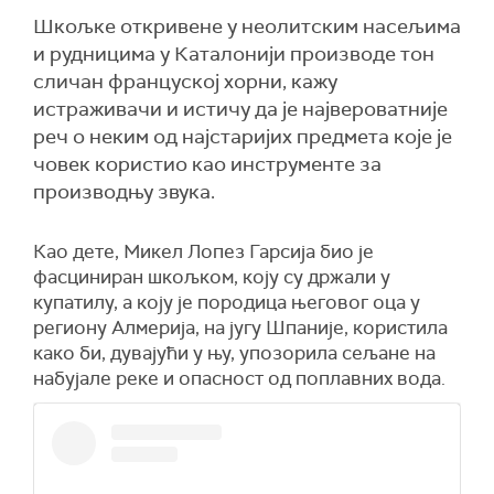
Шкољке откривене у неолитским насељима
и рудницима у Каталонији производе тон
сличан француској хорни, кажу
истраживачи и истичу да је највероватније
реч о неким од најстаријих предмета које је
човек користио као инструменте за
производњу звука.
Као дете, Микел Лопез Гарсија био је
фасциниран шкољком, коју су држали у
купатилу, а коју је породица његовог оца у
региону Алмерија, на југу Шпаније, користила
како би, дувајући у њу, упозорила сељане на
набујале реке и опасност од поплавних вода.