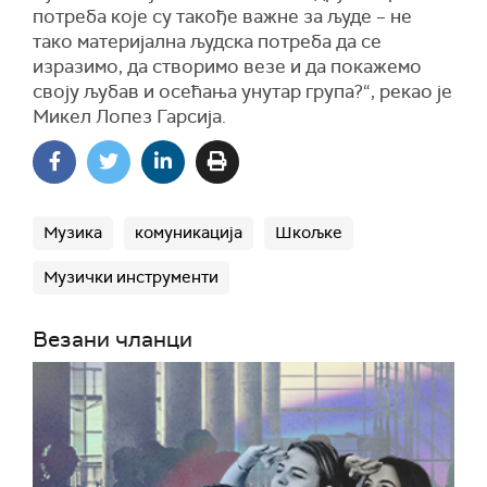
потреба које су такође важне за људе – не
тако материјална људска потреба да се
изразимо, да створимо везе и да покажемо
своју љубав и осећања унутар група?“, рекао је
Микел Лопез Гарсија.
Музика
комуникација
Шкољке
Музички инструменти
Везани чланци