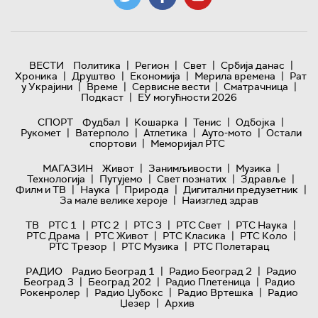
|
|
|
|
ВЕСТИ
Политика
Регион
Свет
Србија данас
|
|
|
|
Хроника
Друштво
Економија
Мерила времена
Рат
|
|
|
|
у Украјини
Време
Сервисне вести
Сматрачница
|
Подкаст
ЕУ могућности 2026
|
|
|
|
СПОРТ
Фудбал
Кошарка
Тенис
Одбојка
|
|
|
|
Рукомет
Ватерполо
Атлетика
Ауто-мото
Остали
|
спортови
Меморијал РТС
|
|
|
МАГАЗИН
Живот
Занимљивости
Музика
|
|
|
|
Технологијa
Путујемо
Свет познатих
Здравље
|
|
|
|
Филм и ТВ
Наука
Природа
Дигитални предузетник
|
За мале велике хероје
Наизглед здрав
|
|
|
|
|
ТВ
РТС 1
РТС 2
РТС 3
РТС Свет
РТС Наука
|
|
|
|
РТС Драма
РТС Живот
РТС Класика
РТС Коло
|
|
РТС Трезор
РТС Музика
РТС Полетарац
|
|
РАДИО
Радио Београд 1
Радио Београд 2
Радио
|
|
|
Београд 3
Београд 202
Радио Плетеница
Радио
|
|
|
Рокенролер
Радио Џубокс
Радио Вртешка
Радио
|
Џезер
Архив