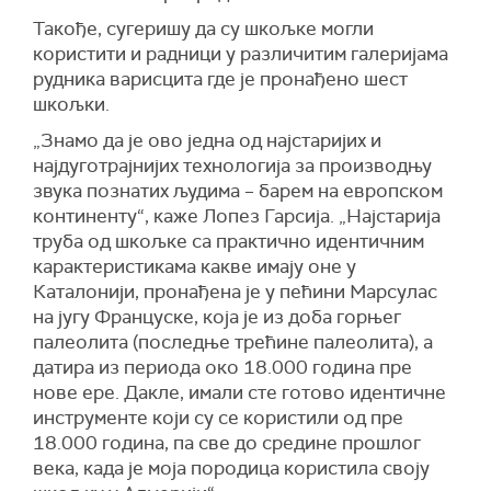
Такође, сугеришу да су шкољке могли
користити и радници у различитим галеријама
рудника варисцита где је пронађено шест
шкољки.
„Знамо да је ово једна од најстаријих и
најдуготрајнијих технологија за производњу
звука познатих људима – барем на европском
континенту“, каже Лопез Гарсија. „Најстарија
труба од шкољке са практично идентичним
карактеристикама какве имају оне у
Каталонији, пронађена је у пећини Марсулас
на југу Француске, која је из доба горњег
палеолита (последње трећине палеолита), а
датира из периода око 18.000 година пре
нове ере. Дакле, имали сте готово идентичне
инструменте који су се користили од пре
18.000 година, па све до средине прошлог
века, када је моја породица користила своју