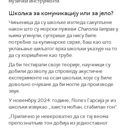
музички инструменти.
Шкољка за комуникацију или за јело?
Чињеница да су шкољке изгледа сакупљене
након што су морски пужеви
Charonia lampas
у
њима угинули, сугерише да нису биле
потребне за кулинарске сврхе, баш као што
уклањање шиљатог врха шкољки указује на то
да су коришћене као трубе.
Да би тестирали своје теорије, научници су
добили дозволу да спроведу акустичне
експерименте на осам шкољки, које су биле
довољно очуване да би могле да производе
звук.
У новембру 2024. године, Лопез Гарсија је из
шкољки извукао „заиста моћан, стабилан тон“.
„Прилично је невероватно да се тај веома
препознатљив тон добија из једноставног