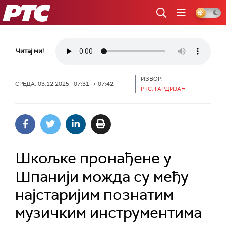
РТС
Читај ми!
ИЗВОР:
СРЕДА, 03.12.2025, 07:31 -> 07:42
РТС, ГАРДИЈАН
Шкољке пронађене у
Шпанији можда су међу
најстаријим познатим
музичким инструментима