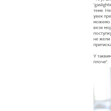
‘gasligh
теме. Не
увек пре
можемо д
везе мој
поступку
не жели 
притиска
У таквим
плоче".