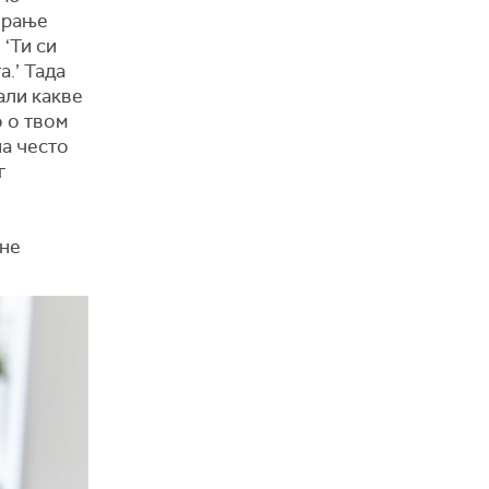
сирање
 ‘Ти си
.’ Тада
али какве
о о твом
на често
г
ене