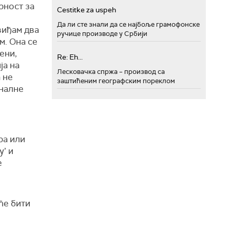
рност за
Cestitke za uspeh
Да ли сте знали да се најбоље грамофонске
виђам два
ручице производе у Србији
м. Она се
ени,
Re: Eh...
ја на
Лесковачка спржа – производ са
 не
заштићеним географским пореклом
оналне
ра или
у’ и
е
 ће бити