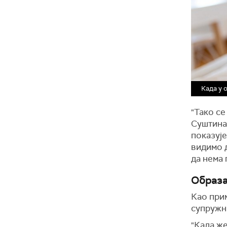
Када у 
"Тако се
Суштина 
показује
видимо д
да нема 
Образа
Као при
супружн
"Када же