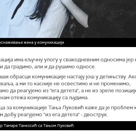
 оснаживање жена у комуникацији
ација има кључну улогу у свакодневним односима јер
 да градимо, али и да рушимо односе.
ши обрасци комуникације настају још у детињству. Ак
ваља, а ми то касније не освестимо и не променимо,
мо да реагујемо из "ега детета", а не из зреле позициј
нам отежа комуникацију са људима.
а за комуникације Тања Луковић каже да је проблем 
 добу реагујемо "из ега детета" - двострук.
р Тамаре Танкосић са Тањом Луковић