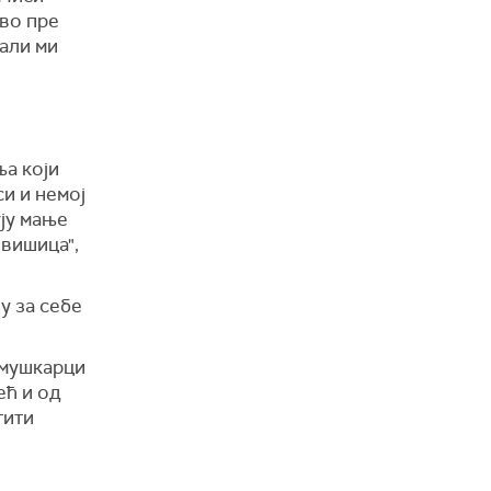
ово пре
 али ми
ња који
си и немој
ују мање
овишица",
у за себе
и мушкарци
ећ и од
тити