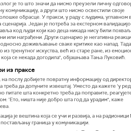
злог је то што значи да нисмо преузели личну одгово
у комуникацију, а други што нисмо освестили своје
лошке обрасце. У пракси, у раду с људима, углавном 
 сценарија. Један је потреба за екстерном валидацијо
авља код људи који као деца никада нису били похваљ
и или награђени. Други сценарио је негативна реакци
, односно доживљавање сваке критике као напад. Тада
о из тренутног искуства, већ из старе ране, из емоци
која се некада догодила", објашњава Тања Луковић.
и из праксе
 на послу добијете повратну информацију од директо
а треба да допуните извештај. Уместо да кажете ‘у ред
о питате шта конкретно треба да поправите, реагујет
м: ‘Ето, ништа није добро шта год да урадим", каже
ева.
ција је вештина која се учи и развија, а на радионици
 постављању граница у комуникацији.