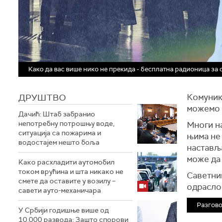
Како да вас више нико не прекида - бесплатна радионица за
ДРУШТВО
Комуник
можемо и
Дачић: Штаб забранио
непотребну потрошњу воде,
Многи на
ситуација са пожарима и
њима не 
водостајем нешто боља
наставља
може да 
Како расхладити аутомобил
током врућина и шта никако не
Саветниц
смете да оставите у возилу –
одраслом
савети ауто-механичара
Разгово
У Србији годишње више од
10.000 развода: Зашто спорови