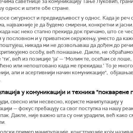
ечима саветнице за комуникацију Тање Луковић, гран
у однос и штите обе стране.
осе сигурност и предвидљивост у однос. Када је реч 
а, најважније је да будемо смирени, конкретни и јасни
када нас неко стално прекида док причамо, што се че
 у пословном и у приватном окружењу, уместо да каже
поштујеш, никада ми не дозвољаваш да дођем до речи
 критикујемо особу, већ понашање. Дакле, не обраћамо
 ‘ти’, већ из позиције ‘ја’ — ‘Молим те, осећам се лоше,
ено или непоштовано када ме прекидаш.’ То је много 
ији, али и асертивнији начин комуникације", објашња
.
лација у комуникацији и техника "покварене 
ди, свесно или несвесно, користе манипулацију у
цији — фокус пребацују са свог поступка на нашу реак
упак. Дакле, није важно шта су они урадили, већ како 
ли.
колски пример манипулације, конструкције коју назив