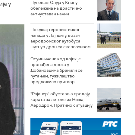
Пуповац: Олуја у Книну
је у
обележена на драстично
антиуставан начин
Покушај терористичког
напада у Лајпцигу, возач
аеродромског аутобуса
шутнуо дрон са експлозивом
Осумњичени код којих је
пронађена дрога у
Добановцима бранили се
ћутањем, тужилаштво
предложило притвор
"Рајанер" обуставља продају
карата за летове из Ниша;
Аеродром: Пратимо ситуацију