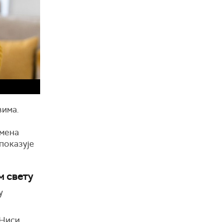
вима.
е
емена
 показује
м свету
у
‘Ниси