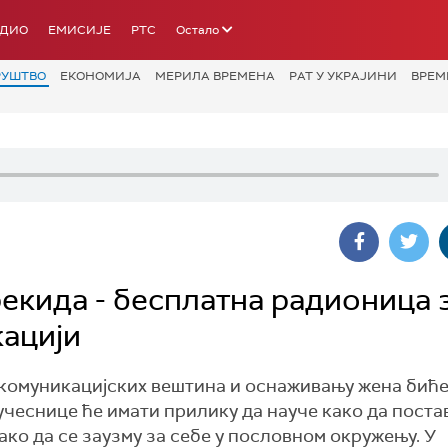
АДИО
ЕМИСИЈЕ
РТС
Остало
РУШТВО
ЕКОНОМИЈА
МЕРИЛА ВРЕМЕНА
РАТ У УКРАЈИНИ
ВРЕМ
рекида - бесплатна радионица 
ацији
комуникацијских вештина и оснаживању жена бић
 учеснице ће имати прилику да науче како да поста
ако да се заузму за себе у пословном окружењу. У