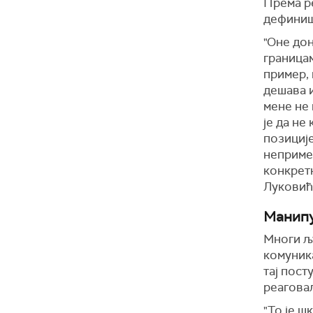
Према р
дефиниш
"Оне дон
границам
пример, 
дешава и
мене не 
је да не
позиције
непримећ
конкретн
Луковић
Манипу
Многи љу
комуника
тај пост
реагова
"То је ш