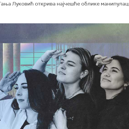
Тања Луковић открива најчешће облике манипулаци