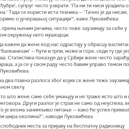
ђубре’, супруг често узврати: ‘Па ни ти ниси урадила 
на.’ Тада се користи иста техника — ‘Тачно је да нисам,
оримо о јучерашњој ситуацији’", каже Луковићева.
 према њеним речима, често теже заузимају за себе у
ом окружењу него мушкарци.
а кажем да жене код нас одрастају у обрасцу васпита
‘балканизам’ — ћути и трпи, може и горе, седи ту где је
аш. Статистика показује да у Србији жене често зарађ
раца, а ја се у свом раду често бавим управо темом п
 Луковићева.
на два главна разлога због којих се жене теже заузимај
ном свету.
 то што жене саме себе умањују и не траже исто што 
еговора. Други разлог је страх не само од неуспеха, в
То је веома занимљиво питање — како ће успех прихва
ли шира околина?”, наводи Луковићева.
слободних места за пријаву на бесплатну радионицу