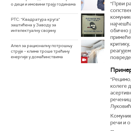
"Први ра
о деци и имовини трају годинама
сопствен
комунико
РТС: "Квадратура круга"
најчешћа
заштићена у Заводу за
обично ј
интелектуалну својину
примећен
критику
Апел за рационалну потрошњу
реагујем
струје – климе троше трећину
енергије у домаћинствима
повреде 
Пример
"Рецимо,
колеге д
асертивн
реченицо
Луковић
Комуника
речи и о