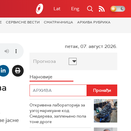
Lat
Eng
Е
СЕРВИСНЕ ВЕСТИ
СМАТРАЧНИЦА
АРХИВА РУБРИКА
петак, 07. август 2026.
Прогноза
Најновије
за
Откривена лабораторија за
узгој марихуане код
е
Смедерева, заплењено пола
ве јасне
тоне дроге