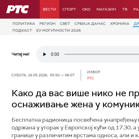
РТС
ВЕСТИ
СПОРТ
OKO
МАГАЗИН
ТВ
Р
ПОЛИТИКА
РЕГИОН
СВЕТ
СРБИЈА ДАНАС
ХРОНИКА
Д
ПОДКАСТ
ЕУ МОГУЋНОСТИ 2026
Читај ми!
ИЗВОР:
СУБОТА, 16.05.2026, 05:50 -> 06:07
РТС
Како да вас више нико не п
оснаживање жена у комуник
Бесплатна радионица посвећена унапређењу 
одржана у уторак у Европској кући од 17.30, а
границе у различитим врстама односа, али и к