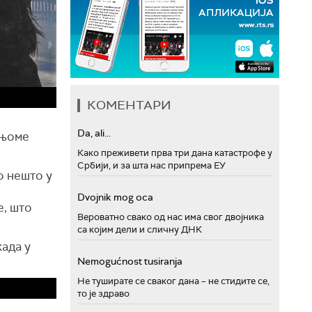
КОМЕНТАРИ
Da, ali...
 њоме
Како преживети прва три дана катастрофе у
Србији, и за шта нас припрема ЕУ
о нешто у
Dvojnik mog oca
е, што
Вероватно свако од нас има свог двојника
са којим дели и сличну ДНК
када у
Nemogućnost tusiranja
Не туширате се сваког дана – не стидите се,
то је здраво