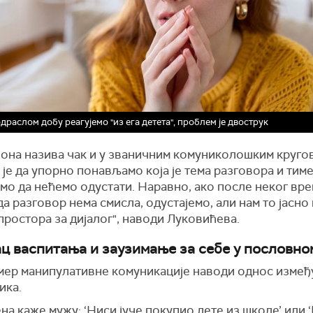
одраслом добу реагујемо "из ега детета", проблем је двострук
 она назива чак и у званичним комуниколошким круго
је да упорно понављамо која је тема разговора и тим
мо да нећемо одустати. Наравно, ако после неког вр
а разговор нема смисла, одустајемо, али нам то јасно
простора за дијалог", наводи Луковићева.
ц васпитања и заузимање за себе у пословно
мер манипулативне комуникације наводи однос измеђ
ика.
на каже мужу: ‘Ниси јуче покупио дете из школе’ или 