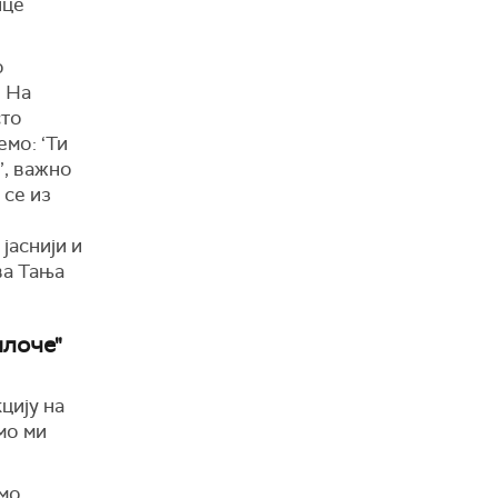
ице
о
. На
сто
мо: ‘Ти
’, важно
 се из
јаснији и
ва Тања
плоче"
цију на
смо ми
амо