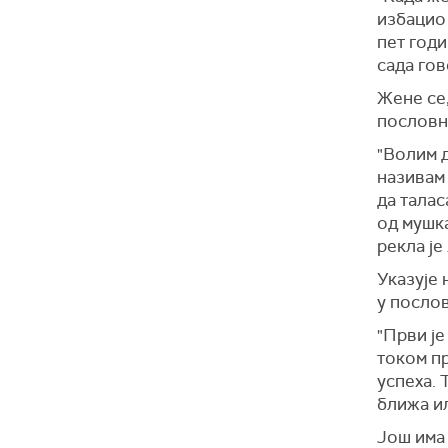
избацио 
пет годи
сада гов
Жене се,
пословн
"Волим д
називам 
да талас
од мушка
рекла је
Указује 
у послов
"Први је
током пр
успеха. 
ближа и
Још има 