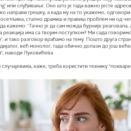
ting’ или слуђивање. Оно што је тада важно јесте адре
ко направи грешку, а када му на то укажемо, одговори:
осетљива, стално драмиш и правиш проблем ни од чега
а кажемо: ‘Тачно је да сам можда бурније реаговала, 
а реакција има са твојим поступком? Ми сада говорим
’, и тако разговор враћамо на тему. Пошто друга стра
дијалог, већ монолог, тада обично долази до још веће
", наводи Луковићева.
 случајевима, каже, треба користити технику "поквар