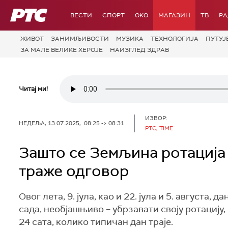
РТС
ВЕСТИ
СПОРТ
OKO
МАГАЗИН
ТВ
Р
ЖИВОТ
ЗАНИМЉИВОСТИ
МУЗИКА
ТЕХНОЛОГИЈA
ПУТУЈ
ЗА МАЛЕ ВЕЛИКЕ ХЕРОЈЕ
НАИЗГЛЕД ЗДРАВ
Читај ми!
ИЗВОР:
НЕДЕЉА, 13.07.2025, 08:25 -> 08:31
РТС, TIME
Зашто се Земљина ротација 
траже одговор
Овог лета, 9. јула, као и 22. јула и 5. августа,
сада, необјашњиво – убрзавати своју ротацију,
24 сата, колико типичан дан траје.