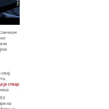
е сличном
ног
рачи
 још
 овај
та.
 је ствар
емље.
493
ири на