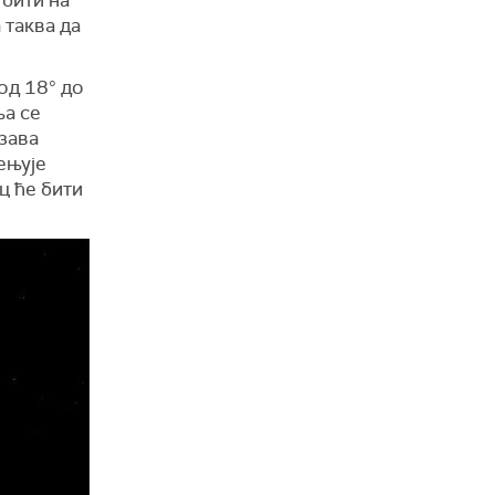
 бити на
а таква да
од 18° до
ља се
рзава
ењује
ц ће бити