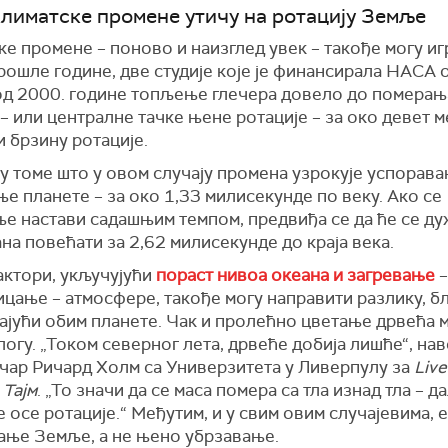
климатске промене утичу на ротацију Земље
е промене – поново и наизглед увек – такође могу иг
рошле године, две студије које је финансирала НАСА 
е од 2000. године топљење глечера довело до померањ
– или централне тачке њене ротације – за око девет м
 брзину ротације.
 у томе што у овом случају промена узрокује успорава
е планете – за око 1,33 милисекунде по веку. Ако се
ње настави садашњим темпом, предвиђа се да ће се д
на повећати за 2,62 милисекунде до краја века.
актори, укључујући
пораст нивоа океана и загревање
–
ицање – атмосфере, такође могу направити разлику, б
ајући обим планете. Чак и пролећно цветање дрвећа 
логу. „Током северног лета, дрвеће добија лишће“, на
чар Ричард Холм са Универзитета у Ливерпулу за
Live
и
Тајм
. „То значи да се маса помера са тла изнад тла – д
осе ротације.“ Међутим, и у свим овим случајевима, е
ање Земље, а не њено убрзавање.