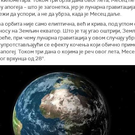
километара. Током три брза дана овог лета, Месец ће
у апогеја – што је загонетка, јер је лунарна гравитациј
жи да успори, а не да убрза, када је Месец даље.
 орбита није само елиптична, већ и крива, под углом 
носу на Земљин екватор. Што је тај угао оштрији, Зем
еће, при чему лунарна гравитација у овом случају уб
 супротстављајући се ефекту кочења који обично прим
апогеј. Током три дана о којима је реч овог лета, Месе
ог врхунца од 28°.