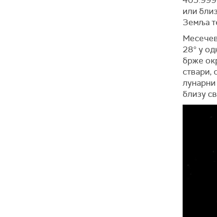
405.999 
или близ
Земља те
Месечева
28° у од
брже окр
ствари,
лунарни 
близу св