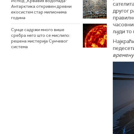
Испод „Крвавих водопада“
сателита
Антарктика откривен древни
другог р
екосистем стар милионима
правилн
година
часовник
Сунце садржи много више
људи то 
сребра него што се мислило:
Најкраћи
решена мистерија Сунчевог
система
педесети
времену