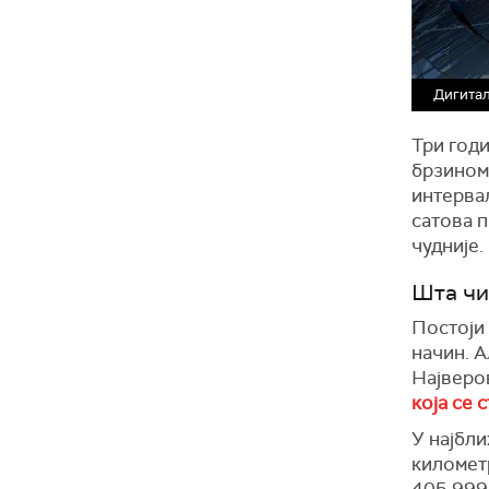
Дигитал
Три годи
брзином,
интервал
сатова п
чудније.
Шта чи
Постоји 
начин. А
Најверов
која се 
У најбли
километр