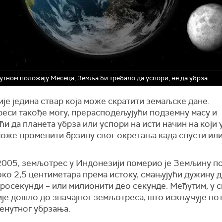
утном положају Месеца, Земља би требало да успори, не да убрза
је једина ствар која може скратити земаљске дане.
еси такође могу, прерасподељујући подземну масу и
ћи да планета убрза или успори на исти начин на који
може променити брзину свог окретања када спусти ил
2005, земљотрес у Индонезији померио је Земљину п
око 2,5 центиметара према истоку, смањујући дужину д
росекунди – или милионити део секунде. Међутим, у с
је дошло до значајног земљотреса, што искључује по
енутног убрзања.