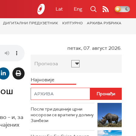
Lat
Eng
ДИГИТАЛНИ ПРЕДУЗЕТНИК
КУЛТУРНО
АРХИВА РУБРИКА
петак, 07. август 2026.
Прогноза
Најновије
још
После три деценије црни
носорози се вратили у долину
во – и, за
Замбези
ичајених