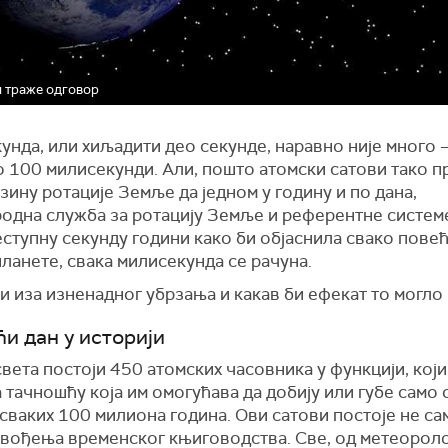
ш траже одговор
нда, или хиљадити део секунде, наравно није много –
о 100 милисекунди. Али, пошто атомски сатови тако 
зину ротације Земље да једном у годину и по дана,
одна служба за ротацију Земље и референтне систем
еступну секунду години како би објаснила свако пове
ланете, свака милисекунда се рачуна.
и иза изненадног убрзања и какав би ефекат то могло
ћи дан у историји
ета постоји 450 атомских часовника у функцији, који
 тачношћу која им омогућава да добију или губе само 
сваких 100 милиона година. Ови сатови постоје не са
 вођења временског књиговодства. Све, од метеорол