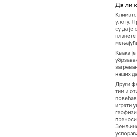
Да ли 
Климатск
улогу. П
су да ј
планете 
мењајући
Квака је
убрзавањ
загрева
наших да
Други ф
тим и от
повећав
играти у
геофизи
пренос
Земљине 
успорав