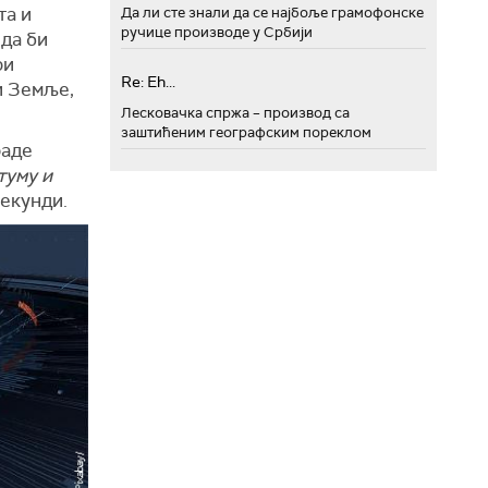
та и
Да ли сте знали да се најбоље грамофонске
ручице производе у Србији
 да би
ри
Re: Eh...
и Земље,
Лесковачка спржа – производ са
заштићеним географским пореклом
раде
туму и
секунди.