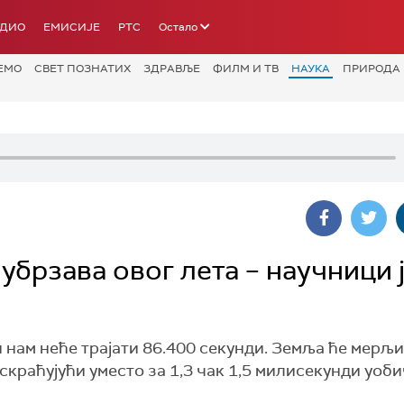
АДИО
ЕМИСИЈЕ
РТС
Остало
ЕМО
СВЕТ ПОЗНАТИХ
ЗДРАВЉЕ
ФИЛМ И ТВ
НАУКА
ПРИРОДА
убрзава овог лета – научници 
 дан нам неће трајати 86.400 секунди. Земља ће мерљи
 скраћујући уместо за 1,3 чак 1,5 милисекунди уоб