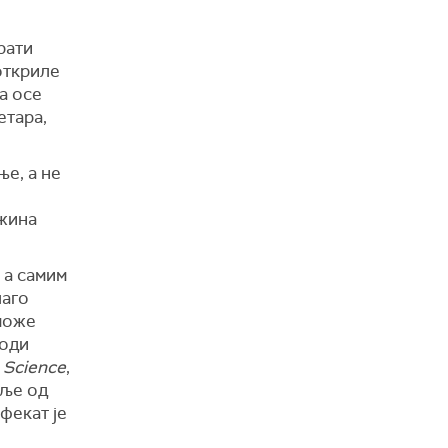
рати
откриле
а осе
етара,
ње, а не
ужина
 а самим
лаго
може
води
 Science
,
аље од
фекат је