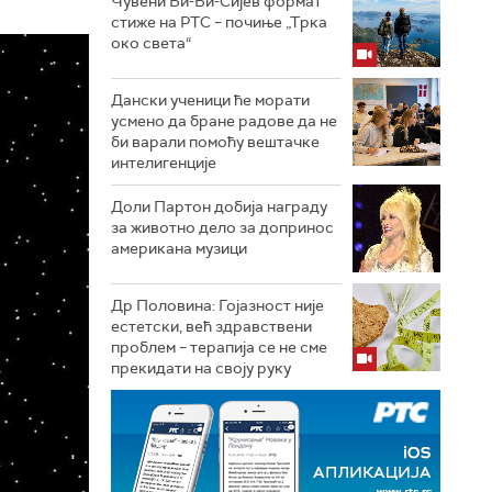
Чувени Би-Би-Сијев формат
стиже на РТС – почиње „Трка
око света“
Дански ученици ће морати
усмено да бране радове да не
би варали помоћу вештачке
интелигенције
Доли Партон добија награду
за животно дело за допринос
американа музици
Др Половина: Гојазност није
естетски, већ здравствени
проблем – терапија се не сме
прекидати на своју руку