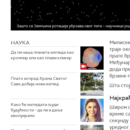
Зашто се Земљина ротација убрзава овог лета – научници јо
НАУКА
Милисеку
траје ок
Да ли наша планета изгледа као
прате бр
кромпир или као плави кликер
Међунар
дода пр
брзине п
Плато испред Храма Светог
Саве добија нови изглед
Шта стој
Најкра
Како ће изгледати људи
Широм св
будућности – да ли и даље
време са
еволуирамо
секунду 
уредног