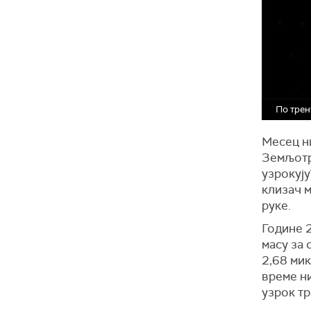
По трен
Месец ни
Земљотр
узрокују
клизач 
руке.
Године 
масу за 
2,68 мик
време ни
узрок тр