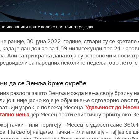
ни часовници прате колико нам тачно траје дан
не раније, 30. јуна 2022. године, ствари су се кретал
 када је дан дошао за 1,59 милисекунди пре 24-часов
а. Али са три кратка дана која су астрономи и посмат
редвидели за наредних неколико недеља, ово лето је
ни да се Земља брже окреће
низ разлога зашто Земља можда мења своју брзину на
ли још није јасно које је објашњење одговорно овог пу
атнији узрок је положај Месеца.
Удаљеност до Месеца
стално мења
, јер Месец прати елиптичну орбиту око З
жој тачки – или перигеју – Месец је удаљен само 360.
а. На својој најдаљој тачки – или апогеју – тај јаз се ш