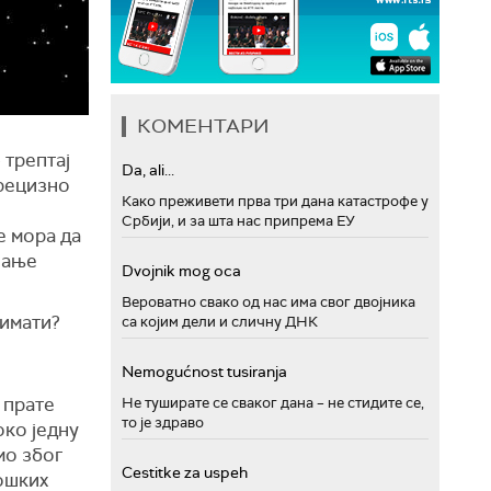
КОМЕНТАРИ
 трептај
Da, ali...
прецизно
Како преживети прва три дана катастрофе у
Србији, и за шта нас припрема ЕУ
е мора да
ћање
Dvojnik mog oca
Вероватно свако од нас има свог двојника
 имати?
са којим дели и сличну ДНК
Nemogućnost tusiranja
 прате
Не туширате се сваког дана – не стидите се,
то је здраво
око једну
мо због
Cestitke za uspeh
ошких