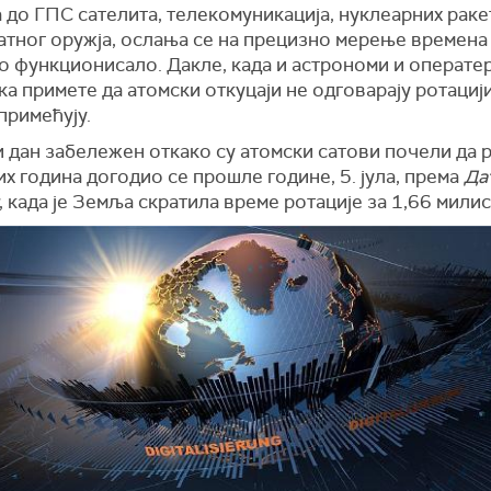
 до ГПС сателита, телекомуникација, нуклеарних раке
атног оружја, ослања се на прецизно мерење времена
о функционисало. Дакле, када и астрономи и операте
а примете да атомски откуцаји не одговарају ротациј
примећују.
 дан забележен откако су атомски сатови почели да 
х година догодио се прошле године, 5. јула, према
Да
, када је Земља скратила време ротације за 1,66 мили