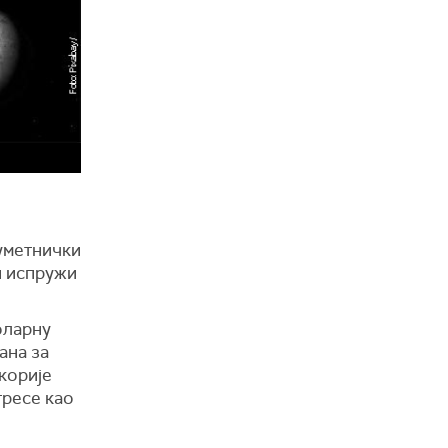
 уметнички
и испружи
оларну
ана за
корије
тресе као