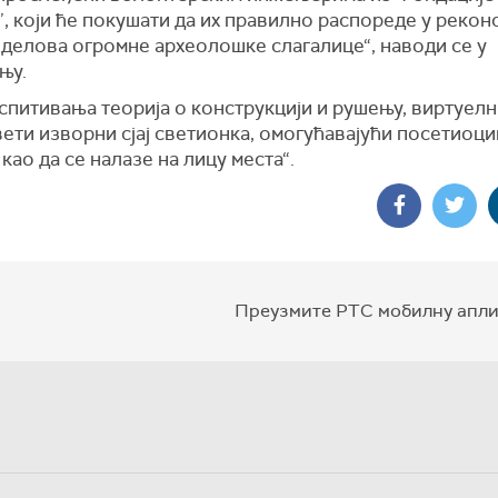
, који ће покушати да их правилно распоредe у рекон
 делова огромне археолошке слагалице“, наводи се у
њу.
спитивања теорија о конструкцији и рушењу, виртуел
ети изворни сјај светионка, омогућавајући посетиоци
као да се налазе на лицу места“.
Преузмите РТС мобилну апли