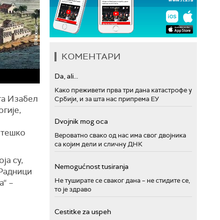
КОМЕНТАРИ
Da, ali...
Како преживети прва три дана катастрофе у
та Изабел
Србији, и за шта нас припрема ЕУ
огије,
Dvojnik mog oca
о
тешко
Вероватно свако од нас има свог двојника
са којим дели и сличну ДНК
ја су,
Nemogućnost tusiranja
 Радници
Не туширате се сваког дана – не стидите се,
а“ –
то је здраво
Cestitke za uspeh