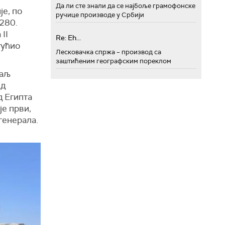
Да ли сте знали да се најбоље грамофонске
је, по
ручице производе у Србији
 280.
II
Re: Eh...
гућио
Лесковачка спржа – производ са
заштићеним географским пореклом
раљ
од
д Египта
 је први,
генерала.