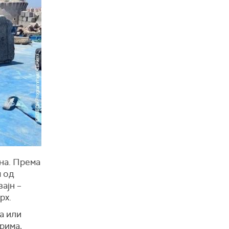
на. Према
м од
ајн –
рх.
а или
рима,