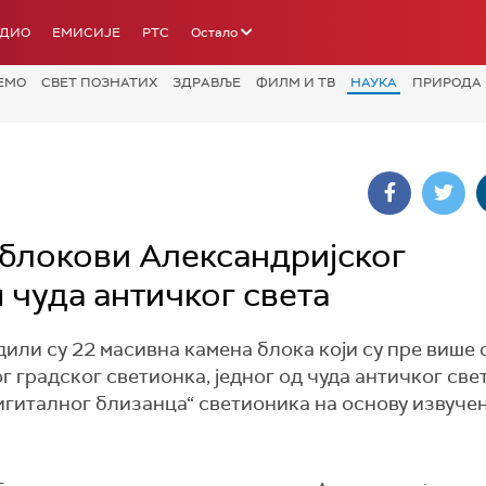
АДИО
ЕМИСИЈЕ
РТС
Остало
ЕМО
СВЕТ ПОЗНАТИХ
ЗДРАВЉЕ
ФИЛМ И ТВ
НАУКА
ПРИРОДА
блокови Александријског
 чуда античког света
или су 22 масивна камена блока који су пре више 
градског светионка, једног од чуда античког свет
игиталног близанца“ светионика на основу извуче