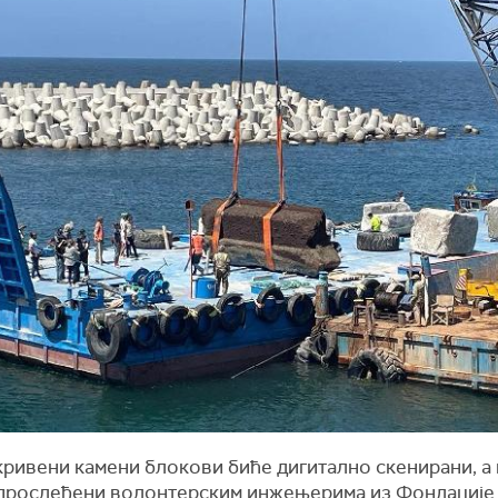
ривени камени блокови биће дигитално скенирани, а
 прослеђени волонтерским инжењерима из Фондације 