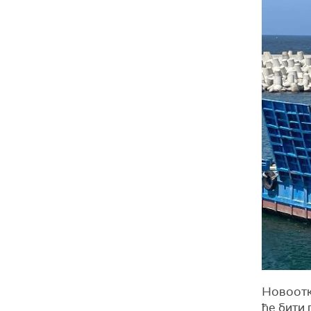
Новоотк
ће бити