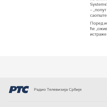
Systems”
– „попут
саопште
Поред и
ће „ожив
истраже 
Радио Телевизија Србије