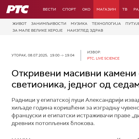
РТС
ВЕСТИ
СПОРТ
OKO
МАГАЗИН
ТВ
Р
ЖИВОТ
ЗАНИМЉИВОСТИ
МУЗИКА
ТЕХНОЛОГИЈA
ПУТУЈ
ЗА МАЛЕ ВЕЛИКЕ ХЕРОЈЕ
НАИЗГЛЕД ЗДРАВ
ИЗВОР:
УТОРАК, 08.07.2025, 19:00 -> 19:04
РТС, LIVE SCIENCE
Откривени масивни камени 
светионика, једног од седам
Радници у египатској луци Александрији извад
хиљаде година коришћени за изградњу чувеног 
француски и египатски истраживачи праве „д
древних потопљених блокова.