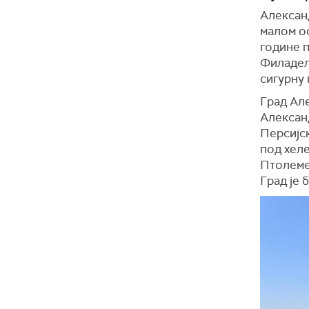
Александ
малом ос
године п
Филадел
сигурну
Град Але
Александ
Персијск
под хел
Птолемеј
Град је 