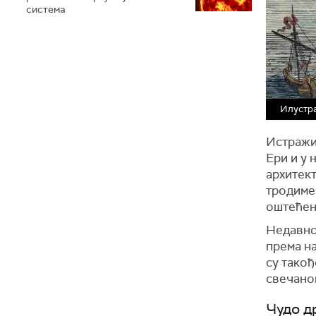
система
Илустра
Истражи
Ери и у 
архитек
тродим
оштећен
Недавно 
према на
су такођ
свечаног
Чудо д