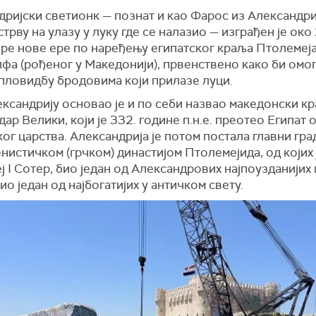
ријски светионк — познат и као Фарос из Александри
трву на улазу у луку где се налазио — изграђен је око
ре нове ере по наређењу египатског краља Птолемеја 
фа (рођеног у Македонији), првенствено како би омо
 пловидбу бродовима који прилазе луци.
ксандрију основао је и по себи назвао македонски к
ар Велики, који је 332. године п.н.е. преотео Египат 
ог царства. Александрија је потом постала главни гра
енистичком (грчком) династијом
Птолеме
јида
, од којих
 I Сотер, био један од Александрових најпоузданијих 
био један од најбогатијих у античком свету.