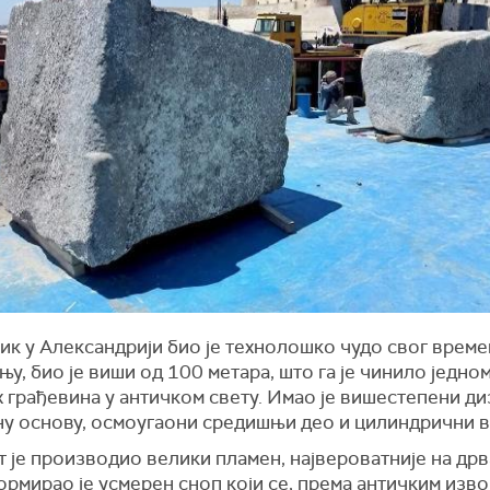
и
к
у Александрији био је технолошко чудо свог време
у, био је виши од 100 метара, што га је чинило једно
 грађевина у античком свету. Имао је вишестепени диз
ну основу, осмоугаони средишњи део и цилиндрични в
 је производио велики пламен, највероватније на дрв
ормирао је усмерен сноп који се, према античким изво