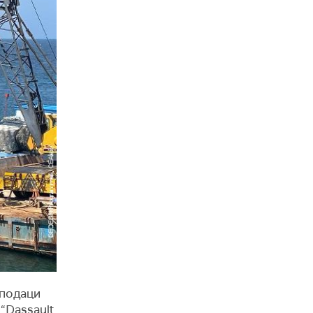
 подаци
“Dassault