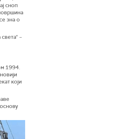
тај сноп
 површина
се зна о
 света“ –
ом 1994.
јновији
екат који
раве
 основу