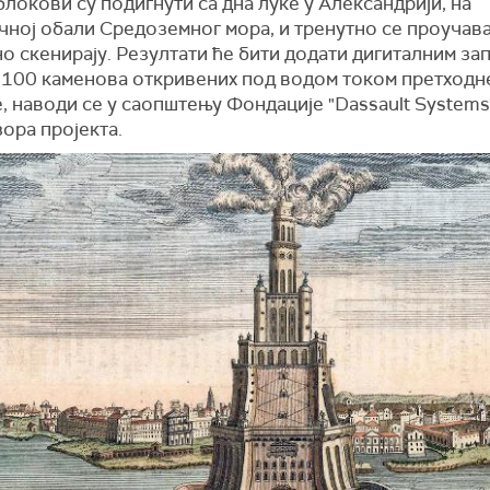
локови су подигнути са дна луке у Александрији, на
очној обали Средоземног мора, и
тренутно се проучава
но скенирају
. Резултати ће бити додати дигиталним за
 100 каменова откривених под водом током претходн
, наводи се у саопштењу Фондације "Dassault Systems"
ора пројекта.