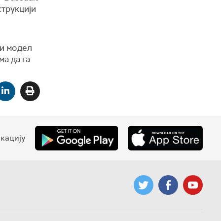
струкцији
ни модел
ма да га
кацију