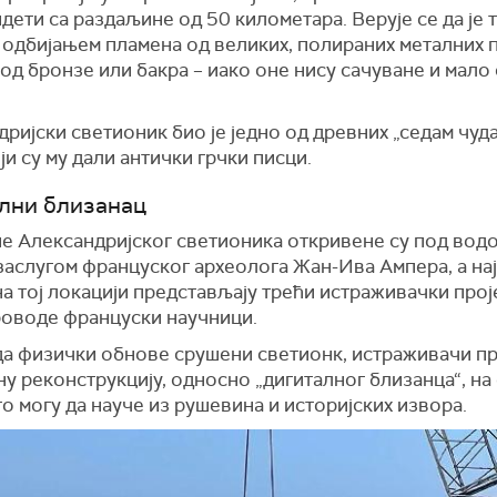
идети
са раздаљине од
50 километара. Вер
ује се
да је 
о одбијањем пламена од великих, полираних металних
од бронзе или бакра – иако оне нису сачуване и мало 
дријски
светион
и
к
био је једно од древних „седам чуда
ји су му дали антички грчки писци.
лни близанац
е Александријског
светион
и
ка
откривене су под вод
заслугом француског археолога Жан-Ива Ампера, а на
а тој локацији представљају трећи истраживачки прој
роводе француски научници.
да физички обнове срушени светионк, истраживачи п
у реконструкцију, односно „дигиталног близанца“, на
о могу да науче из рушевина и историјских извора.