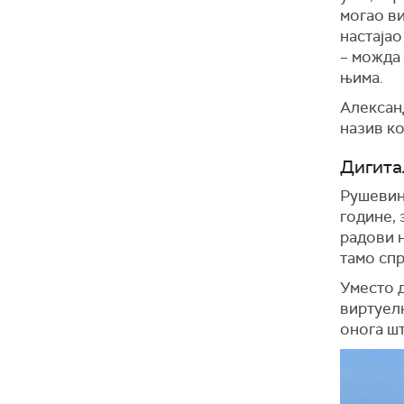
могао в
настаја
– можда 
њима.
Алексан
назив ко
Дигита
Рушевин
године, 
радови н
тамо сп
Уместо 
виртуелн
онога шт