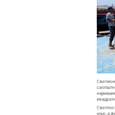
Светион
саопштењ
највиших
квадрат
Светлост
уље, а ф