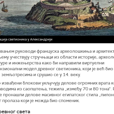
ција светионика у Александрији
вањем руководи француска археолошкиња и архитек
њему учествују стручњаци из области историје, археол
туре и инжењерства како би направили виртуелни
ензионални
модел древног
светион
и
ка
, који је већ би
 земљотресима
и
срушио
се
у 14. веку.
извађени блокови укључују делове огромних врата ко
водима из саопштења, тежила „између 70 и 80 тона“.
е пронашли делове масивног египатског стила „пилон
 пролаза који је можда био споменик.
ревног света