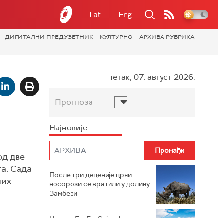
Lat
Eng
ДИГИТАЛНИ ПРЕДУЗЕТНИК
КУЛТУРНО
АРХИВА РУБРИКА
петак, 07. август 2026.
Прогноза
Најновије
од две
а. Сада
После три деценије црни
них
носорози се вратили у долину
Замбези