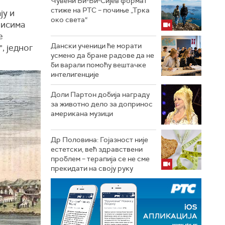
Чувени Би-Би-Сијев формат
стиже на РТС – почиње „Трка
ју и
око света“
писима
е
Дански ученици ће морати
, једног
усмено да бране радове да не
би варали помоћу вештачке
интелигенције
Доли Партон добија награду
за животно дело за допринос
американа музици
Др Половина: Гојазност није
естетски, већ здравствени
проблем – терапија се не сме
прекидати на своју руку