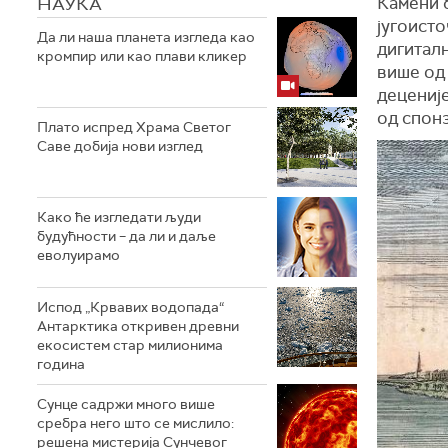
НАУКА
Камени б
југоист
Да ли наша планета изгледа као
дигитал
кромпир или као плави кликер
више од
деценије
од спонз
Плато испред Храма Светог
Саве добија нови изглед
Како ће изгледати људи
будућности – да ли и даље
еволуирамо
Испод „Крвавих водопада“
Антарктика откривен древни
екосистем стар милионима
година
Сунце садржи много више
сребра него што се мислило:
решена мистерија Сунчевог