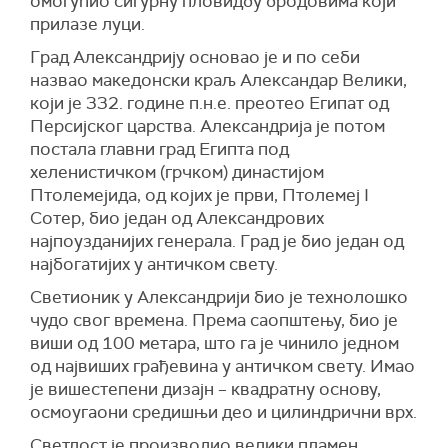
омогућио сигурну пловидбу бродовима који
прилазе луци.
Град Александрију основао је и по себи
назвао македонски краљ Александар Велики,
који је 332. године п.н.е. преотео Египат од
Персијског царства. Александрија је потом
постала главни град Египта под
хеленистичком (грчком) династијом
Птолеме
јида
, од којих је први, Птолемеј I
Сотер, био један од Александрових
најпоузданијих генерала. Град је био један од
најбогатијих у античком свету.
Светион
и
к
у Александрији био је технолошко
чудо свог времена. Према саопштењу, био је
виши од 100 метара, што га је чинило једном
од највиших грађевина у античком свету. Имао
је вишестепени дизајн – квадратну основу,
осмоугаони средишњи део и цилиндрични врх.
Светлост је производио велики пламен,