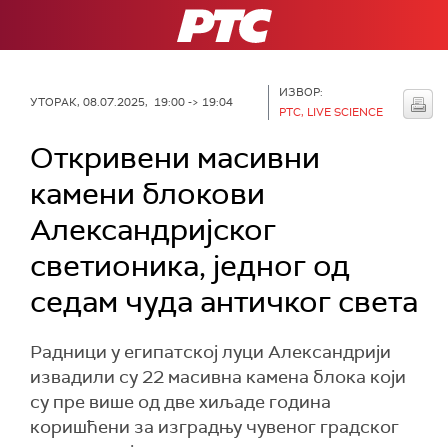
РТС
ИЗВОР:
УТОРАК, 08.07.2025, 19:00 -> 19:04
РТС, LIVE SCIENCE
Откривени масивни
камени блокови
Александријског
светионика, једног од
седам чуда античког света
Радници у египатској луци Александрији
извадили су 22 масивна камена блока који
су пре више од две хиљаде година
коришћени за изградњу чувеног градског