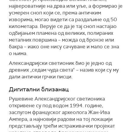
највероватније на дрва или уље, а формирао је
усмерен сноп који се, према античким
изворима, могао видети
са раздаљине од
50
километара. Вер
ује се
да је тај сноп настајао
одбијањем пламена од великих, полираних
металних површина – можда од бронзе или
бакра – иако оне нису сачуване и мало се зна
о њима.
Александријски
светион
и
к
био је једно од
древних „седам чуда света“ – назив који су му
дали антички грчки писци.
Дигитални близанац
Рушевине Александријског
светион
и
ка
откривене су под водом 1994. године,
заслугом француског археолога Жан-Ива
Ампера, а најновији радови на тој локацији
представљају трећи истраживачки пројекат