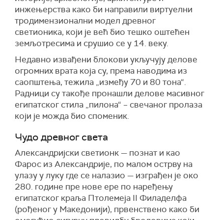
инжењерства како би направили виртуелни
тродимензионални
модел древног
светион
и
ка
, који је већ био
тешко
оштећен
земљотресима
и
срушио
се
у 14. веку.
Недавно извађени блокови укључују делове
огромних врата која су, према наводима из
саопштења, тежила „између 70 и 80 тона“.
Радници су такође пронашли делове масивног
египатског стила „пилона“ – свечаног пролаза
који је можда био споменик.
Чудо древног света
Александријски светионк — познат и као
Фарос из Александрије, по малом острву на
улазу у луку где се налазио — изграђен је око
280. године пре нове ере по наређењу
египатског краља Птолемеја II Филаделфа
(рођеног у Македонији), првенствено како би