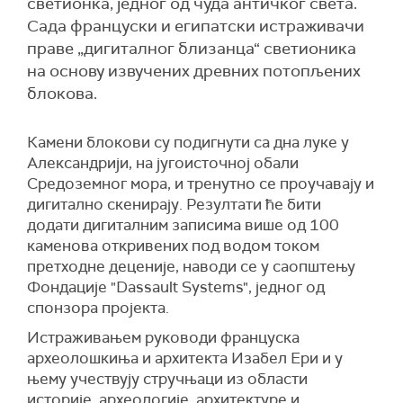
светионка, једног од чуда античког света.
Сада француски и египатски истраживачи
праве „дигиталног близанца“ светионика
на основу извучених древних потопљених
блокова.
Камени блокови су подигнути са дна луке у
Александрији, на југоисточној обали
Средоземног мора, и
тренутно се проучавају и
дигитално скенирају
. Резултати ће бити
додати дигиталним записима више од 100
каменова откривених под водом током
претходне деценије, наводи се у саопштењу
Фондације "Dassault Systems", једног од
спонзора пројекта.
Истраживањем руководи француска
археолошкиња и архитекта Изабел Ери и у
њему учествују стручњаци из области
историје, археологије, архитектуре и