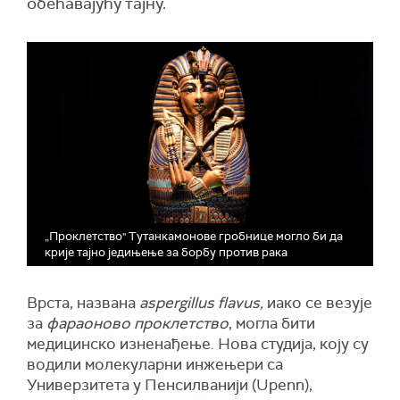
обећавајућу тајну.
„Проклетство" Тутанкамонове гробнице могло би да
крије тајно једињење за борбу против рака
Врста, названа
aspergillus flavus,
иако се везује
за
фараоново проклетство
, могла бити
медицинско изненађење. Нова студија, коју су
водили молекуларни инжењери са
Универзитета у Пенсилванији (Upenn),