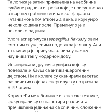
Та логика је затим примењена на необичне
судбине радника и грофа који је присуствовао
отварању гробнице египатског фараона
Тутанкамона почетком 20. века, и који умро
неколико дана после. Преминуло је и
неколико радника.
Улога аспергилуса (
aspergillus flavus)
у овим
смртним случајевима подстакла је машту. Али
та гљивица је привукла озбиљну пажњу
научника тек у модерном добу.
Инспирисани другим студијама које су
повезале
a. flavus
са антиканцерогеним
дејством, Ни и колеге су скенирали десетак
различитих сојева аспергилуса у потрази за
RiPP-овима.
Користећи метаболичке и генетске технике,
фокусирали су се на четири различита
пречишћена једињења са сличним, сложеним