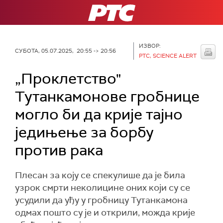
РТС
ИЗВОР:
СУБОТА, 05.07.2025, 20:55 -> 20:56
РТС, SCIENCE ALERT
„Проклетство"
Тутанкамонове гробнице
могло би да крије тајно
једињење за борбу
против рака
Плесан за коју се спекулише да је била
узрок смрти неколицине оних који су се
усудили да уђу у гробницу Тутанкамона
одмах пошто су је и открили, можда крије