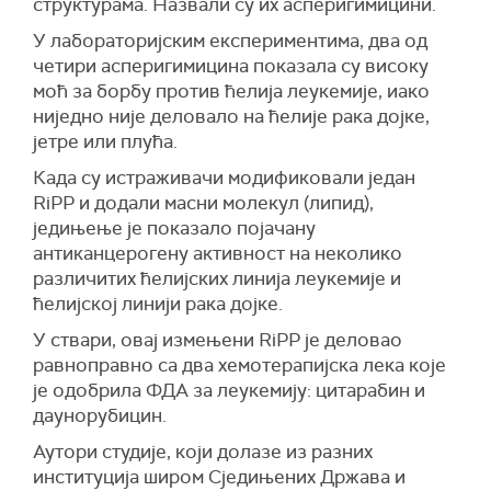
структурама. Назвали су их асперигимицини.
У лабораторијским експериментима, два од
четири асперигимицина показала су високу
моћ за борбу против ћелија леукемије, иако
ниједно није деловало на ћелије рака дојке,
јетре или плућа.
Када су истраживачи модификовали један
RiPP и додали масни молекул (липид),
једињење је показало појачану
антиканцерогену активност на неколико
различитих ћелијских линија леукемије и
ћелијској линији рака дојке.
У ствари, овај измењени RiPP је деловао
равноправно са два хемотерапијска лека које
је одобрила ФДА за леукемију: цитарабин и
даунорубицин.
Аутори студије, који долазе из разних
институција широм Сједињених Држава и