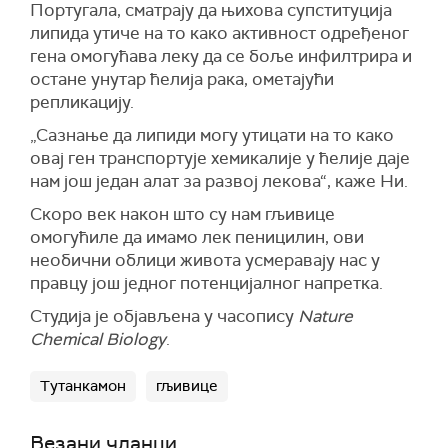
Португала, сматрају да њихова супституција
липида утиче на то како активност одређеног
гена омогућава леку да се боље инфилтрира и
остане унутар ћелија рака, ометајући
репликацију.
„Сазнање да липиди могу утицати на то како
овај ген транспортује хемикалије у ћелије даје
нам још један алат за развој лекова“, каже Ни.
Скоро век након што су нам гљивице
омогућиле да имамо лек пеницилин, ови
необични облици живота усмеравају нас у
правцу још једног потенцијалног напретка.
Студија је објављена у часопису
Nature
Chemical Biology
.
Тутанкамон
гљивице
Везани чланци