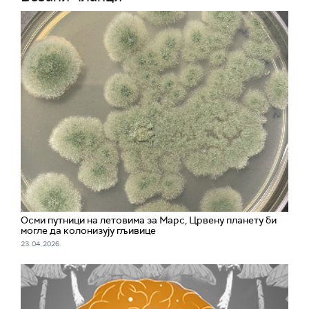
Осми путници на летовима за Марс, Црвену планету би
могле да колонизују гљивице
23. 04. 2026.