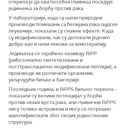
открила је да ова посебна гљивица поседује
једињења за борбу против рака.
У лабораторији, када су њени природни
производи помешани са ћелијама рака људске
леукемије, показали су снажне ефекте. Када
су модификовани, чак су деловали једнако
добро као и неки лекови за хемотерапију.
Једињења се скраћено називају RiPP
(рибозомално синтетизовани и
посттранслационо модификовани пептиди), а
производе их различити организми,
укључујући биљке и бактерије.
Последњих година, и RiPPS биљног порекла –
показали су велики потенцијал у борби
против неких врста рака, али гљивични RiPPS
нису толико истражени и могу се погрешно
идентификовати због својих јединствених
структура.