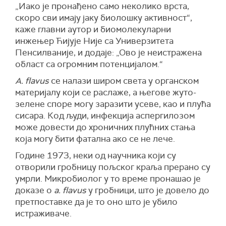
„Иако је пронађено само неколико врста,
скоро сви имају јаку биолошку активност“,
каже главни аутор и биомолекуларни
инжењер Ћијује Није са Универзитета
Пенсилваније, и додаје: „Ово је неистражена
област са огромним потенцијалом.“
A. flavus
се налази широм света у органском
материјалу који се раслаже, а његове жуто-
зелене споре могу заразити усеве, као и плућа
сисара. Код људи, инфекција аспергилозом
може довести до хроничних плућних стања
која могу бити фатална ако се не лече.
Године 1973, неки од научника који су
отворили гробницу пољског краља прерано су
умрли. Микробиолог у то време пронашао је
доказе о
а. flavus
у гробници, што је довело до
претпоставке да је то оно што је убило
истраживаче.