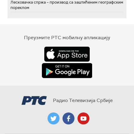
Лесковачка спржа – производ са заштићеним географским
пореклом
Преузмите РТС мобилну апликацију
Радио Телевизија Србије