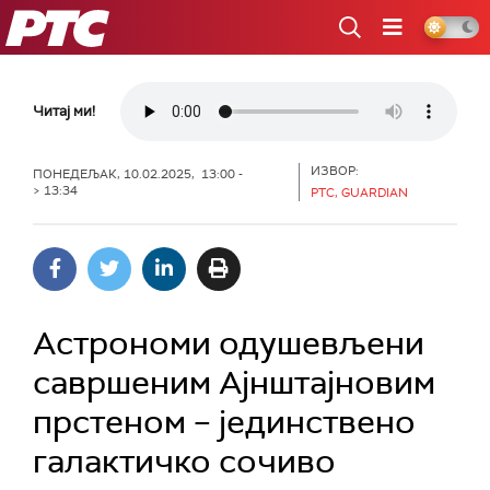
РТС
Читај ми!
ИЗВОР:
ПОНЕДЕЉАК, 10.02.2025, 13:00 -
> 13:34
РТС, GUARDIAN
Астрономи одушевљени
савршеним Ајнштајновим
прстеном – јединствено
галактичко сочиво