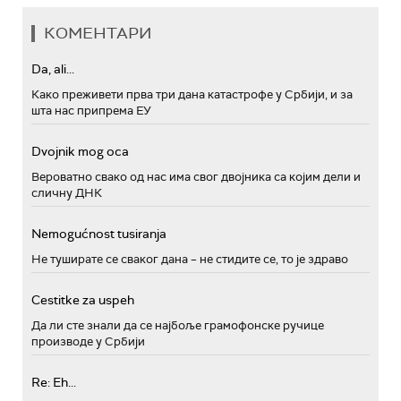
КОМЕНТАРИ
Da, ali...
Како преживети прва три дана катастрофе у Србији, и за
шта нас припрема ЕУ
Dvojnik mog oca
Вероватно свако од нас има свог двојника са којим дели и
сличну ДНК
Nemogućnost tusiranja
Не туширате се сваког дана – не стидите се, то је здраво
Cestitke za uspeh
Да ли сте знали да се најбоље грамофонске ручице
производе у Србији
Re: Eh...