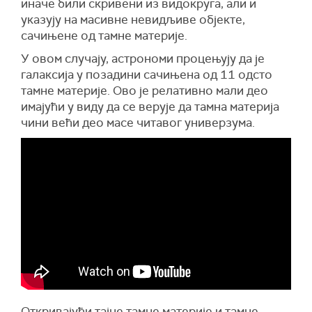
иначе били скривени из видокруга, али и
указују на масивне невидљиве објекте,
сачињене од тамне материје.
У овом случају, астрономи процењују да је
галаксија у позадини сачињена од 11 одсто
тамне материје. Ово је релативно мали део
имајући у виду да се верује да тамна материја
чини већи део масе читавог универзума.
Откривајући тајне тамне материје и тамне