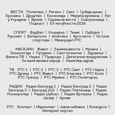
|
|
|
|
ВЕСТИ
Политика
Регион
Свет
Србија данас
|
|
|
|
Хроника
Друштво
Економија
Мерила времена
Рат
|
|
|
|
у Украјини
Време
Сервисне вести
Сматрачница
|
Подкаст
ЕУ могућности 2026
|
|
|
|
СПОРТ
Фудбал
Кошарка
Тенис
Одбојка
|
|
|
|
Рукомет
Ватерполо
Атлетика
Ауто-мото
Остали
|
спортови
Меморијал РТС
|
|
|
МАГАЗИН
Живот
Занимљивости
Музика
|
|
|
|
Технологијa
Путујемо
Свет познатих
Здравље
|
|
|
|
Филм и ТВ
Наука
Природа
Дигитални предузетник
|
За мале велике хероје
Наизглед здрав
|
|
|
|
|
ТВ
РТС 1
РТС 2
РТС 3
РТС Свет
РТС Наука
|
|
|
|
РТС Драма
РТС Живот
РТС Класика
РТС Коло
|
|
РТС Трезор
РТС Музика
РТС Полетарац
|
|
РАДИО
Радио Београд 1
Радио Београд 2
Радио
|
|
|
Београд 3
Београд 202
Радио Плетеница
Радио
|
|
|
Рокенролер
Радио Џубокс
Радио Вртешка
Радио
|
Џезер
Архив
|
|
|
|
РТС
Контакт
Маркетинг
Јавне набавке
Конкурси
Интернет портал