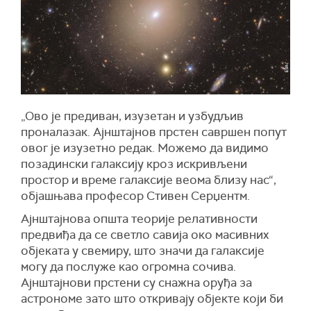
„Ово је предиван, изузетан и узбудљив
проналазак. Ајнштајнов прстен савршен попут
овог је изузетно редак. Можемо да видимо
позадински галаксију кроз искривљени
простор и време галаксије веома близу нас“,
објашњава професор Стивен Серџентм.
Ајнштајнова општа теорије релативности
предвиђа да се светло савија око масивних
објеката у свемиру, што значи да галаксије
могу да послуже као огромна сочива.
Ајнштајнови прстени су снажна оруђа за
астрономе зато што откривају објекте који би