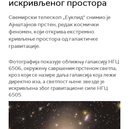
искривљеног простора
Свемирски телескоп „Еуклид“ снимио је
Ајнштајнов прстен, редак космички
феномен, који открива екстремно
кривљење простора од галактичке
гравитације.
Фотографија показује оближњу галаксију НГЦ
6506, окружену савршеним прстеном светла,
кроз који се назире даља галаксија која лежи
директно иза, а светлост њене звезде је
искривљена због гравитационе силе НГЦ
6505.