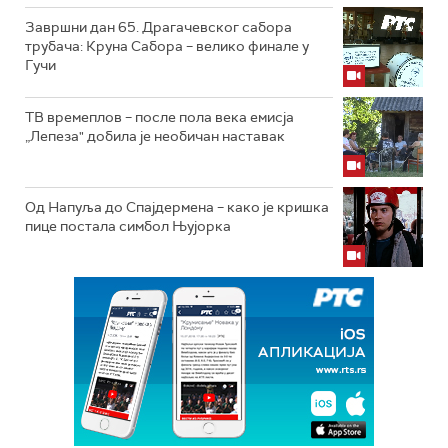
Завршни дан 65. Драгачевског сабора
трубача: Круна Сабора – велико финале у
Гучи
ТВ времеплов – после пола века емисја
„Лепеза" добила је необичан наставак
Од Напуља до Спајдермена – како је кришка
пице постала симбол Њујорка