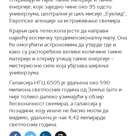
енергије, које заједно чине око 95 одсто
универзума, централни је циљ мисије „Еуклид“,
Европске агенције за истраживање свемира.
Крајњи циљ телескопа јесте да направи
највећу космичку тродимензионалну мапу. Она
ће омогућити астрономима да утврде где и
како су распоређене велике количине тамне
материје и открију утицај тамне енергије –
мистериозне силе која убрзава ширење
универзума.
Галаксија НГЦ 6505 је удаљена око 590
милиона светлосних година од Земље (што и
није толико далеко узимајући у обзир
бесконачност свемира), а галаксија у
позадини, коју иначе не бисмо могли да
видимо, удаљена је чак 4,42 милијарде
светлосних година.