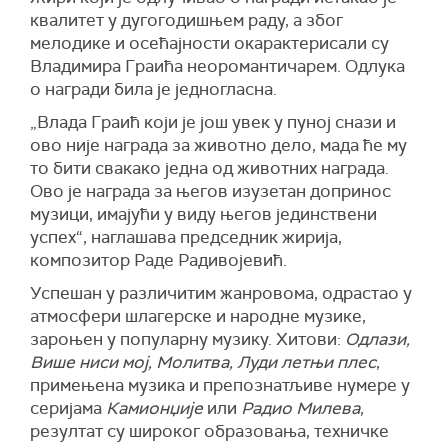
квалитет у дугогодишњем раду, а због
мелодике и осећајности окарактерисали су
Владимира Граића неоромантичарем. Одлука
о награди била је једногласна.
„Влада Граић који је још увек у пуној снази и
ово није награда за животно дело, мада ће му
то бити свакако једна од животних награда.
Ово је награда за његов изузетан допринос
музици, имајући у виду његов јединствени
успех“, наглашава председник жирија,
композитор Раде Радивојевић.
Успешан у различитим жанровома, одрастао у
атмосфери шлагерске и народне музике,
зароњен у популарну музику. Хитови:
Одлази,
Више ниси мој, Молитва, Луди летњи плес
,
примењена музика и препознатљиве нумере у
серијама
Камионџије
или
Радио Милева
,
резултат су широког образовања, техничке