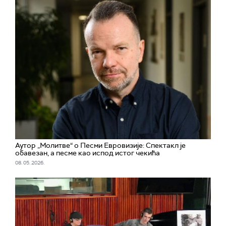
Аутор „Молитве“ о Песми Евровизије: Спектакл је
обавезан, а песме као испод истог чекића
08. 05. 2026.