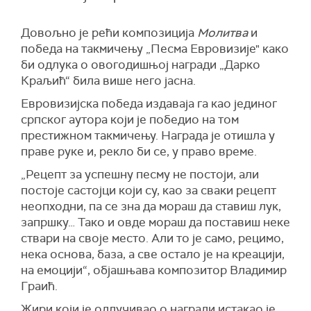
Довољно је рећи композиција
Молитва
и
победа на такмичењу „Песма Евровизије" како
би одлука о овогодишњој награди „Дарко
Краљић“ била више него јасна.
Евровизијска победа издаваја га као јединог
српског аутора који је победио на том
престижном такмичењу. Награда је отишла у
праве руке и, рекло би се, у право време.
„Рецепт за успешну песму не постоји, али
постоје састојци који су, као за сваки рецепт
неопходни, па се зна да мораш да ставиш лук,
запршку… Тако и овде мораш да поставиш неке
ствари на своје место. Али то је само, рецимо,
нека основа, база, а све остало је на креацији,
на емоцији“, објашњава композитор Владимир
Граић.
Жири који је одлучивао о награди истакао је