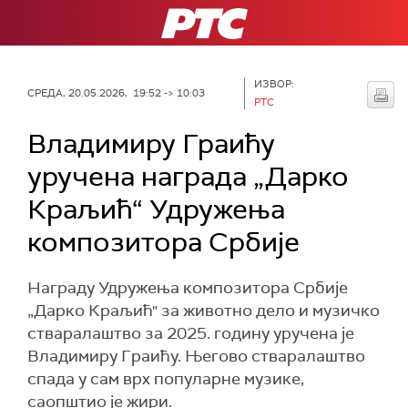
РТС
ИЗВОР:
СРЕДА, 20.05.2026, 19:52 -> 10:03
РТС
Владимиру Граићу
уручена награда „Дарко
Краљић“ Удружења
композитора Србије
Награду Удружења композитора Србије
„Дарко Краљић" за животно дело и музичко
стваралаштво за 2025. годину уручена је
Владимиру Граићу. Његово стваралаштво
спада у сам врх популарне музике,
саопштио је жири.