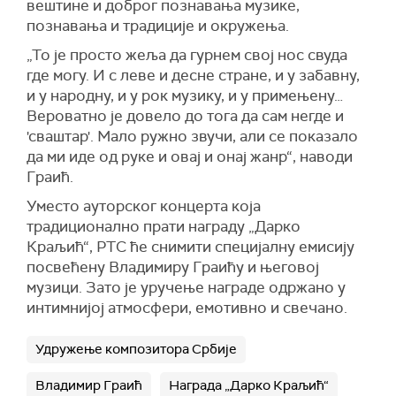
вештине и доброг познавања музике,
познавања и традиције и окружења.
„То је просто жеља да гурнем свој нос свуда
где могу. И с леве и десне стране, и у забавну,
и у народну, и у рок музику, и у примењену…
Вероватно је довело до тога да сам негде и
'сваштар'. Мало ружно звучи, али се показало
да ми иде од руке и овај и онај жанр“, наводи
Граић.
Уместо ауторског концерта која
традиционално прати награду „Дарко
Краљић“, РТС ће снимити специјалну емисију
посвећену Владимиру Граићу и његовој
музици. Зато је уручење награде одржано у
интимнијој атмосфери, емотивно и свечано.
Удружење композитора Србије
Владимир Граић
Награда „Дарко Краљић“