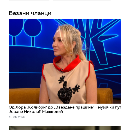
Везани чланци
Од Хора „Колибри“ до „Звездане прашине“ – музички пут
Јоване Николић Мишковић
15. 06. 2026.