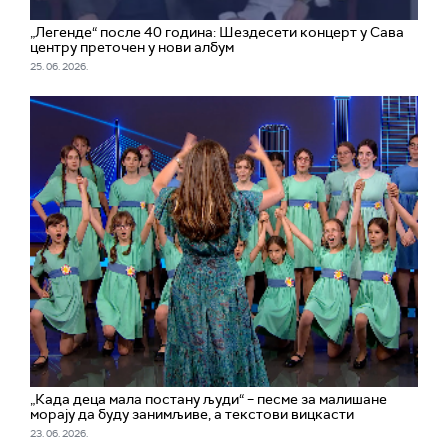
„Легенде“ после 40 година: Шездесети концерт у Сава
центру преточен у нови албум
25. 06. 2026.
„Када деца мала постану људи“ – песме за малишане
морају да буду занимљиве, а текстови вицкасти
23. 06. 2026.