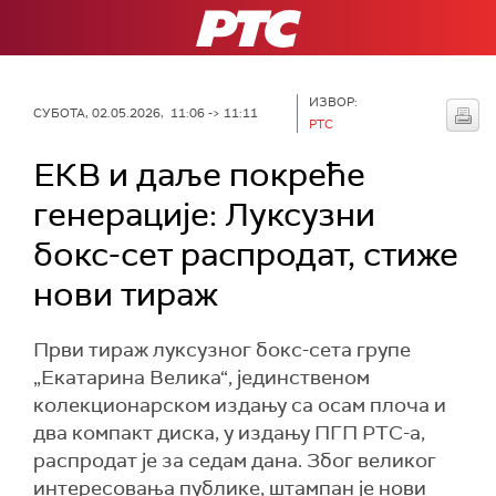
РТС
ИЗВОР:
СУБОТА, 02.05.2026, 11:06 -> 11:11
РТС
ЕКВ и даље покреће
генерације: Луксузни
бокс-сет распродат, стиже
нови тираж
Први тираж луксузног бокс-сета групе
„Екатарина Велика“, јединственом
колекционарском издању са осам плоча и
два компакт диска, у издању ПГП РТС-а,
распродат је за седам дана. Због великог
интересовања публике, штампан је нови