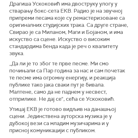
Драгиша Ускоковић има двоструку улогу у
стварању бокс-сета ЕКВ. Радио је на звучној
припреми песама које су ремастеризоване са
оригиналних студијских трака. Са друге стране,
Свирао је са Миланом, Маги и Бојаном, и има
искуство са сцене. Искуство о високим
стандардима бенда када је реч о квалитету
звука.
„Да ли је то због те прве песме. Ми смо
почињали са Пар година за нас и сам почетак
те песме има огромну енергију, и реакција
публике тако јака сваки пут је бивала.
Малтене, само да не паднем у несвест,
отприлике. Не дај се“, сећа се Ускоковић.
Утицај ЕКВ је готово видљив на данашњој
сцени. Јединствена ауторска музика је у
дубокој вези са младим музичарима и у
присној комуникацији с публиком.