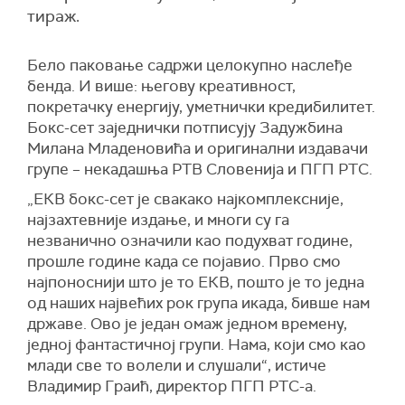
тираж.
Бело паковање садржи целокупно наслеђе
бенда. И више: његову креативност,
покретачку енергију, уметнички кредибилитет.
Бокс-сет заједнички потписују Задужбина
Милана Младеновића и оригинални издавачи
групе – некадашња РТВ Словенија и ПГП РТС.
„ЕКВ бокс-сет је свакако најкомплексније,
најзахтевније издање, и многи су га
незванично означили као подухват године,
прошле године када се појавио. Прво смо
најпоноснији што је то ЕКВ, пошто је то једна
од наших највећих рок група икада, бивше нам
државе. Ово је један омаж једном времену,
једној фантастичној групи. Нама, који смо као
млади све то волели и слушали“, истиче
Владимир Граић, директор ПГП РТС-а.