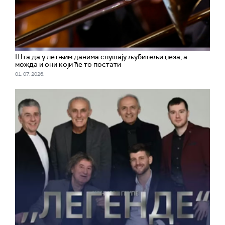
Шта да у летњим данима слушају љубитељи џеза, а
можда и они који ће то постати
01. 07. 2026.