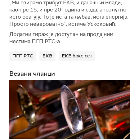
„Ми свирамо трибјут ЕКВ, и данашњи млади,
као пре 15, и пре 20 година и сада, апсолутно
исто реагују. То је иста та љубав, иста енергија.
Просто невероватно“, истиче Ускоковић.
Додатни тираж је доступан на продајним
местима ПГП РТС-а.
ПГП РТС
ЕКВ
ЕКВ бокс-сет
Везани чланци