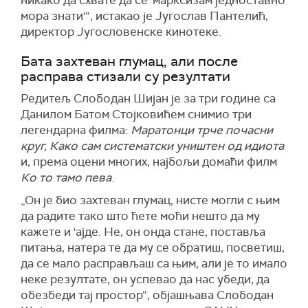
никако да схвате да се 'марксизам једноставно
мора знати'“, истакао је Југослав Пантелић,
директор Југословенске кинотеке.
Бата захтеван глумац, али после
расправа стизали су резултати
Редитељ Слободан Шијан је за три године са
Данилом Батом Стојковићем снимио три
легендарна филма:
Маратонци трче почасни
круг, Како сам систематски уништен од идиота
и, према оцени многих, најбољи домаћи филм
Ко то тамо пева
.
„Он је био захтеван глумац, нисте могли с њим
да радите тако што ћете моћи нешто да му
кажете и 'ајде. Не, он онда стане, поставља
питања, натера те да му се обратиш, посветиш,
да се мало расправљаш са њим, али је то имало
неке резултате, он успевао да нас убеди, да
обезбеди тај простор“, објашњава Слободан