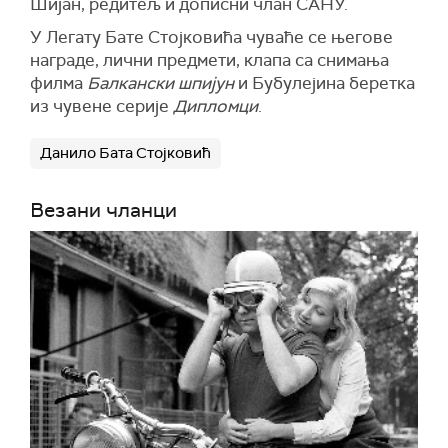
Шијан, редитељ и дописни члан САНУ.
У Легату Бате Стојковића чуваће се његове
награде, лични предмети, клапа са снимања
филма
Балкански шпијун
и Бубулејина беретка
из чувене серије
Дипломци
.
Данило Бата Стојковић
Везани чланци