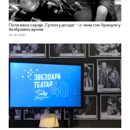
Пола века серије „Грлом у јагоде" – о чему смо бринули у
безбрижно време
04. 08. 2026.