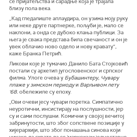
се пријатељства и сарадње која је трајала
близу пола века.
„Кад гледалиште аплаудира, он узима моју руку
или неке друге партнерке, пољуби је, мало се
наклони, а онда се дубоко клања публици. За
њега је свака представа била свечаност и он је
увек облачио ново одело и нову кравату“,
каже Бранка Петрић.
Ликови које је тумачио Данило Бата Стојковић
постали су архетип југословенског и српског
филма. Улоге очева у
Бубашинтеру
,
Чувару
плаже у зимском периоду
и
Варљивом лету
'68.
обележиле су епоху.
„Ови очеви јесу чувари поретка. Симпатично
неуротични, инсистирају на послушности, јер
су и сами послушни. Комични у својој вечитој
забринутости, што због сопствене позиције у
хијерархији, што због понашања синова који