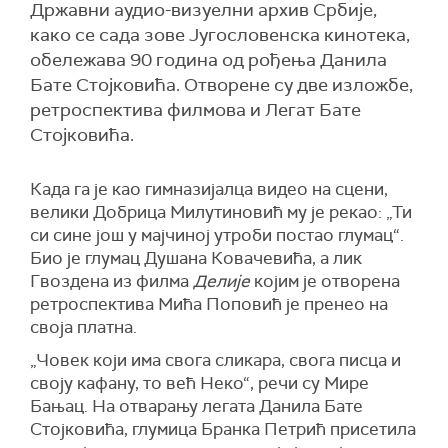
Државни аудио-визуелни архив Србије,
како се сада зове Југословенска кинотека,
обележава 90 година од рођења Данила
Бате Стојковића. Отворене су две изложбе,
ретроспектива филмова и Легат Бате
Стојковића.
Када га је као гимназијалца видео на сцени,
велики Добрица Милутиновић му је рекао: „Ти
си сине још у мајчиној утроби постао глумац“.
Био је глумац Душана Ковачевића, а лик
Гвоздена из филма
Делије
којим је отворена
ретроспектива Мића Поповић је пренео на
своја платна.
„Човек који има свога сликара, свога писца и
своју кафану, то већ Неко“, речи су Мире
Бањац. На отварању легата Данила Бате
Стојковића, глумица Бранка Петрић присетила