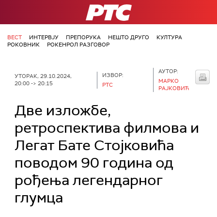
РТС
ВЕСТ
ИНТЕРВЈУ
ПРЕПОРУКА
НЕШТО ДРУГО
КУЛТУРА
РОКОВНИК
РОКЕНРОЛ РАЗГОВОР
АУТОР:
ИЗВОР:
УТОРАК, 29.10.2024,
МАРКО
20:00 -> 20:15
РТС
РАЈКОВИЋ
Две изложбе,
ретроспектива филмова и
Легат Бате Стојковића
поводом 90 година од
рођења легендарног
глумца