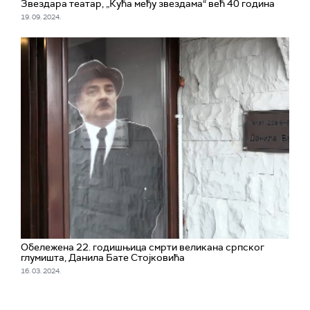
Звездара театар, „Кућа међу звездама“ већ 40 година
19. 09. 2024.
Обележена 22. годишњица смрти великана српског
глумишта, Данила Бате Стојковића
16. 03. 2024.