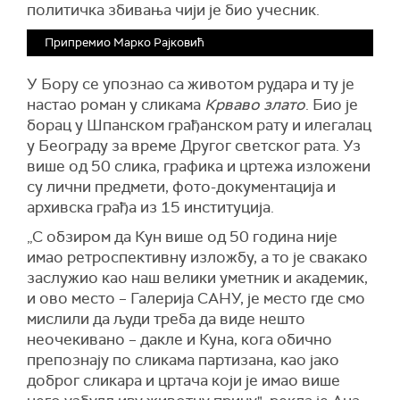
политичка збивања чији је био учесник.
Припремио Марко Рајковић
У Бору се упознао са животом рудара и ту је
настао роман у сликама
Крваво злато
. Био је
борац у Шпанском грађанском рату и илегалац
у Београду за време Другог светског рата. Уз
више од 50 слика, графика и цртежа изложени
су лични предмети, фото-документација и
архивска грађа из 15 институција.
„С обзиром да Кун више од 50 година није
имао ретроспективну изложбу, а то је свакако
заслужио као наш велики уметник и академик,
и ово место – Галерија САНУ, је место где смо
мислили да људи треба да виде нешто
неочекивано – дакле и Куна, кога обично
препознају по сликама партизана, као јако
доброг сликара и цртача који је имао више