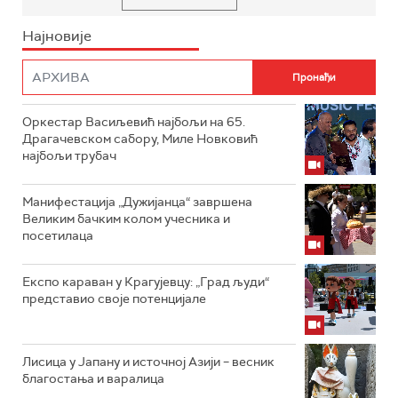
Најновије
Оркестар Васиљевић најбољи на 65.
Драгачевском сабору, Миле Новковић
најбољи трубач
Манифестација „Дужијанца“ завршена
Великим бачким колом учесника и
посетилаца
Експо караван у Крагујевцу: „Град људи“
представио своје потенцијале
Лисица у Јапану и источној Азији – весник
благостања и варалица