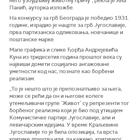
него узбудљиву животну причу", рекла је Ана
Панић, ауторка изложбе.
На конкурсу за грб Београда је победио 1931.
године, израдио је нацрте за грб Југославије,
прва партизанска одликовања, новчанице и
поштанске марке.
Мапе графика и слике Ђорђа Андрејевића
Куна из тридесетих година прошлог века су
највиши домети социјално ангажоване
уметности код нас, познате као борбени
реализам.
„То је нешто што је препознатљиво за њега,
може се рећи да он и његове колеге
утемељивачи групе `Живот` су репрезенти тог
борбеног реализма који је био под утицајем
Комунистичке партије Југославије, али и
левичарским идејама. У време Краљевине
Југославије то је била опозиција, та врста
критике друштва или, да кажемо, критичког