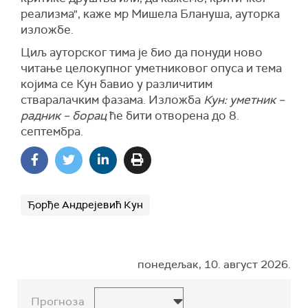
реализма", каже мр Мишела Блануша, ауторка
изложбе.
Циљ ауторског тима је био да понуди ново
читање целокупног уметниковог опуса и тема
којима се Кун бавио у различитим
стваралачким фазама. Изложба
Кун: уметник –
радник – борац
ће бити отворена до 8.
септембра.
Ђорђе Андрејевић Кун
понедељак, 10. август 2026.
Прогноза