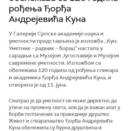
рођења Ђорђа
Андрејевића Куна
У Галерији Српске академије наука и
уметности представљена је изложба ,,Кун:
Уметник – радник – борац” настала у
сарадњи са Музејом Југославије и Музејом
савремене уметности. Изложбом се
обележава 120 година од рођења сликара
и академика Ђорђа Андрејевића Куна, и
отворена је од 11. јуна.
Сматрао је да уметност не може директно да
утиче на промену света, али да је важан алат у
борби потлачених за праведније друштво.
Живот и стваралаштво Ђорђа Андрејевића
Куна обележила су бурна друштвена и