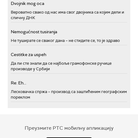
Dvojnik mog oca
Вероватно свако од нас има свог двојника са којим дели и
сличну ДНК
Nemogućnost tusiranja
Не туширате се сваког дана – не стидите се, то је здраво
Cestitke za uspeh
Да ли сте знали да се најбоље грамофонске ручице
производе у Србији
Re: Eh...
Лесковачка спржа – производ са заштићеним географским
пореклом
Преузмите РТС мобилну апликацију