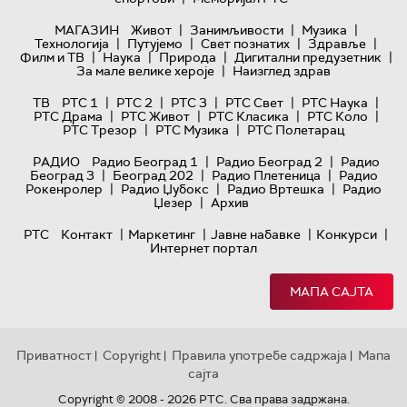
|
|
|
МАГАЗИН
Живот
Занимљивости
Музика
|
|
|
|
Технологијa
Путујемо
Свет познатих
Здравље
|
|
|
|
Филм и ТВ
Наука
Природа
Дигитални предузетник
|
За мале велике хероје
Наизглед здрав
|
|
|
|
|
ТВ
РТС 1
РТС 2
РТС 3
РТС Свет
РТС Наука
|
|
|
|
РТС Драма
РТС Живот
РТС Класика
РТС Коло
|
|
РТС Трезор
РТС Музика
РТС Полетарац
|
|
РАДИО
Радио Београд 1
Радио Београд 2
Радио
|
|
|
Београд 3
Београд 202
Радио Плетеница
Радио
|
|
|
Рокенролер
Радио Џубокс
Радио Вртешка
Радио
|
Џезер
Архив
|
|
|
|
РТС
Контакт
Маркетинг
Јавне набавке
Конкурси
Интернет портал
МАПА САЈТА
Приватност
Copyright
Правила употребе садржаја
Мапа
|
|
|
сајта
Copyright © 2008 - 2026 РТС. Сва права задржана.