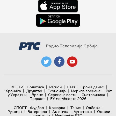
Радио Телевизија Србије
|
|
|
|
ВЕСТИ
Политика
Регион
Свет
Србија данас
|
|
|
|
Хроника
Друштво
Економија
Мерила времена
Рат
|
|
|
|
у Украјини
Време
Сервисне вести
Сматрачница
|
Подкаст
ЕУ могућности 2026
|
|
|
|
СПОРТ
Фудбал
Кошарка
Тенис
Одбојка
|
|
|
|
Рукомет
Ватерполо
Атлетика
Ауто-мото
Остали
|
спортови
Меморијал РТС