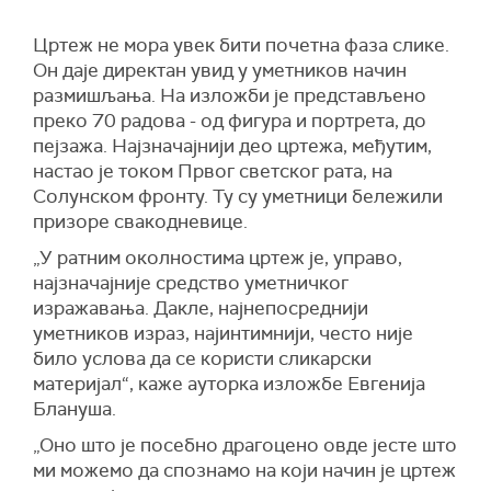
Цртеж не мора увек бити почетна фаза слике.
Он даје директан увид у уметников начин
размишљања. На изложби је представљено
преко 70 радова - од фигура и портрета, до
пејзажа. Најзначајнији део цртежа, међутим,
настао је током Првог светског рата, на
Солунском фронту. Ту су уметници бележили
призоре свакодневице.
„У ратним околностима цртеж је, управо,
најзначајније средство уметничког
изражавања. Дакле, најнепосреднији
уметников израз, најинтимнији, често није
било услова да се користи сликарски
материјал“, каже ауторка изложбе Евгенија
Блануша.
„Оно што је посебно драгоцено овде јесте што
ми можемо да спознамо на који начин је цртеж