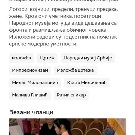
Логори, војници, предели, тренуци предаха,
жене. Кроз очи уметника, посетиоци
Народног музеја могу да виде дешавања са
фронта и размишљања обичног човека.
Изложени радови су подсетник на почетак
српске модерне уметности.
изложба
Цртеж
Народни музеј Србије
Импресионизам
Изложба цртежа
Милан Миловановић
Коста Миличевић
Малиша Глишић
Ратни сликар
Везани чланци