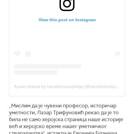
View this post on Instagram
A post shared by narodnimuzejsrbije (@narodnimuzejsrbije)
„Мислим да је чувени професор, историчар
уметности, Лазар Трифуновић рекао да је то
била не само херојска страница наше историје
већ и херојско време нашег уметничког
стваралаштва“, истакла је Евгенија Блануша.