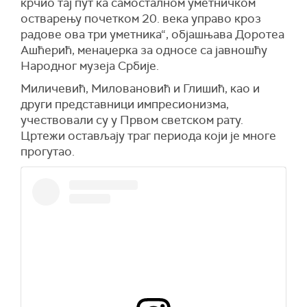
крчио тај пут ка самосталном уметничком
остварењу почетком 20. века управо кроз
радове ова три уметника“, објашњава Доротеа
Ашћерић, менаџерка за односе са јавношћу
Народног музеја Србије.
Миличевић, Миловановић и Глишић, као и
други представници импресионизма,
учествовали су у Првом светском рату.
Цртежи остављају траг периода који је многе
прогутао.