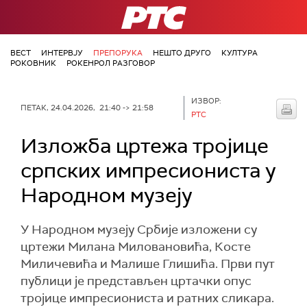
РТС
ВЕСТ
ИНТЕРВЈУ
ПРЕПОРУКА
НЕШТО ДРУГО
КУЛТУРА
РОКОВНИК
РОКЕНРОЛ РАЗГОВОР
ИЗВОР:
ПЕТАК, 24.04.2026, 21:40 -> 21:58
РТС
Изложба цртежа тројице
српских импресиониста у
Народном музеју
У Народном музеју Србије изложени су
цртежи Милана Миловановића, Косте
Миличевића и Малише Глишића. Први пут
публици је представљен цртачки опус
тројице импресиониста и ратних сликара.