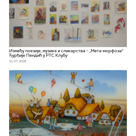
Између поезије, музике и сликарства – „Мета-морфоза“
Ђурђије Пендић у РТС Клубу
02. 07. 2026.