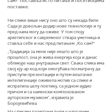
сам?" поставља исто питање и посетиоцима
поставке.
Ни слике више нису оно што су некада биле.
Сада је довољан додир нове технологије и ту
пред нама могу да оживе. У том споју
архетипског и савременог ствара уметница и
ставља себе и нас пред питањем „Ко сам?"
„Традиција за мене није нешто што је
прошлост, она је жива енергија која и данас
обликује наш унутрашњи свет. Свака слика има
свој кју-ар код који омогућава посматрачу да
приступи презентацији и путем вештачке
интелигенције оживела мотив са слике и
испратила целу поетику, са једном аудио
причом и са наменски компонованом
ауторском музиком”, изјавила је
Боројевићева.
На сликама разиграни људи у народним