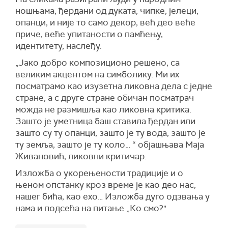
ношњама, ђердани од дуката, чипке, јелеци,
опанци, и није то само декор, већ део веће
приче, веће упитаности о памћењу,
идентитету, наслеђу.
„Јако добро композиционо решено, са
великим акцентом на симболику. Ми их
посматрамо као изузетна ликовна дела с једне
стране, а с друге стране обичан посматрач
можда не размишља као ликовна критика.
Зашто је уметница баш ставила ђердан или
зашто су ту опанци, зашто је ту вода, зашто је
ту земља, зашто је ту коло… “ објашњава Маја
Живановић, ликовни критичар.
Изложба о укорењености традиције и о
њеном опстанку кроз време је као део нас,
нашег бића, као ехо… Изложба дуго одзвања у
нама и подсећа на питање „Ко смо?"