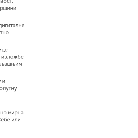
вост,
вршини
 дигиталне
утно
ице
у изложбе
пољашњим
 и
солутну
уно мирна
Себе или