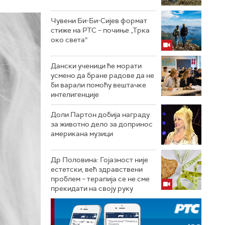
Чувени Би-Би-Сијев формат
стиже на РТС – почиње „Трка
око света“
Дански ученици ће морати
усмено да бране радове да не
би варали помоћу вештачке
интелигенције
Доли Партон добија награду
за животно дело за допринос
американа музици
Др Половина: Гојазност није
естетски, већ здравствени
проблем – терапија се не сме
прекидати на своју руку