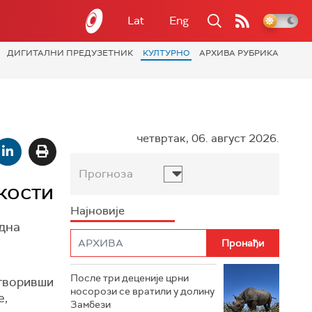
Lat
Eng
ДИГИТАЛНИ ПРЕДУЗЕТНИК
КУЛТУРНО
АРХИВА РУБРИКА
четвртак, 06. август 2026.
Прогноза
кости
Најновије
одна
После три деценије црни
етворивши
носорози се вратили у долину
е,
Замбези