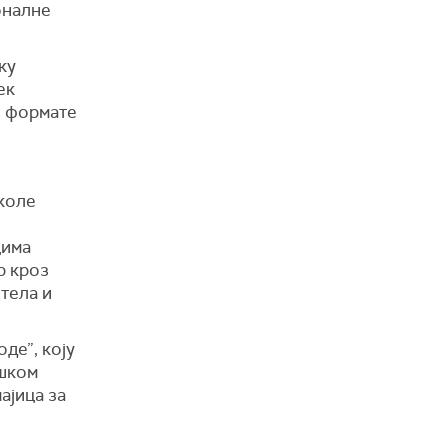
оналне
ку
ек
е формате
коле
цима
р кроз
тела и
де”, коју
ошком
ајица за