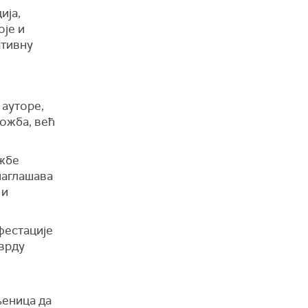
ија,
оје и
ативну
 ауторе,
ожба, већ
ожбе
наглашава
 и
фестације
тврду
њеница да