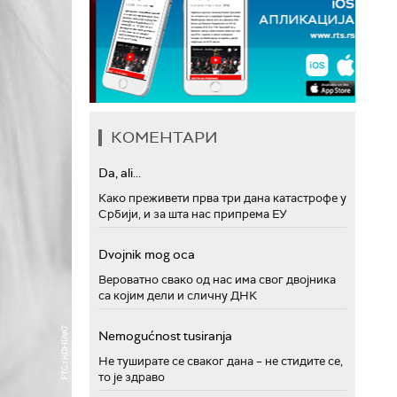
КОМЕНТАРИ
Da, ali...
Како преживети прва три дана катастрофе у
Србији, и за шта нас припрема ЕУ
Dvojnik mog oca
Вероватно свако од нас има свог двојника
са којим дели и сличну ДНК
Nemogućnost tusiranja
Не туширате се сваког дана – не стидите се,
то је здраво