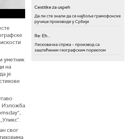
Cestitke za uspeh
Да ли сте знали да се најбоље грамофонске
ручице производе у Србији
есте
еографске
Re: Eh...
лискости
Лесковачка спржа – производ са
заштићеним географским пореклом
и уметник
и на
да је
 стихове
итаво
. Изложба
omsday“,
„Уликс”.
ан свог
стиховима