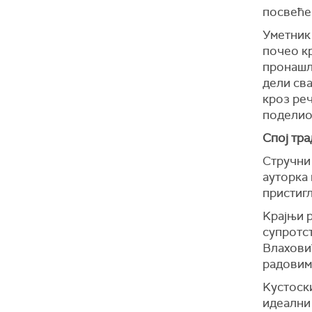
посвеће
Уметник
почео кр
пронашла
дели сва
кроз реч
поделио 
Спој тра
Стручни
ауторка 
пристигл
Kрајњи р
супротс
Влахови
радовима
Kустоск
идеални 