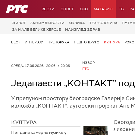
РТС
ВЕСТИ
СПОРТ
OKO
МАГАЗИН
ТВ
Р
ЖИВОТ
ЗАНИМЉИВОСТИ
МУЗИКА
ТЕХНОЛОГИЈA
ПУТУЈ
ЗА МАЛЕ ВЕЛИКЕ ХЕРОЈЕ
НАИЗГЛЕД ЗДРАВ
ВЕСТ
ИНТЕРВЈУ
ПРЕПОРУКА
НЕШТО ДРУГО
КУЛТУРА
РОКО
ИЗВОР:
СРЕДА, 17.06.2026, 20:06 -> 20:06
PTC
Једанаести „KОНТАKТ” подс
У препуном простору београдске Галерије Син
изложба „KОНТАKТ”, ауторски пројекат Ане 
КУЛТУРА
Овогоди
ликовни 
Пет дана камерне музике у