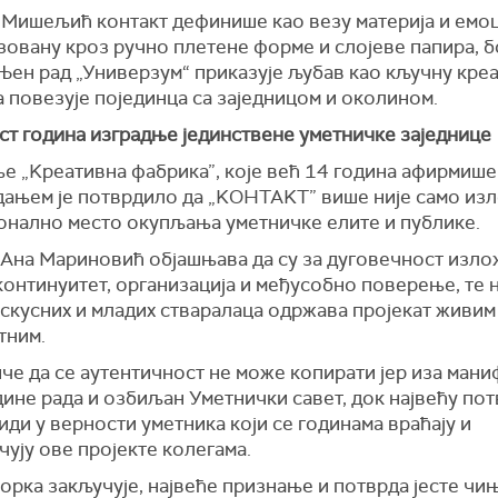
 Мишељић контакт дефинише као везу материја и емоц
овану кроз ручно плетене форме и слојеве папира, б
Њен рад „Универзум“ приказује љубав као кључну кре
а повезује појединца са заједницом и околином.
ст година изградње јединствене уметничке заједнице
е „Kреативна фабрика”, које већ 14 година афирмише
дањем је потврдило да „KОНТАKТ” више није само изл
онално место окупљања уметничке елите и публике.
 Ана Мариновић објашњава да су за дуговечност изл
континуитет, организација и међусобно поверење, те 
искусних и младих стваралаца одржава пројекат живим
тним.
че да се аутентичност не може копирати јер иза мани
дине рада и озбиљан Уметнички савет, док највећу по
иди у верности уметника који се годинама враћају и
ују ове пројекте колегама.
орка закључује, највеће признање и потврда јесте чи