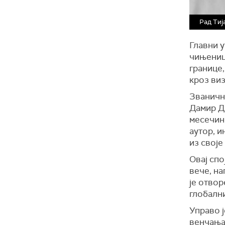
Рад Тиј
Главни у
чињениц
границе
кроз виз
Званичн
Дамир Д
месечини
аутор, и
из своје
Овај спо
вече, н
је отвор
глобални
Управо ј
венчања,