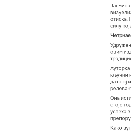
Јасмина
визуелиз
отиска. 
силу кој
Четрнае
Удружењ
овим из
традици
Ауторка
кључни 
да спој 
релеван
Она исти
стоје го
успеха в
препоруч
Kако аут