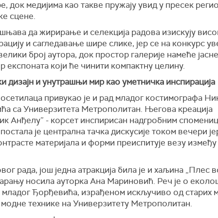
е, док медијима као такве пружају увид у пресек реги
ке сцене.
ашњава да жирирање и селекција радова изискују висо
ацију и сагледавање шире слике, јер се на конкурс ув
велики број аутора, док простор галерије намеће јасн
р експоната који ће чинити компактну целину.
и дизајн и унутрашњи мир као уметничка инспирација
осетилаца привукао је и рад младог костимографа Ни
ћа са Универзитета Метрополитан. Његова креација
ик Анђелу” - корсет инспирисан надгробним спомени
 постала је централна тачка дискусије током вечери је
нтрасте материјала и форми преиспитује везу између 
ог рада, још једна атракција била је и хаљина „Плес во
варању носила ауторка Ана Мариновић. Реч је о екол
 младог Ђорђевића, израђеном искључиво од старих м
 модне технике на Универзитету Метрополитан.