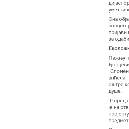
дијаспор
уметнич
Она обј
концентр
пријави 
за одаби
Еколошк
Пажњу п
Ђорђеви
„Спомен
анђела -
оштре ко
душе.
Поред ов
је на от
пројекту
предмет