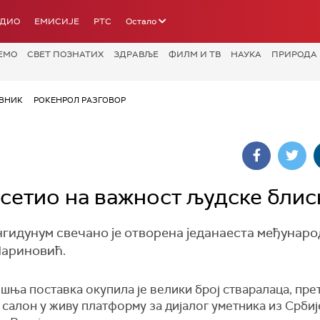
АДИО
ЕМИСИЈЕ
РТС
Остало
ЕМО
СВЕТ ПОЗНАТИХ
ЗДРАВЉЕ
ФИЛМ И ТВ
НАУКА
ПРИРОДА
ВНИК
РОКЕНРОЛ РАЗГОВОР
етио на важност људске блис
гидунум свечано је отворена једанаеста међунар
Мариновић.
шња поставка окупила је велики број стваралаца, пр
салон у живу платформу за дијалог уметника из Србиј