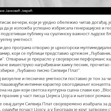
ане Јанковић Јеврић
тисак вечери, који је уједно обележио читав догађај, ј
а да је изложба успешно избрисала генерацијске и г
, подсетивши публику на суштинску важност људске б
уелну уметност.
и део програма отворио је црногорски мултимедијалн
амир, који се публици представио цртежом „Љубавниц
”. Отварање је прерасло у својеврсни перформанс ка
наче вишеструко награђивани хаику песник, прочитао
 збирке „Љубавно писмо Силвији Плат”.
ј визуелне и песничке уметности поставио је тон за ч
аглашавајући интимни карактер овогодишњег концепта
ена на дан који светска културна сцена слави као „Blo
 празник у част писца Џејмса Џојса и његовог романа 
е овај датум Силвија Плат својевремено изабрала за д
 одајући почаст Џојсу, а у Београду је круг затворен 