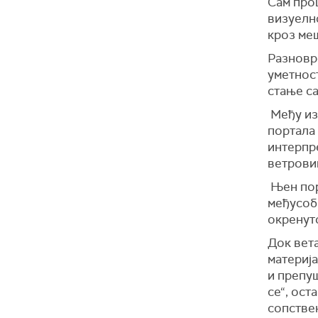
Сам про
визуелн
кроз меш
Разноврс
уметност
стање с
Међу из
портала
интерпр
ветрови
Њен порт
међусоб
окренуто
Док вет
материја
и препу
се“, ост
сопстве