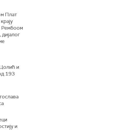
ом Плат
 крају
м Рембоом
 дијалог
ме
 Цолић и
од 193
угослава
са
еци
стију и