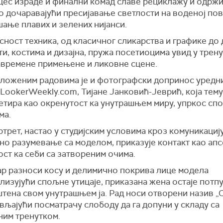
цес израде и финални комад славе рециклажу и одржи
о дочаравајући пресијавање светлости на воденој по
ање плавих и зелених нијанси.
ност техника, од класичног сликарства и графике до
и, костима и дизајна, пружа посетиоцима увид у трен
авремене примењене и ликовне сцене.
ложеним радовима је и фотографски допринос уредн
 LookerWeekly.com, Тијане Јанковић-Јеврић, која тем
етира као окренутост ка унутрашњем миру, упркос с
ма.
рет, настао у студијским условима кроз комуникацију
но разумевање са моделом, приказује контакт као ап
ст ка себи са затвореним очима.
ар разноси косу и делимично покрива лице модела
лизујући спољне утицаје, приказана жена остаје потп
штена свом унутрашњем ја. Рад носи отворени назив „
ављајући посматрачу слободу да га допуни у складу са
ним тренутком.