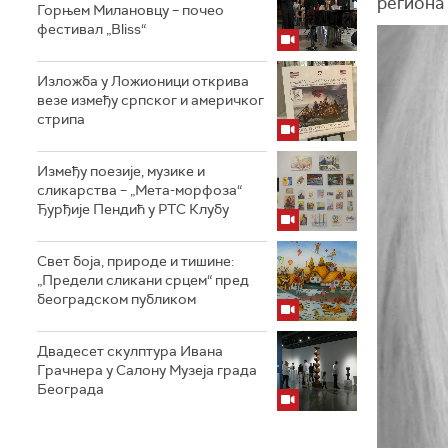
региона 
Горњем Милановцу – почео
фестивал „Bliss“
Изложба у Ложионици открива
везе између српског и америчког
стрипа
Између поезије, музике и
сликарства – „Мета-морфоза“
Ђурђије Пендић у РТС Клубу
Свет боја, природе и тишине:
„Предели сликани срцем“ пред
београдском публиком
Двадесет скулптура Ивана
Грачнера у Салону Музеја града
Београда