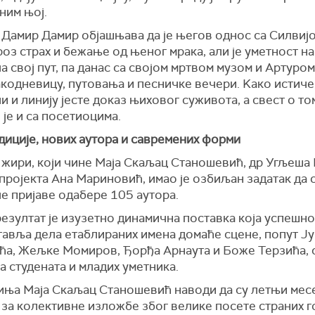
ним њој.
 Дамир Дамир објашњава да је његов однос са Силвиј
оз страх и бежање од њеног мрака, али је уметност на
 свој пут, па данас са својом мртвом музом и Артуро
кодневицу, путовања и песничке вечери. Kако истиче,
и и линију јесте доказ њиховог суживота, а свест о то
је и са посетиоцима.
диције, нових аутора и савремених форми
 жири, који чине Маја Скаљац Станошевић, др Угљеша
пројекта Ана Мариновић, имао је озбиљан задатак да 
е пријаве одабере 105 аутора.
езултат је изузетно динамична поставка која успешно
тавља дела етаблираних имена домаће сцене, попут Ј
ћа, Жељке Момиров, Ђорђа Арнаута и Боже Терзића, 
 студената и младих уметника.
иња Маја Скаљац Станошевић наводи да су летњи мес
за колективне изложбе због велике посете страних го