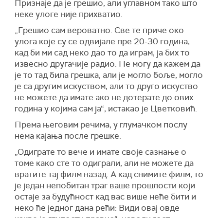
Признаје да је грешио, али углавном тако што
неке улоге није прихватио.
„Грешио сам вероватно. Све те приче око
улога које су се одвијале пре 20-30 година,
кад би ми сад неко дао то да играм, ја бих то
извесно другачије радио. Не могу да кажем да
је то тад била грешка, али је могло боље, могло
је са другим искуством, али то друго искуство
не можете да имате ако не дотерате до ових
година у којима сам ја“, истакао је Цветковић.
Према његовим речима, у глумачком послу
нема кајања после грешке.
„Одиграте то вече и имате своје сазнање о
томе како сте то одиграли, али не можете да
вратите тај филм назад. А кад снимите филм, то
је један непобитан траг ваше прошлости који
остаје за будућност кад вас више неће бити и
неко ће једног дана рећи: Види овај овде