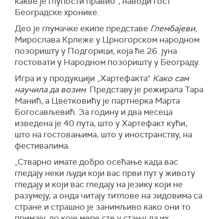
какве је глупости правио“, наводи гост
Београдске хронике.
Део је глумачке екипе представе
Глембајеви
,
Мирослава Крлеже у Црногорском народном
позоришту у Подгорици, која ће 26. јуна
гостовати у Народном позоришту у Београду.
Игра и у продукцији „Хартефакта“
Како сам
научила да возим
. Представу је режирала Тара
Манић, а Цветковићу је партнерка Марта
Богосављевић. За годину и два месеца
изведена је 40 пута, што у Хартефакт кући,
што на гостовањима, што у иностранству, на
фестивалима.
„Стварно имате добро осећање када вас
гледају неки људи који вас први пут у животу
гледају и који вас гледају на језику који не
разумеју, а онда читају титлове на зидовима са
стране и страшно је занимљиво како они то
примају, до које мере сте у стању да их