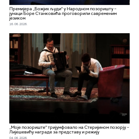
Премијера „Божјих људи“ у Народном позоришту –
јунаци Боре Станковића проговорили савременим
језиком
16. 06. 2026.
„Моје позориште“ тријумфовало на Стеријином позорју –
Лијешевићу награде за представу и режију
04. 06. 2026.