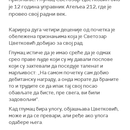
је 12 година управник Атељеa 212, где је
провео свој радни век.
Каријера дуга четири деценије од почетка је
обележена признањима која је Светозар
Цветковић добијао за свој рад.
Глумац истиче да је имао среће да је одмах
срео праве људе који су му давали послове
који су захтевали да поседује таленат и
марљивост: „На самом почетку сам добио
дебитанску награду, а онда морате да браните
то и трудите се да ипак тај свој посао
обављате да бисте, пре свега, ви били
задовољни“.
Кад глумац бира улогу, објашњава Цветковић,
може и да се превари, али ређе ако улога
одабере њега.