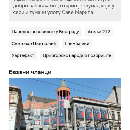
добро забављамо“, открио је глумац који у
серији тумачи улогу Саве Марића.
Народно позориште у Београду
Атеље 212
Светозар Цветковић
Глембајеви
Хартефакт
Црногорско народно позориште
Везани чланци