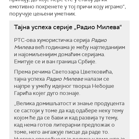
емотивно покренете у тој причи коју играмо“,
поручује цењени уметник.
Тајна успеха серије „Радио Милева“
РТС-ова хумористичка серија
Радио
Милева
већ годинама је међу најгледанијим
и најомиљенијим домаћим серијама.
Емитује се и ван граница Србије.
Према речима Светозара Цветковића,
тајна успеха
Радио Милеве
налази се
најпре у умећу идејног творца Небојше
Гарића којег дуго познаје.
„Велика домишљатост и знање продуцента
се састоји у томе да кад одабере неку тему
којом ће да се бави и кад развија ту тему,
кад нема готов литерарни предложак о
томе, него ангажује писце да раде то.