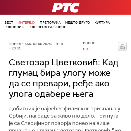
РТС
ВЕСТ
ИНТЕРВЈУ
ПРЕПОРУКА
НЕШТО ДРУГО
КУЛТУРА
РОКОВНИК
РОКЕНРОЛ РАЗГОВОР
ИЗВОР:
ПОНЕДЕЉАК, 02.06.2025, 19:18 -
> 20:01
РТС
Светозар Цветковић: Кад
глумац бира улогу може
да се превари, ређе ако
улога одабере њега
Добитник је највећег филмског признања у
Србији, награде за животно дело. Три пута
је са Стеријиног позорја понео највише
признање. Глумац Светозар Цветковић био