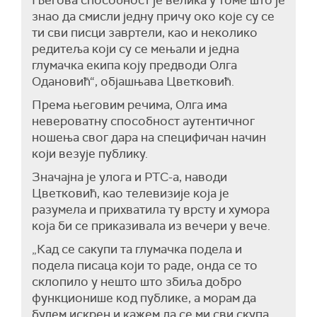
Његова способност је велика у томе што је
знао да смисли једну причу око које су се
ти сви писци завртели, као и неколико
редитеља који су се мењали и једна
глумачка екипа коју предводи Олга
Одановић“, објашњава Цветковић.
Према његовим речима, Олга има
невероватну способност аутентичног
ношења свог дара на специфичан начин
који везује публику.
Значајна је улога и РТС-а, наводи
Цветковић, као телевизије која је
разумела и прихватила ту врсту и хумора
која би се приказивала из вечери у вече.
„Кад се сакупи та глумачка подела и
подела писаца који то раде, онда се то
склопило у нешто што збиља добро
функционише код публике, а морам да
будем искрен и кажем да се ми сви скупа