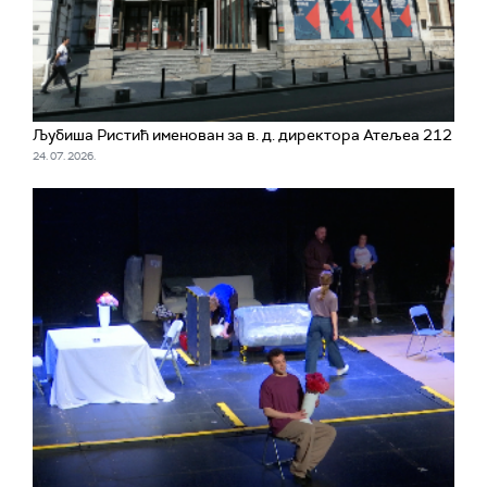
Љубиша Ристић именован за в. д. директора Атељеа 212
24. 07. 2026.