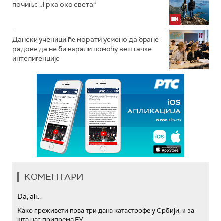
почиње „Трка око света“
Дански ученици ће морати усмено да бране
радове да не би варали помоћу вештачке
интелигенције
КОМЕНТАРИ
Da, ali...
Како преживети прва три дана катастрофе у Србији, и за
шта нас припрема ЕУ