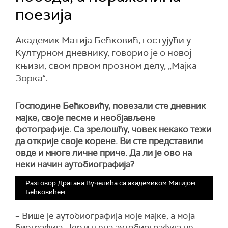
поезија
Академик Матија Бећковић, гостујући у
Културном дневнику, говорио је о новој
књизи, свом првом прозном делу, „Мајка
Зорка“.
Господине Бећковићу, повезали сте дневник
мајке, своје песме и необјављене
фотографије. Са зрелошћу, човек некако тежи
да открије своје корене. Ви сте представили
овде и многе личне приче. Да ли је ово на
неки начин аутобиографија?
Разговор Драгана Вучелића са академиком Матијом
Бећковићем
– Више је аутобиографија моје мајке, а моја
биографија. Јер и њена аутобиографија не