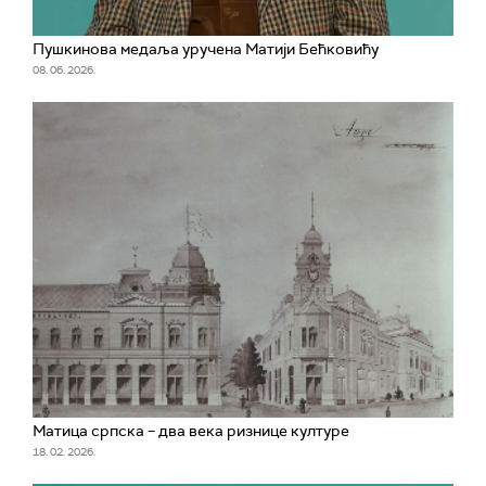
Пушкинова медаља уручена Матији Бећковићу
08. 06. 2026.
Матица српска – два века ризнице културе
18. 02. 2026.