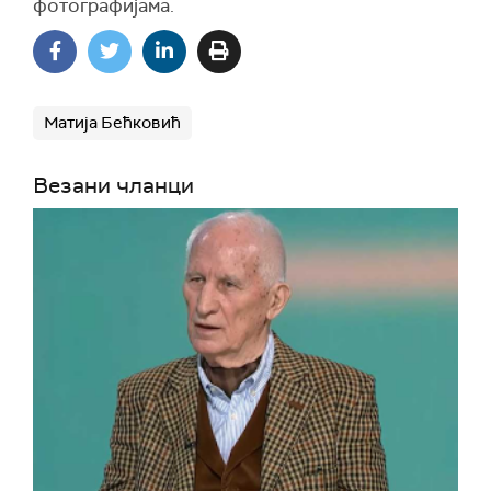
фотографијама.
Матија Бећковић
Везани чланци