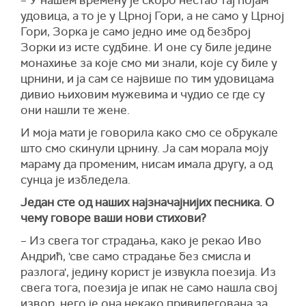
– У нашем времену је скоро нестао тај појам
удовица, а то је у Црној Гори, а не само у Црној
Гори, Зорка је само једно име од безброј
Зорки из исте судбине. И оне су биле једине
монахиње за које смо ми знали, које су биле у
црнини, и ја сам се највише по тим удовицама
дивио њиховим мужевима и чудио се где су
они нашли те жене.
И моја мати је говорила како смо се обрукале
што смо скинули црнину. Ја сам морала моју
мараму да променим, нисам имала другу, а од
сунца је избледела.
Један сте од наших најзначајнијих песника. О
чему говоре ваши нови стихови?
– Из свега тог страдања, како је рекао Иво
Андрић, 'све само страдање без смисла и
разлога', једину корист је извукла поезија. Из
свега тога, поезија је ипак не само нашла свој
извор, него је она некако привилегована за