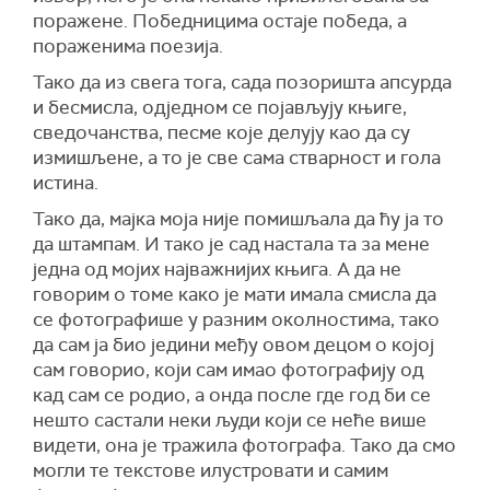
поражене. Победницима остаје победа, а
пораженима поезија.
Тако да из свега тога, сада позоришта апсурда
и бесмисла, одједном се појављују књиге,
сведочанства, песме које делују као да су
измишљене, а то је све сама стварност и гола
истина.
Тако да, мајка моја није помишљала да ћу ја то
да штампам. И тако је сад настала та за мене
једна од мојих најважнијих књига. А да не
говорим о томе како је мати имала смисла да
се фотографише у разним околностима, тако
да сам ја био једини међу овом децом о којој
сам говорио, који сам имао фотографију од
кад сам се родио, а онда после где год би се
нешто састали неки људи који се неће више
видети, она је тражила фотографа. Тако да смо
могли те текстове илустровати и самим