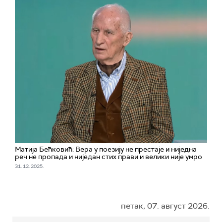
Матија Бећковић: Вера у поезију не престаје и ниједна
реч не пропада и ниједан стих прави и велики није умро
31. 12. 2025.
петак, 07. август 2026.