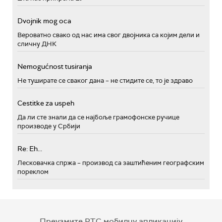
Dvojnik mog oca
Вероватно свако од нас има свог двојника са којим дели и
сличну ДНК
Nemogućnost tusiranja
Не туширате се сваког дана – не стидите се, то је здраво
Cestitke za uspeh
Да ли сте знали да се најбоље грамофонске ручице
производе у Србији
Re: Eh...
Лесковачка спржа – производ са заштићеним географским
пореклом
Преузмите РТС мобилну апликацију