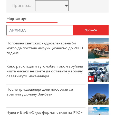
Прогноза
Најновије
Половина светских хидроелектрана би
могло да постане нефункционално до 2060.
године
Како расхладити аутомобил током врућина
и шта никако не смете да оставите у возилу –
савети ауто-механичара
После три деценије црни носорози се
вратили у долину Замбези
Чувени Би-Би-Сијев формат стиже на РТС –