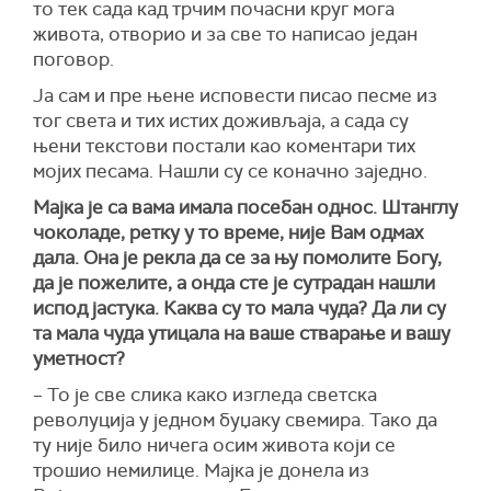
то тек сада кад трчим почасни круг мога
живота, отворио и за све то написао један
поговор.
Ја сам и пре њене исповести писао песме из
тог света и тих истих доживљаја, а сада су
њени текстови постали као коментари тих
мојих песама. Нашли су се коначно заједно.
Мајка је са вама имала посебан однос. Штанглу
чоколаде, ретку у то време, није Вам одмах
дала. Она је рекла да се за њу помолите Богу,
да је пожелите, а онда сте је сутрадан нашли
испод јастука. Каква су то мала чуда? Да ли су
та мала чуда утицала на ваше стварање и вашу
уметност?
– То је све слика како изгледа светска
револуција у једном буџаку свемира. Тако да
ту није било ничега осим живота који се
трошио немилице. Мајка је донела из