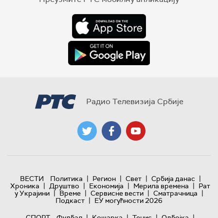
Радио Телевизија Србије
|
|
|
|
ВЕСТИ
Политика
Регион
Свет
Србија данас
|
|
|
|
Хроника
Друштво
Економија
Мерила времена
Рат
|
|
|
|
у Украјини
Време
Сервисне вести
Сматрачница
|
Подкаст
ЕУ могућности 2026
|
|
|
|
СПОРТ
Фудбал
Кошарка
Тенис
Одбојка