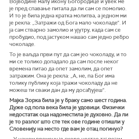
Војводине малу икону Богородице и увек ме
је пред спавање питала да ли сам се помолио.
И то је била једна кратка молитва, а једном ми
је рекла: „Затражи од Бога мало чоколаде“. И
ја сам стварно замолио и ујутру, када сам се
пробудио, под јастуком нашао сам једно ребро
чоколаде.
То је ваљда први пут да сам јео чоколаду, и то
ми се толико допадало да сам после неког
времена питао да опет замолим, да опет
затражим. Она је рекла: „А, не, па Бог има
толику публику која тражи чоколаду да не
можеш ти сваки дан да му досађујеш“.
Мајка Зорка била је у браку само шест година.
Дуже од пола века била је удовици. Физички
недостатак оца надоместила је духовно. Да ли
је то разлог што сте тек ове године отишли у
Словенију на место где вам је отац погинуо?