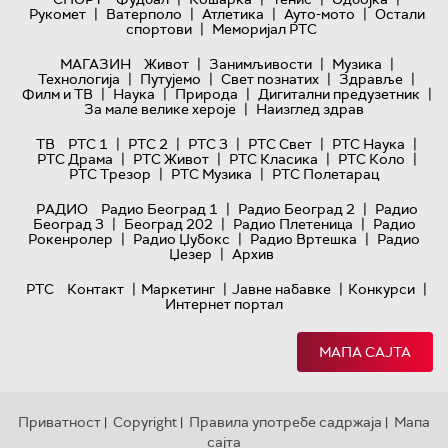
|
|
|
|
Рукомет
Ватерполо
Атлетика
Ауто-мото
Остали
|
спортови
Меморијал РТС
|
|
|
МАГАЗИН
Живот
Занимљивости
Музика
|
|
|
|
Технологијa
Путујемо
Свет познатих
Здравље
|
|
|
|
Филм и ТВ
Наука
Природа
Дигитални предузетник
|
За мале велике хероје
Наизглед здрав
|
|
|
|
|
ТВ
РТС 1
РТС 2
РТС 3
РТС Свет
РТС Наука
|
|
|
|
РТС Драма
РТС Живот
РТС Класика
РТС Коло
|
|
РТС Трезор
РТС Музика
РТС Полетарац
|
|
РАДИО
Радио Београд 1
Радио Београд 2
Радио
|
|
|
Београд 3
Београд 202
Радио Плетеница
Радио
|
|
|
Рокенролер
Радио Џубокс
Радио Вртешка
Радио
|
Џезер
Архив
|
|
|
|
РТС
Контакт
Маркетинг
Јавне набавке
Конкурси
Интернет портал
МАПА САЈТА
Приватност
Copyright
Правила употребе садржаја
Мапа
|
|
|
сајта