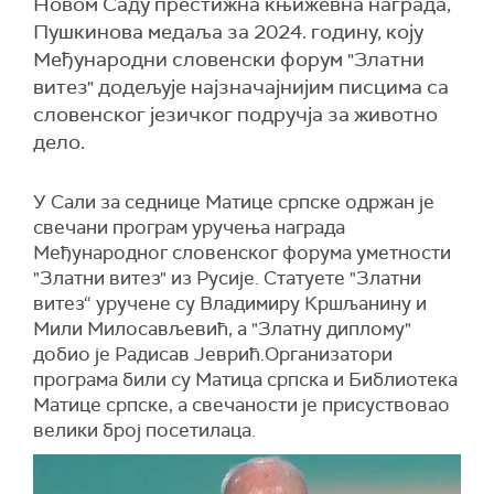
Новом Саду престижна књижевна награда,
Пушкинова медаља за 2024. годину, коју
Међународни словенски форум "Златни
витез" додељује најзначајнијим писцима са
словенског језичког подручја за животно
дело.
У Сали за седнице Матице српске одржан је
свечани програм уручења награда
Међународног словенског форума уметности
"Златни витез" из Русије. Статуете "Златни
витез“ уручене су Владимиру Кршљанину и
Мили Милосављевић, а "Златну диплому"
добио је Радисав Јеврић.Организатори
програма били су Матица српска и Библиотека
Матице српске, а свечаности је присуствовао
велики број посетилаца.