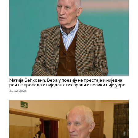
Матија Бећковић: Вера у поезију не престаје и ниједна
реч не пропада и ниједан стих прави и велики није умро
31. 12. 2025.