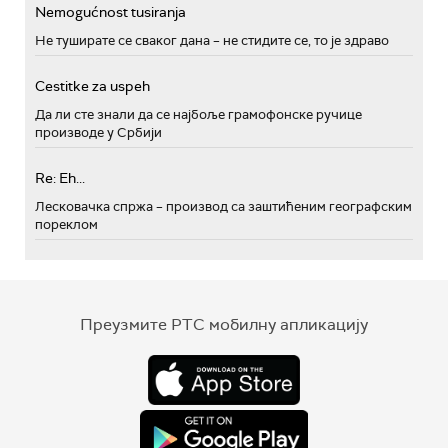
Nemogućnost tusiranja
Не туширате се сваког дана – не стидите се, то је здраво
Cestitke za uspeh
Да ли сте знали да се најбоље грамофонске ручице
производе у Србији
Re: Eh...
Лесковачка спржа – производ са заштићеним географским
пореклом
Преузмите РТС мобилну апликацију