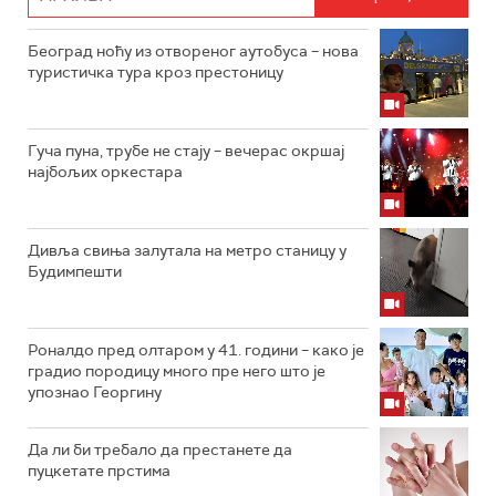
Београд ноћу из отвореног аутобуса – нова
туристичка тура кроз престоницу
Гуча пуна, трубе не стају – вечерас окршај
најбољих оркестара
Дивља свиња залутала на метро станицу у
Будимпешти
Роналдо пред олтаром у 41. години – како је
градио породицу много пре него што је
упознао Георгину
Да ли би требало да престанете да
пуцкетате прстима