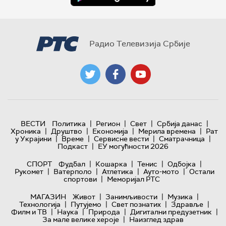
Радио Телевизија Србије
|
|
|
|
ВЕСТИ
Политика
Регион
Свет
Србија данас
|
|
|
|
Хроника
Друштво
Економија
Мерила времена
Рат
|
|
|
|
у Украјини
Време
Сервисне вести
Сматрачница
|
Подкаст
ЕУ могућности 2026
|
|
|
|
СПОРТ
Фудбал
Кошарка
Тенис
Одбојка
|
|
|
|
Рукомет
Ватерполо
Атлетика
Ауто-мото
Остали
|
спортови
Меморијал РТС
|
|
|
МАГАЗИН
Живот
Занимљивости
Музика
|
|
|
|
Технологијa
Путујемо
Свет познатих
Здравље
|
|
|
|
Филм и ТВ
Наука
Природа
Дигитални предузетник
|
За мале велике хероје
Наизглед здрав