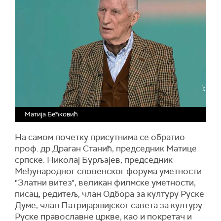
Матија Бећковић
На самом почетку присутнима се обратио
проф. др Драган Станић, председник Матице
српске. Николај Бурљајев, председник
Међународног словенског форума уметности
"Златни витез", великан филмске уметности,
писац, редитељ, члан Одбора за културу Руске
Думе, члан Патријаршијског савета за културу
Руске православне цркве, као и покретач и