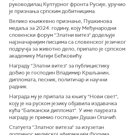
руководилац Културног фронта Русије, уручио
је признања српским добитницима.
Велико књижевно признање, Пушкинова
медаља за 2024. годину, коју Међународни
словенски форум "Златни витез" додељује
најзначајнијим писцима са словенског језичког
подручја за животно дело, припало је српском
академику Матији Бећковићу.
Награду "Златни витез" за публицистику
добио је господин Владимир Кршљанин,
дипломата, песник, политичар и научни
радник.
Награда му је припала за књигу "Нови свет",
коју је на руском језику објавила издавачка
кућа "Балкански дипломат". У име лауреата
награду је примио господин Душан Опачић.
Статуета "Златног витеза" за изузетан
допринос медијској афирмацији Форума