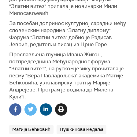
"Златни витез" припала је новинарки Мили
Милосављевић.
За посебан допринос културној сарадњи међу
словенским народима "Златну диплому"
Форума "Златни витез" добио је Радисав
Јеврић, редитељ и писац из Црне Горе.
Прослављена глумица Ивана Жигон,
потпредседница Међународног форума
"Златни витез", на руском језику прочитала је
песму "Вера Павладољска",академика Матије
Бећковића, уз клавирску пратњу Марије
Андрејеве. Програм је водила др Милена
Кулић.
Матија Бећковић
Пушкинова медаља