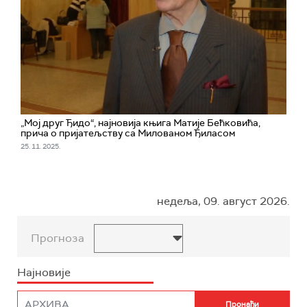
„Мој друг Ђидо“, најновија књига Матије Бећковића,
прича о пријатељству са Милованом Ђиласом
25. 11. 2025.
недеља, 09. август 2026.
Прогноза
Најновије