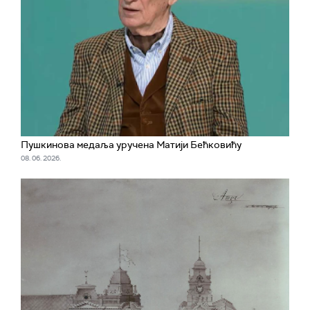
Пушкинова медаља уручена Матији Бећковићу
08. 06. 2026.