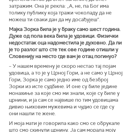
затражим. Она је рекла: „А, не, па Бог има
толику публику која тражи чоколаду да не
можеш ти сваки дан да му досађујеш“.
Мајка Зорка била је у браку само шест година.
Дуже од пола века била је удовици. Физички
недостатак оца надоместила је духовно. Да ли
је то разлог што сте тек ове године отишли у
Словенију на место где вам је отац погинуо?
– У нашем времену је скоро нестао тај појам
удовица, а то је у Црној Гори, а не само у Црној
Гори, Зорка је само једно име од безброј
Зорки из исте судбине. И оне су биле једине
монахиње за које смо ми знали, које су биле у
црнини, и ја сам се највише по тим удовицама
дивио њиховим мужевима и чудио се где су
они нашли те жене.
И моја мати је говорила како смо се обрукале
што смо скинули црнину. Ја сам морала моју