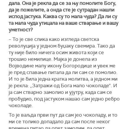
дала. Она је рекла да се за њу помолите Богу,
да је пожелите, а онда сте је сутрадан нашли
испод јастука. Каква су то мала чуда? Да ли су
та мала чуда утицала на ваше стварање и вашу
уметност?
– То је све слика како изгледа светска
револуција у једном буџаку свемира. Тако да
ту није било ничега осим живота који се
трошио немилице. Мајка је донела из
Војводине малу икону Богородице и увек ме
је пред спавање питала да ли сам се помолио.
И то је била једна кратка молитва, а једном ми
је рекла: „Затражи од Бога мало чоколаде“. И
ја сам стварно замолио и ујутру, када сам се
пробудио, под јастуком нашао сам једно ребро
чоколаде.
То је ваљда први пут да сам јео чоколаду, и то
ми се толико допадало да сам после неког
времена питао да опет замолим, да опет