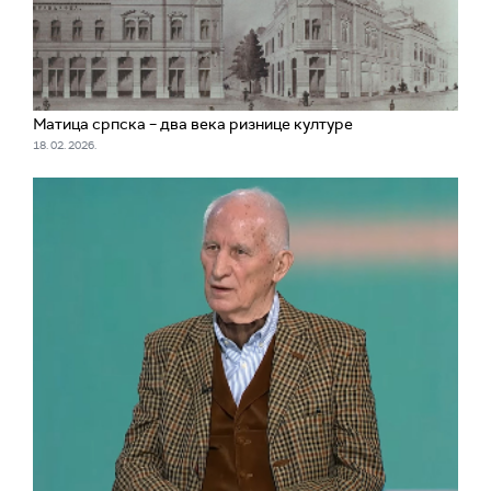
Матица српска – два века ризнице културе
18. 02. 2026.