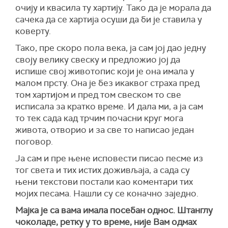
очију и квасила ту хартију. Тако да је морала да
сачека да се хартија осуши да би је ставила у
коверту.
Тако, пре скоро пола века, ја сам јој дао једну
своју велику свеску и предложио јој да
испише свој животопис који је она имала у
малом прсту. Она је без икаквог страха пред
том хартијом и пред том свеском то све
исписала за кратко време. И дала ми, а ја сам
то тек сада кад трчим почасни круг мога
живота, отворио и за све то написао један
поговор.
Ја сам и пре њене исповести писао песме из
тог света и тих истих доживљаја, а сада су
њени текстови постали као коментари тих
мојих песама. Нашли су се коначно заједно.
Мајка је са вама имала посебан однос. Штанглу
чоколаде, ретку у то време, није Вам одмах