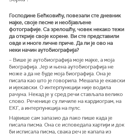
Господине Бећковићу, повезали сте дневник
мајке, своје песме и необјављене
фотографије. Са зрелошћу, човек некако тежи
да открије своје корене. Ви сте представили
овде и многе личне приче. Да ли је ово на
неки начин аутобиографија?
– Више је аутобиографија моје мајке, а моја
биографија. Јер и њена аутобиографија не
може а да не буде моја биографија. Она је
писала као што је говорила. Мешала је екавски
и ијекавски. О интерпункцији није водила
рачуна. Некад је у сред речи стављала велико
слово. Реченице су личиле на кардиограм, на
ЕКГ, а интерпункција на пулс.
Највише сам запазио да лако пише када је
писала писма. Она се исповедала хартији и док
би исписала писма, свака реч је капала из