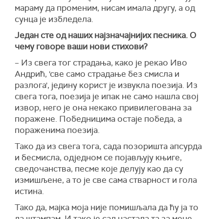
мараму да променим, нисам имала другу, а од
сунца је избледела.
Један сте од наших најзначајнијих песника. О
чему говоре ваши нови стихови?
– Из свега тог страдања, како је рекао Иво
Андрић, 'све само страдање без смисла и
разлога', једину корист је извукла поезија. Из
свега тога, поезија је ипак не само нашла свој
извор, него је она некако привилегована за
поражене. Победницима остаје победа, а
пораженима поезија.
Тако да из свега тога, сада позоришта апсурда
и бесмисла, одједном се појављују књиге,
сведочанства, песме које делују као да су
измишљене, а то је све сама стварност и гола
истина.
Тако да, мајка моја није помишљала да ћу ја то
да штампам. И тако је сад настала та за мене