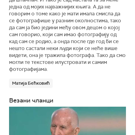
једна од мојих најважнијих књига. А да не
говорим о томе како је мати имала смисла да
се фотографише у разним околностима, тако
да сам ја био једини међу овом децом о којој
сам говорио, који сам имао фотографију од
кад сам се родио, а онда после где год би се
нешто састали неки људи који се неће више
видети, она је тражила фотографа. Тако да смо
могли те текстове илустровати и самим
фотографијама.
Матија Бећковић
Везани чланци