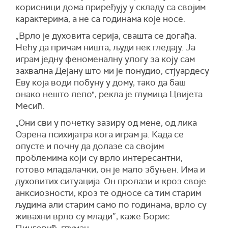
корисници дома приређују у складу са својим
карактерима, а не са годинама које носе.
„Врло је духовита серија, свашта се догађа.
Нећу да причам ништа, људи нек гледају. Ја
играм једну феноменалну улогу за коју сам
захвална Дејану што ми је понудио, стјуардесу
Еву која води побуну у дому, тако да баш
онако нешто лепо", рекла је глумица Цвијета
Месић.
„Они сви у почетку зазиру од мене, од лика
Озрена психијатра кога играм ја. Када се
опусте и почну да долазе са својим
проблемима који су врло интересантни,
готово младалачки, он је мало збуњен. Има и
духовитих ситуација. Он пролази и кроз своје
анксиозности, кроз те односе са тим старим
људима али старим само по годинама, врло су
живахни врло су млади”, каже Борис