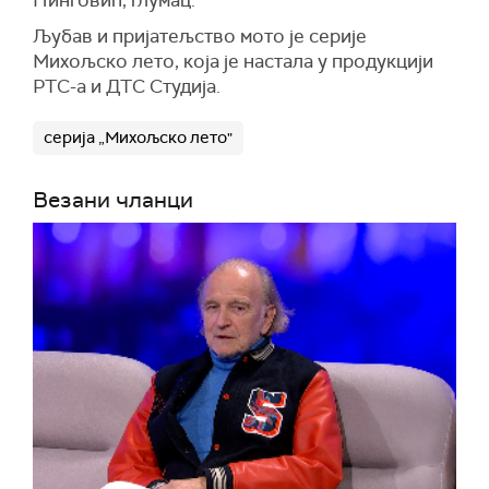
Пинговић, глумац.
Љубав и пријатељство мото је серије
Михољско лето, која је настала у продукцији
РТС-а и ДТС Студија.
серија „Михољско лето"
Везани чланци