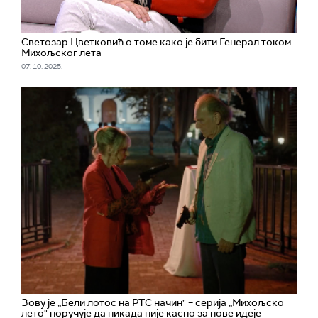
Светозар Цветковић о томе како је бити Генерал током
Михољског лета
07. 10. 2025.
Зову је „Бели лотос на РТС начин" – серија „Михољско
лето" поручује да никада није касно за нове идеје