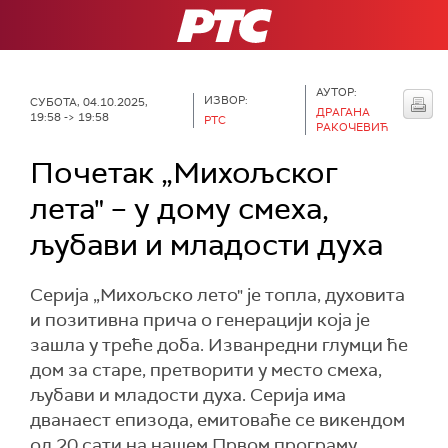
РТС
АУТОР:
ИЗВОР:
СУБОТА, 04.10.2025,
ДРАГАНА
19:58 -> 19:58
РТС
РАКОЧЕВИЋ
Почетак „Михољског
лета" – у дому смеха,
љубави и младости духа
Серија „Михољско лето" је топла, духовита
и позитивна прича о генерацији која је
зашла у треће доба. Изванредни глумци ће
дом за старе, претворити у место смеха,
љубави и младости духа. Серија има
дванаест епизода, емитоваће се викендом
од 20 сати на нашем Првом програму.