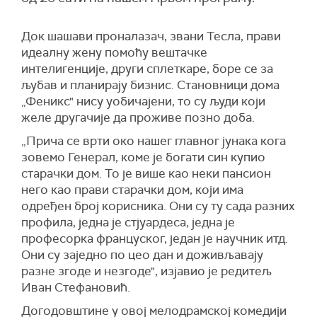
Док шашави проналазач, звани Тесла, прави
идеалну жену помоћу вештачке
интелигенције, други сплеткаре, боре се за
љубав и планирају бизнис. Становници дома
„Феникс" нису уобичајени, то су људи који
желе другачије да проживе позно доба.
„Прича се врти око нашег главног јунака кога
зовемо Генерал, коме је богати син купио
старачки дом. То је више као неки пансион
него као прави старачки дом, који има
одређен број корисника. Они су ту сада разних
профила, једна је стјуардеса, једна је
професорка француског, један је научник итд.
Они су заједно по цео дан и доживљавају
разне згоде и незгоде", изјавио је редитељ
Иван Стефановић.
Догодовштине у овој мелодрамској комедији