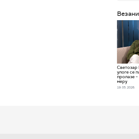
Везани
Светозар 
улоге се п
пролазе – 
меру
19. 05. 2026.