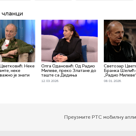
 чланци
Цветковић: Неке
Олга Одановић: Од Радио
Светозар Цвет
амте, неке
Милеве, преко Златане до
Бранка Шелић 
важно је знати
таште са Дедиња
„Радио Милеве
12. 03. 2026.
08. 01. 2026.
Преузмите РТС мобилну апли