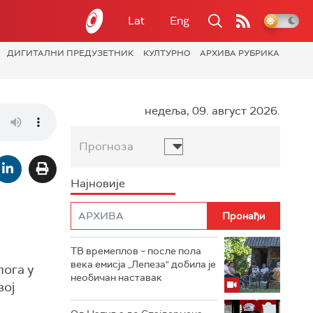
Lat
Eng
ДИГИТАЛНИ ПРЕДУЗЕТНИК
КУЛТУРНО
АРХИВА РУБРИКА
недеља, 09. август 2026.
Прогноза
Најновије
ТВ времеплов – после пола
века емисја „Лепеза" добила је
лога у
необичан наставак
вој