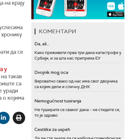
а на крају
е
 успесима
КОМЕНТАРИ
у хронику
Da, ali...
ати да се
Како преживети прва три дана катастрофе у
Србији, и за шта нас припрема ЕУ
а у
Dvojnik mog oca
 на такав
Вероватно свако од нас има свог двојника
риште са
са којим дели и сличну ДНК
е уради
а о којима
Nemogućnost tusiranja
Не туширате се сваког дана – не стидите се,
то је здраво
Cestitke za uspeh
Да ли сте знали да се најбоље грамофонске