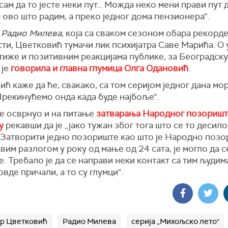
сам да то јесте неки пут… Можда неко мени прави пут д
ово што радим, а преко једног дома пензионера“.
и
Радио Милева
, која са сваком сезоном обара рекорд
ти, Цветковић тумачи лик психијатра Саве Марића. О
тиже и позитивним реакцијама публике, за Београдск
 је
говорила и главна глумица Олга Одановић
.
ћ каже да ће, свакако, са том серијом једног дана мор
Прекинућемо онда када буде најбоље“.
се осврнуо и на питање
затварања Народног позоришт
у
рекавши да је „јако тужан због тога што се то десило
 „Затворити једно позориште као што је Народно позо
вим разлогом у року од мање од 24 сата, је могло да с
е. Требало је да се направи неки контакт са тим људим
овде причали, а то су глумци“.
р Цветковић
Радио Милева
серија „Михољско лето"