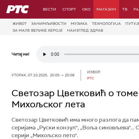
РТС
ВЕСТИ
СПОРТ
OKO
МАГАЗИН
ТВ
Р
ЖИВОТ
ЗАНИМЉИВОСТИ
МУЗИКА
ТЕХНОЛОГИЈA
ПУТУЈ
ЗА МАЛЕ ВЕЛИКЕ ХЕРОЈЕ
НАИЗГЛЕД ЗДРАВ
Читај ми!
ИЗВОР:
УТОРАК, 07.10.2025, 20:05 -> 20:08
РТС
Светозар Цветковић о томе 
Михољског лета
Светозар Цветковић има много разлога да пам
серијама „Руски конзул", „Воља синовљева"...
серији „Михољско лето".