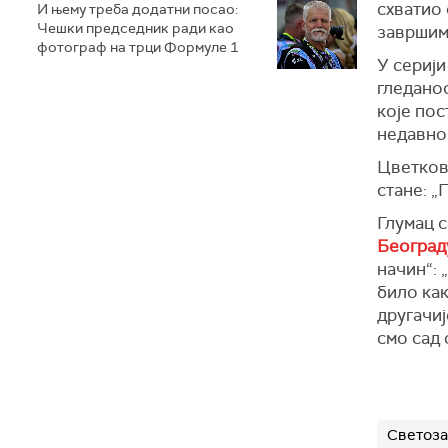
схватио 
И њему треба додатни посао:
Чешки председник ради као
завршим 
фотограф на трци Формуле 1
У сериј
гледанос
које пос
недавно
Цветкови
стане: „
Глумац 
Београд
начин“:
било как
другачиј
смо сад 
Светоза