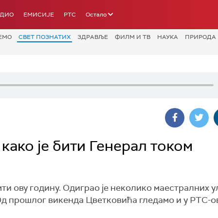
АДИО
ЕМИСИЈЕ
РТС
Остало
ЕМО
СВЕТ ПОЗНАТИХ
ЗДРАВЉЕ
ФИЛМ И ТВ
НАУКА
ПРИРОДА
како је бити Генерал током
ти ову годину. Одиграо је неколико маестралних у
 Од прошлог викенда Цветковића гледамо и у РТС-о