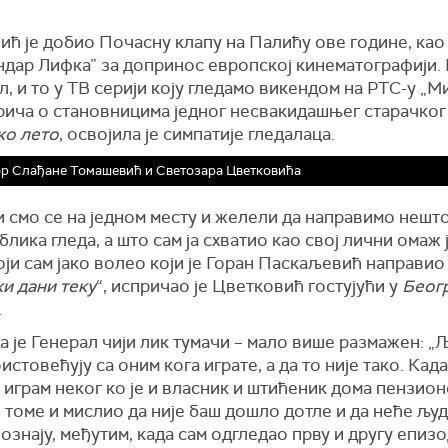
ћ је добио Почасну клапу на Палићу ове године, као 
ндар Лифка” за допринос европској кинематографији. 
л, и то у ТВ серији коју гледамо викендом на РТС-у „
рича о становницима једног несвакидашњег старачког
о лето
, освојила је симпатије гледалаца.
р Слађане Томашевић и Светозара Цветковића
 смо се на једном месту и желели да направимо нешт
блика гледа, а што сам ја схватио као свој лични омаж
ји сам јако волео који је Горан Паскаљевић направио
и дани теку
“, испричао је Цветковић гостујући у
Беог
.
а је Генерал чији лик тумачи – мало више размажен: „
истовећују са оним кога играте, а да то није тако. Када
 играм неког ко је и власник и штићеник дома пензионе
 томе и мислио да није баш дошло дотле и да неће људ
ознају, међутим, када сам одгледао прву и другу епиз