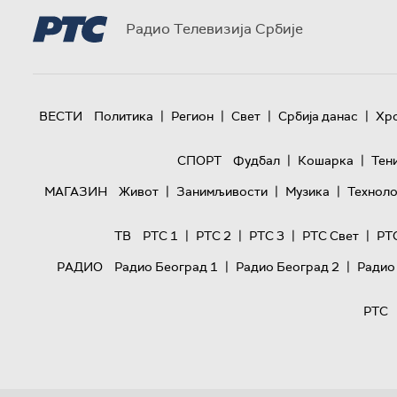
Радио Телевизија Србије
|
|
|
|
ВЕСТИ
Политика
Регион
Свет
Србија данас
Хр
|
|
СПОРТ
Фудбал
Кошарка
Тен
|
|
|
МАГАЗИН
Живот
Занимљивости
Музика
Техноло
|
|
|
|
ТВ
РТС 1
РТС 2
РТС 3
РТС Свет
РТ
|
|
РАДИО
Радио Београд 1
Радио Београд 2
Радио
РТС