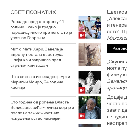
СВЕТ ПОЗНАТИХ
Цветкови
„Алекса
Роналдо пред олтаром у 41.
и генера
години – како је градио
лето". П
породицу много пре него што је
Михољск
упознао Георгину
Разгово
Мит о Мати Хари: Завела је
Европу, постала двострука
шпијунка и завршила пред
„Скупили
стрељачким водом
могла пу
филму ко
Шта се зна о изненадној смрти
Земаљск
Мерилин Монро, 64 године
хроници
касније
Додаје д
Сто година од рођења Власте
често по
Велисављевића – глумца који је и
звали да
после најтежих животних
се чудио
искушења остао насмејан
нас преп