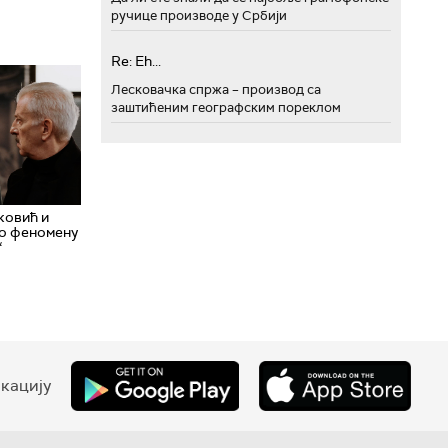
ручице производе у Србији
Re: Eh...
Лесковачка спржа – производ са
заштићеним географским пореклом
ковић и
о феномену
“
кацију