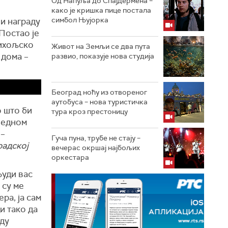
Од Напуља до Спајдермена –
како је кришка пице постала
симбол Њујорка
и награду
Постао је
Михољско
Живот на Земљи се два пута
 дома –
развио, показује нова студија
Београд ноћу из отвореног
аутобуса – нова туристичка
о што би
тура кроз престоницу
 једном
 –
Гуча пуна, трубе не стају –
радској
вечерас окршај најбољих
оркестара
Људи вас
 су ме
ра, ја сам
и тако да
оду