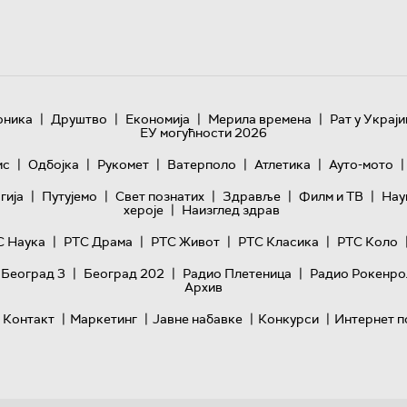
|
|
|
|
оника
Друштво
Економија
Мерила времена
Рат у Украји
ЕУ могућности 2026
|
|
|
|
|
|
ис
Одбојка
Рукомет
Ватерполо
Атлетика
Ауто-мото
|
|
|
|
|
гијa
Путујемо
Свет познатих
Здравље
Филм и ТВ
Нау
|
хероје
Наизглед здрав
|
|
|
|
С Наука
РТС Драма
РТС Живот
РТС Класика
РТС Коло
|
|
|
 Београд 3
Београд 202
Радио Плетеница
Радио Рокенро
Архив
|
|
|
|
Контакт
Маркетинг
Јавне набавке
Конкурси
Интернет п