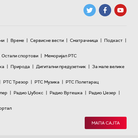
|
|
|
|
|
ни
Време
Сервисне вести
Сматрачница
Подкаст
|
Остали спортови
Меморијал РТС
|
|
|
ка
Природа
Дигитални предузетник
За мале велике
|
|
|
РТС Трезор
РТС Музика
РТС Полетарац
|
|
|
|
лер
Радио Џубокс
Радио Вртешка
Радио Џезер
ортал
МАПА САЈТА