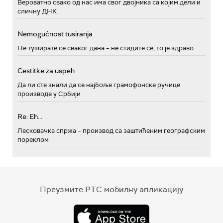
Вероватно свако од нас има свог двојника са којим дели и
сличну ДНК
Nemogućnost tusiranja
Не туширате се сваког дана – не стидите се, то је здраво
Cestitke za uspeh
Да ли сте знали да се најбоље грамофонске ручице
производе у Србији
Re: Eh...
Лесковачка спржа – производ са заштићеним географским
пореклом
Преузмите РТС мобилну апликацију