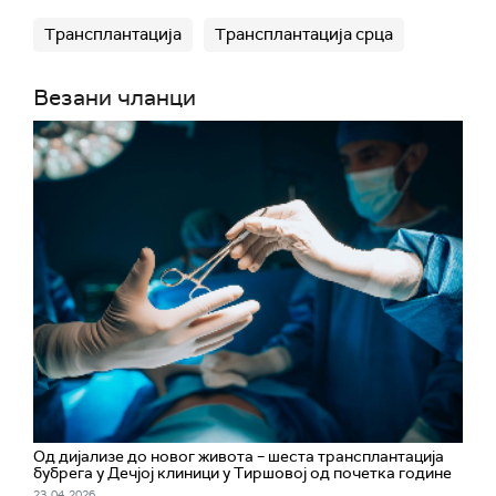
Трансплантација
Трансплантација срца
Везани чланци
Од дијализе до новог живота – шеста трансплантација
бубрега у Дечјој клиници у Тиршовој од почетка године
23. 04. 2026.