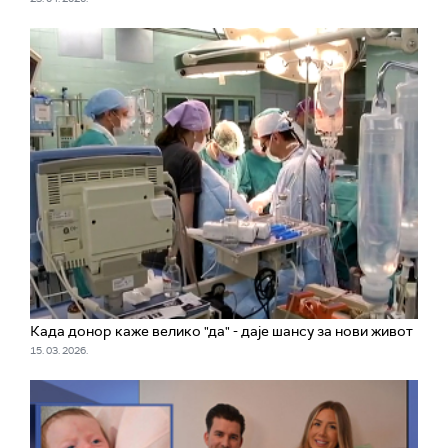
Када донор каже велико "да" - даје шансу за нови живот
15. 03. 2026.