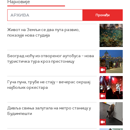
Најновије
Живот на Земљи се два пута развио,
показује нова студија
Београд ноћу из отвореног аутобуса – нова
туристичка тура кроз престоницу
Гуча пуна, трубе не стају – вечерас окршај
најбољих оркестара
Дивља свиња залутала на метро станицу у
Будимпешти