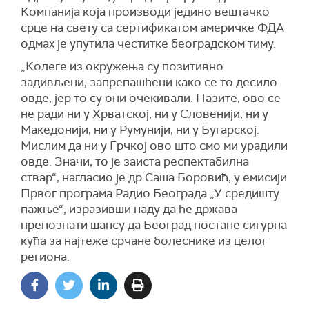
Компанија која производи једино вештачко
срце на свету са сертификатом америчке ФДА
одмах је упутила честитке београдском тиму.
„Колеге из окружења су позитивно
задивљени, запрепашћени како се то десило
овде, јер то су они очекивали. Пазите, ово се
не ради ни у Хрватској, ни у Словенији, ни у
Македонији, ни у Румунији, ни у Бугарској.
Мислим да ни у Грчкој ово што смо ми урадили
овде. Значи, то је заиста респектабилна
ствар“, нагласио је др Саша Боровић, у емисији
Првог програма Радио Београда „У средишту
пажње“, изразивши наду да ће држава
препознати шансу да Београд постане сигурна
кућа за најтеже срчане болеснике из целог
региона.