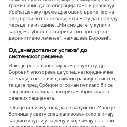
тражи начин да се операција тамо и реализује.
Уређај дечаку пружа драгоцено време, јер на
овој врсти потпоре пацијенти могу да проведу
месеце, па и године. „Ми смо детету купили
карту, могућност, отворили смо прозор за
дефинитивно лечење“, наглашава Боровић.
Од „анегдоталног успеха“ до
системског решења
Иако је реч о вансеријском резултату, др
Боровић упозорава да успешна појединачна
операција не значи да имамо развијен систем,
те да је пред Србијом огроман пут како би се
направио стабилан алгоритам збрињавања
оваквих пацијената.
„Ово је велики успех, да се разумемо. Мало је
болница у свету специјализованих које имају
кардиохирургију за децу и које имају програм