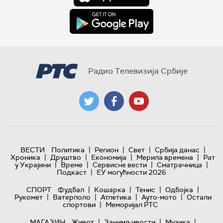
Радио Телевизија Србије
|
|
|
|
ВЕСТИ
Политика
Регион
Свет
Србија данас
|
|
|
|
Хроника
Друштво
Економија
Мерила времена
Рат
|
|
|
|
у Украјини
Време
Сервисне вести
Сматрачница
|
Подкаст
ЕУ могућности 2026
|
|
|
|
СПОРТ
Фудбал
Кошарка
Тенис
Одбојка
|
|
|
|
Рукомет
Ватерполо
Атлетика
Ауто-мото
Остали
|
спортови
Меморијал РТС
|
|
|
МАГАЗИН
Живот
Занимљивости
Музика