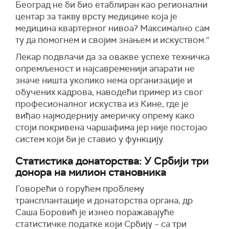
Београд не би био етаблиран као регионални
центар за такву врсту медицине која је
медицина квартерног нивоа? Максимално сам
ту да помогнем и својим знањем и искуством.“
Лекар подвлачи да за овакве успехе техничка
опремљеност и најсавременији апарати не
значе ништа уколико нема организације и
обучених кадрова, наводећи пример из свог
професионалног искуства из Кине, где је
виђао најмодернију америчку опрему како
стоји покривена чаршафима јер није постојао
систем који би је ставио у функцију.
Статистика донаторства: У Србији три
донора на милион становника
Говорећи о горућем проблему
трансплантације и донаторства органа, др
Саша Боровић је изнео поражавајуће
статистичке податке који Србију – са три