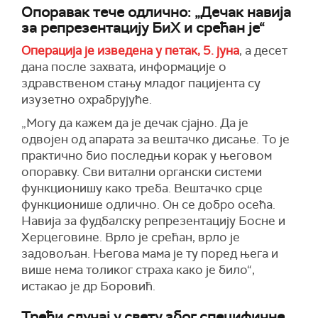
Опоравак тече одлично: „Дечак навија
за репрезентацију БиХ и срећан је“
Операција је изведена у петак, 5. јуна
, а десет
дана после захвата, информације о
здравственом стању младог пацијента су
изузетно охрабрујуће.
„Могу да кажем да је дечак сјајно. Да је
одвојен од апарата за вештачко дисање. То је
практично био последњи корак у његовом
опоравку. Сви витални органски системи
функционишу како треба. Вештачко срце
функционише одлично. Он се добро осећа.
Навија за фудбалску репрезентацију Босне и
Херцеговине. Врло је срећан, врло је
задовољан. Његова мама је ту поред њега и
више нема толиког страха како је било“,
истакао је др Боровић.
Трећи случај у свету због специфичне