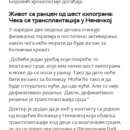
Боровић хронологије догађаја.
Живот са ранцем од шест килограма:
Чека се трансплантација у Немачкој
У наредне две недеље дечака очекује
физикална терапија и постепено активирање,
након чега неће морати да буде везан за
болнички кревет.
„Добиће један уређај који покреће то
вештачко срце, које има неких шест килограма
и може да се носи у ранцу. Тако да дете неће
бити везано за болницу. Моћи ће тако и да
буде отпуштено кући, да оде кући. Али то није
дефинитивно решење. Дакле, дефинитивно
решење је трансплантација срца.“
Доктор је додао да је већ у контакту са једном
од водећих болница у Немачкој која обавља
трансплантације код деце са вештачким срцем,
те да се преко институција у Федерацији БиХ