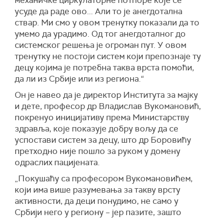
механичке циркулаторне потпоре које се
усуде да раде ово... Али то је анегдотална
ствар. Ми смо у овом тренутку показали да то
умемо да урадимо. Од тог анегдоталног до
системског решења је огроман пут. У овом
тренутку не постоји систем који препознаје ту
децу којима је потребна таква врста помоћи,
да ли из Србије или из региона.“
Он је навео да је директор Института за мајку
и дете, професор др Владислав Вукомановић,
покренуо иницијативу према Министарству
здравља, које показује добру вољу да се
успостави систем за децу, што др Боровићу
претходно није пошло за руком у домену
одраслих пацијената.
„Покушаћу са професором Вукомановићем,
који има више разумевања за такву врсту
активности, да деци понудимо, не само у
Србији него у региону – јер пазите, зашто