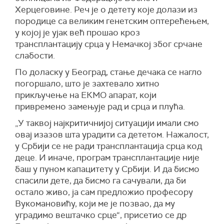
Херцеговине. Реч је о детету које долази из
породице са великим генетским оптерећењем,
у којој је ујак већ прошао кроз
трансплантацију срца у Немачкој због срчане
слабости.
По доласку у Београд, стање дечака се нагло
погоршало, што је захтевало хитно
прикључење на ЕКМО апарат, који
привремено замењује рад и срца и плућа.
„У таквој најкритичнијој ситуацији имали смо
овај изазов шта урадити са дететом. Нажалост,
у Србији се не ради трансплантација срца код
деце. И иначе, програм трансплантације није
баш у пуном капацитету у Србији. И да бисмо
спасили дете, да бисмо га сачували, да би
остало живо, ја сам предложио професору
Вукомановићу, који ме је позвао, да му
уградимо вештачко срце“, присетио се др