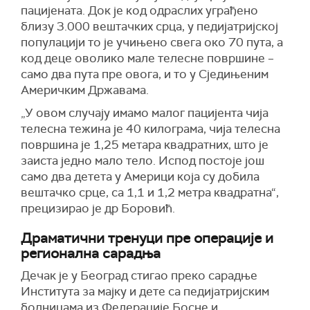
пацијената. Док је код одраслих уграђено
близу 3.000 вештачких срца, у педијатријској
популацији то је учињено свега око 70 пута, а
код деце оволико мале телесне површине –
само два пута пре овога, и то у Сједињеним
Америчким Државама.
„У овом случају имамо малог пацијента чија
телесна тежина је 40 килограма, чија телесна
површина је 1,25 метара квадратних, што је
заиста једно мало тело. Испод постоје још
само два детета у Америци која су добила
вештачко срце, са 1,1 и 1,2 метра квадратна“,
прецизирао је др Боровић.
Драматични тренуци пре операције и
регионална сарадња
Дечак је у Београд стигао преко сарадње
Института за мајку и дете са педијатријским
болницама из Федерације Босне и