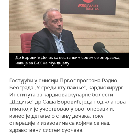
Др Боровић: Дечак са вештачким срцем се опоравља,
навија за БиХ на Мундијалу
Гостујући у емисији Првог програма Радио
Београда „У средишту пажње“, кардиохирург
Института за кардиоваскуларне болести
„Дедиње“ др Саша Боровић, један од чланова
тима који је учествовао у овој операцији,
изнео је детаље о стању дечака, току
операције и изазовима са којима се наш
здравствени систем суочава.