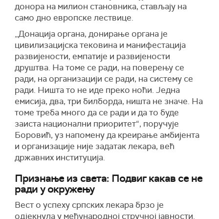
донора на милион становника, стављају на
само дно европске лествице.
„Донација органа, донирање органа је
цивилизацијска тековина и манифестација
развијености, емпатије и развијености
друштва. На томе се ради, на поверењу се
ради, на организацији се ради, на систему се
ради. Ништа то не иде преко ноћи. Једна
емисија, два, три билборда, ништа не значе. На
томе треба много да се ради и да то буде
заиста национални приоритет“, поручује
Боровић, уз напомену да креирање амбијента
и организације није задатак лекара, већ
државних институција.
Признање из света: Подвиг какав се не
ради у окружењу
Вест о успеху српских лекара брзо је
одјекнула у међународној стручној јавности.