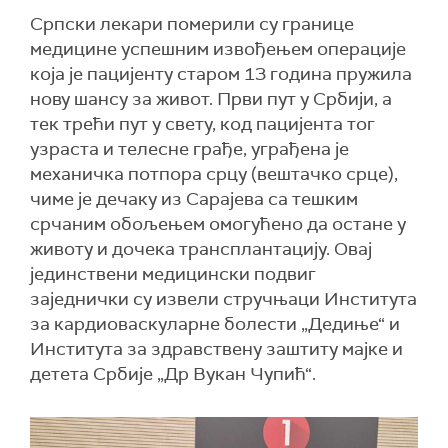
Српски лекари померили су границе
медицине успешним извођењем операције
која је пацијенту старом 13 година пружила
нову шансу за живот. Први пут у Србији, а
тек трећи пут у свету, код пацијента тог
узраста и телесне грађе, уграђена је
механичка потпора срцу (вештачко срце),
чиме је дечаку из Сарајева са тешким
срчаним обољењем омогућено да остане у
животу и дочека трансплантацију. Овај
јединствени медицински подвиг
заједнички су извели стручњаци Института
за кардиоваскуларне болести „Дедиње“ и
Института за здравствену заштиту мајке и
детета Србије „Др Вукан Чупић“.