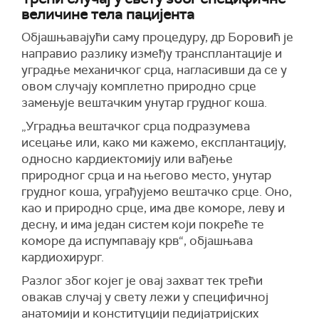
величине тела пацијента
Објашњавајући саму процедуру, др Боровић је
направио разлику између трансплантације и
уградње механичког срца, нагласивши да се у
овом случају комплетно природно срце
замењује вештачким унутар грудног коша.
„Уградња вештачког срца подразумева
исецање или, како ми кажемо, експлантацију,
односно кардиектомију или вађење
природног срца и на његово место, унутар
грудног коша, уграђујемо вештачко срце. Оно,
као и природно срце, има две коморе, леву и
десну, и има један систем који покреће те
коморе да испумпавају крв“, објашњава
кардиохирург.
Разлог због којег је овај захват тек трећи
овакав случај у свету лежи у специфичној
анатомији и конституцији педијатријских