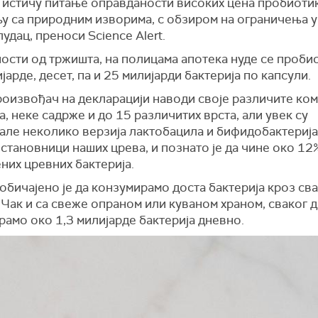
 истичу питање оправданости високих цена пробиотик
у са природним изворима, с обзиром на ограничења у
удац, преноси Science Alert.
ости од тржишта, на полицама апотека нуде се проби
јарде, десет, па и 25 милијарди бактерија по капсули.
роизвођач на декларацији наводи своје различите ко
а, неке садрже и до 15 различитих врста, али увек су
але неколико верзија лактобацила и бифидобактерија
становници наших црева, и познато је да чине око 12
них цревних бактерија.
обичајено је да конзумирамо доста бактерија кроз св
 Чак и са свеже опраном или куваном храном, сваког 
амо око 1,3 милијарде бактерија дневно.