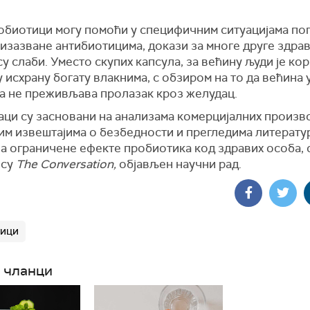
обиотици могу помоћи у специфичним ситуацијама по
 изазване антибиотицима, докази за многе друге здра
у слаби. Уместо скупих капсула, за већину људи је ко
у исхрану богату влакнима, с обзиром на то да већина 
ја не преживљава пролазак кроз желудац.
аци су засновани на анализама комерцијалних произв
им извештајима о безбедности и прегледима литератур
на ограничене ефекте пробиотика код здравих особа, о
ису
The Conversation,
објављен научни рад.
тици
 чланци