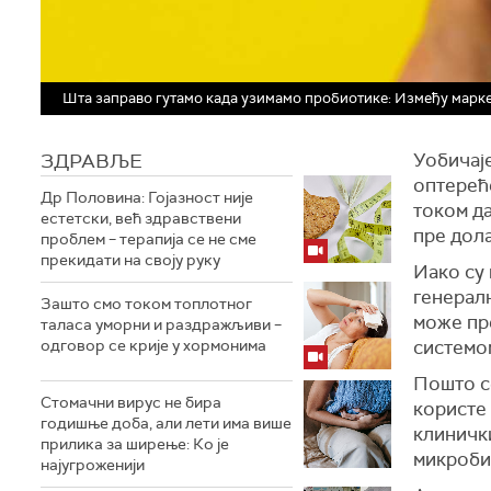
Шта заправо гутамо када узимамо пробиотике: Између мар
ЗДРАВЉЕ
Уобичаје
оптерећ
Др Половина: Гојазност није
током д
естетски, већ здравствени
пре дола
проблем – терапија се не сме
прекидати на своју руку
Иако су 
генералн
Зашто смо током топлотног
може пр
таласа уморни и раздражљиви –
одговор се крије у хормонима
системо
Пошто с
Стомачни вирус не бира
користе
годишње доба, али лети има више
клиничк
прилика за ширење: Ко је
микроби 
најугроженији