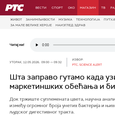
РТС
ВЕСТИ
СПОРТ
OKO
МАГАЗИН
ТВ
Р
ЖИВОТ
ЗАНИМЉИВОСТИ
МУЗИКА
ТЕХНОЛОГИЈA
ПУТУЈ
ЗА МАЛЕ ВЕЛИКЕ ХЕРОЈЕ
НАИЗГЛЕД ЗДРАВ
Читај ми!
ИЗВОР:
УТОРАК, 12.05.2026, 09:00 -> 09:32
РТС, SCIENCE ALERT
Шта заправо гутамо када у
маркетиншких обећања и б
Док тржиште суплемената цвета, научна анал
између огромног броја унетих бактерија и њи
људског дигестивног тракта.