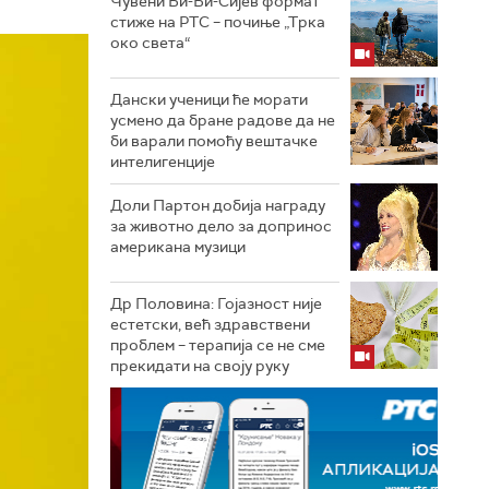
Чувени Би-Би-Сијев формат
стиже на РТС – почиње „Трка
око света“
Дански ученици ће морати
усмено да бране радове да не
би варали помоћу вештачке
интелигенције
Доли Партон добија награду
за животно дело за допринос
американа музици
Др Половина: Гојазност није
естетски, већ здравствени
проблем – терапија се не сме
прекидати на своју руку