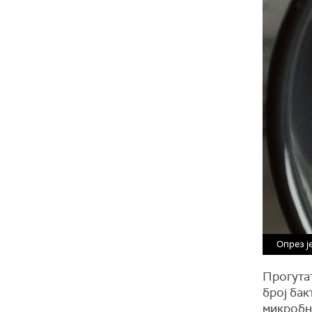
Опрез ј
Прогутат
број бак
микробн