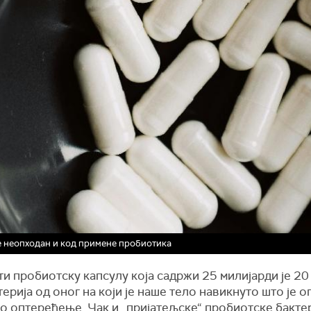
е неопходан и код примене пробиотика
и пробиотску капсулу која садржи 25 милијарди је 20
терија од оног на који је наше тело навикнуто што је 
о оптерећење. Чак и „пријатељске“ пробиотске бактер