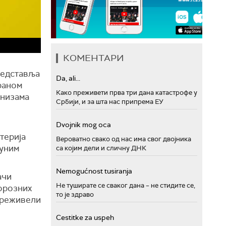
КОМЕНТАРИ
представља
Da, ali...
раном
Како преживети прва три дана катастрофе у
анизама
Србији, и за шта нас припрема ЕУ
Dvojnik mog oca
терија
Вероватно свако од нас има свог двојника
муним
са којим дели и сличну ДНК
Nemogućnost tusiranja
ачи
Не туширате се сваког дана – не стидите се,
орозних
то је здраво
 преживели
Cestitke za uspeh