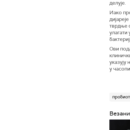
делује.
Иако пр
дијареје
тврдње с
улагати 
бактери
Ови п
од
клиничк
указују 
у часоп
пробио
Везани