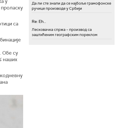
а у
Да ли сте знали да се најбоље грамофонске
 проласку
ручице производе у Србији
Re: Eh...
отици са
Лесковачка спржа – производ са
заштићеним географским пореклом
мбинације
. Обе су
% наших
акодневну
дана