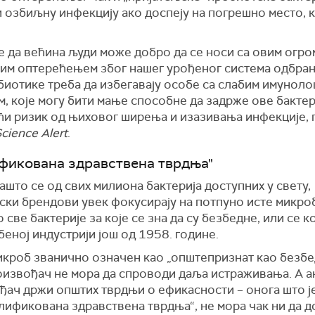
 озбиљну инфекцију ако доспеју на погрешно место, к
.
е да већина људи може добро да се носи са овим огр
им оптерећењем због нашег урођеног система одбран
биотике треба да избегавају особе са слабим имунол
, које могу бити мање способне да задрже ове бактер
ећи ризик од њиховог ширења и изазивања инфекције,
cience Alert
.
фикована здравствена тврдња"
ашто се од свих милиона бактерија доступних у свету,
ки брендови увек фокусирају на потпуно исте микробе
о све бактерије за које се зна да су безбедне, или се к
еној индустрији још од 1958. године.
икроб званично означен као „општепризнат као безбе
оизвођач не мора да спроводи даља истраживања. А а
ђач држи општих тврдњи о ефикасности – онога што ј
лификована здравствена тврдња“, не мора чак ни да д