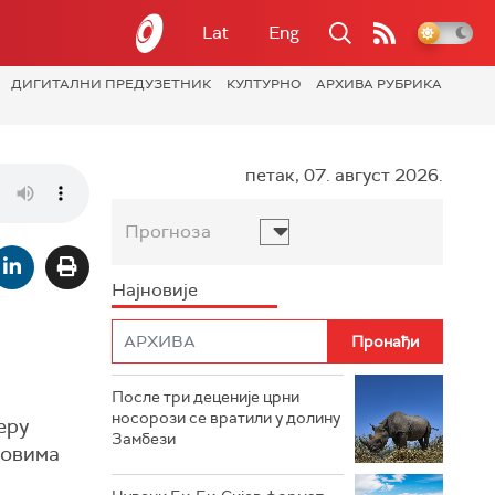
Lat
Eng
ДИГИТАЛНИ ПРЕДУЗЕТНИК
КУЛТУРНО
АРХИВА РУБРИКА
петак, 07. август 2026.
Прогноза
Најновије
После три деценије црни
носорози се вратили у долину
еру
Замбези
ловима