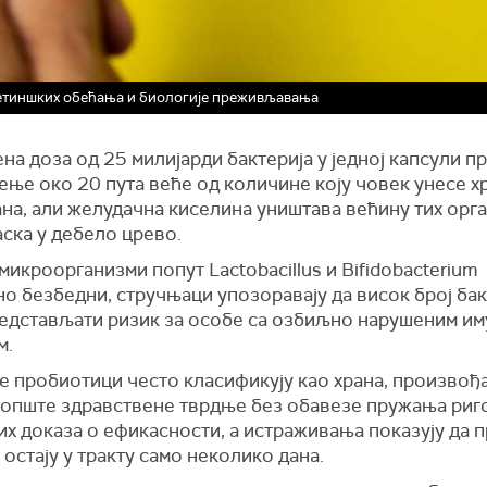
кетиншких обећања и биологије преживљавања
на доза од 25 милијарди бактерија у једној капсули 
ење око 20 пута веће од количине коју човек унесе х
ана, али желудачна киселина уништава већину тих орг
ска у дебело црево.
микроорганизми попут Lactobacillus и Bifidobacterium
о безбедни, стручњаци упозоравају да висок број бак
едстављати ризик за особе са озбиљно нарушеним и
м.
е пробиотици често класификују као храна, произвођ
 опште здравствене тврдње без обавезе пружања риг
их доказа о ефикасности, а истраживања показују да
остају у тракту само неколико дана.