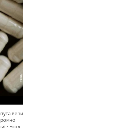
 пута већи
огромно
ије могу