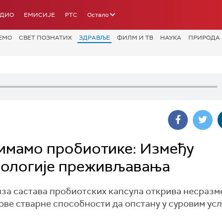
АДИО
ЕМИСИЈЕ
РТС
Остало
ЕМО
СВЕТ ПОЗНАТИХ
ЗДРАВЉЕ
ФИЛМ И ТВ
НАУКА
ПРИРОДА
зимамо пробиотике: Између
иологије преживљавања
иза састава пробиотских капсула открива несразм
хове стварне способности да опстану у суровим ус