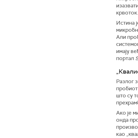
изазвати
крвоток
Истина ј
микробн
Али про
системом
имају в
портал
S
„Квали
Разлог з
пробиотс
што су т
прехрамб
Ако је м
онда пр
произво
као „ква