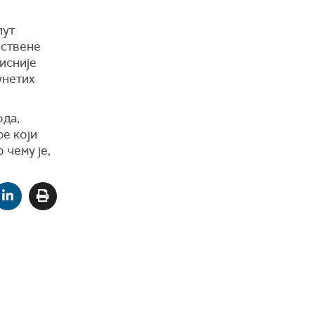
пут
вствене
рисније
унетих
ода,
е који
 чему је,