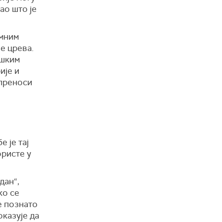
ао што је
омним
е црева.
ошким
ије и
 преноси
 је тај
ористе у
дан“,
ко се
е познато
оказује да