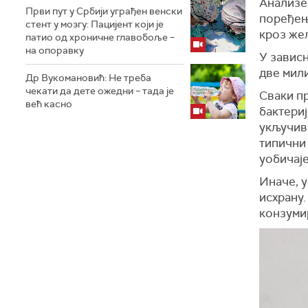
Анализе
Први пут у Србији уграђен венски
поређењ
стент у мозгу: Пацијент који је
кроз жел
патио од хроничне главобоље –
на опоравку
У зависн
две мили
Др Вукомановић: Не треба
чекати да дете ожедни – тада је
Сваки п
већ касно
бактериј
укључив
типични 
уобичаје
Иначе, у
исхрану.
конзумир