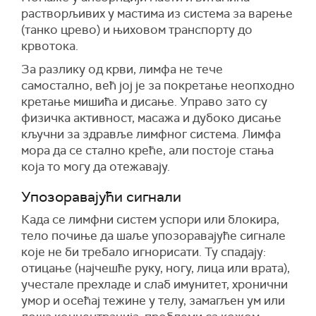
растворљивих у мастима из система за варење
(танко црево) и њиховом транспорту до
крвотока.
За разлику од крви, лимфа не тече
самостално, већ јој је за покретање неопходно
кретање мишића и дисање. Управо зато су
физичка активност, масажа и дубоко дисање
кључни за здравље лимфног система. Лимфа
мора да се стално креће, али постоје стања
која то могу да отежавају.
Упозоравајући сигнали
Када се лимфни систем успори или блокира,
тело почиње да шаље упозоравајуће сигнале
које не би требало игнорисати. Ту спадају:
отицање (најчешће руку, ногу, лица или врата),
учестале прехладе и слаб имунитет, хронични
умор и осећај тежине у телу, замагљен ум или