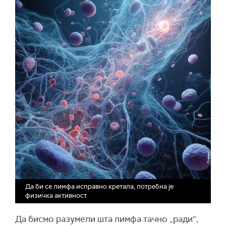
Да би се лимфа исправно кретала, потребна је
физичка активност
Да бисмо разумели шта лимфа тачно „ради“,