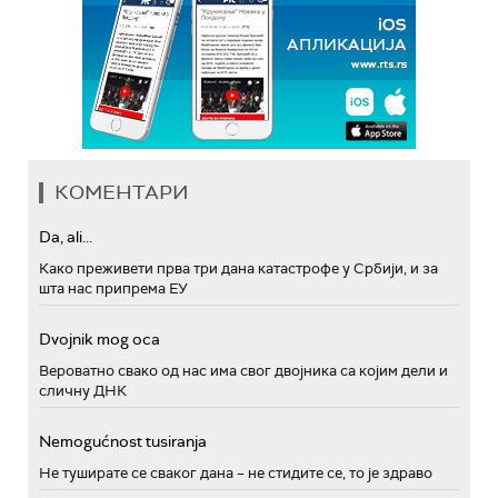
КОМЕНТАРИ
Da, ali...
Како преживети прва три дана катастрофе у Србији, и за
шта нас припрема ЕУ
Dvojnik mog oca
Вероватно свако од нас има свог двојника са којим дели и
сличну ДНК
Nemogućnost tusiranja
Не туширате се сваког дана – не стидите се, то је здраво