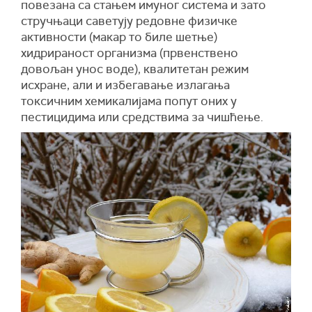
повезана са стањем имуног система и зато
стручњаци саветују редовне физичке
активности (макар то биле шетње)
хидрираност организма (првенствено
довољан унос воде), квалитетан режим
исхране, али и избегавање излагања
токсичним хемикалијама попут оних у
пестицидима или средствима за чишћење.