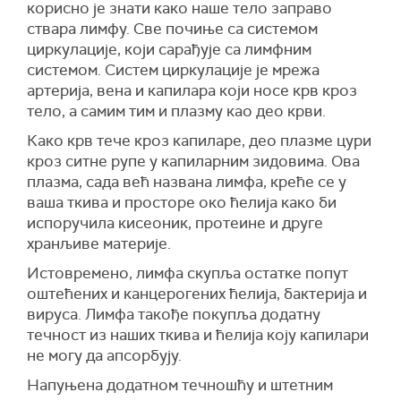
корисно је знати како наше тело заправо
ствара лимфу. Све почиње са системом
циркулације, који сарађује са лимфним
системом. Систем циркулације је мрежа
артерија, вена и капилара који носе крв кроз
тело, а самим тим и плазму као део крви.
Како крв тече кроз капиларе, део плазме цури
кроз ситне рупе у капиларним зидовима. Ова
плазма, сада већ названа лимфа, креће се у
ваша ткива и просторе око ћелија како би
испоручила кисеоник, протеине и друге
хранљиве материје.
Истовремено, лимфа скупља остатке попут
оштећених и канцерогених ћелија, бактерија и
вируса. Лимфа такође покупља додатну
течност из наших ткива и ћелија коју капилари
не могу да апсорбују.
Напуњена додатном течношћу и штетним