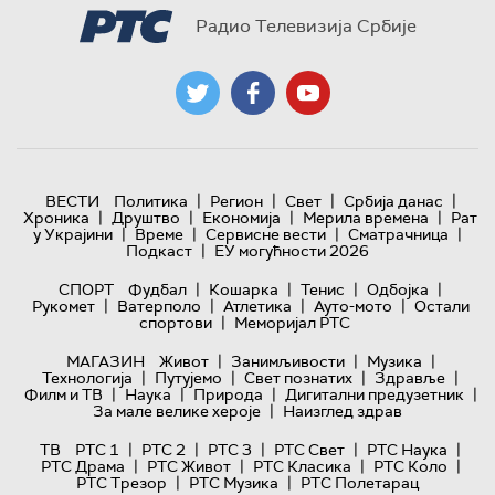
Радио Телевизија Србије
|
|
|
|
ВЕСТИ
Политика
Регион
Свет
Србија данас
|
|
|
|
Хроника
Друштво
Економија
Мерила времена
Рат
|
|
|
|
у Украјини
Време
Сервисне вести
Сматрачница
|
Подкаст
ЕУ могућности 2026
|
|
|
|
СПОРТ
Фудбал
Кошарка
Тенис
Одбојка
|
|
|
|
Рукомет
Ватерполо
Атлетика
Ауто-мото
Остали
|
спортови
Меморијал РТС
|
|
|
МАГАЗИН
Живот
Занимљивости
Музика
|
|
|
|
Технологијa
Путујемо
Свет познатих
Здравље
|
|
|
|
Филм и ТВ
Наука
Природа
Дигитални предузетник
|
За мале велике хероје
Наизглед здрав
|
|
|
|
|
ТВ
РТС 1
РТС 2
РТС 3
РТС Свет
РТС Наука
|
|
|
|
РТС Драма
РТС Живот
РТС Класика
РТС Коло
|
|
РТС Трезор
РТС Музика
РТС Полетарац