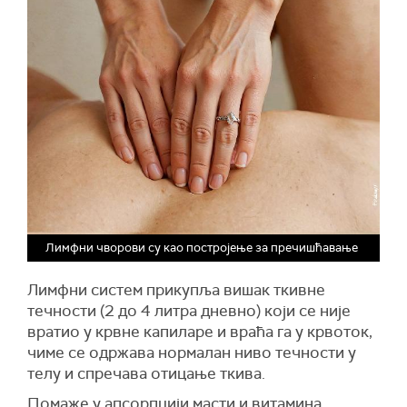
Лимфни чворови су као постројење за пречишћавање
Лимфни систем прикупља вишак ткивне
течности (2 до 4 литра дневно) који се није
вратио у крвне капиларе и враћа га у крвоток,
чиме се одржава нормалан ниво течности у
телу и спречава отицање ткива.
Помаже у апсорпцији масти и витамина