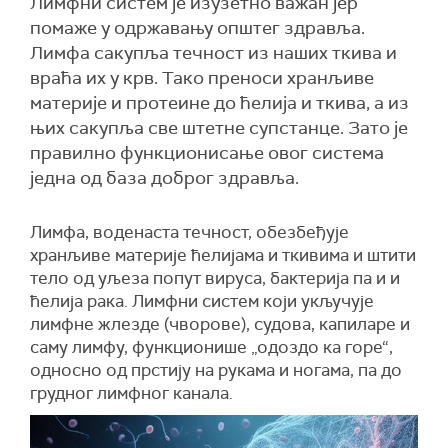
Лимфни систем је изузетно важан јер
помаже у одржавању општег здравља.
Лимфа сакупља течност из наших ткива и
враћа их у крв. Тако преноси хранљиве
материје и протеине до ћелија и ткива, а из
њих сакупља све штетне супстанце. Зато је
правилно функционисање овог система
једна од база доброг здравља.
Лимфа, воденаста течност, обезбеђује
хранљиве материје ћелијама и ткивима и штити
тело од уљеза попут вируса, бактерија па и и
ћелија рака. Лимфни систем који укључује
лимфне жлезде (чворове), судова, капиларе и
саму лимфу, функционише „одоздо ка горе“,
односно од прстију на рукама и ногама, па до
грудног лимфног канала.