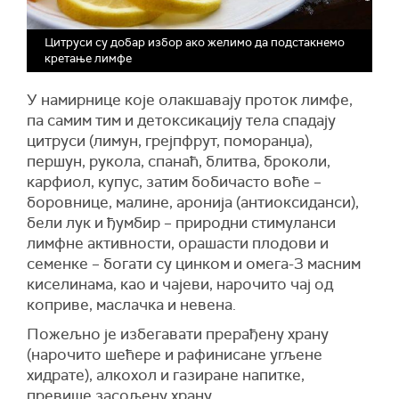
Цитруси су добар избор ако желимо да подстакнемо
кретање лимфе
У намирнице које олакшавају проток лимфе,
па самим тим и детоксикацију тела спадају
цитруси (лимун, грејпфрут, поморанџа),
першун, рукола, спанаћ, блитва, броколи,
карфиол, купус, затим бобичасто воће –
боровнице, малине, аронија (антиоксиданси),
бели лук и ђумбир – природни стимуланси
лимфне активности, орашасти плодови и
семенке – богати су цинком и омега-3 масним
киселинама, као и чајеви, нарочито чај од
коприве, маслачка и невена.
Пожељно је избегавати прерађену храну
(нарочито шећере и рафинисане угљене
хидрате), алкохол и газиране напитке,
превише засољену храну.