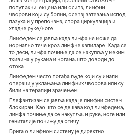
лоша концентрација, проблеми са кожом –
попут акни, екцема или осипа, лимфни
чворови који су болни, осећај затезања испод
пазуха и у препонама, спора циркулација и
хладне руке/ноге.
Лимфедем се јавља када лимфа не може да
нормално тече кроз лимфне капиларе. Када се
то деси, лимфа почиње да се накупља у меким
ткивима у рукама и ногама, што доводи до
отока.
Лимфедем често погађа људе који су имали
операцију уклањања лимфних чворова или су
били на терапији зрачењем.
Елефантизам се јавља када је лимфни систем
блокиран. Као што се дешава код лимфедема,
лимфа почиње да се накупља, и руке, ноге или
гениталије почињу да отичу.
Брига о лимфном систему је директно