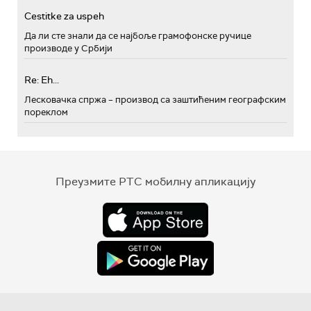
Cestitke za uspeh
Да ли сте знали да се најбоље грамофонске ручице
производе у Србији
Re: Eh...
Лесковачка спржа – производ са заштићеним географским
пореклом
Преузмите РТС мобилну апликацију