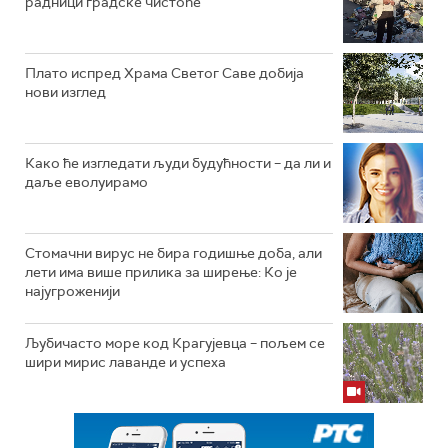
радници градске чистоће
Плато испред Храма Светог Саве добија
нови изглед
Како ће изгледати људи будућности – да ли и
даље еволуирамо
Стомачни вирус не бира годишње доба, али
лети има више прилика за ширење: Ко је
најугроженији
Љубичасто море код Крагујевца – пољем се
шири мирис лаванде и успеха