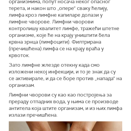
организмима, попут носача неког опасног
терета, и након што „опере“ сваку ћелију,
лимфа кроз лимфне капиларе долази у
лимфне чворове. Лимфни чворови
контролишу квалитет лимфе, тражећи штетне
организме, које ће на крају уништити бела
крвна зрнца (лимфоцити). Филтрирана
(пречишћена) лимфа се на крају враћа у
крвоток.
Зато лимфне жлезде отекну када смо
изложени некој инфекцији, и то је знак да су
се активирале, и да се боре против „напада“ на
организам.
Лимфни чворови су као као постројења за
прераду отпадних вода, у њима се производе
антитела која штите организам, и из њих лимфа
излази пречишћена.