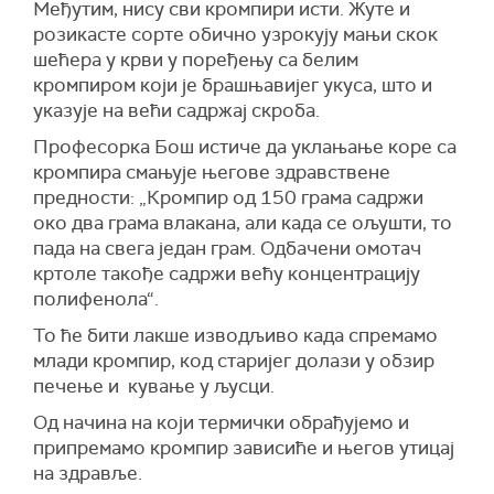
Међутим, нису сви кромпири исти. Жуте и
розикасте сорте обично узрокују мањи скок
шећера у крви у поређењу са белим
кромпиром који је брашњавијег укуса, што и
указује на већи садржај скроба.
Професорка Бош истиче да уклањање коре са
кромпира смањује његове здравствене
предности: „Кромпир од 150 грама садржи
око два грама влакана, али када се ољушти, то
пада на свега један грам. Одбачени омотач
кртоле такође садржи већу концентрацију
полифенола“.
То ће бити лакше изводљиво када спремамо
млади кромпир, код старијег долази у обзир
печење и кување у љусци.
Од начина на који термички обрађујемо и
припремамо кромпир зависиће и његов утицај
на здравље.