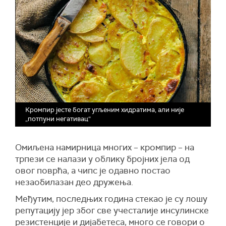
Кромпир јесте богат угљеним хидратима, али није
„потпуни негативац“
Омиљена намирница многих – кромпир – на
трпези се налази у облику бројних јела од
овог поврћа, а чипс је одавно постао
незаобилазан део дружења.
Међутим, последњих година стекао је су лошу
репутацију јер због све учесталије инсулинске
резистенције и дијабетеса, много се говори о