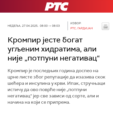
РТС
ИЗВОР:
НЕДЕЉА, 27.04.2025, 08:00 -> 08:03
РТС, ГАРДИЈАН
Кромпир јесте богат
угљеним хидратима, али
није „потпуни негативац“
Кромпир је последњих година доспео на
црне листе због репутације да изазива скок
шећера и инсулина у крви. Ипак, стручњаци
истичу да ово поврће није „потпуни
негативац“ јер све зависи од сорте, али и
начина на који се припрема.