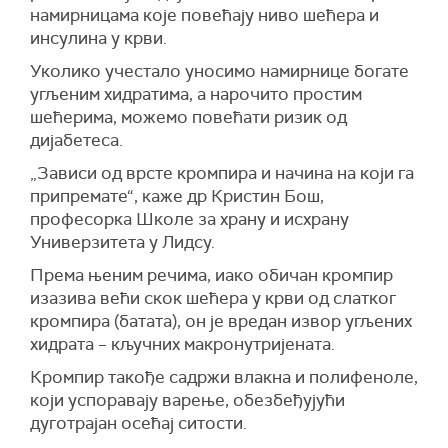
намирницама које повећају ниво шећера и
инсулина у крви.
Уколико учестало уносимо намирнице богате
угљеним хидратима, а нарочито простим
шећерима, можемо повећати ризик од
дијабетеса.
„Зависи од врсте кромпира и начина на који га
припремате“, каже др Кристин Бош,
професорка Школе за храну и исхрану
Универзитета у Лидсу.
Према њеним речима, иако обичан кромпир
изазива већи скок шећера у крви од слатког
кромпира (батата), он је вредан извор угљених
хидрата – кључних макронутријената.
Кромпир такође садржи влакна и полифеноле,
који успоравају варење, обезбеђујући
дуготрајан осећај ситости.