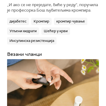
„И ако се не преједате, биће у реду“, поручила
је професорка Бош љубитељима кромпира.
дијабетес
Кромпир
кромпир чување
Угљени хидрати
Шећер у крви
Инсулинска резистенција
Везани чланци