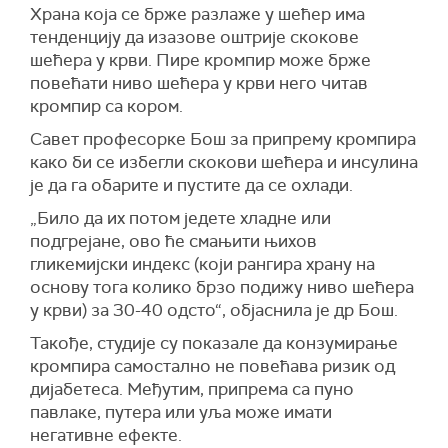
Храна која се брже разлаже у шећер има
тенденцију да изазове оштрије скокове
шећера у крви. Пире кромпир може брже
повећати ниво шећера у крви него читав
кромпир са кором.
Савет професорке Бош за припрему кромпира
како би се избегли скокови шећера и инсулина
је да га обарите и пустите да се охлади.
„Било да их потом једете хладне или
подгрејане, ово ће смањити њихов
гликемијски индекс (који рангира храну на
основу тога колико брзо подижу ниво шећера
у крви) за 30-40 одсто“, објаснила је др Бош.
Такође, студије су показале да конзумирање
кромпира самостално не повећава ризик од
дијабетеса. Међутим, припрема са пуно
павлаке, путера или уља може имати
негативне ефекте.