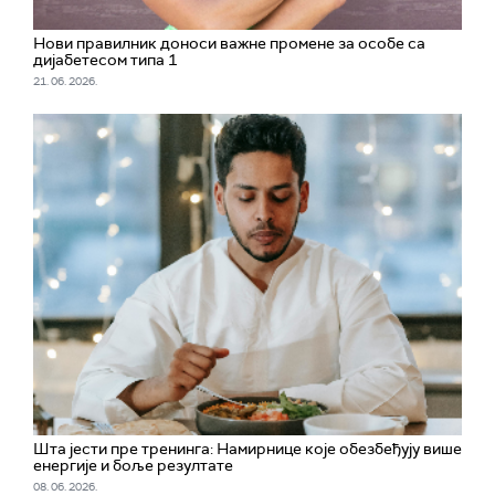
Нови правилник доноси важне промене за особе са
дијабетесом типа 1
21. 06. 2026.
Шта јести пре тренинга: Намирнице које обезбеђују више
енергије и боље резултате
08. 06. 2026.