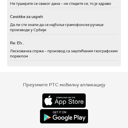
Не туширате се сваког дана – не стидите се, то је здраво
Cestitke za uspeh
Да ли сте знали да се најбоље грамофонске ручице
производе у Србији
Re: Eh...
Лесковачка спржа – производ са заштићеним географским
пореклом
Преузмите РТС мобилну апликацију