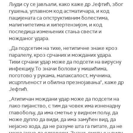
Људи су се јављали, како каже др Јефтић, због
гушења, углавном код астматичара, и код
пацијената са опструктивним болестима,
малигнитетима и хипертензијом, и код
последица измењених стања свести и
можданог удара.
„Да подсетим на тихе, нетипичне знаке кроз
паралелу, кроз срчаних и можданих удара.
Тихи срчани удар може да подсети на вирусну
инфекцију.То значи болови у мишићима,
поготово у рукама, малаксалост, мучнина,
исцрпљеност и обилна презнојавања“, каже др
Јефтић.
„Атипичан мождани удар може да подсети на
лако пијанство, с тим да човек има изненадну
главобољу, да има сметње у видном пољу, да
може дупло да види, да има замућен вид, да
нејасно хода, да не разуме шта га питате, да не