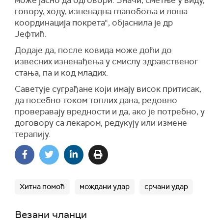
може јасно да одговори. Значи, сметње у виду,
говору, ходу, изненадна главобоља и лоша
координација покрета“, објаснила је др
Јефтић.
Додаје да, после ковида може доћи до
извесних изненађења у смислу здравственог
стања, па и код младих.
Саветује суграђане који имају висок притисак,
да посебно током топлих дана, редовно
проверавају вредности и да, ако је потребно, у
договору са лекаром, редукују или измене
терапију.
Хитна помоћ
мождани удар
срчани удар
Везани чланци