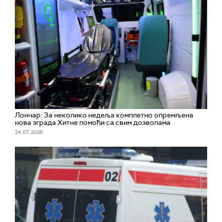
Лончар: За неколико недеља комплетно опремљена
нова зграда Хитне помоћи са свим дозволама
24. 07. 2026.