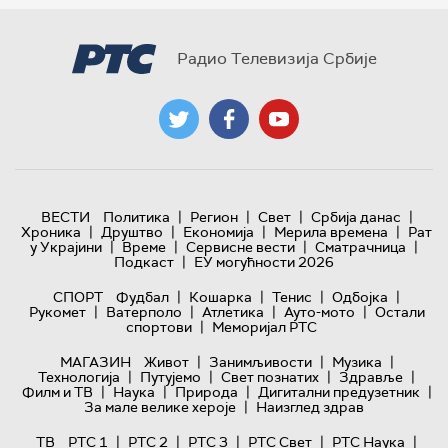
Радио Телевизија Србије
|
|
|
|
ВЕСТИ
Политика
Регион
Свет
Србија данас
|
|
|
|
Хроника
Друштво
Економија
Мерила времена
Рат
|
|
|
|
у Украјини
Време
Сервисне вести
Сматрачница
|
Подкаст
ЕУ могућности 2026
|
|
|
|
СПОРТ
Фудбал
Кошарка
Тенис
Одбојка
|
|
|
|
Рукомет
Ватерполо
Атлетика
Ауто-мото
Остали
|
спортови
Меморијал РТС
|
|
|
МАГАЗИН
Живот
Занимљивости
Музика
|
|
|
|
Технологијa
Путујемо
Свет познатих
Здравље
|
|
|
|
Филм и ТВ
Наука
Природа
Дигитални предузетник
|
За мале велике хероје
Наизглед здрав
|
|
|
|
|
ТВ
РТС 1
РТС 2
РТС 3
РТС Свет
РТС Наука