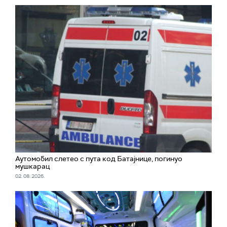
Аутомобил слетео с пута код Батајнице, погинуо
мушкарац
02. 08. 2026.