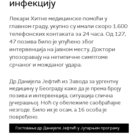
инфекцију
Лекари Хитне медицинске помоћи у
главном граду, укупно су имали скоро 1.600
телефонских контаката за 24 часа. Од 127,
47 позива било је упућено због
интервенција на јавном месту. Доктори
упозоравају на нетипичне симптоме
срчаног и можданог удара.
Др Данијела Јефтић из Завода за ургентну
медицину у Београду каже да је према броју
позива и интервенција, ситуација слична
јучерашњој. Ноћ су обележиле саобраћајне
незгоде. Било их је осам, а 16 особа је
повређено.
Гостовање др Данијеле Јефтић у Јутарњем програму