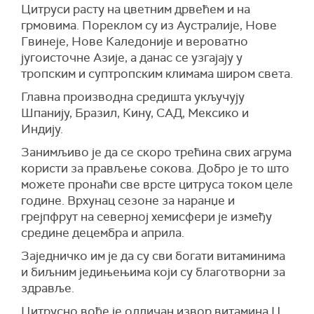
Цитруси расту на цветним дрвећем и на
грмовима. Пореклом су из Аустралије, Нове
Гвинеје, Нове Каледоније и вероватно
југоисточне Азије, а данас се узгајају у
тропским и суптропским климама широм света.
Главна производна средишта укључују
Шпанију, Бразил, Кину, САД, Мексико и
Индију.
Занимљиво је да се скоро трећина свих агрума
користи за прављење сокова. Добро је то што
можете пронаћи све врсте цитруса током целе
године. Врхунац сезоне за наранџе и
грејпфрут на северној хемисфери је између
средине децембра и априла.
Заједничко им је да су сви богати витаминима
и биљним једињењима који су благотворни за
здравље.
Цитрусно воће је одличан извор витамина Ц,