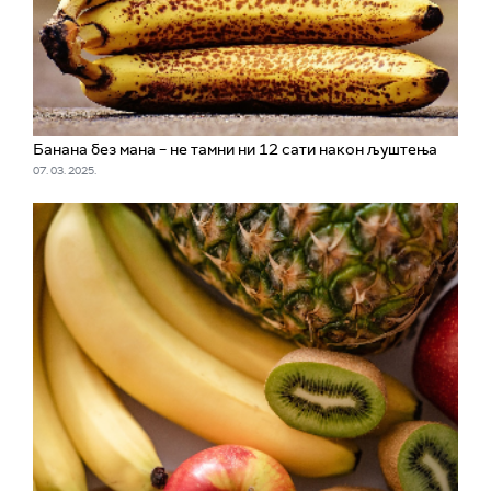
Банана без мана – не тамни ни 12 сати након љуштења
07. 03. 2025.