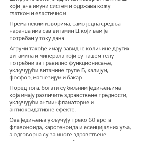
који јача имуни систем и одржава кожу
глатком и еластичном.
Према неким изворима, само једна средња
наранџа има сав витамин Ц који вам је
потребан у току дана.
Агруми такође имају завидне количине других
витамина и минерала који су нашем телу
потребни за правилно функционисање,
укључујући витамине групе Б, калијум,
фосфор, магнезијум и бакар.
Поред тога, богати су биљним једињењима
која имају различите здравствене предности,
укључујући антиинфламаторне и
антиоксидативне ефекте.
Ова једињења укључују преко 60 врста
флавоноида, каротеноида и есенцијалних уља,
а одговорна су за многе здравствене