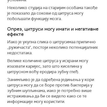
Неколико студија на старијим особама такође
је показало да сокови од цитруса могу
побољшати функцију мозга.
Опрез, цитруси могу имати и негативне
ефекте
Иако је укупна слика о цитрусимаа прилично
„ружичаста“, постоји неколико потенцијалних
недостатака.
Велике количине цитруса у исхрани могу
изазвати каријес, зато што киселина у
цитрусном воћу еродира зубну глеђ.
Занимљиво је да одређена једињења у кори
цитруса могу да се боре против бактерија у
зубним шупљинама, иако је потребно више
истраживања да би се видело како се те
информације могу користити.