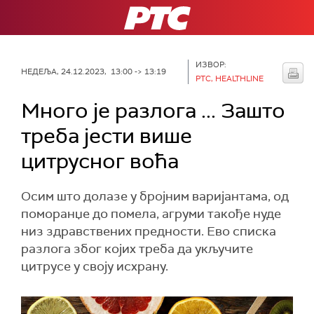
РТС
ИЗВОР:
НЕДЕЉА, 24.12.2023, 13:00 -> 13:19
РТС, HEALTHLINE
Много је разлога ... Зашто
треба јести више
цитрусног воћа
Осим што долазe у бројним варијантама, од
поморанџе до помела, агруми такође нуде
низ здравствених предности. Ево списка
разлога због којих треба да укључите
цитрусе у своју исхрану.