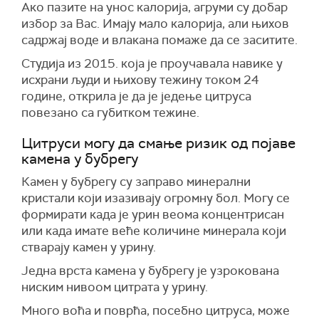
Ако пазите на унос калорија, агруми су добар
избор за Вас. Имају мало калорија, али њихов
садржај воде и влакана помаже да се заситите.
Студија из 2015. која је проучавала навике у
исхрани људи и њихову тежину током 24
године, открила је да је једење цитруса
повезано са губитком тежине.
Цитруси могу да смање ризик од појаве
камена у бубрегу
Камен у бубрегу су заправо минерални
кристали који изазивају огромну бол. Могу се
формирати када је урин веома концентрисан
или када имате веће количине минерала који
стварају камен у урину.
Једна врста камена у бубрегу је узрокована
ниским нивоом цитрата у урину.
Много воћа и поврћа, посебно цитруса, може