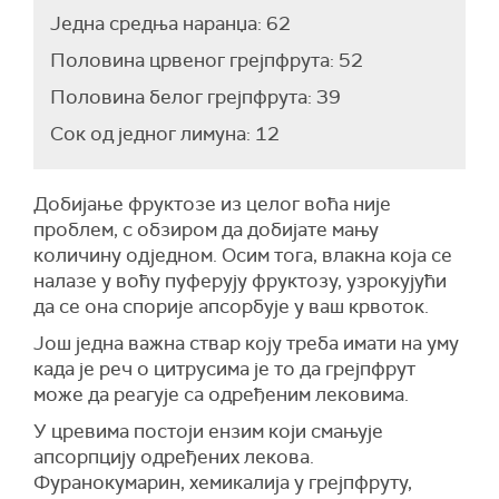
Једна средња наранџа: 62
Половина црвеног грејпфрута: 52
Половина белог грејпфрута: 39
Сок од једног лимуна: 12
Добијање фруктозе из целог воћа није
проблем, с обзиром да добијате мању
количину одједном. Осим тога, влакна која се
налазе у воћу пуферују фруктозу, узрокујући
да се она спорије апсорбује у ваш крвоток.
Још једна важна ствар коју треба имати на уму
када је реч о цитрусима је то да грејпфрут
може да реагује са одређеним лековима.
У цревима постоји ензим који смањује
апсорпцију одређених лекова.
Фуранокумарин, хемикалија у грејпфруту,