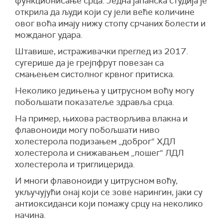
функционисање срца. Једна јапанска студија је
открила да људи који су јели веће количине
овог воћа имају нижу стопу срчаних болести и
можданог удара.
Штавише, истраживачки преглед из 2017.
сугерише да је грејпфрут повезан са
смањењем систолног крвног притиска.
Неколико једињења у цитрусном воћу могу
побољшати показатеље здравља срца.
На пример, њихова растворљива влакна и
флавоноиди могу побољшати ниво
холестерола подизањем „доброг“ ХДЛ
холестерола и снижавањем „лошег“ ЛДЛ
холестерола и триглицерида.
И многи флавоноиди у цитрусном воћу,
укључујући онај који се зове нарингин, јаки су
антиоксиданси који помажу срцу на неколико
начина.