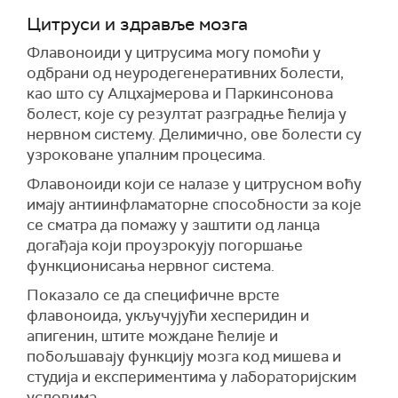
Цитруси и здравље мозга
Флавоноиди у цитрусима могу помоћи у
одбрани од неуродегенеративних болести,
као што су Алцхајмерова и Паркинсонова
болест, које су резултат разградње ћелија у
нервном систему. Делимично, ове болести су
узроковане упалним процесима.
Флавоноиди који се налазе у цитрусном воћу
имају антиинфламаторне способности за које
се сматра да помажу у заштити од ланца
догађаја који проузрокују погоршање
функционисања нервног система.
Показало се да специфичне врсте
флавоноида, укључујући хесперидин и
апигенин, штите мождане ћелије и
побољшавају функцију мозга код мишева и
студија и експериментима у лабораторијским
условима.