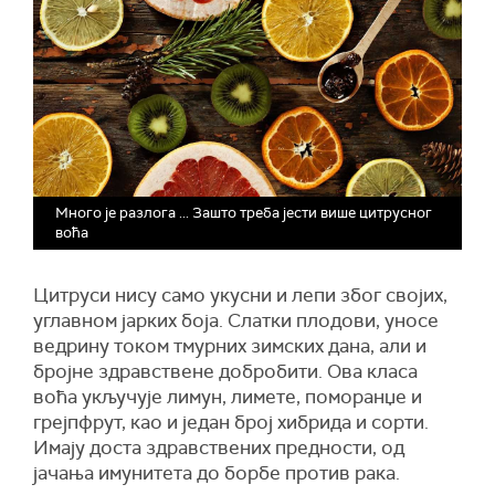
Много је разлога ... Зашто треба јести више цитрусног
воћа
Цитруси нису само укусни и лепи због својих,
углавном јарких боја. Слатки плодови, уносе
ведрину током тмурних зимских дана, али и
бројне здравствене добробити. Ова класа
воћа укључује лимун, лимете, поморанџе и
грејпфрут, као и један број хибрида и сорти.
Имају доста здравствених предности, од
јачања имунитета до борбе против рака.