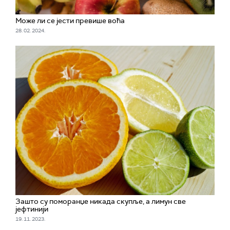
Може ли се јести превише воћа
28. 02. 2024.
Зашто су поморанџе никада скупље, а лимун све
јефтинији
19. 11. 2023.