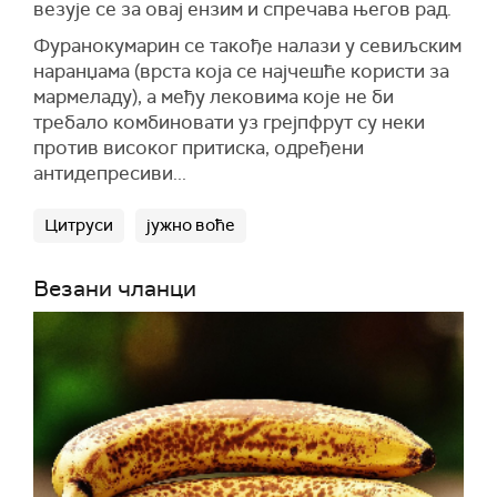
везује се за овај ензим и спречава његов рад.
Фуранокумарин се такође налази у севиљским
наранџама (врста која се најчешће користи за
мармеладу), а међу лековима које не би
требало комбиновати уз грејпфрут су неки
против високог притиска, одређени
антидепресиви...
Цитруси
јужно воће
Везани чланци