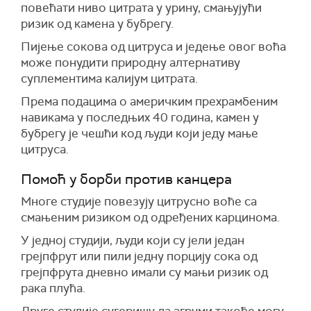
повећати ниво цитрата у урину, смањујући
ризик од камена у бубрегу.
Пијење сокова од цитруса и једење овог воћа
може понудити природну алтернативу
суплементима калијум цитрата.
Према подацима о америчким прехрамбеним
навикама у последњих 40 година, камен у
бубрегу је чешћи код људи који једу мање
цитруса.
Помоћ у борби против канцера
Многе студије повезују цитрусно воће са
смањеним ризиком од одређених карцинома.
У једној студији, људи који су јели један
грејпфрут или пили једну порцију сока од
грејпфрута дневно имали су мањи ризик од
рака плућа.