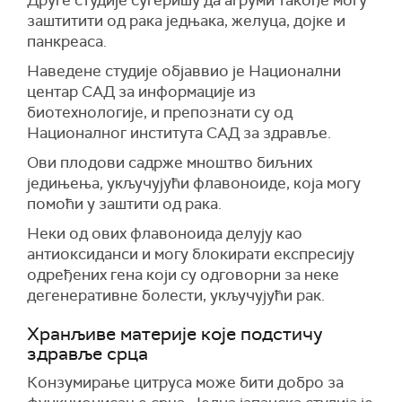
Друге студије сугеришу да агруми такође могу
заштитити од рака једњака, желуца, дојке и
панкреаса.
Наведене студије објаввио је Национални
центар САД за информације из
биотехнологије, и препознати су од
Националног института САД за здравље.
Ови плодови садрже мноштво биљних
једињења, укључујући флавоноиде, која могу
помоћи у заштити од рака.
Неки од ових флавоноида делују као
антиоксиданси и могу блокирати експресију
одређених гена који су одговорни за неке
дегенеративне болести, укључујући рак.
Хранљиве материје које подстичу
здравље срца
Конзумирање цитруса може бити добро за