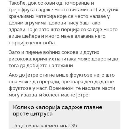
Такође, док сокови од поморанџе и
грејпфрута садрже много витамина Ц и других
хранљивих материја које се често налазе у
целим агрумима, цокови нису баш тако
здрави.То је зато што порција сока даје много
више шећера и много мање влакана него
порција целог воћа.
Зато и пијење воћних сокова и других
висококалоричних напитака може довести до
тога да добијете на тежини.
Ако до јетре стигне више фруктозе него што
она може да преради, претвара део додатне
фруктозе у маст. Временом, те наслаге масти
могу изазвати болест масне јетре.
Колико калорија садрже главне
врсте цитруса
Једна мала клементина: 35