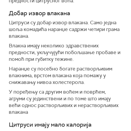
предности цитрусног воћа.
Добар извор влакана
Цитруси су добар извор влакана. Само једна
шоља комадића наранџе садржи четири грама
влакана.
Влакна имају неколико здравствених
предности, укључујући побољшање пробаве и
помоћ при губитку тежине.
Наранџе су посебно богате растворљивим
влакнима, врстом влакана која помажу у
снижавању нивоа холестерола.
У поређењу са другим воћем и поврћем,
агруми су јединствени и по томе што имају
већи однос растворљивих и нерастворљивих
влакана
Цитруси имају мало калорија