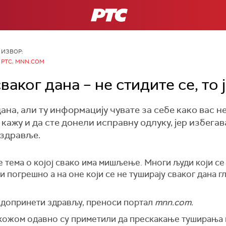
РТС
ИЗВОР:
РТС, MNN.COM
ваког дана – не стидите се, то 
ана, али ту информацију чувате за себе како вас н
кажу и да сте донели исправну одлуку, јер избега
 здравље.
 тема о којој свако има мишљење. Многи људи који се 
и погрешно а на оне који се не туширају сваког дана г
допринети здрављу, преноси портал
mnn.com.
 кожом одавно су приметили да прескакање туширања 