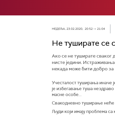
НЕДЕЉА, 23.02.2020, 20:52 -> 21:04
Не туширате се с
Ако се не туширате сваког д
нисте једини. Истраживања 
некада може бити добро за
Учесталост туширања иначе је
је избегавање туша нездраво 
масне особе...
Свакодневно туширање неће 
Људи који имају проблема са