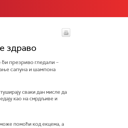
је здраво
е би презриво гледали –
вање сапуна и шампона
туширају сваки дан мисле да
ледају као на смрдљиве и
може помоћи код екцема, а