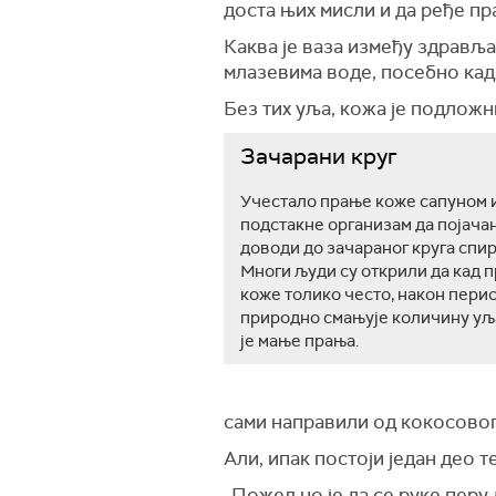
доста њих мисли и да ређе пр
Каква је ваза између здрављ
млазевима воде, посебно када
Без тих уља, кожа је подложни
Зачарани круг
Учестало прање коже сапуном и
подстакне организам да појача
доводи до зачараног круга спи
Многи људи су открили да кад п
коже толико често, након пери
природно смањује количину уља
је мање прања.
сами направили од кокосовог
Али, ипак постоји један део т
„Пожељно је да се руке перу 