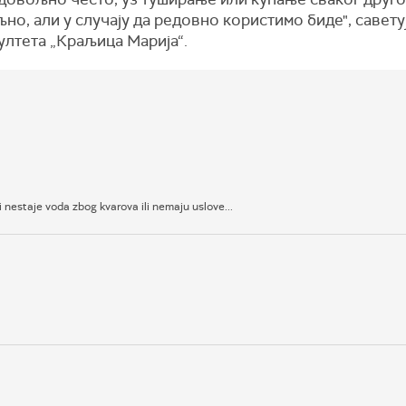
но, али у случају да редовно користимо биде", савет
лтета „Краљица Марија“.
i nestaje voda zbog kvarova ili nemaju uslove...