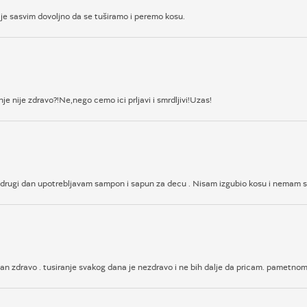
je sasvim dovoljno da se tuširamo i peremo kosu.
e nije zdravo?!Ne,nego cemo ici prljavi i smrdljivi!Uzas!
 drugi dan upotrebljavam sampon i sapun za decu . Nisam izgubio kosu i nemam 
 dan zdravo . tusiranje svakog dana je nezdravo i ne bih dalje da pricam. pametno