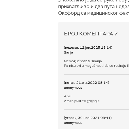
прихватљиво и два пута недељ
Оксфорд са медицинског факу
БРОЈ КОМЕНТАРА
7
(недеља, 12.јан.2025 18:14)
Sanja
Nemogućnost tusiranja
Pa nisu svi u mogućnosti da se tusiraju il
(петак, 21.окт.2022 08:14)
anonymous
Apel
Aman pustite grejanje
(уторак, 30.нов.2021 03:41)
anonymous