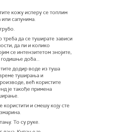
тите кожу исперу се топлим
 или сапунима.
грубо.
 треба да се туширате зависи
ости, да ли и колико
ојим се интензитетом знојите,
е годишње доба...
тите додир воде из туша
 време туширања и
производе, већ користите
енд је такође примена
уширање.
 користити и смешу коју сте
узмарина.
тању. То су руке.
 дана. Купање је