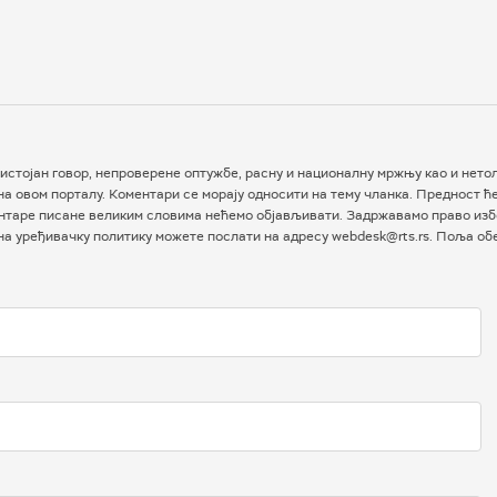
истојан говор, непроверене оптужбе, расну и националну мржњу као и нетол
а овом порталу. Коментари се морају односити на тему чланка. Предност ћ
таре писане великим словима нећемо објављивати. Задржавамо право избо
 на уређивачку политику можете послати на адресу webdesk@rts.rs. Поља о