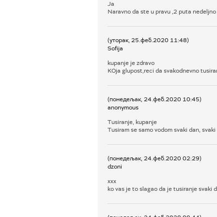
Ja
Naravno da ste u pravu ,2 puta nedeljno 
(уторак, 25.феб.2020 11:48)
Sofija
kupanje je zdravo
KOja glupost,reci da svakodnevno tusiranj
(понедељак, 24.феб.2020 10:45)
anonymous
Tusiranje, kupanje
Tusiram se samo vodom svaki dan, svaki
(понедељак, 24.феб.2020 02:29)
dzoni
xxx
ko vas je to slagao da je tusiranje svaki