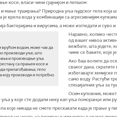
ање косе, власи чини сјајнијом и лепшом.
а и мање туширања? Природна уља људског тела која ш
 је врела вода у комбинацији са агресивнијим купкама
ја бактеријама и вирусима, а може изгледати и суво и 
Наравно, колико често
од вашег нивоа активн
вежбате, шта једете, к
 врућом водом, може чак да
чиме се бавите, које ј
но производи уље, што
рања и производње уља.
Ако баш волите да осе
рестану са прањем косе и
сваког дана, скратите
ода прилагођавања, тело
избегавајте хемијске 
 коју производи и потребно
само воду. Растући тр
специјалних уља за т
Осим куповних, можете
 уља у које сте додали неку кап уља поморанџе или р
ела које никада не смете прескакати када је прање у пи
довољно често, уз туширање или купање сваког другог