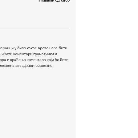
Пошаљи одговор
еранцију било какве врсте неће бити
е имати коментари граматички и
ра и краћења коментара који ће бити
бележена звездицом обавезно