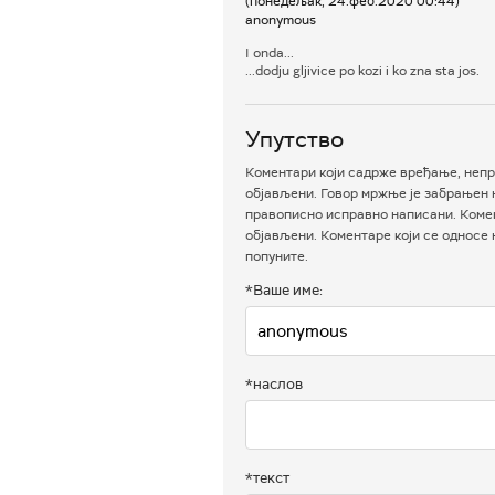
(понедељак, 24.феб.2020 00:44)
anonymous
I onda...
...dodju gljivice po kozi i ko zna sta jos.
Упутство
Коментари који садрже вређање, непр
објављени. Говор мржње је забрањен н
правописно исправно написани. Комен
објављени. Коментаре који се односе
попуните.
*Ваше име:
*наслов
*текст