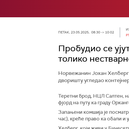
И
ПЕТАК, 23.05.2025, 08:30 -> 10:02
Р
Пробудио се ујут
толико нестварн
Норвежанин Јохан Хелберг н
дворишту угледао контејнер
Теретни брод, НЦЛ Салтен, н
фјорд на путу ка граду Орканг
Запањени комшија је посматра
час
), креће право ка обали и
Хелберг, који живи у Бyнесет