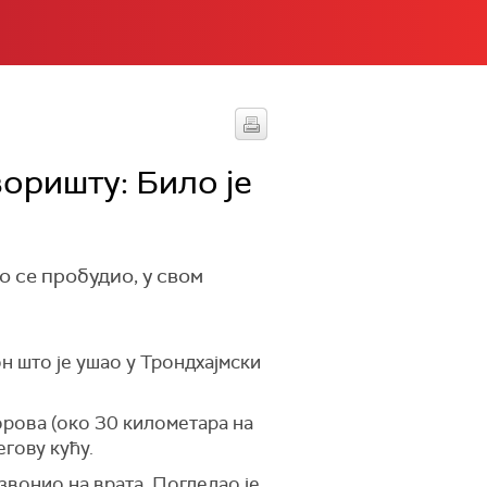
воришту: Било је
о се пробудио, у свом
он што је ушао у
Трондхајмски
орова (о
ко 30 километара на
гову кућу.
озвонио на врата. Погледао је