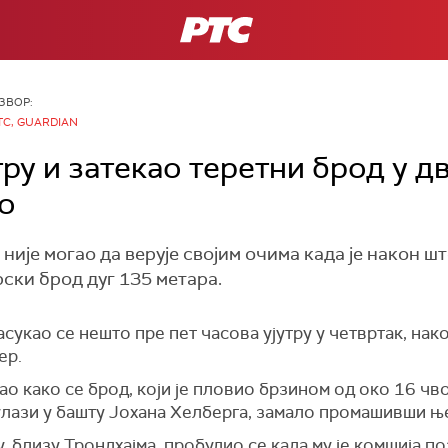
РТС
ЗВОР:
ТС, GUARDIAN
ру и затекао теретни брод у д
о
ије могао да верује својим очима када је након шт
ски брод дуг 135 метара.
асукао се нешто пре
пет часова
ујутру у четвртак, нак
ер.
о како се брод, који је пловио брзином од око 16 чв
 улази у башту Јохана Хелберга, замало промашивши ње
у, близу
Трондх
ај
ма
, пробудио се када му је комшија п