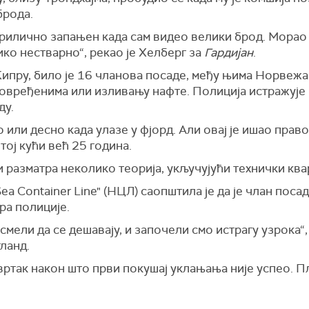
брода.
рилично запањен када сам видео велики брод. Морао с
ико нестварно“, рекао је Хелберг за
Гарди
ј
ан
.
ипру, било је 16 чланова посаде, међу њима Норвежан
 повређенима или изливању нафте. Полиција истражуј
ду.
 или десно када улазе у фјорд. Али овај је ишао право
 тој кући већ 25 година.
и разматра неколико теорија, укључујући технички ква
ea Container Line" (НЦЛ) саопштила је да је члан пос
ра полиције.
смели да се дешавају, и започели смо истрагу узрока“,
ланд.
твртак након што први покушај уклањања није успео. П