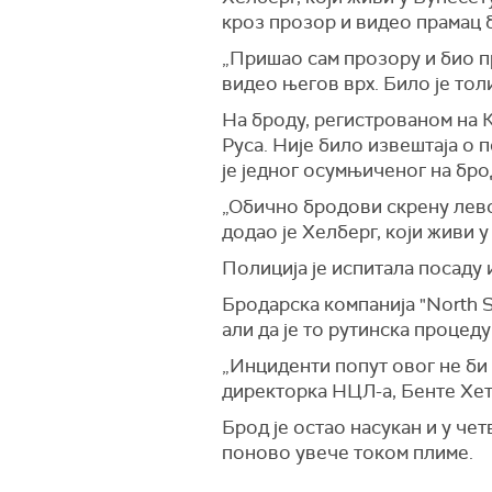
кроз прозор и видео прамац 
„Пришао сам прозору и био п
видео његов врх. Било је тол
На броду, регистрованом на К
Руса. Није било извештаја о
је једног осумњиченог на бро
„Обично бродови скре
ну
лево
додао је Хелберг, који живи у
Полиција је испитала посаду 
Бродарска компанија "North S
али да је то рутинска процеду
„Инциденти попут овог не би 
директорка НЦЛ-а, Бенте Хет
Брод је остао насукан и у че
поново увече током плиме.