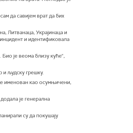
ам да савијем врат да бих
а, Литванаца, Украјинаца и
е инцидент и идентификовала
.
Био
је веома близу куће“,
р и људску грешку.
аде именован као осумњичени,
 додала је
г
енерална
ланирали су да покушају