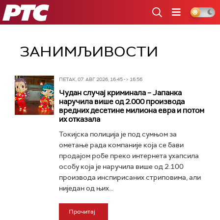
РТС
ЗАНИМЉИВОСТИ
ПЕТАК, 07. АВГ 2026, 16:45 -> 16:56
Чудан случај криминала – Јапанка
наручила више од 2.000 производа
вредних десетине милиона евра и потом
их отказала
Токијска полиција је под сумњом за
ометање рада компаније која се бави
продајом робе преко интернета ухапсила
особу која је наручила више од 2.100
производа инспирисаних стриповима, али
ниједан од њих...
Прочитај