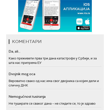
КОМЕНТАРИ
Da, ali...
Како преживети прва три дана катастрофе у Србији, и за
шта нас припрема ЕУ
Dvojnik mog oca
Вероватно свако од нас има свог двојника са којим дели и
сличну ДНК
Nemogućnost tusiranja
Не туширате се сваког дана – не стидите се, то је здраво