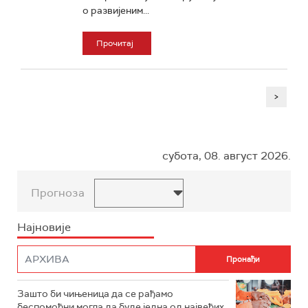
о развијеним...
Прочитај
>
субота, 08. август 2026.
Прогноза
Најновије
Зашто би чињеница да се рађамо
беспомоћни могла да буде једна од највећих