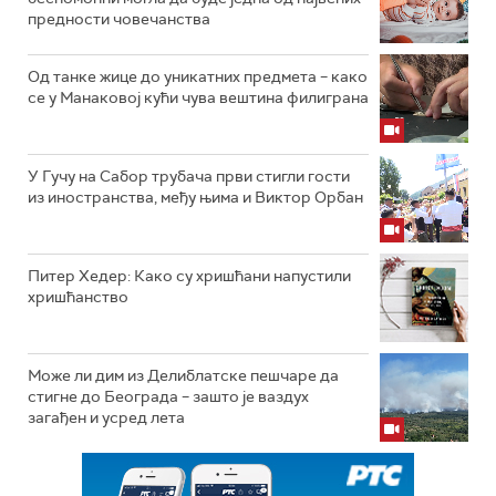
предности човечанства
Од танке жице до уникатних предмета – како
се у Манаковој кући чува вештина филиграна
У Гучу на Сабор трубача први стигли гости
из иностранства, међу њима и Виктор Орбан
Питер Хедер: Како су хришћани напустили
хришћанство
Може ли дим из Делиблатске пешчаре да
стигне до Београда – зашто је ваздух
загађен и усред лета