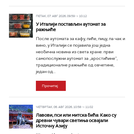
ПЕТАК, 07. АВГ 2026, 09:59 -> 10:12
У Италији постављен аутомат за
ражњиће
После аутомата за кафу, пиће, пицу, па чак и
вино, у Италији се појавила још једна
необична новина из света хране: први
самопослужни аутомат за „аростићине”,
традиционалне ражњиће од овчетине,
један од...
Прочитај
ЧЕТВРТАК, 06. АВГ 2026, 10:58 -> 11:02
Лавови, пси или митска бића: Како су
древни чувари светиња освајали
Источну Азију