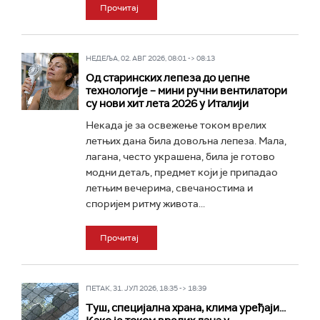
Прочитај
НЕДЕЉА, 02. АВГ 2026, 08:01 -> 08:13
Од старинских лепеза до џепне
технологије – мини ручни вентилатори
су нови хит лета 2026 у Италији
Некада је за освежење током врелих
летњих дана била довољна лепеза. Мала,
лагана, често украшена, била је готово
модни детаљ, предмет који је припадао
летњим вечерима, свечаностима и
споријем ритму живота...
Прочитај
ПЕТАК, 31. ЈУЛ 2026, 18:35 -> 18:39
Туш, специјална храна, клима уређаји...