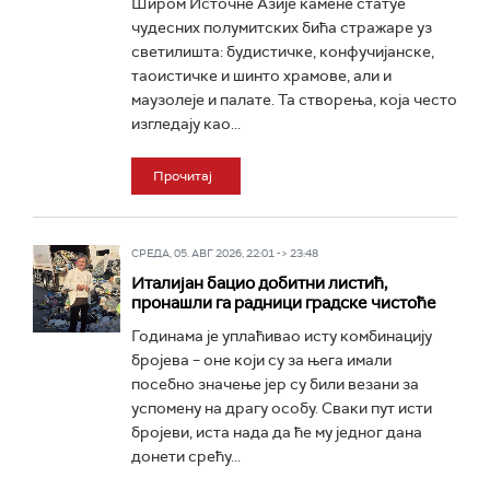
Широм Источне Азије камене статуе
чудесних полумитских бића стражаре уз
светилишта: будистичке, конфучијанске,
таоистичке и шинто храмове, али и
маузолеје и палате. Та створења, која често
изгледају као...
Прочитај
СРЕДА, 05. АВГ 2026, 22:01 -> 23:48
Италијан бацио добитни листић,
пронашли га радници градске чистоће
Годинама је уплаћивао исту комбинацију
бројева – оне који су за њега имали
посебно значење јер су били везани за
успомену на драгу особу. Сваки пут исти
бројеви, иста нада да ће му једног дана
донети срећу...