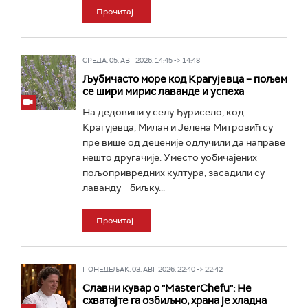
Прочитај
СРЕДА, 05. АВГ 2026, 14:45 -> 14:48
Љубичасто море код Крагујевца – пољем
се шири мирис лаванде и успеха
На дедовини у селу Ђурисело, код
Крагујевца, Милан и Јелена Митровић су
пре више од деценије одлучили да направе
нешто другачије. Уместо уобичајених
пољопривредних култура, засадили су
лаванду – биљку...
Прочитај
ПОНЕДЕЉАК, 03. АВГ 2026, 22:40 -> 22:42
Славни кувар о "MasterChefu": Не
схватајте га озбиљно, храна је хладна