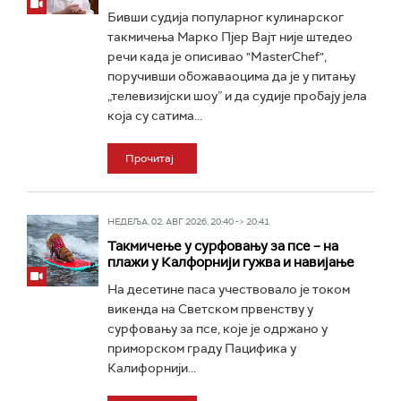
Бивши судија популарног кулинарског
такмичења Марко Пјер Вајт није штедео
речи када је описивао "MasterChef",
поручивши обожаваоцима да је у питању
„телевизијски шоу” и да судије пробају јела
која су сатима...
Прочитај
НЕДЕЉА, 02. АВГ 2026, 20:40 -> 20:41
Такмичење у сурфовању за псе – на
плажи у Калфорнији гужва и навијање
На десетине паса учествовало је током
викенда на Светском првенству у
сурфовању за псе, које је одржано у
приморском граду Пацифика у
Калифорнији...