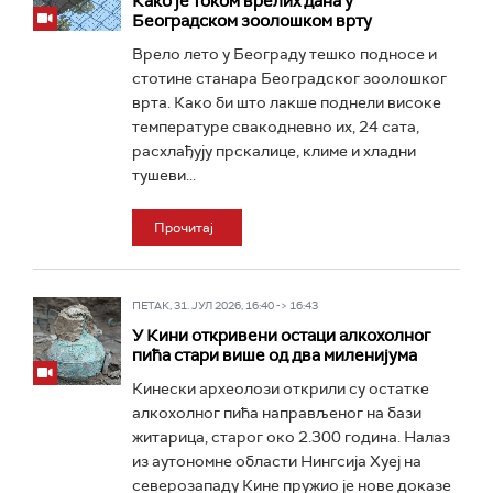
Како је током врелих дана у
Београдском зоолошком врту
Врело лето у Београду тешко подносе и
стотине станара Београдског зоолошког
врта. Како би што лакше поднели високе
температуре свакодневно их, 24 сата,
расхлађују прскалице, климе и хладни
тушеви...
Прочитај
ПЕТАК, 31. ЈУЛ 2026, 16:40 -> 16:43
У Кини откривени остаци алкохолног
пића стари више од два миленијума
Кинески археолози открили су остатке
алкохолног пића направљеног на бази
житарица, старог око 2.300 година. Налаз
из аутономне области Нингсија Хуеј на
северозападу Кине пружио је нове доказе