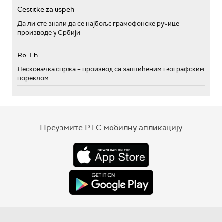
Cestitke za uspeh
Да ли сте знали да се најбоље грамофонске ручице
производе у Србији
Re: Eh...
Лесковачка спржа – производ са заштићеним географским
пореклом
Преузмите РТС мобилну апликацију