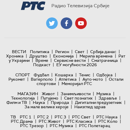
Радио Телевизија Србије
|
|
|
|
ВЕСТИ
Политика
Регион
Свет
Србија данас
|
|
|
|
Хроника
Друштво
Економија
Мерила времена
Рат
|
|
|
|
у Украјини
Време
Сервисне вести
Сматрачница
|
Подкаст
ЕУ могућности 2026
|
|
|
|
СПОРТ
Фудбал
Кошарка
Тенис
Одбојка
|
|
|
|
Рукомет
Ватерполо
Атлетика
Ауто-мото
Остали
|
спортови
Меморијал РТС
|
|
|
МАГАЗИН
Живот
Занимљивости
Музика
|
|
|
|
Технологијa
Путујемо
Свет познатих
Здравље
|
|
|
|
Филм и ТВ
Наука
Природа
Дигитални предузетник
|
За мале велике хероје
Наизглед здрав
|
|
|
|
|
ТВ
РТС 1
РТС 2
РТС 3
РТС Свет
РТС Наука
|
|
|
|
РТС Драма
РТС Живот
РТС Класика
РТС Коло
|
|
РТС Трезор
РТС Музика
РТС Полетарац