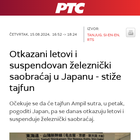
RTS
IZVOR:
ČETVRTAK, 15.08.2024, 16:52 -> 18:24
TANJUG, SI-EN-EN,
RTS
Otkazani letovi i
suspendovan železnički
saobraćaj u Japanu - stiže
tajfun
Očekuje se da će tajfun Ampil sutra, u petak,
pogoditi Japan, pa se danas otkazuju letovi i
suspenduje železnički saobraćaj.