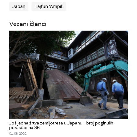
Japan
Tajfun "Ampil"
Vezani članci
Još jedna žrtva zemljotresa u Japanu – broj poginulih
porastao na 36
01. 08. 2026.