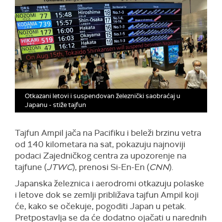
Otkazani letovi i suspendovan železnički saobraćaj u
Japanu - stiže tajfun
Tajfun Ampil jača na Pacifiku i beleži brzinu vetra
od 140 kilometara na sat, pokazuju najnoviji
podaci Zajedničkog centra za upozorenje na
tajfune (
JTWC
), prenosi Si-En-En (
CNN
).
Japanska železnica i aerodromi otkazuju polaske
i letove dok se zemlji približava tajfun Ampil koji
će, kako se očekuje, pogoditi Japan u petak.
Pretpostavlja se da će dodatno ojačati u narednih