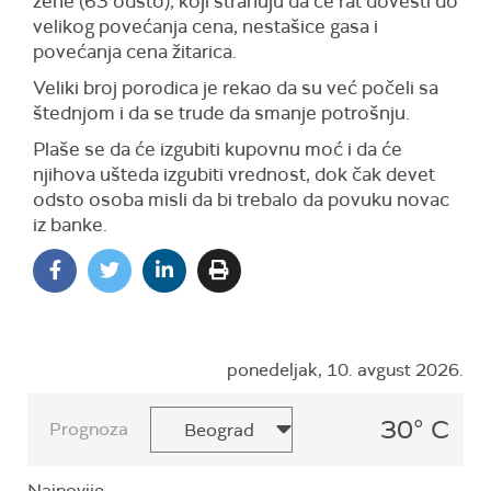
žene (63 odsto), koji strahuju da će rat dovesti do
velikog povećanja cena, nestašice gasa i
povećanja cena žitarica.
Veliki broj porodica je rekao da su već počeli sa
štednjom i da se trude da smanje potrošnju.
Plaše se da će izgubiti kupovnu moć i da će
njihova ušteda izgubiti vrednost, dok čak devet
odsto osoba misli da bi trebalo da povuku novac
iz banke.
ponedeljak, 10. avgust 2026.
30° C
Prognoza
Najnovije