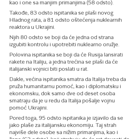
kao i one sa manjim primanjima (58 odsto).
Takođe, 83 odsto ispitanika se plaši novog
Hladnog rata, a 81 odsto oštećenja nuklearnih
reaktora u Ukrajini.
Njih 80 odsto se boji da će jedna od strana
izgubiti kontrolu i upotrebiti nuklearno oružje.
Polovina ispitanika se boji da će Rusija lansirati
rakete na Italiju, a jedna trećina se plaši da će
italijanski vojnici biti poslati u rat.
Dakle, većina ispitanika smatra da Italija treba da
pruža humanitarnu pomoć, kao i diplomatsku i
ekonomsku, dok samo dve od deset osoba
smatraju da je u redu da Italija pošalje vojnu
pomoć Ukrajini.
Pored toga, 95 odsto ispitanika je izjavilo da se
jako plaše za italijansku ekonomiju. Taj strah
najviše dele osobe sa nižim primanjima, kao i