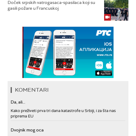
Doček srpskih vatrogasaca-spasilaca koji su
gasili požare u Francuskoj
KOMENTARI
Da, ali...
Kako preživeti prva tri dana katastrofe u Srbiji, i za šta nas
priprema EU
Dvojnik mog oca