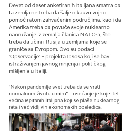
Devet od deset anketiranih Italijana smatra da
ta zemlja ne treba da šalje nikakvu vojnu
pomoć ratom zahvaćenim područjima, kao i da
Amerika treba da povuče svoje nuklearno
naoružanje iz zemalja članica NATO-a, što
treba da učini i Rusija u zemljama koje se
graniče sa Evropom. Ovo su podaci
"Opservacije" – projekta Ipsosa koji se bavi
istraživanjem javnog mnjenja i političkog
mišljenja u Italiji.
"Nakon pandemije svet treba da se vrati
normalnom životu u miru" – osećanje je koje deli
većina ispitanih Italijana koji se plaše nuklearnog
rata i već vidljivih ekonomskih posledica.