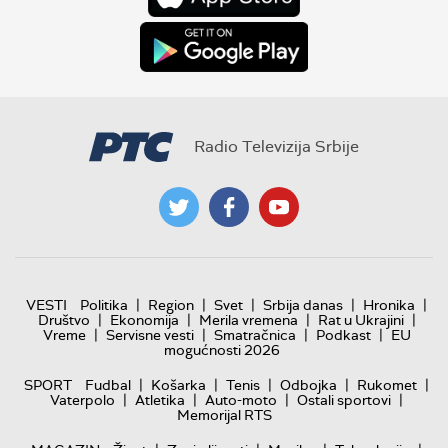
Radio Televizija Srbije
|
|
|
|
|
VESTI
Politika
Region
Svet
Srbija danas
Hronika
|
|
|
|
Društvo
Ekonomija
Merila vremena
Rat u Ukrajini
|
|
|
|
Vreme
Servisne vesti
Smatračnica
Podkast
EU
mogućnosti 2026
|
|
|
|
|
SPORT
Fudbal
Košarka
Tenis
Odbojka
Rukomet
|
|
|
|
Vaterpolo
Atletika
Auto-moto
Ostali sportovi
Memorijal RTS