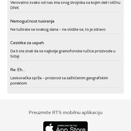
Verovatno svako od nas ima svog dvojnika sa kojim deli i sličnu
DNK
Nemogućnost tusiranja
Ne tuširate se svakog dana – ne stidite se, to je zdravo
Cestitke za uspeh
Da li ste znali da se najbolje gramofonske ručice proizvode u
Srbiji
Re: Eh...
Leskovačka sprža – proizvod sa zaštićenim geografskim
poreklom
Preuzmite RTS mobilnu aplikaciju