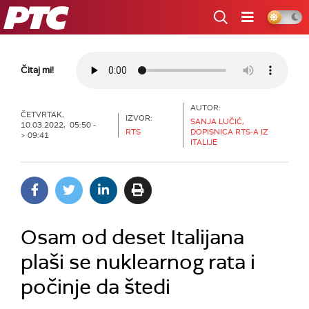
RTS
Čitaj mi!
AUTOR:
ČETVRTAK,
IZVOR:
SANJA LUČIĆ,
10.03.2022, 05:50 -
RTS
DOPISNICA RTS-A IZ
> 09:41
ITALIJE
Osam od deset Italijana
plaši se nuklearnog rata i
počinje da štedi