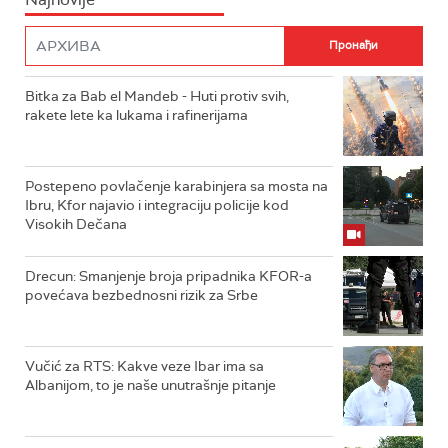
Bitka za Bab el Mandeb - Huti protiv svih,
rakete lete ka lukama i rafinerijama
Postepeno povlačenje karabinjera sa mosta na
Ibru, Kfor najavio i integraciju policije kod
Visokih Dečana
Drecun: Smanjenje broja pripadnika KFOR-a
povećava bezbednosni rizik za Srbe
Vučić za RTS: Kakve veze Ibar ima sa
Albanijom, to je naše unutrašnje pitanje