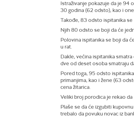
Istraživanje pokazuje da je 94 o
30 godina (62 odsto), kao i on
Takođe, 83 odsto ispitanika se 
Njih 80 odsto se boji da će jedn
Polovina ispitanika se boji da će 
u rat.
Dakle, većina ispitanika smatr
dve od deset osoba smatraju da 
Pored toga, 95 odsto ispitanika 
primanjima, kao i žene (63 odst
cena žitarica.
Veliki broj porodica je rekao d
Plaše se da će izgubiti kupovnu
trebalo da povuku novac iz ban