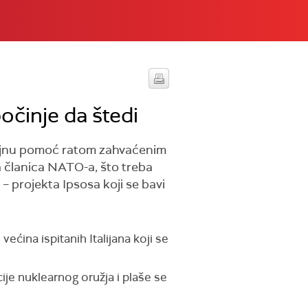
počinje da štedi
 vojnu pomoć ratom zahvaćenim
a članica NATO-a, što treba
– projekta Ipsosa koji se bavi
ećina ispitanih Italijana koji se
je nuklearnog oružja i plaše se