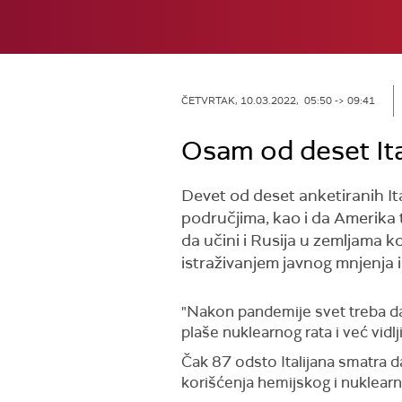
ČETVRTAK, 10.03.2022, 05:50 -> 09:41
Osam od deset Ital
Devet od deset anketiranih It
područjima, kao i da Amerika 
da učini i Rusija u zemljama k
istraživanjem javnog mnjenja i p
"Nakon pandemije svet treba da s
plaše nuklearnog rata i već vid
Čak 87 odsto Italijana smatra 
korišćenja hemijskog i nuklearn