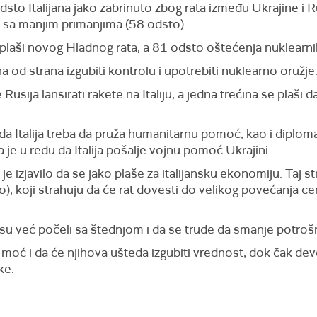
dsto Italijana jako zabrinuto zbog rata između Ukrajine i 
e sa manjim primanjima (58 odsto).
plaši novog Hladnog rata, a 81 odsto oštećenja nuklearnih
a od strana izgubiti kontrolu i upotrebiti nuklearno oružje
Rusija lansirati rakete na Italiju, a jedna trećina se plaši da 
a da Italija treba da pruža humanitarnu pomoć, kao i dipl
je u redu da Italija pošalje vojnu pomoć Ukrajini.
je izjavilo da se jako plaše za italijansku ekonomiju. Taj s
o), koji strahuju da će rat dovesti do velikog povećanja c
a su već počeli sa štednjom i da se trude da smanje potroš
 moć i da će njihova ušteda izgubiti vrednost, dok čak dev
ke.