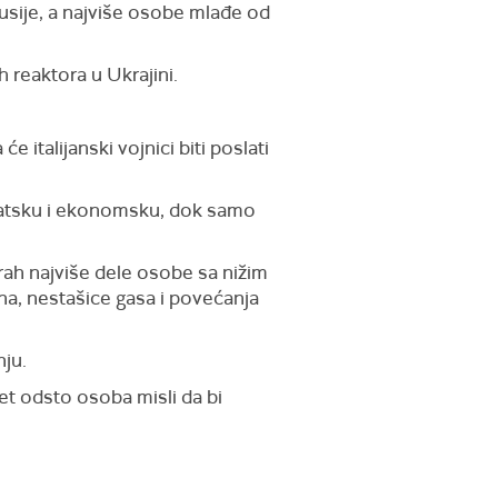
Rusije, a najviše osobe mlađe od
 reaktora u Ukrajini.
.
će italijanski vojnici biti poslati
omatsku i ekonomsku, dok samo
trah najviše dele osobe sa nižim
ena, nestašice gasa i povećanja
nju.
et odsto osoba misli da bi