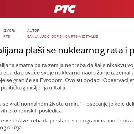
RTS
IZVOR:
AUTOR:
RTS
SANJA LUČIĆ, DOPISNICA RTS-A IZ ITALIJE
ijana plaši se nuklearnog rata i 
alijana smatra da ta zemlja ne treba da šalje nikakvu
treba da povuče svoje nuklearno naoružanje iz zemalj
oje se graniče sa Evropom. Ovo su podaci "Opservacije" 
olitičkog mišljenja u Italiji.
e vrati normalnom životu u miru" – osećanje je koje deli v
ljivih ekonomskih posledica.
da sve države treba da prestanu sa programima modernizaci
og oružja.