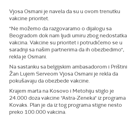
Vjosa Osmani je navela da su u ovom trenutku
vakcine prioritet.
"Ne možemo da razgovaramo o dijalogu sa
Beogradom dok nam ljudi umiru zbog nedostatka
vakcina. Vakcine su prioritet i potrudićemo se u
saradnji sa našim partnerima da ih obezbedimo",
rekla je Osmani.
Na sastanku sa belgijskim ambasadorom i Prištini
Žan Lujem Serveom Vjosa Osmani je rekla da
pokušavaju da obezbede vakcine.
Krajem marta na Kosovo i Metohiju stiglo je
24.000 doza vakcine "Astra-Zeneka" iz programa
Kovaks. Plan je da iz tog programa stigne nesto
preko 100.000 vakcina.