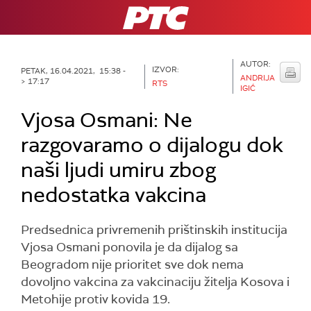
RTS
AUTOR:
IZVOR:
PETAK, 16.04.2021, 15:38 -
ANDRIJA
> 17:17
RTS
IGIĆ
Vjosa Osmani: ​​Ne
razgovaramo o dijalogu dok
naši ljudi umiru zbog
nedostatka vakcina
Predsednica privremenih prištinskih institucija
Vjosa Osmani ponovila je da dijalog sa
Beogradom nije prioritet sve dok nema
dovoljno vakcina za vakcinaciju žitelja Kosova i
Metohije protiv kovida 19.