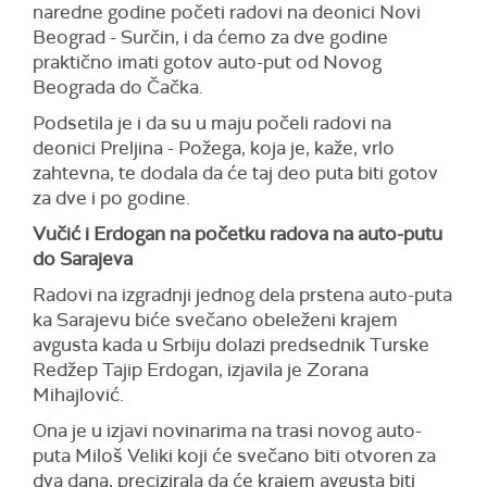
naredne godine početi radovi na deonici Novi
Beograd - Surčin, i da ćemo za dve godine
praktično imati gotov auto-put od Novog
Beograda do Čačka.
Podsetila je i da su u maju počeli radovi na
deonici Preljina - Požega, koja je, kaže, vrlo
zahtevna, te dodala da će taj deo puta biti gotov
za dve i po godine.
Vučić i Erdogan na početku radova na auto-putu
do Sarajeva
Radovi na izgradnji jednog dela prstena auto-puta
ka Sarajevu biće svečano obeleženi krajem
avgusta kada u Srbiju dolazi predsednik Turske
Redžep Tajip Erdogan, izjavila je Zorana
Mihajlović.
Ona je u izjavi novinarima na trasi novog auto-
puta Miloš Veliki koji će svečano biti otvoren za
dva dana, precizirala da će krajem avgusta biti