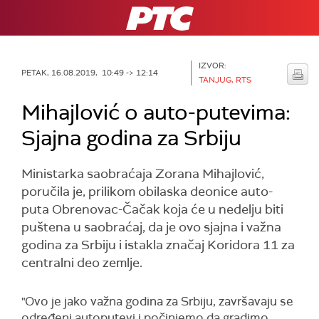
RTS
IZVOR:
PETAK, 16.08.2019, 10:49 -> 12:14
TANJUG, RTS
Mihajlović o auto-putevima:
Sjajna godina za Srbiju
Ministarka saobraćaja Zorana Mihajlović,
poručila je, prilikom obilaska deonice auto-
puta Obrenovac-Čačak koja će u nedelju biti
puštena u saobraćaj, da je ovo sjajna i važna
godina za Srbiju i istakla značaj Koridora 11 za
centralni deo zemlje.
"Ovo je jako važna godina za Srbiju, završavaju se
određeni autoputevi i počinjemo da gradimo