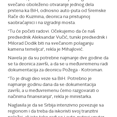
svečano oboleženo otvaranje jednog dela
prstena ka BiH, odnosno auto-puta od Sremske
Rače do Kuzmina, deonica na pristupnoj
saobraćajnici i na izgradnji mosta.
"Tu će početi radovi. Očekujemo da će naš
predsednik Aleksandar Vučić, turski predsednik i
Milorad Dodik biti na svečanom polaganju
kamena temeljca", rekla je Mihajlović.
Navela je da su potrebne najmanje dve godine da
se ta deonica završi, a da se u međuvremenu radi
dokumentacija za deonicu Požega - Kotroman.
"To je drugi deo veze sa BiH. Potrebno je
najmanje godinu dana da se dokumentacija
završi, a u međuvremenu ćemo razgovarati o
načinima finansiranja", rekla je ministarka.
Naglasila je da se Srbija intenzivno povezuje sa
regionom i da treba da iskoristi svoj tranzitni