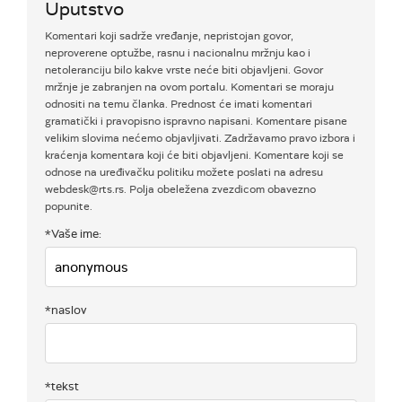
Uputstvo
Komentari koji sadrže vređanje, nepristojan govor,
neproverene optužbe, rasnu i nacionalnu mržnju kao i
netoleranciju bilo kakve vrste neće biti objavljeni. Govor
mržnje je zabranjen na ovom portalu. Komentari se moraju
odnositi na temu članka. Prednost će imati komentari
gramatički i pravopisno ispravno napisani. Komentare pisane
velikim slovima nećemo objavljivati. Zadržavamo pravo izbora i
kraćenja komentara koji će biti objavljeni. Komentare koji se
odnose na uređivačku politiku možete poslati na adresu
webdesk@rts.rs. Polja obeležena zvezdicom obavezno
popunite.
*Vaše ime:
*naslov
*tekst