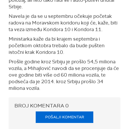
položaj, ali isto tako radi se i auto-putevi unutar
Srbije.
Navela je da se u septembru očekuje početak
radova na Moravskom koridoru koji će, kaže, biti
ta veza između Koridora 10 i Koridora 11.
Ministarka kaže da bi krajem septembra i
početkom oktobra trebalo da bude pušten
istočni krak Koridora 10.
Prošle godine kroz Srbiju je prošlo 54,5 miliona
vozila, a Mihajlović navodi da se procenjuje da će
ove godine biti više od 60 miliona vozila, te
podseća da je 2014. kroz Srbiju prošlo 34
miliona vozila.
BROJ KOMENTARA
0
POŠALJI KOMENTAR