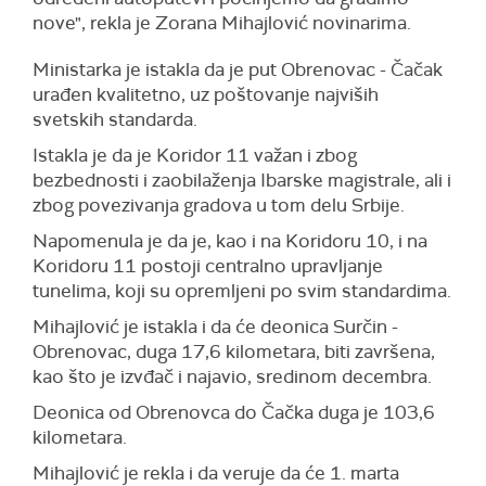
nove", rekla je Zorana Mihajlović novinarima.
Ministarka je istakla da je put Obrenovac - Čačak
urađen kvalitetno, uz poštovanje najviših
svetskih standarda.
Istakla je da je Koridor 11 važan i zbog
bezbednosti i zaobilaženja Ibarske magistrale, ali i
zbog povezivanja gradova u tom delu Srbije.
Napomenula je da je, kao i na Koridoru 10, i na
Koridoru 11 postoji centralno upravljanje
tunelima, koji su opremljeni po svim standardima.
Mihajlović je istakla i da će deonica Surčin -
Obrenovac, duga 17,6 kilometara, biti završena,
kao što je izvđač i najavio, sredinom decembra.
Deonica od Obrenovca do Čačka duga je 103,6
kilometara.
Mihajlović je rekla i da veruje da će 1. marta