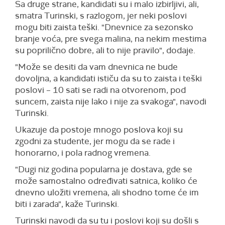
Sa druge strane, kandidati su i malo izbirljivi, ali,
smatra Turinski, s razlogom, jer neki poslovi
mogu biti zaista teški. "Dnevnice za sezonsko
branje voća, pre svega malina, na nekim mestima
su poprilično dobre, ali to nije pravilo", dodaje.
"Može se desiti da vam dnevnica ne bude
dovoljna, a kandidati ističu da su to zaista i teški
poslovi – 10 sati se radi na otvorenom, pod
suncem, zaista nije lako i nije za svakoga", navodi
Turinski.
Ukazuje da postoje mnogo poslova koji su
zgodni za studente, jer mogu da se rade i
honorarno, i pola radnog vremena.
"Dugi niz godina popularna je dostava, gde se
može samostalno određivati satnica, koliko će
dnevno uložiti vremena, ali shodno tome će im
biti i zarada", kaže Turinski.
Turinski navodi da su tu i poslovi koji su došli s