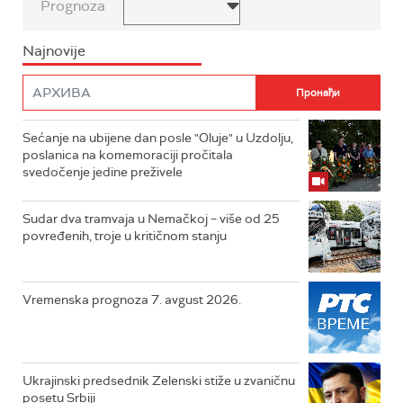
Prognoza
Najnovije
Sećanje na ubijene dan posle "Oluje" u Uzdolju,
poslanica na komemoraciji pročitala
svedočenje jedine preživele
Sudar dva tramvaja u Nemačkoj – više od 25
povređenih, troje u kritičnom stanju
Vremenska prognoza 7. avgust 2026.
Ukrajinski predsednik Zelenski stiže u zvaničnu
posetu Srbiji