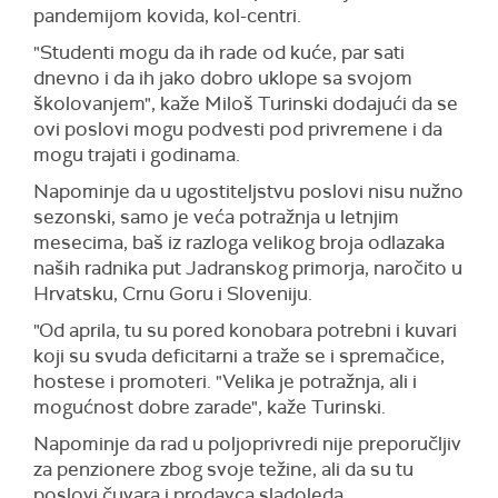
pandemijom kovida, kol-centri.
"Studenti mogu da ih rade od kuće, par sati
dnevno i da ih jako dobro uklope sa svojom
školovanjem", kaže Miloš Turinski dodajući da se
ovi poslovi mogu podvesti pod privremene i da
mogu trajati i godinama.
Napominje da u ugostiteljstvu poslovi nisu nužno
sezonski, samo je veća potražnja u letnjim
mesecima, baš iz razloga velikog broja odlazaka
naših radnika put Jadranskog primorja, naročito u
Hrvatsku, Crnu Goru i Sloveniju.
"Od aprila, tu su pored konobara potrebni i kuvari
koji su svuda deficitarni a traže se i spremačice,
hostese i promoteri. "Velika je potražnja, ali i
mogućnost dobre zarade", kaže Turinski.
Napominje da rad u poljoprivredi nije preporučljiv
za penzionere zbog svoje težine, ali da su tu
poslovi čuvara i prodavca sladoleda.