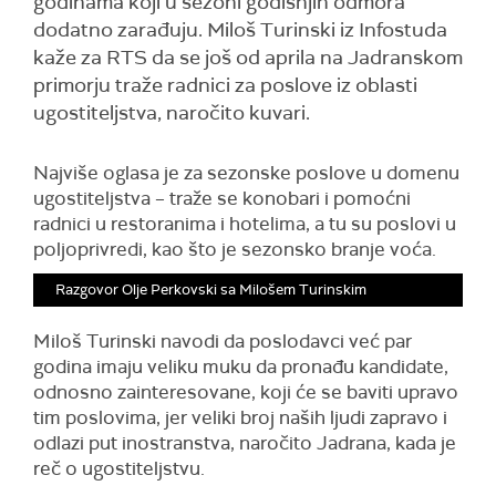
godinama koji u sezoni godišnjih odmora
dodatno zarađuju. Miloš Turinski iz Infostuda
kaže za RTS da se još od aprila na Jadranskom
primorju traže radnici za poslove iz oblasti
ugostiteljstva, naročito kuvari.
Najviše oglasa je za sezonske poslove u domenu
ugostiteljstva – traže se konobari i pomoćni
radnici u restoranima i hotelima, a tu su poslovi u
poljoprivredi, kao što je sezonsko branje voća.
Razgovor Olje Perkovski sa Milošem Turinskim
Miloš Turinski navodi da poslodavci već par
godina imaju veliku muku da pronađu kandidate,
odnosno zainteresovane, koji će se baviti upravo
tim poslovima, jer veliki broj naših ljudi zapravo i
odlazi put inostranstva, naročito Jadrana, kada je
reč o ugostiteljstvu.