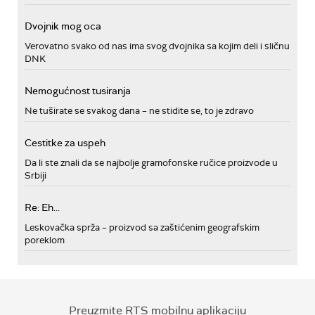
Dvojnik mog oca
Verovatno svako od nas ima svog dvojnika sa kojim deli i sličnu
DNK
Nemogućnost tusiranja
Ne tuširate se svakog dana – ne stidite se, to je zdravo
Cestitke za uspeh
Da li ste znali da se najbolje gramofonske ručice proizvode u
Srbiji
Re: Eh...
Leskovačka sprža – proizvod sa zaštićenim geografskim
poreklom
Preuzmite RTS mobilnu aplikaciju