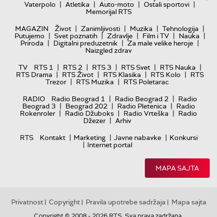
|
|
|
|
Vaterpolo
Atletika
Auto-moto
Ostali sportovi
Memorijal RTS
|
|
|
|
MAGAZIN
Život
Zanimljivosti
Muzika
Tehnologija
|
|
|
|
|
Putujemo
Svet poznatih
Zdravlje
Film i TV
Nauka
|
|
|
Priroda
Digitalni preduzetnik
Za male velike heroje
Naizgled zdrav
|
|
|
|
|
TV
RTS 1
RTS 2
RTS 3
RTS Svet
RTS Nauka
|
|
|
|
RTS Drama
RTS Život
RTS Klasika
RTS Kolo
RTS
|
|
Trezor
RTS Muzika
RTS Poletarac
|
|
RADIO
Radio Beograd 1
Radio Beograd 2
Radio
|
|
|
Beograd 3
Beograd 202
Radio Pletenica
Radio
|
|
|
Rokenroler
Radio Džuboks
Radio Vrteška
Radio
|
Džezer
Arhiv
|
|
|
RTS
Kontakt
Marketing
Javne nabavke
Konkursi
|
Internet portal
MAPA SAJTA
Privatnost
Copyright
Pravila upotrebe sadržaja
Mapa sajta
|
|
|
Copyright © 2008 - 2026 RTS. Sva prava zadržana.