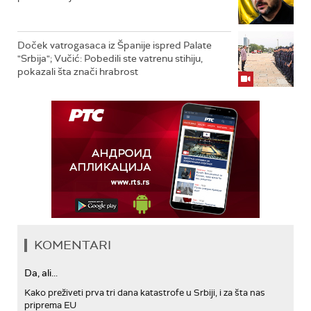
Doček vatrogasaca iz Španije ispred Palate
"Srbija"; Vučić: Pobedili ste vatrenu stihiju,
pokazali šta znači hrabrost
KOMENTARI
Da, ali...
Kako preživeti prva tri dana katastrofe u Srbiji, i za šta nas
priprema EU