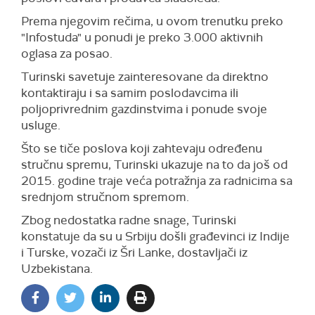
Prema njegovim rečima, u ovom trenutku preko
"Infostuda" u ponudi je preko 3.000 aktivnih
oglasa za posao.
Turinski savetuje zainteresovane da direktno
kontaktiraju i sa samim poslodavcima ili
poljoprivrednim gazdinstvima i ponude svoje
usluge.
Što se tiče poslova koji zahtevaju određenu
stručnu spremu, Turinski ukazuje na to da još od
2015. godine traje veća potražnja za radnicima sa
srednjom stručnom spremom.
Zbog nedostatka radne snage, Turinski
konstatuje da su u Srbiju došli građevinci iz Indije
i Turske, vozači iz Šri Lanke, dostavljači iz
Uzbekistana.