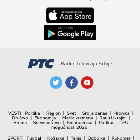
Radio Televizija Srbije
|
|
|
|
|
VESTI
Politika
Region
Svet
Srbija danas
Hronika
|
|
|
|
Društvo
Ekonomija
Merila vremena
Rat u Ukrajini
|
|
|
|
Vreme
Servisne vesti
Smatračnica
Podkast
EU
mogućnosti 2026
|
|
|
|
|
SPORT
Fudbal
Košarka
Tenis
Odbojka
Rukomet