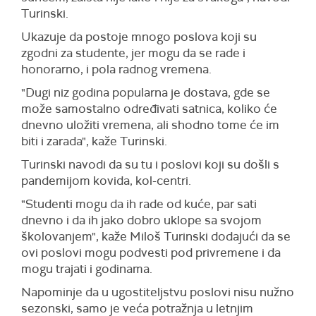
Turinski.
Ukazuje da postoje mnogo poslova koji su
zgodni za studente, jer mogu da se rade i
honorarno, i pola radnog vremena.
"Dugi niz godina popularna je dostava, gde se
može samostalno određivati satnica, koliko će
dnevno uložiti vremena, ali shodno tome će im
biti i zarada", kaže Turinski.
Turinski navodi da su tu i poslovi koji su došli s
pandemijom kovida, kol-centri.
"Studenti mogu da ih rade od kuće, par sati
dnevno i da ih jako dobro uklope sa svojom
školovanjem", kaže Miloš Turinski dodajući da se
ovi poslovi mogu podvesti pod privremene i da
mogu trajati i godinama.
Napominje da u ugostiteljstvu poslovi nisu nužno
sezonski, samo je veća potražnja u letnjim