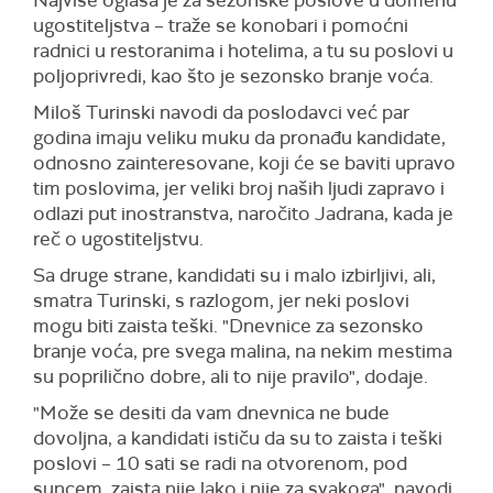
Najviše oglasa je za sezonske poslove u domenu
ugostiteljstva – traže se konobari i pomoćni
radnici u restoranima i hotelima, a tu su poslovi u
poljoprivredi, kao što je sezonsko branje voća.
Miloš Turinski navodi da poslodavci već par
godina imaju veliku muku da pronađu kandidate,
odnosno zainteresovane, koji će se baviti upravo
tim poslovima, jer veliki broj naših ljudi zapravo i
odlazi put inostranstva, naročito Jadrana, kada je
reč o ugostiteljstvu.
Sa druge strane, kandidati su i malo izbirljivi, ali,
smatra Turinski, s razlogom, jer neki poslovi
mogu biti zaista teški. "Dnevnice za sezonsko
branje voća, pre svega malina, na nekim mestima
su poprilično dobre, ali to nije pravilo", dodaje.
"Može se desiti da vam dnevnica ne bude
dovoljna, a kandidati ističu da su to zaista i teški
poslovi – 10 sati se radi na otvorenom, pod
suncem, zaista nije lako i nije za svakoga", navodi