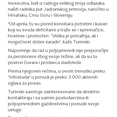
mesecima, baš iz razloga velikog broja odlazaka
naših radnika put Jadranskog primorja, naročito u
Hrvatsku, Crnu Goru i Sloveniju.
"Od aprila, tu su pored konobara potrebni i kuvari
koji su svuda deficitarni a traže se i spremačice,
hostese i promoteri. "Velika je potražnja, ali i
mogućnost dobre zarade", kaže Turinski.
Napominje da rad u poljoprivredi nije preporučljiv
za penzionere zbog svoje težine, ali da su tu
poslovi čuvara i prodavca sladoleda.
Prema njegovim rečima, u ovom trenutku preko
"Infostuda" u ponudi je preko 3.000 aktivnih
oglasa za posao.
Turinski savetuje zainteresovane da direktno
kontaktiraju i sa samim poslodavcima ili
poljoprivrednim gazdinstvima i ponude svoje
usluge.