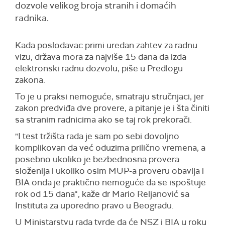
dozvole velikog broja stranih i domaćih
radnika.
Kada poslodavac primi uredan zahtev za radnu
vizu, država mora za najviše 15 dana da izda
elektronski radnu dozvolu, piše u Predlogu
zakona.
To je u praksi nemoguće, smatraju stručnjaci, jer
zakon predviđa dve provere, a pitanje je i šta činiti
sa stranim radnicima ako se taj rok prekorači.
"I test tržišta rada je sam po sebi dovoljno
komplikovan da već oduzima prilično vremena, a
posebno ukoliko je bezbednosna provera
složenija i ukoliko osim MUP-a proveru obavlja i
BIA onda je praktično nemoguće da se ispoštuje
rok od 15 dana“, kaže d
r Mario
R
eljanović sa
Institut
a
za uporedno pravo
u
Beograd
u
.
U Ministarstvu rada tvrde da će NSZ i BIA u roku