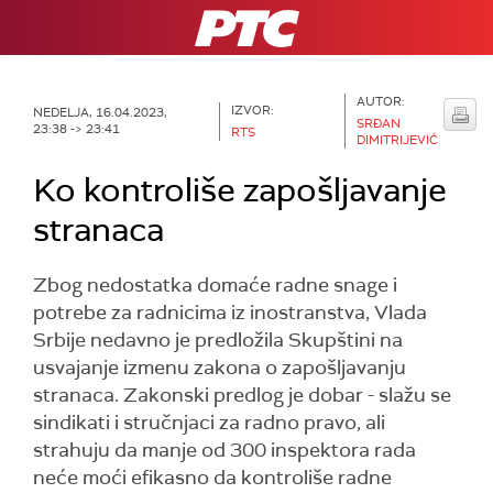
RTS
AUTOR:
IZVOR:
NEDELJA, 16.04.2023,
SRĐAN
23:38 -> 23:41
RTS
DIMITRIJEVIĆ
Ko kontroliše zapošljavanje
stranaca
Zbog nedostatka domaće radne snage i
potrebe za radnicima iz inostranstva, Vlada
Srbije nedavno je predložila Skupštini na
usvajanje izmenu zakona o zapošljavanju
stranaca. Zakonski predlog je dobar - slažu se
sindikati i stručnjaci za radno pravo, ali
strahuju da manje od 300 inspektora rada
neće moći efikasno da kontroliše radne