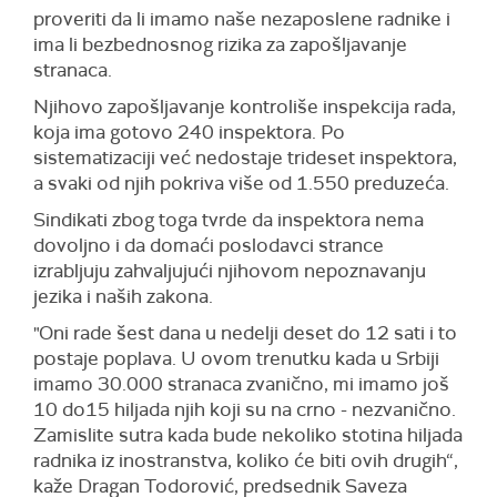
proveriti da li imamo naše nezaposlene radnike i
ima li bezbednosnog rizika za zapošljavanje
stranaca.
Njihovo zapošljavanje kontroliše inspekcija rada,
koja ima gotovo 240 inspektora. Po
sistematizaciji već nedostaje trideset inspektora,
a svaki od njih pokriva više od 1.550 preduzeća.
Sindikati zbog toga tvrde da inspektora nema
dovoljno i da domaći poslodavci strance
izrabljuju zahvaljujući njihovom nepoznavanju
jezika i naših zakona.
"Oni rade šest dana u nedelji deset do 12 sati i to
postaje poplava. U ovom trenutku kada u Srbiji
imamo 30.000 stranaca zvanično, mi imamo još
10 do15 hiljada njih koji su na crno - nezvanično.
Zamislite sutra kada bude nekoliko stotina hiljada
radnika iz inostranstva, koliko će biti ovih drugih“,
kaže
Dragan
Todorović,
predsednik Saveza